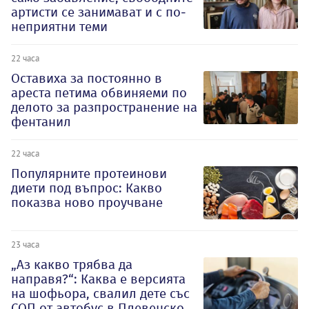
артисти се занимават и с по-
неприятни теми
22 часа
Оставиха за постоянно в
ареста петима обвиняеми по
делото за разпространение на
фентанил
22 часа
Популярните протеинови
диети под въпрос: Какво
показва ново проучване
23 часа
„Аз какво трябва да
направя?“: Каква е версията
на шофьора, свалил дете със
СОП от автобус в Плевенско