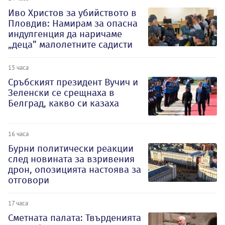
Иво Христов за убийството в
Пловдив: Намирам за опасна
индулгенция да наричаме
„деца” малолетните садисти
15 часа
Сръбският президент Вучич и
Зеленски се срещнаха в
Белград, какво си казаха
16 часа
Бурни политически реакции
след новината за взривения
дрон, опозицията настоява за
отговори
17 часа
Сметната палата: Твърденията