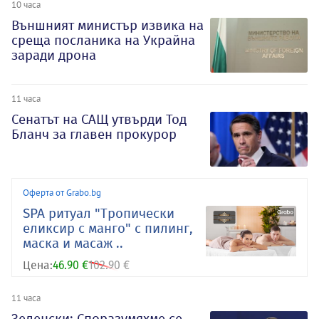
10 часа
Външният министър извика на
среща посланика на Украйна
заради дрона
11 часа
Сенатът на САЩ утвърди Тод
Бланч за главен прокурор
Оферта от Grabo.bg
SPA ритуал "Тропически
еликсир с манго" с пилинг,
маска и масаж ..
Цена:
46.90 €
102.90 €
11 часа
Зеленски: Споразумяхме се