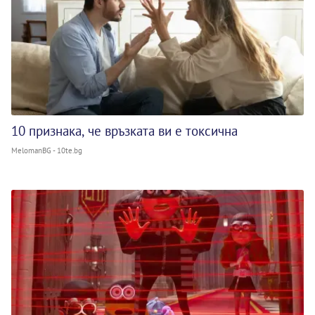
10 признака, че връзката ви е токсична
MelomanBG - 10te.bg