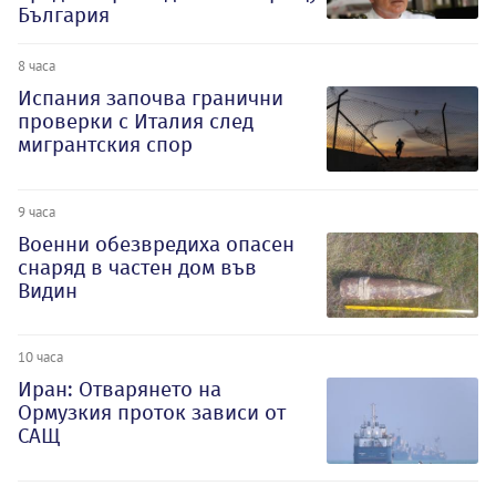
България
8 часа
Испания започва гранични
проверки с Италия след
мигрантския спор
9 часа
Военни обезвредиха опасен
снаряд в частен дом във
Видин
10 часа
Иран: Отварянето на
Ормузкия проток зависи от
САЩ