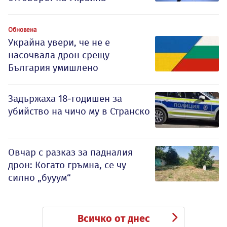
Обновена
Украйна увери, че не е
насочвала дрон срещу
България умишлено
Задържаха 18-годишен за
убийство на чичо му в Странско
Овчар с разказ за падналия
дрон: Когато гръмна, се чу
силно „бууум“
Всичко от днес