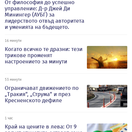
От философия до успешно
управление: Д-р Джей Ди
Минингер (АУБГ) за
лидерството отвъд авторитета
и уменията на бъдещето.
16 минути
Когато всичко те дразни: тези
трикове променят
настроението за минути
53 минути
Ограничават движението по
„Тракия“, „Струма“ и през
Кресненското дефиле
1 час
Край на цените в лева: От 9