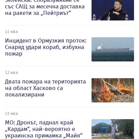
със САЩ за месечна доставка
на ракети за „Пейтриът“
11 часа
Инцидент в Ормузкия проток:
Снаряд удари кораб, избухна
пожар
12 часа
Двата пожара на територията
на област Хасково са
локализирани
13 часа
МО: Дронът, паднал край
„Кардам“, най-вероятно е
украинска примамка „Майя“