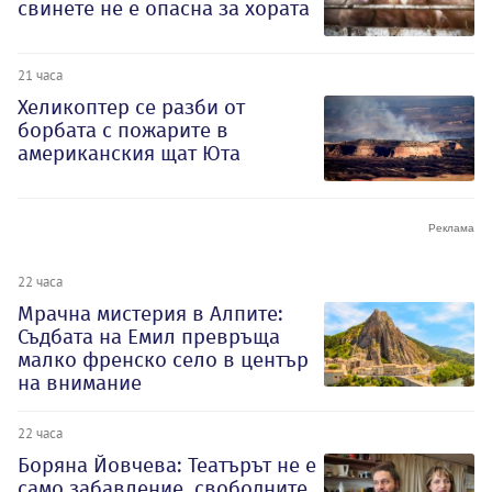
свинете не е опасна за хората
21 часа
Хеликоптер се разби от
борбата с пожарите в
американския щат Юта
22 часа
Мрачна мистерия в Алпите:
Съдбата на Емил превръща
малко френско село в център
на внимание
22 часа
Боряна Йовчева: Театърът не е
само забавление, свободните