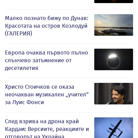
Малко познато бижу по Дунав:
Красотата на остров Козлодуй
(ГАЛЕРИЯ)
Европа очаква първото пълно
слънчево затъмнение от
десетилетия
Христо Стоичков се оказа
неочакван музикален „учител“
за Луис Фонси
След взрива на дрона край
Кардам: Версиите, реакциите и
отговорът на Украйна