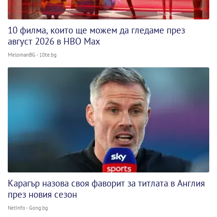
10 филма, които ще можем да гледаме през
август 2026 в HBO Max
MelomanBG - 10te.bg
Карагър назова своя фаворит за титлата в Англия
през новия сезон
NetInfo - Gong.bg