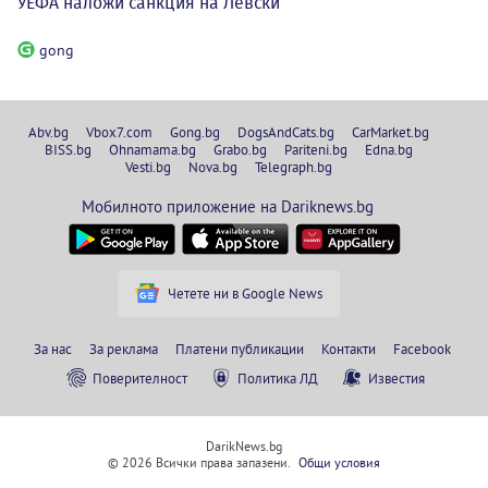
УЕФА наложи санкция на Левски
gong
Abv.bg
Vbox7.com
Gong.bg
DogsAndCats.bg
CarMarket.bg
BISS.bg
Ohnamama.bg
Grabo.bg
Pariteni.bg
Edna.bg
Vesti.bg
Nova.bg
Telegraph.bg
Мобилното приложение на Dariknews.bg
Четете ни в Google News
За нас
За реклама
Платени публикации
Контакти
Facebook
Поверителност
Политика ЛД
Известия
DarikNews.bg
© 2026 Всички права запазени.
Общи условия