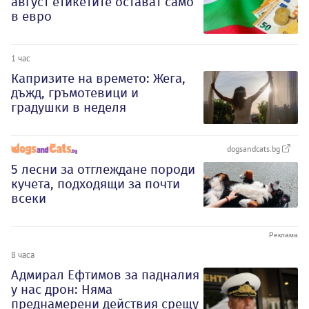
август етикетите остават само
в евро
1 час
Капризите на времето: Жега,
дъжд, гръмотевици и
градушки в неделя
dogsandcats.bg
5 лесни за отглеждане породи
кучета, подходящи за почти
всеки
8 часа
Адмирал Ефтимов за падналия
у нас дрон: Няма
преднамерени действия срещу