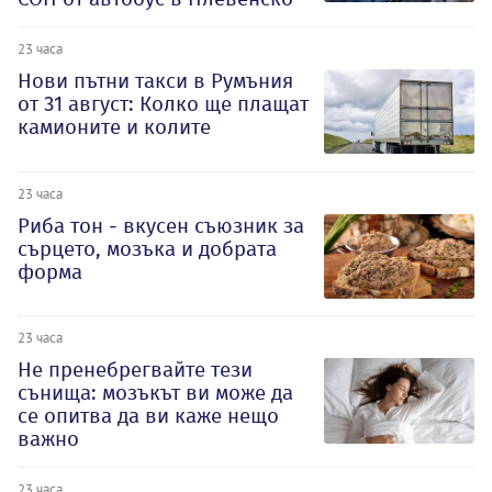
23 часа
Нови пътни такси в Румъния
от 31 август: Колко ще плащат
камионите и колите
23 часа
Риба тон - вкусен съюзник за
сърцето, мозъка и добрата
форма
23 часа
Не пренебрегвайте тези
сънища: мозъкът ви може да
се опитва да ви каже нещо
важно
23 часа