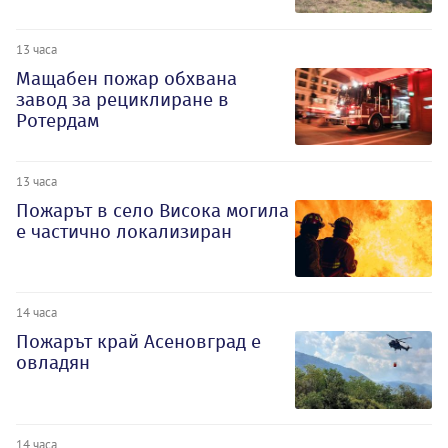
13 часа
Мащабен пожар обхвана
завод за рециклиране в
Ротердам
13 часа
Пожарът в село Висока могила
е частично локализиран
14 часа
Пожарът край Асеновград е
овладян
14 часа