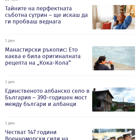
Тайните на перфектната
съботна сутрин – ще искаш да
ги пробваш веднага
1 ден
Манастирски ръкопис: Ето
каква е била оригиналната
рецепта на „Кока-Кола“
1 ден
Единственото албанско село в
България – 390-годишен мост
между българи и албанци
1 ден
Честват 147 години
Военноморски сили на