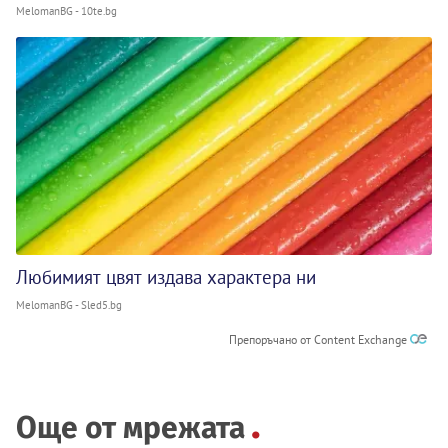
MelomanBG - 10te.bg
Любимият цвят издава характера ни
MelomanBG - Sled5.bg
Препоръчано от Content Exchange
Още от мрежата