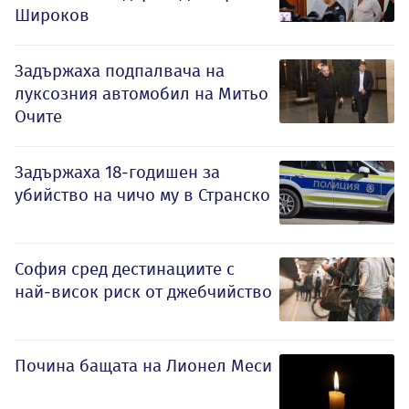
Широков
Задържаха подпалвача на
луксозния автомобил на Митьо
Очите
Задържаха 18-годишен за
убийство на чичо му в Странско
София сред дестинациите с
най-висок риск от джебчийство
Почина бащата на Лионел Меси