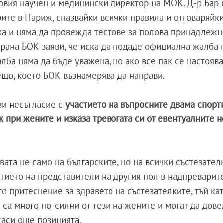
новия научен и медицински директор на МОК. Д-р Бар 
рите в Париж, спазвайки всички правила и отговаряйки
ка и няма да провежда тестове за полова принадлежн
трана БОК заяви, че иска да подаде официална жалба 
алба няма да бъде уважена, но ако все пак се настоява 
ещо, което БОК възнамерява да направи.
зи несъгласие с
участието на въпросните двама спорт
 при жените и изказа тревогата си от евентуалните н
ата не само на българските, но на всички състезателк
тието на представители на другия пол в надпреварит
то притеснение за здравето на състезателките, тъй ка
 са много по-силни от тези на жените и могат да дове
ласи още позицията.