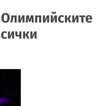
а Олимпийските
всички