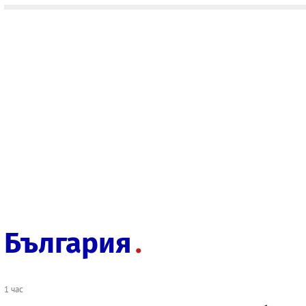
България
1 час