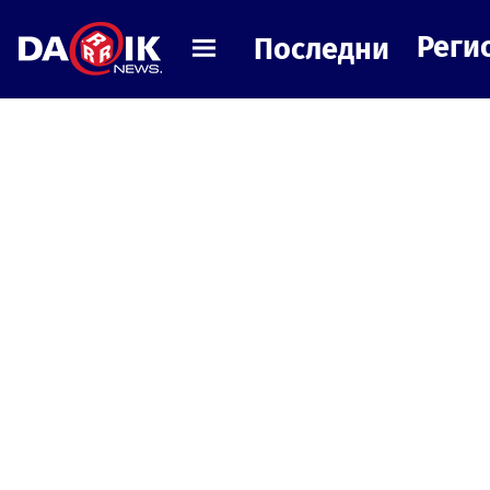
Реги
Последни