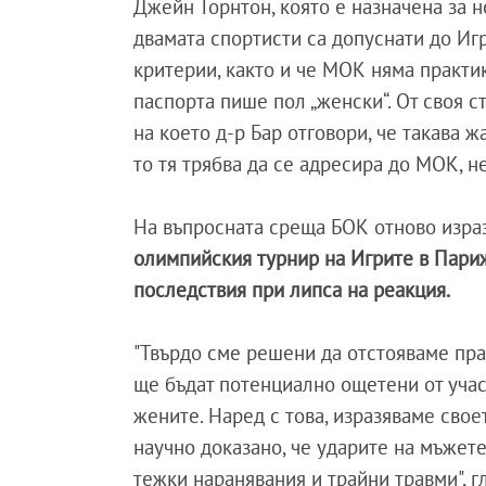
Джейн Торнтон, която е назначена за 
двамата спортисти са допуснати до Иг
критерии, както и че МОК няма практи
паспорта пише пол „женски“. От своя с
на което д-р Бар отговори, че такава ж
то тя трябва да се адресира до МОК, н
На въпросната среща БОК отново изра
олимпийския турнир на Игрите в Париж
последствия при липса на реакция.
"Твърдо сме решени да отстояваме прав
ще бъдат потенциално ощетени от учас
жените. Наред с това, изразяваме свое
научно доказано, че ударите на мъжете
тежки наранявания и трайни травми", г