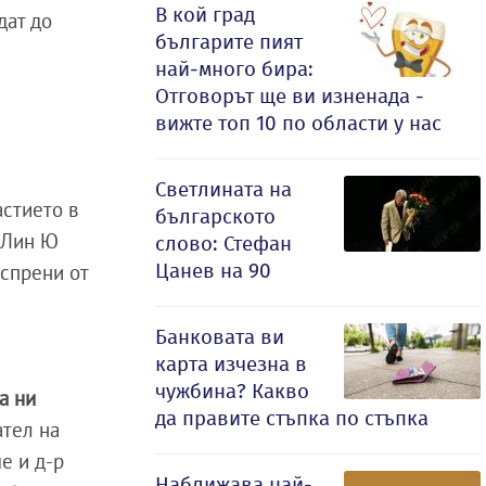
В кой град
дат до
българите пият
най-много бира:
Отговорът ще ви изненада -
вижте топ 10 по области у нас
Светлината на
астието в
българското
а Лин Ю
слово: Стефан
Цанев на 90
 спрени от
Банковата ви
карта изчезна в
чужбина? Какво
а ни
да правите стъпка по стъпка
ател на
е и д-р
Наближава най-