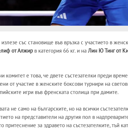
 излезе със становище във връзка с участието в женс
елиф от Алжир
в категория 66 кг. и на
Лин Ю Тинг от К
и комитет е това, че двете състезателки преди време
ени от участие в женските боксови турнири на светов
мпийските игри във френската столица при дамите.
ата не само на българските, но на всички състезателк
тието на представители на другия пол в надпреварит
то притеснение за здравето на състезателките, тъй ка