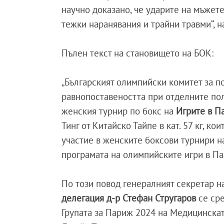
научно доказано, че ударите на мъжете
тежки наранявания и трайни травми“, 
Пълен текст на становището на БОК:
„Българският олимпийски комитет за по
равнопоставеността при отделните пол
женския турнир по бокс на
Игрите в П
Тинг от Китайско Тайпе в кат. 57 кг, к
участие в женските боксови турнири на
програмата на олимпийските игри в П
По този повод генералният секретар н
делегация д-р Стефан Стругаров
се сре
Групата за Париж 2024 на Медицинскат