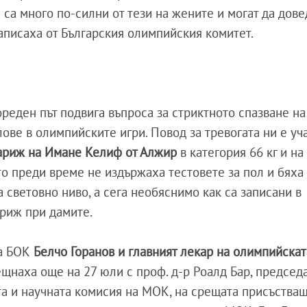
 са много по-силни от тези на жените и могат да дове
написаха от Българския олимпийския комитет.
реден път подвига въпроса за стриктното спазване на
ове в олимпийските игри. Повод за тревогата ни е уч
ариж на Имане Келиф от Алжир
в категория 66 кг и н
оито преди време не издържаха тестовете за пол и бяха
 световно ниво, а сега необяснимо как са записани в
ариж при дамите.
а БОК
Белчо Горанов и главният лекар на олимпийскат
щнаха още на 27 юли с проф. д-р Роалд Бар, председ
а и научната комисия на МОК, на срещата присъстваш