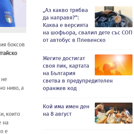
„Аз какво трябва
да направя?“:
Каква е версията
на шофьора, свалил дете със СОП
от автобус в Плевенско
кия боксов
итайско
Жегите достигат
своя пик, картата
на България
 не
светва в предупредителен
но ниво, а
оранжев код
Кой има имен ден
и, които
на 8 август
е на
то е