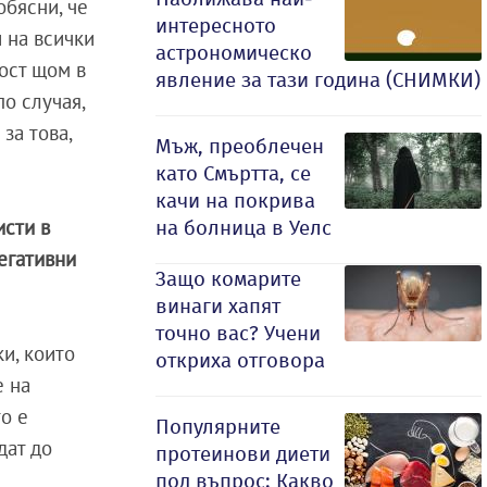
обясни, че
интересното
 на всички
астрономическо
ост щом в
явление за тази година (СНИМКИ)
по случая,
за това,
Мъж, преоблечен
като Смъртта, се
качи на покрива
исти в
на болница в Уелс
егативни
Защо комарите
винаги хапят
точно вас? Учени
и, които
откриха отговора
е на
то е
Популярните
дат до
протеинови диети
под въпрос: Какво