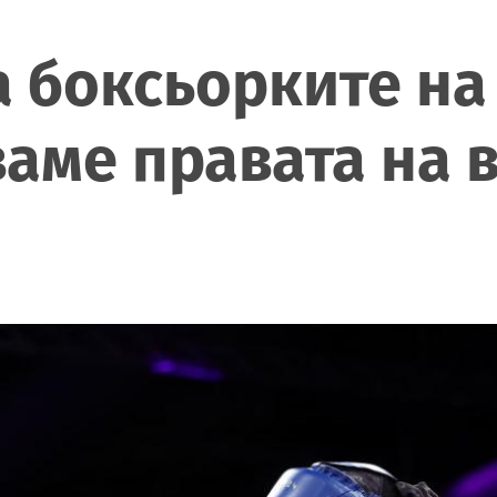
а боксьорките н
ваме правата на 