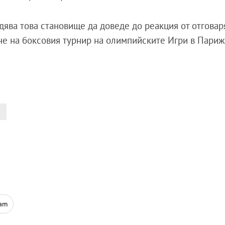
дява това становище да доведе до реакция от отговар
е на боксовия турнир на олимпийските Игри в Париж“
ram