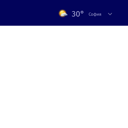
30°
София