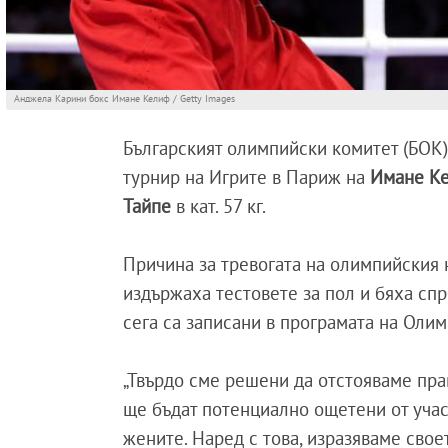
Анджела Карини бокс Имане Келиф / Getty Images
Българският олимпийски комитет (БОК)
турнир на Игрите в Париж на
Имане К
Тайпе
в кат. 57 кг.
Причина за тревогата на олимпийския н
издържаха тестовете за пол и бяха спр
сега са записани в програмата на Оли
„Твърдо сме решени да отстояваме прав
ще бъдат потенциално ощетени от учас
жените. Наред с това, изразяваме свое