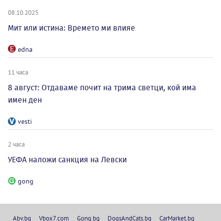
08.10.2025
Мит или истина: Времето ми влияе
edna
11 часа
8 август: Отдаваме почит на трима светци, кой има
имен ден
vesti
2 часа
УЕФА наложи санкция на Левски
gong
Abv.bg
Vbox7.com
Gong.bg
DogsAndCats.bg
CarMarket.bg