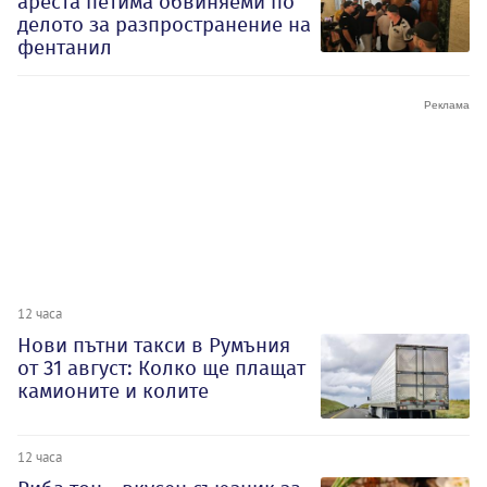
ареста петима обвиняеми по
делото за разпространение на
фентанил
12 часа
Нови пътни такси в Румъния
от 31 август: Колко ще плащат
камионите и колите
12 часа