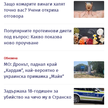
Защо комарите винаги хапят
точно вас? Учени откриха
отговора
Популярните протеинови диети
под въпрос: Какво показва
ново проучване
Обновена
МО: Дронът, паднал край
„Кардам“, най-вероятно е
украинска примамка „Майя“
Задържаха 18-годишен за
убийство на чичо му в Странско