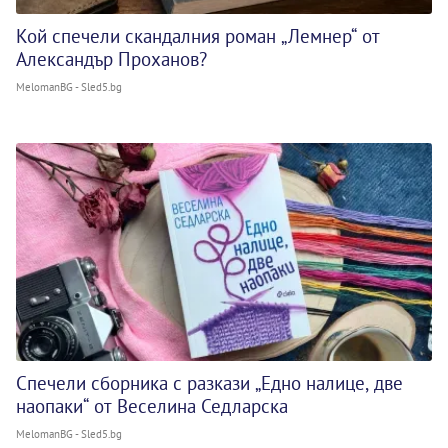
Кой спечели скандалния роман „Лемнер“ от
Александър Проханов?
MelomanBG - Sled5.bg
Спечели сборника с разкази „Едно налице, две
наопаки“ от Веселина Седларска
MelomanBG - Sled5.bg