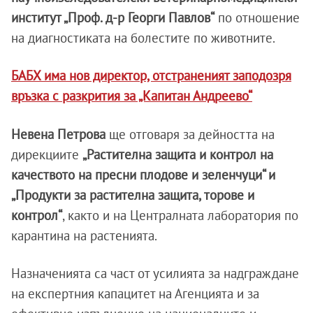
институт „Проф. д-р Георги Павлов“
по отношение
на диагностиката на болестите по животните.
БАБХ има нов директор, отстраненият заподозря
връзка с разкрития за „Капитан Андреево“
Невена Петрова
ще отговаря за дейността на
дирекциите
„Растителна защита и контрол на
качеството на пресни плодове и зеленчуци“ и
„Продукти за растителна защита, торове и
контрол“
, както и на Централната лаборатория по
карантина на растенията.
Назначенията са част от усилията за надграждане
на експертния капацитет на Агенцията и за