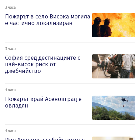
3 часа
Пожарът в село Висока могила
е частично локализиран
3 часа
София сред дестинациите с
най-висок риск от
джебчийство
4 часа
Пожарът край Асеновград е
овладян
4 часа
Иво Христов за убийството в