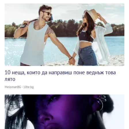
10 неща, които да направиш поне веднъж това
лято
MelomanBG - 10te.bg