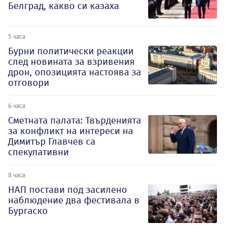
Белград, какво си казаха
5 часа
Бурни политически реакции
след новината за взривения
дрон, опозицията настоява за
отговори
6 часа
Сметната палата: Твърденията
за конфликт на интереси на
Димитър Главчев са
спекулативни
8 часа
НАП постави под засилено
наблюдение два фестивала в
Бургаско