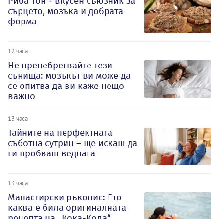
Риба тон - вкусен съюзник за
сърцето, мозъка и добрата
форма
12 часа
Не пренебрегвайте тези
сънища: мозъкът ви може да
се опитва да ви каже нещо
важно
13 часа
Тайните на перфектната
съботна сутрин – ще искаш да
ги пробваш веднага
13 часа
Манастирски ръкопис: Ето
каква е била оригиналната
рецепта на „Кока-Кола“