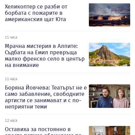
Хеликоптер се разби от
борбата с пожарите в
американския щат Юта
11 часа
Мрачна мистерия в Алпите:
Съдбата на Емил превръща
малко френско село в център
на внимание
11 часа
Боряна Йовчева: Театърът не е
само забавление, свободните
артисти се занимават и с по-
неприятни теми
12 часа
Оставиха за постоянно в