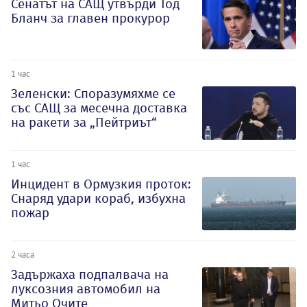
Сенатът на САЩ утвърди Тод
Бланч за главен прокурор
1 час
Зеленски: Споразумяхме се
със САЩ за месечна доставка
на ракети за „Пейтриът“
1 час
Инцидент в Ормузкия проток:
Снаряд удари кораб, избухна
пожар
2 часа
Задържаха подпалвача на
луксозния автомобил на
Митьо Очите