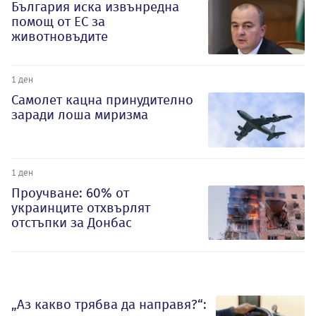
България иска извънредна
помощ от ЕС за
животновъдите
1 ден
Самолет кацна принудително
заради лоша миризма
1 ден
Проучване: 60% от
украинците отхвърлят
отстъпки за Донбас
„Аз какво трябва да направя?“: