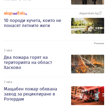
dogsandcats.bg
10 породи кучета, които не
понасят летните жеги
2 часа
Два пожара горят на
територията на област
Хасково
2 часа
Мащабен пожар обхвана
завод за рециклиране в
Ротердам