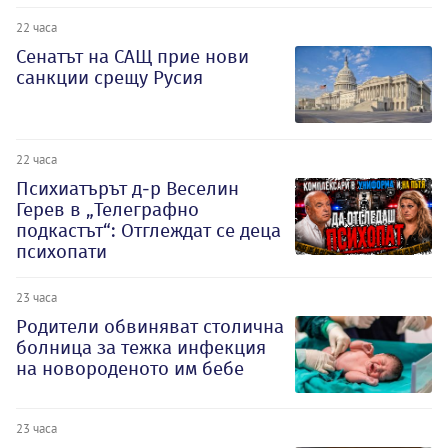
22 часа
Сенатът на САЩ прие нови
санкции срещу Русия
22 часа
Психиатърът д-р Веселин
Герев в „Телеграфно
подкастът“: Отглеждат се деца
психопати
23 часа
Родители обвиняват столична
болница за тежка инфекция
на новороденото им бебе
23 часа