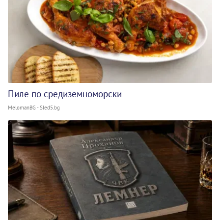
Пиле по средиземноморски
MelomanBG - Sled5.bg