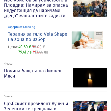
Пловдив: Намирам за опасна
индулгенция да наричаме
„деца” малолетните садисти
Оферта от Grabo.bg
Терапия за тяло Vela Shape
на зона по избор
Цена:
40.60 €
58.00 €
79.41 лв
113.44 лв
4 часа
Почина бащата на Лионел
Меси
5 часа
Сръбският президент Вучич и
Зеленски се срещнаха в