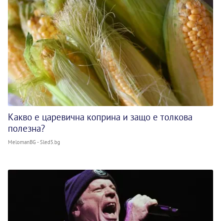
Какво е царевична коприна и защо е толкова
полезна?
MelomanBG - Sled5.bg