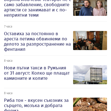
само забавление, свободните
артисти се занимават и с по-
неприятни теми
7 часа
Оставиха за постоянно в
ареста петима обвиняеми по
делото за разпространение на
фентанил
8 часа
Нови пътни такси в Румъния
от 31 август: Колко ще плащат
камионите и колите
8 часа
Риба тон - вкусен съюзник за
сърцето, мозъка и добрата
форма