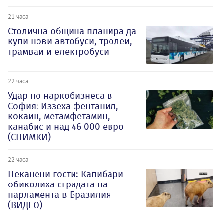
21 часа
Столична община планира да
купи нови автобуси, тролеи,
трамваи и електробуси
22 часа
Удар по наркобизнеса в
София: Иззеха фентанил,
кокаин, метамфетамин,
канабис и над 46 000 евро
(СНИМКИ)
22 часа
Неканени гости: Капибари
обиколиха сградата на
парламента в Бразилия
(ВИДЕО)