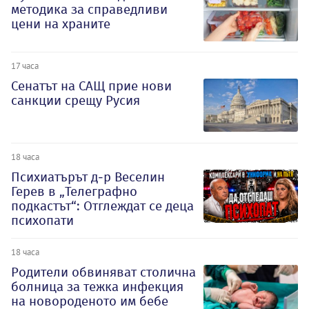
методика за справедливи
цени на храните
17 часа
Сенатът на САЩ прие нови
санкции срещу Русия
18 часа
Психиатърът д-р Веселин
Герев в „Телеграфно
подкастът“: Отглеждат се деца
психопати
18 часа
Родители обвиняват столична
болница за тежка инфекция
на новороденото им бебе