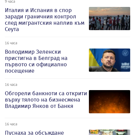
9 часа
Италия и Испания в спор
заради граничния контрол
след мигрантския наплив към
Сеута
16 часа
Володимир Зеленски
пристигна в Белград на
първото си официално
посещение
16 часа
Обгорели банкноти са открити
върху тялото на бизнесмена
Владимир Янков от Банкя
16 часа
Пуснаха за обсъждане