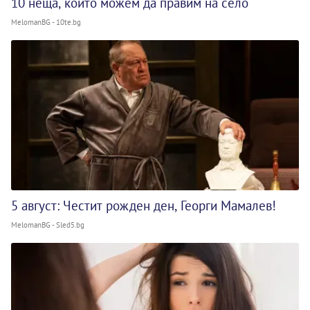
10 неща, които можем да правим на село
MelomanBG - 10te.bg
5 август: Честит рожден ден, Георги Мамалев!
MelomanBG - Sled5.bg