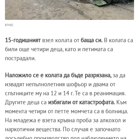
БГНЕС
15-годишният
взел колата от
баща си.
В колата са
били още четири деца, като и петимата са
пострадали.
Наложило се е колата да бъде разрязана,
за да
извадят непълнолетния шофьор и двама от
спътниците му на 12 и 14 г. Те са в реанимация.
Другите деца са
избягали от катастрофата.
Към
момента четири от петте момчета са в болница.
На младежа е взета кръвна проба за алкохол и
наркотични вещества. По случая е започнато
досъдебно производство под наблюдението на