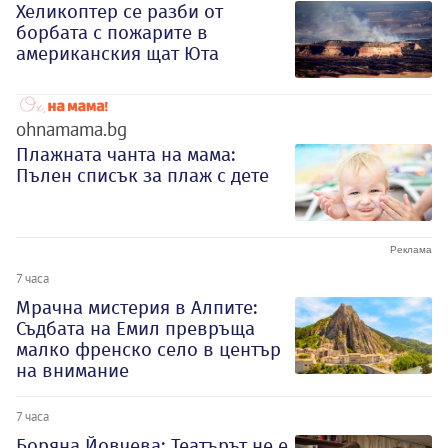
Хеликоптер се разби от
борбата с пожарите в
американския щат Юта
ohnamama.bg
Плажната чанта на мама:
Пълен списък за плаж с дете
7 часа
Мрачна мистерия в Алпите:
Съдбата на Емил превръща
малко френско село в център
на внимание
7 часа
Боряна Йовчева: Театърът не е