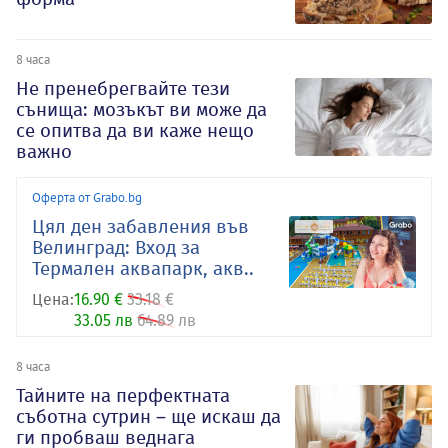
8 часа
Не пренебрегвайте тези
сънища: мозъкът ви може да
се опитва да ви каже нещо
важно
Оферта от Grabo.bg
Цял ден забавления във
Велинград: Вход за
Термален аквапарк, акв..
Цена:
16.90 €
33.18 €
33.05 лв
64.89 лв
8 часа
Тайните на перфектната
съботна сутрин – ще искаш да
ги пробваш веднага