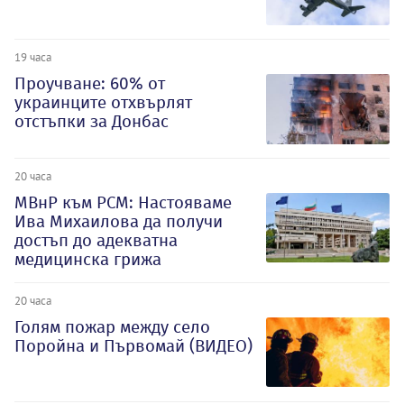
19 часа
Проучване: 60% от
украинците отхвърлят
отстъпки за Донбас
20 часа
МВнР към РСМ: Настояваме
Ива Михаилова да получи
достъп до адекватна
медицинска грижа
20 часа
Голям пожар между село
Поройна и Първомай (ВИДЕО)