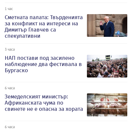
1 час
Сметната палата: Твърденията
за конфликт на интереси на
Димитър Главчев са
спекулативни
3 часа
НАП постави под засилено
наблюдение два фестивала в
Бургаско
6 часа
Земеделският министър:
Африканската чума по
свинете не е опасна за хората
6 часа