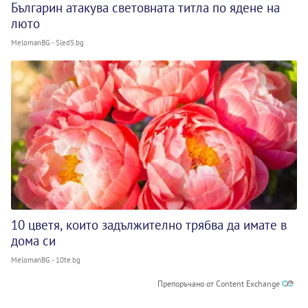
Българин атакува световната титла по ядене на
люто
MelomanBG - Sled5.bg
10 цветя, които задължително трябва да имате в
дома си
MelomanBG - 10te.bg
Препоръчано от Content Exchange