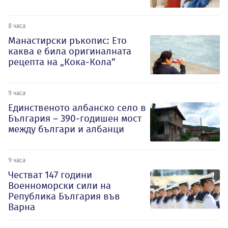
8 часа
Манастирски ръкопис: Ето
каква е била оригиналната
рецепта на „Кока-Кола“
9 часа
Единственото албанско село в
България – 390-годишен мост
между българи и албанци
9 часа
Честват 147 години
Военноморски сили на
Република България във
Варна