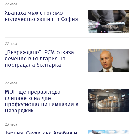
22 часа
Хванаха мъж с голямо
количество хашиш в София
22 часа
„Възраждане“: РСМ отказа
лечение в България на
пострадала българка
22 часа
МОН ще преразгледа
сливането на две
професионални гимназии в
Пазарджик
23 часа
Турция, Саудитска Арабия и