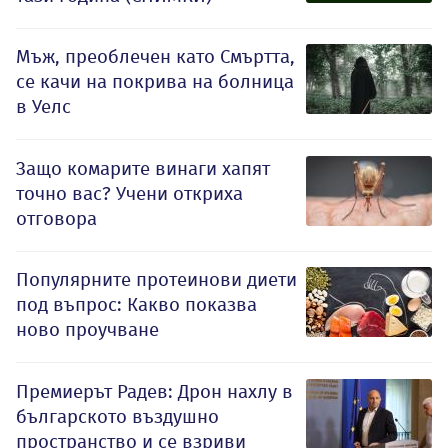
Мъж, преоблечен като Смъртта,
се качи на покрива на болница
в Уелс
Защо комарите винаги хапят
точно вас? Учени откриха
отговора
Популярните протеинови диети
под въпрос: Какво показва
ново проучване
Премиерът Радев: Дрон нахлу в
българското въздушно
пространство и се взриви