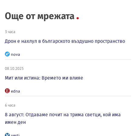
Още от мрежата
3 часа
Дрон е нахлул в българското въздушно пространство
nova
08.10.2025
Мит или истина: Времето ми влияе
edna
6 часа
8 август: Отдаваме почит на трима светци, кой има
имен ден
vesti