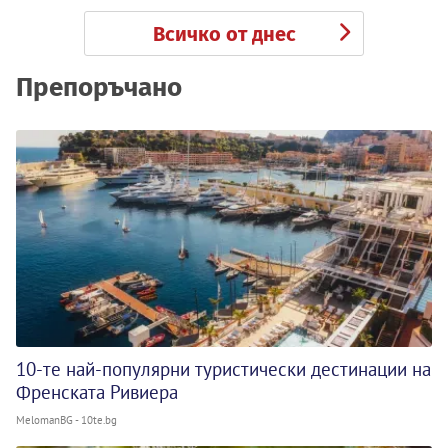
Всичко от днес
Препоръчано
10-те най-популярни туристически дестинации на
Френската Ривиера
MelomanBG - 10te.bg