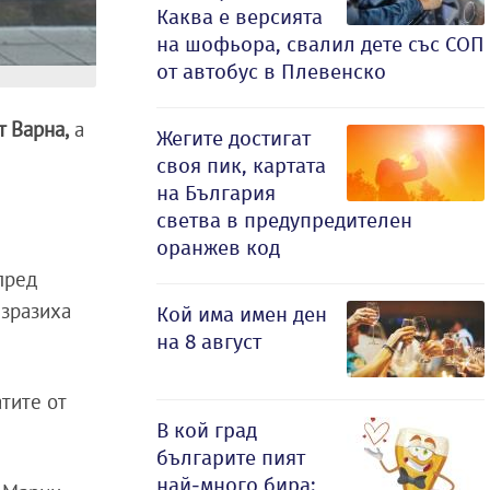
Каква е версията
на шофьора, свалил дете със СОП
от автобус в Плевенско
т Варна,
а
Жегите достигат
своя пик, картата
на България
светва в предупредителен
оранжев код
пред
изразиха
Кой има имен ден
на 8 август
тите от
В кой град
българите пият
най-много бира: