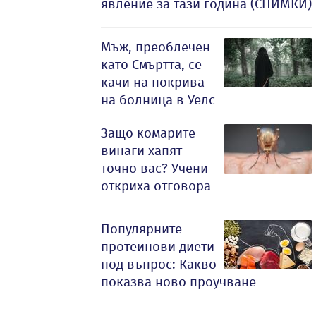
явление за тази година (СНИМКИ)
Мъж, преоблечен
като Смъртта, се
качи на покрива
на болница в Уелс
Защо комарите
винаги хапят
точно вас? Учени
откриха отговора
Популярните
протеинови диети
под въпрос: Какво
показва ново проучване