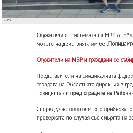
/ БТА
Служители
от системата на МВР от об
мотото на действията им бе
„Полицаите
Служители на МВР и граждани се събир
Представители на синдикалната федер
сградата на Областната дирекция в гра
позицията си
пред сградите на Районн
Според участниците много прибързано 
проверката по случая със смъртта на 