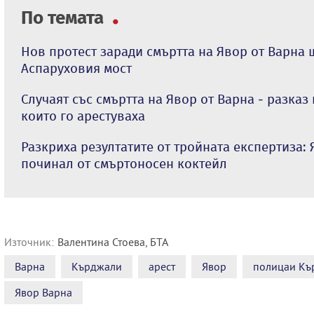
По темата
Нов протест заради смъртта на Явор от Варна 
Аспаруховия мост
Случаят със смъртта на Явор от Варна - разказ
които го арестуваха
Разкриха резултатите от тройната експертиза: 
починал от смъртоносен коктейл
Източник:
Валентина Стоева, БТА
Варна
Кърджали
арест
Явор
полицаи Къ
Явор Варна