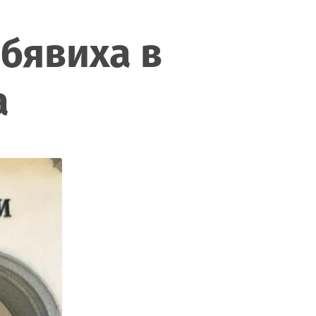
обявиха в
а