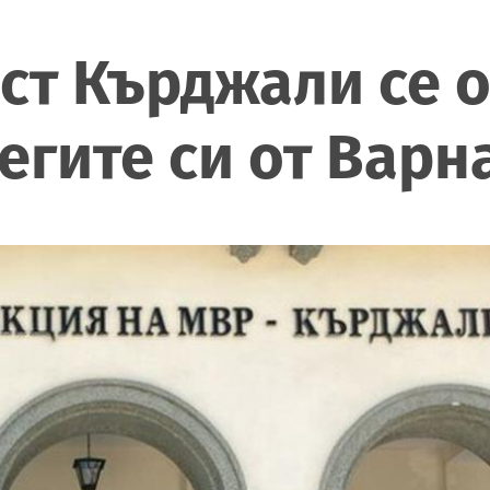
ст Кърджали се 
егите си от Варн