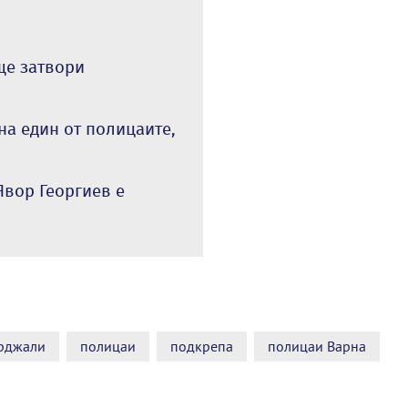
ще затвори
 на един от полицаите,
Явор Георгиев е
рджали
полицаи
подкрепа
полицаи Варна