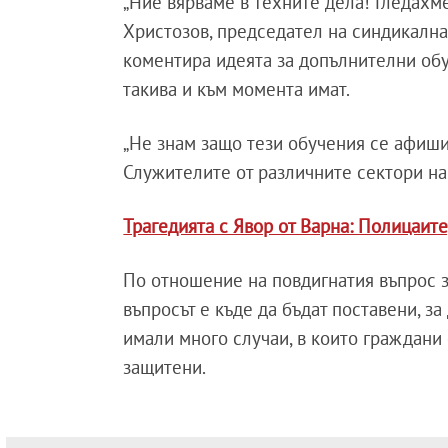
„Ние вярваме в техните дела! Гледахм
Христозов, председател на синдикалн
коментира идеята за допълнителни обу
такива и към момента имат.
„Не знам защо тези обучения се афишир
Служителите от различните сектори н
Трагедията с Явор от Варна: Полицаите
По отношение на повдигнатия въпрос з
въпросът е къде да бъдат поставени, за 
имали много случаи, в които граждани
защитени.