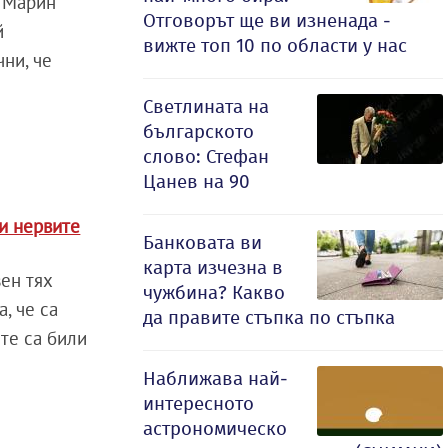
а Марин
Отговорът ще ви изненада -
й
вижте топ 10 по области у нас
ни, че
Светлината на
българското
слово: Стефан
Цанев на 90
ли нервите
Банковата ви
карта изчезна в
ен тях
чужбина? Какво
, че са
да правите стъпка по стъпка
те са били
Наближава най-
интересното
астрономическо