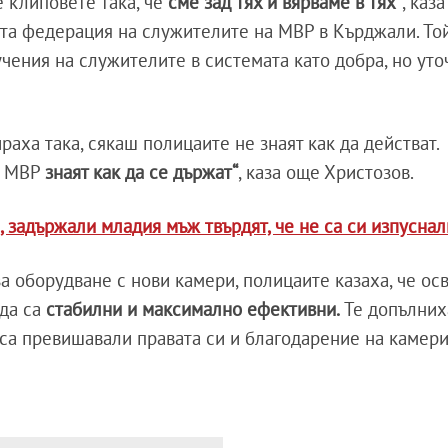
е клиповете така, че
сме зад тях и вярваме в тях“
, каз
ата федерация на служителите на МВР в Кърджали. То
чения на служителите в системата като добра, но уточ
аха така, сякаш полицаите не знаят как да действат.
а МВР
знаят как да се държат“
, каза още Христозов.
, задържали младия мъж твърдят, че не са си изпусна
а оборудване с нови камери, полицаите казаха, че осв
да са
стабилни и максимално ефективни.
Те допълниха
 са превишавали правата си и благодарение на камери