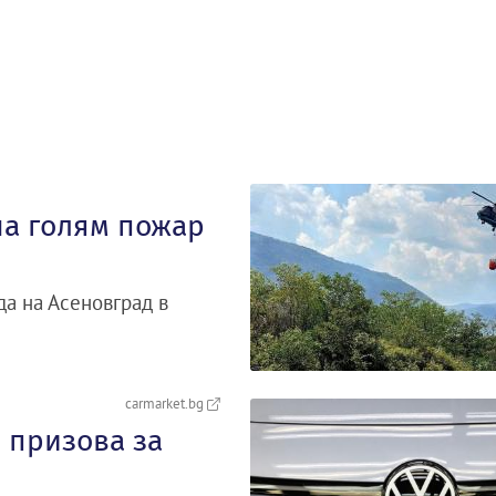
на голям пожар
да на Асеновград в
carmarket.bg
 призова за