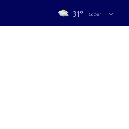
31°
София