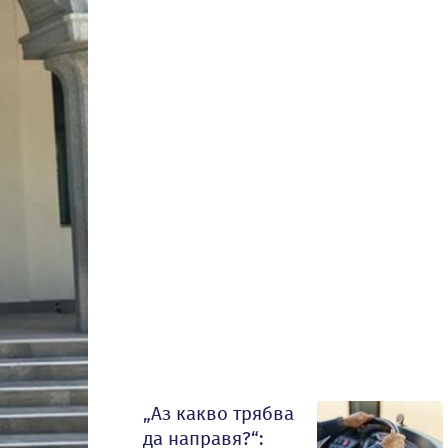
„Аз какво трябва
да направя?“: