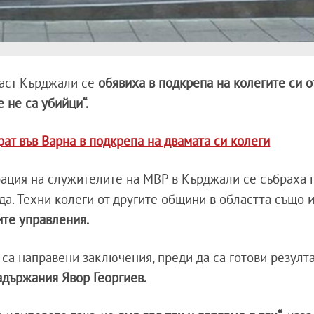
ласт Кърджали се
обявиха в подкрепа на колегите си о
 не са убийци“.
ат във Варна в подкрепа на двамата си колеги
ация на служителите на МВР в Кърджали се събраха 
да. Техни колеги от другите общини в областта също 
ите управления.
са направени заключения, преди да са готови резулта
задържания Явор Георгиев.