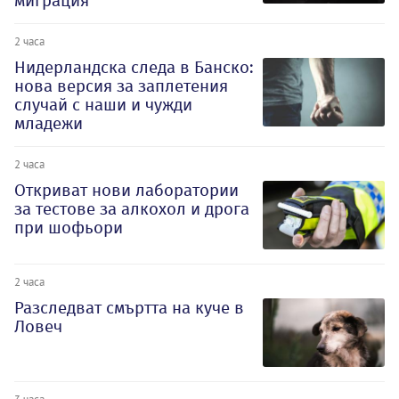
миграция
2 часа
Нидерландска следа в Банско:
нова версия за заплетения
случай с наши и чужди
младежи
2 часа
Откриват нови лаборатории
за тестове за алкохол и дрога
при шофьори
2 часа
Разследват смъртта на куче в
Ловеч
3 часа