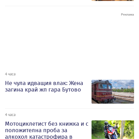
4 часа
Не чула идващия влак: Жена
загина край жп гара Бутово
4 часа
Мотоциклетист без книжка и с
положителна проба за
алкохол катастрофира в