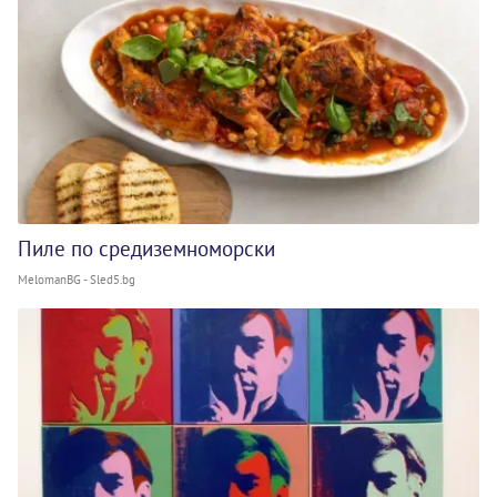
Пиле по средиземноморски
MelomanBG - Sled5.bg