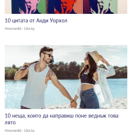
10 цитата от Анди Уорхол
MelomanBG - 10te.bg
10 неща, които да направиш поне веднъж това
лято
MelomanBG - 10te.bg