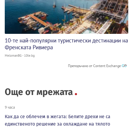
10-те най-популярни туристически дестинации на
Френската Ривиера
MelomanBG - 10te.bg
Препоръчано от Content Exchange
Още от мрежата
9 часа
Как да се облечем в жегата: Белите дрехи не са
единственото решение за охлаждане на тялото