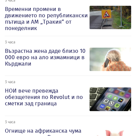
Временни промени в
движението по републикански
пътища и АМ „Тракия“ от
понеделник
3 часа
Възрастна жена даде близо 10
000 евро на ало измамници в
Кърджали
3 часа
НОИ вече превежда
обезщетения по Revolut и по
сметки зад граница
3 часа
Огнище на африканска чума