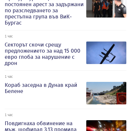
постоянен арест за задържани
по разследването за
престъпна група във ВиК-
Бургас
1 час
Секторът скочи срещу
предложението за над 15 000
евро глоба за нарушение с
дрон
1 час
Кораб заседна в Дунав край
Белене
1 час
Повдигнаха обвинение на
мъж, шофирал 3,13 промила