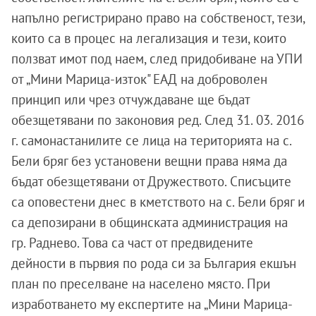
напълно регистрирано право на собственост, тези,
които са в процес на легализация и тези, които
ползват имот под наем, след придобиване на УПИ
от „Мини Марица-изток" ЕАД на доброволен
принцип или чрез отчуждаване ще бъдат
обезщетявани по законовия ред. След 31. 03. 2016
г. самонастанилите се лица на територията на с.
Бели бряг без установени вещни права няма да
бъдат обезщетявани от Дружеството. Списъците
са оповестени днес в кметството на с. Бели бряг и
са депозирани в общинската администрация на
гр. Раднево. Това са част от предвидените
дейности в първия по рода си за България екшън
план по преселване на населено място. При
изработването му експертите на „Мини Марица-