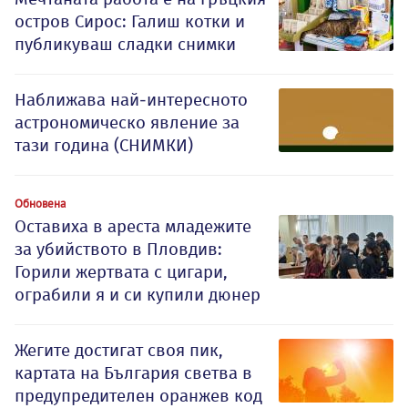
остров Сирос: Галиш котки и
публикуваш сладки снимки
Наближава най-интересното
астрономическо явление за
тази година (СНИМКИ)
Обновена
Оставиха в ареста младежите
за убийството в Пловдив:
Горили жертвата с цигари,
ограбили я и си купили дюнер
Жегите достигат своя пик,
картата на България светва в
предупредителен оранжев код