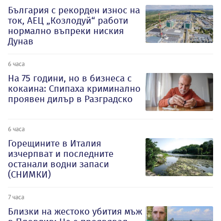
България с рекорден износ на
ток, АЕЦ „Козлодуй“ работи
нормално въпреки ниския
Дунав
6 часа
На 75 години, но в бизнеса с
кокаина: Спипаха криминално
проявен дилър в Разградско
6 часа
Горещините в Италия
изчерпват и последните
останали водни запаси
(СНИМКИ)
7 часа
Близки на жестоко убития мъж