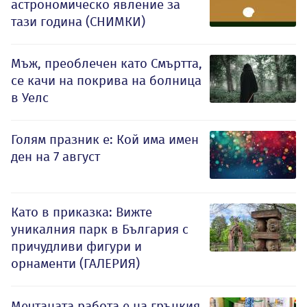
астрономическо явление за
тази година (СНИМКИ)
Мъж, преоблечен като Смъртта,
се качи на покрива на болница
в Уелс
Голям празник е: Кой има имен
ден на 7 август
Като в приказка: Вижте
уникалния парк в България с
причудливи фигури и
орнаменти (ГАЛЕРИЯ)
Мечтаната работа е на гръцкия