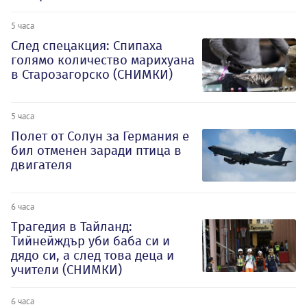
5 часа
След спецакция: Спипаха
голямо количество марихуана
в Старозагорско (СНИМКИ)
5 часа
Полет от Солун за Германия е
бил отменен заради птица в
двигателя
6 часа
Трагедия в Тайланд:
Тийнейждър уби баба си и
дядо си, а след това деца и
учители (СНИМКИ)
6 часа