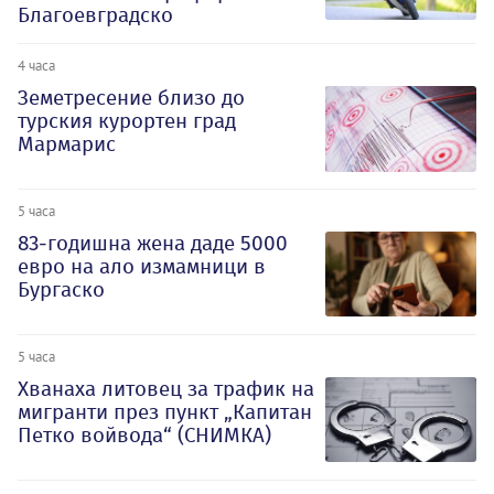
Благоевградско
4 часа
Земетресение близо до
турския курортен град
Мармарис
5 часа
83-годишна жена даде 5000
евро на ало измамници в
Бургаско
5 часа
Хванаха литовец за трафик на
мигранти през пункт „Капитан
Петко войвода“ (СНИМКА)