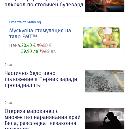
алкохол по столичен булевард
Оферта от Grabo.bg
Mускулна стимулация на
тяло EMT™
Цена:
20.40 €
40.90 €
39.90 лв
79.99 лв
2 часа
Частично бедствено
положение в Перник заради
пропаднал път
2 часа
Откриха мароканец с
множество наранявания край
Бяла, разследват незаконна