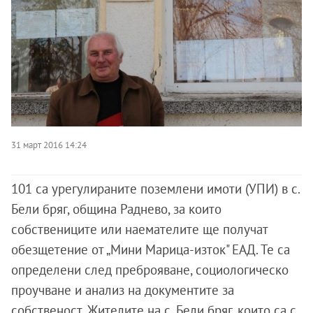
31 март 2016 14:24
101 са урегулираните поземлени имоти (УПИ) в с.
Бели бряг, община Раднево, за които
собствениците или наемателите ще получат
обезщетение от „Мини Марица-изток" ЕАД. Те са
определени след преброяване, социологическо
проучване и анализ на документите за
собственост. Жителите на с. Бели бряг, които са с