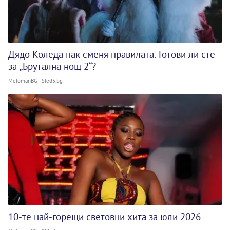
Дядо Коледа пак сменя правилата. Готови ли сте
за „Брутална нощ 2“?
MelomanBG - Sled5.bg
10-те най-горещи световни хита за юли 2026