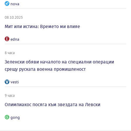
nova
08.10.2025
Мит или истина: Времето ми влияе
edna
8 часа
Зеленски обяви началото на специални операции
срещу руската военна промишленост
vesti
9 часа
Олимпиакос посяга към звездата на Левски
gong