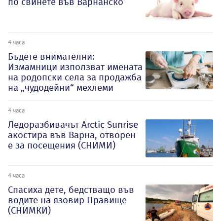
по свинете във Варнанско
4 часа
Бъдете внимателни:
Измамници използват имената
на родопски села за продажба
на „чудодейни“ мехлеми
4 часа
Ледоразбивачът Arctic Sunrise
акостира във Варна, отворен
е за посещения (СНИМИ)
4 часа
Спасиха дете, бедстващо във
водите на язовир Правище
(СНИМКИ)