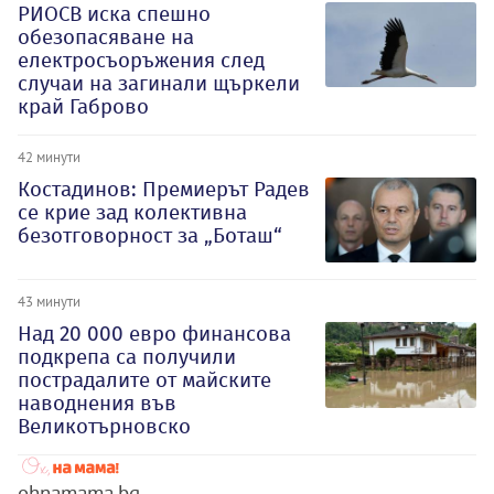
РИОСВ иска спешно
обезопасяване на
електросъоръжения след
случаи на загинали щъркели
край Габрово
42 минути
Костадинов: Премиерът Радев
се крие зад колективна
безотговорност за „Боташ“
43 минути
Над 20 000 евро финансова
подкрепа са получили
пострадалите от майските
наводнения във
Великотърновско
ohnamama.bg