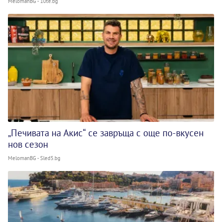
MelomanBG - 10te.bg
„Печивата на Акис“ се завръща с още по-вкусен
нов сезон
MelomanBG - Sled5.bg