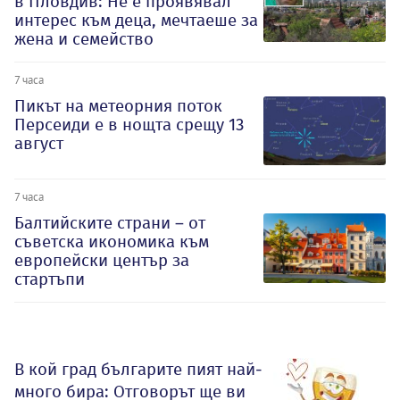
в Пловдив: Не е проявявал
интерес към деца, мечтаеше за
жена и семейство
7 часа
Пикът на метеорния поток
Персеиди е в нощта срещу 13
август
7 часа
Балтийските страни – от
съветска икономика към
европейски център за
стартъпи
В кой град българите пият най-
много бира: Отговорът ще ви