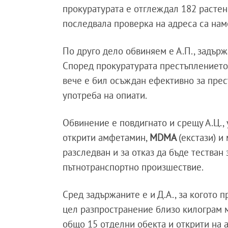
прокуратурата е отглеждал 182 растени
последвала проверка на адреса са нам
По друго дело обвиняем е А.П., задър
Според прокуратурата престъплението 
вече е бил осъждан ефективно за прес
употреба на опиати.
Обвинение е повдигнато и срещу А.Ц., у
открити амфетамин,
MDMA
(екстази) и
разследван и за отказ да бъде тестван
пътнотранспортно произшествие.
Сред задържаните е и Д.А., за когото 
цел разпространение близо килограм 
общо 15 отделни обекта и открити на а