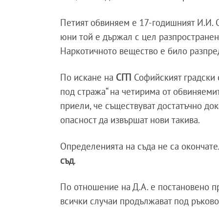
Петият обвиняем е 17-годишният И.И. 
юни той е държал с цел разпространен
Наркотичното вещество е било разпред
По искане на
СГП
Софийският градски 
под стража“ на четирима от обвиняеми
приели, че съществуват достатъчно до
опасност да извършат нови такива.
Определенията на съда не са окончате
съд
.
По отношение на Д.А. е постановено п
всички случаи продължават под ръково