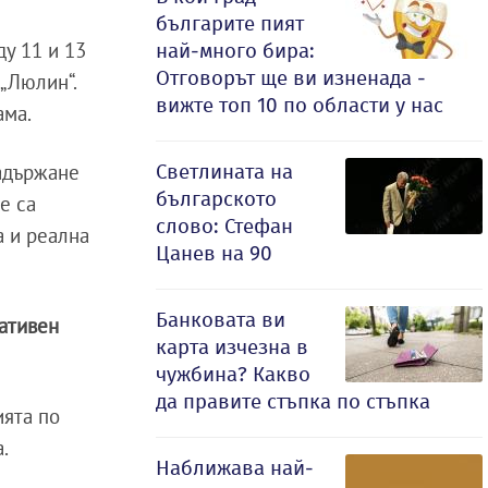
българите пият
у 11 и 13
най-много бира:
Отговорът ще ви изненада -
„Люлин“.
вижте топ 10 по области у нас
ама.
Светлината на
задържане
българското
е са
слово: Стефан
а и реална
Цанев на 90
Банковата ви
ативен
карта изчезна в
чужбина? Какво
да правите стъпка по стъпка
ията по
.
Наближава най-