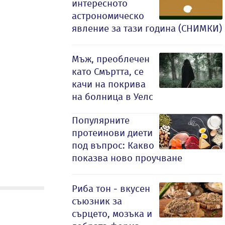
интересното
астрономическо
явление за тази година (СНИМКИ)
Мъж, преоблечен
като Смъртта, се
качи на покрива
на болница в Уелс
Популярните
протеинови диети
под въпрос: Какво
показва ново проучване
Риба тон - вкусен
съюзник за
сърцето, мозъка и