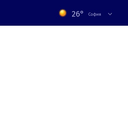
26°
София