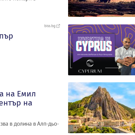
biss.bg
ипър
а на Емил
ентър на
зва в долина в Алп-дьо-