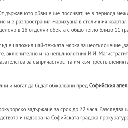
От държавното обвинение посочват, че в периода межд
ие и е разпространил марихуана в столичния квартал 
елено в 18 отделни обекта с общо тегло близо 11 гр
съд е наложил най-тежката мярка за неотклонение „
те, включително и на непълнолетния И.И. Магистратит
казателства за съпричастността им към престъпленият
лни и могат да бъдат обжалвани пред
Софийския апел
рокурорско задържане за срок до 72 часа. Разследван
дството и надзора на Софийската градска прокуратура