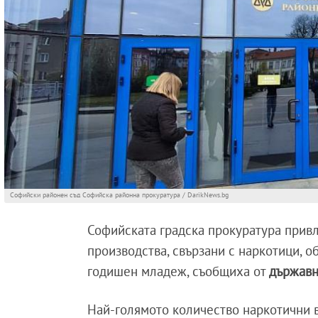
Софийски районен съд Софийска районна прокуратура / DarikNews.bg
Софийската градска прокуратура прив
производства, свързани с наркотици, о
годишен младеж, съобщиха от
държавн
Най-голямото количество наркотични в