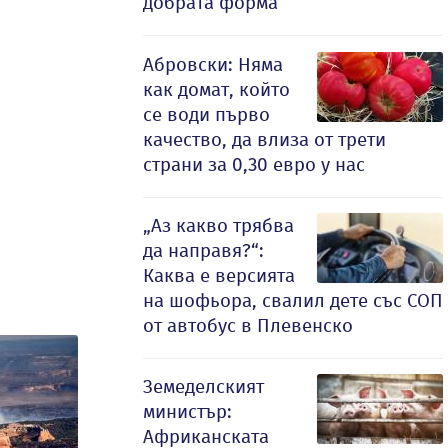
добрата форма
Абровски: Няма
как домат, който
се води първо
качество, да влиза от трети
страни за 0,30 евро у нас
„Аз какво трябва
да направя?“:
Каква е версията
на шофьора, свалил дете със СОП
от автобус в Плевенско
Земеделският
министър:
Африканската