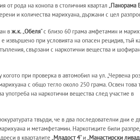
я от рода на конопа в столичния квартал „
Панорама 
ерени и количества марихуана, държани с цел разпро
жан в
ж.к.
„
Обеля
“ с близо 60 грама амфетамин и марих
е извършено при условията на опасен рецидив, тъй к
тъпления, свързани с наркотични вещества и шофира
 когото при проверка в автомобил на ул. „Червена роз
 марихуана с общо тегло около 250 грама. Освен това 
 за употреба на наркотични вещества след участие в
прокуратурата твърди, че в два последователни дни е 
марихуана и метамфетамин. Наркотиците били разпре
дреси в кварталите „
Младост 4
“ и „
Манастирски ливад