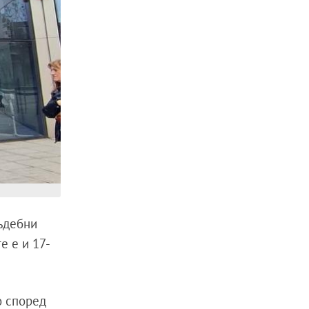
ъдебни
е е и 17-
о според