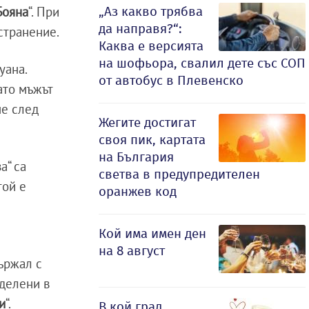
„Аз какво трябва
Бояна
“. При
да направя?“:
странение.
Каква е версията
на шофьора, свалил дете със СОП
уана.
от автобус в Плевенско
ато мъжът
не след
Жегите достигат
своя пик, картата
на България
а“ са
светва в предупредителен
той е
оранжев код
Кой има имен ден
на 8 август
държал с
делени в
и
“.
В кой град