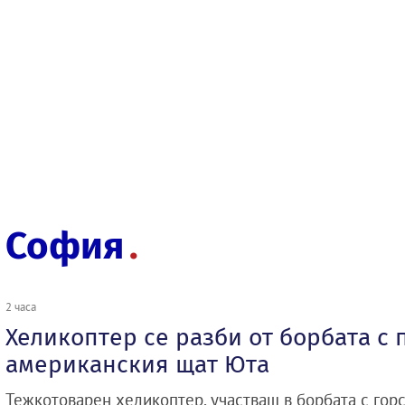
София
2 часа
Хеликоптер се разби от борбата с 
американския щат Юта
Тежкотоварен хеликоптер, участващ в борбата с гор