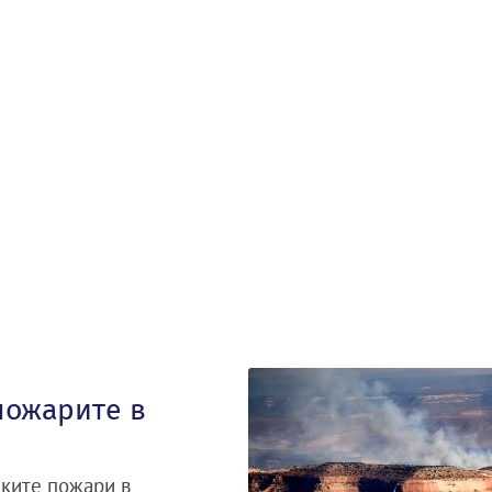
пожарите в
ските пожари в