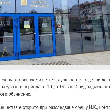
лече като обвиняеми петима души по пет отделни дос
бразувани в периода от 10 до 13 юни. Сред задържанит
ото обвинение
.
ещества е открито при разследване срещу И.К., койт