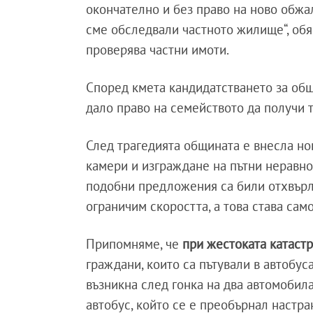
окончателно и без право на ново обжалв
сме обследвали частното жилище“, обя
проверява частни имоти.
Според кмета кандидатстването за общ
дало право на семейството да получи т
След трагедията общината е внесла но
камери и изграждане на пътни неравно
подобни предложения са били отхвърля
ограничим скоростта, а това става само
Припомняме, че
при жестоката катаст
граждани, които са пътували в автобуса
възникна след гонка на два автомобила
автобус, който се е преобърнал настра