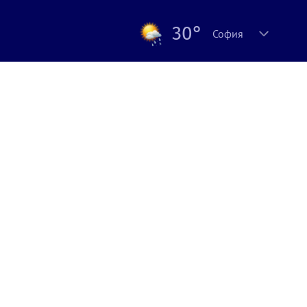
30°
София