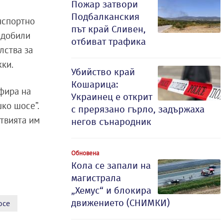
Пожар затвори
Подбалканския
нспортно
път край Сливен,
сдобили
отбиват трафика
лства за
жки.
Убийство край
Кошарица:
фира на
Украинец е открит
ко шосе”.
с прерязано гърло, задържаха
ствията им
негов сънародник
Обновена
Кола се запали на
магистрала
„Хемус“ и блокира
движението (СНИМКИ)
осе