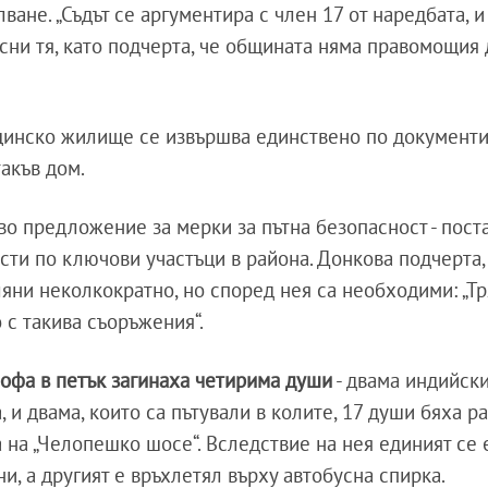
ане. „Съдът се аргументира с член 17 от наредбата, и
сни тя, като подчерта, че общината няма правомощия 
инско жилище се извършва единствено по документи,
акъв дом.
во предложение за мерки за пътна безопасност - пост
сти по ключови участъци в района. Донкова подчерта,
ни неколкократно, но според нея са необходими: „Тр
 с такива съоръжения“.
рофа в петък загинаха четирима души
- двама индийск
, и двама, които са пътували в колите, 17 души бяха ра
 на „Челопешко шосе“. Вследствие на нея единият се 
ни, а другият е връхлетял върху автобусна спирка.