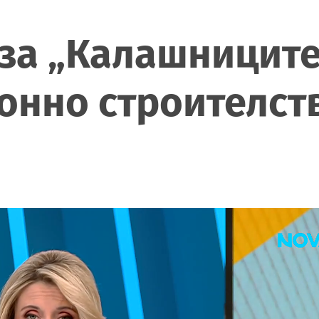
за „Калашниците“
онно строителств