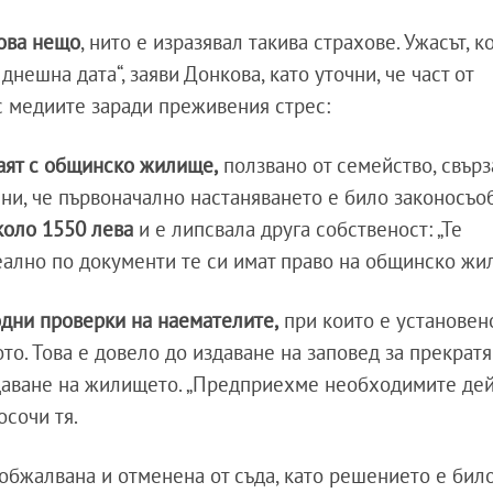
кова нещо
, нито е изразявал такива страхове. Ужасът, к
нешна дата“, заяви Донкова, като уточни, че част от
 с медиите заради преживения стрес:
аят с общинско жилище,
ползвано от семейство, свърз
ни, че първоначално настаняването е било законосъоб
коло 1550 лева
и е липсвала друга собственост: „Те
еално по документи те си имат право на общинско жи
дни проверки на наемателите,
при които е установено
то. Това е довело до издаване на заповед за прекратя
аване на жилището. „Предприехме необходимите дей
осочи тя.
 обжалвана и отменена от съда, като решението е бил