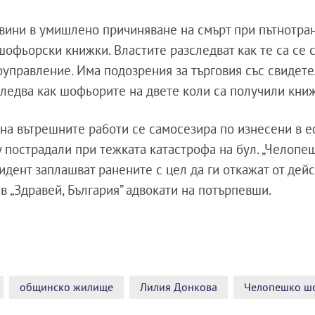
бвини в умишлено причиняване на смърт при пътнотра
офьорски книжки. Властите разследват как те са се 
оуправление. Има подозрения за търговия със свидете
ледва как шофьорите на двете коли са получили кни
а вътрешните работи се самосезира по изнесени в е
 пострадали при тежката катастрофа на бул. „Челопеш
идент заплашват ранените с цел да ги откажат от дей
в „Здравей, България” адвокати на потърпевши.
общинско жилище
Лилия Донкова
Челопешко ш