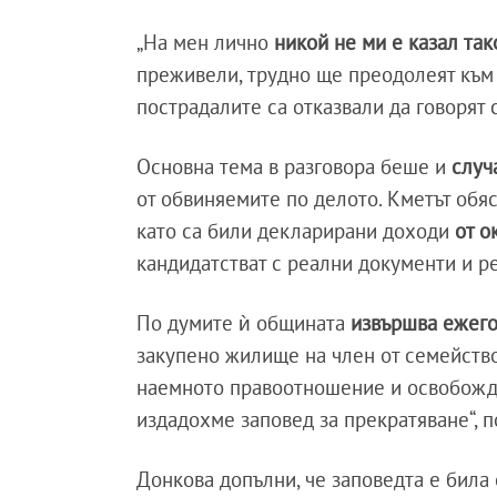
„На мен лично
никой не ми е казал та
преживели, трудно ще преодолеят към д
пострадалите са отказвали да говорят
Основна тема в разговора беше и
случ
от обвиняемите по делото. Кметът обяс
като са били декларирани доходи
от о
кандидатстват с реални документи и р
По думите ѝ общината
извършва ежего
закупено жилище на член от семейство
наемното правоотношение и освобожд
издадохме заповед за прекратяване“, п
Донкова допълни, че заповедта е била