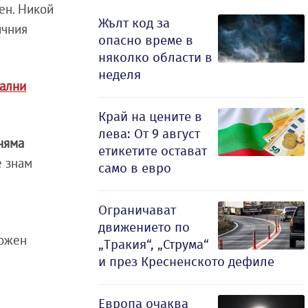
ен. Никой
Жълт код за
ичния
опасно време в
няколко области в
неделя
мални
Край на цените в
лева: От 9 август
няма
етикетите остават
е знам
само в евро
Ограничават
и
движението по
можен
„Тракия“, „Струма“
и през Кресненското дефиле
Европа очаква