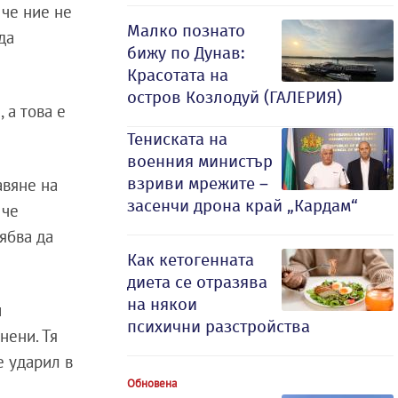
 че ние не
Малко познато
да
бижу по Дунав:
Красотата на
остров Козлодуй (ГАЛЕРИЯ)
 а това е
Тениската на
военния министър
взриви мрежите –
авяне на
засенчи дрона край „Кардам“
 че
ябва да
Как кетогенната
диета се отразява
на някои
и
психични разстройства
нени. Тя
е ударил в
Обновена