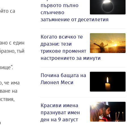
първото пълно
ойто са
слънчево
затъмнение от десетилетия
Когато всичко те
ано с един
дразни: тези
разно, тъй
трикове променят
настроението за минути
лище“.
Почина бащата на
Лионел Меси
, че има
ване на
ствия,
Красиви имена
празнуват имен
ден на 9 август
о