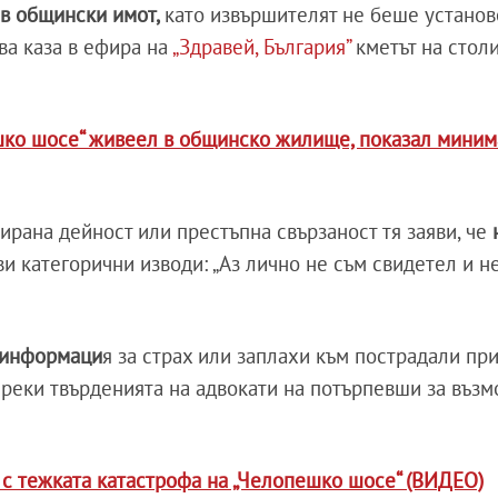
в общински имот,
като извършителят не беше установ
ова каза в ефира на
„Здравей, България”
кметът на стол
шко шосе“ живеел в общинско жилище, показал мини
ирана дейност или престъпна свързаност тя заяви, че
ви категорични изводи: „Аз лично не съм свидетел и н
а информаци
я за страх или заплахи към пострадали пр
преки твърденията на адвокати на потърпевши за въз
а с тежката катастрофа на „Челопешко шосе“ (ВИДЕО)