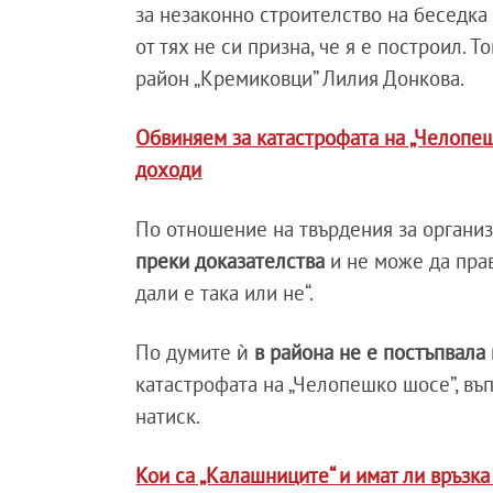
за незаконно строителство на беседка
от тях не си призна, че я е построил. Т
район „Кремиковци” Лилия Донкова.
Обвиняем за катастрофата на „Челопе
доходи
По отношение на твърдения за организ
преки доказателства
и не може да пра
дали е така или не“.
По думите ѝ
в района не е постъпвал
катастрофата на „Челопешко шосе”, въ
натиск.
Кои са „Калашниците“ и имат ли връзк