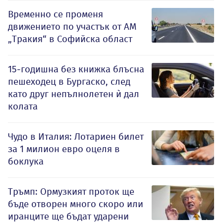
Временно се променя
движението по участък от АМ
„Тракия“ в Софийска област
15-годишна без книжка блъсна
пешеходец в Бургаско, след
като друг непълнолетен ѝ дал
колата
Чудо в Италия: Лотариен билет
за 1 милион евро оцеля в
боклука
Тръмп: Ормузкият проток ще
бъде отворен много скоро или
иранците ще бъдат ударени