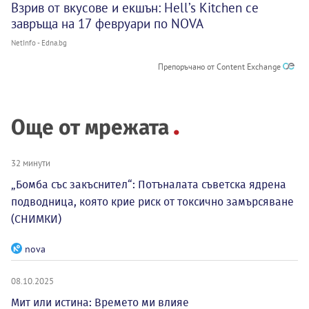
Взрив от вкусове и екшън: Hell’s Kitchen се
завръща на 17 февруари по NOVA
NetInfo - Edna.bg
Препоръчано от Content Exchange
Още от мрежата
32 минути
„Бомба със закъснител“: Потъналата съветска ядрена
подводница, която крие риск от токсично замърсяване
(СНИМКИ)
nova
08.10.2025
Мит или истина: Времето ми влияе