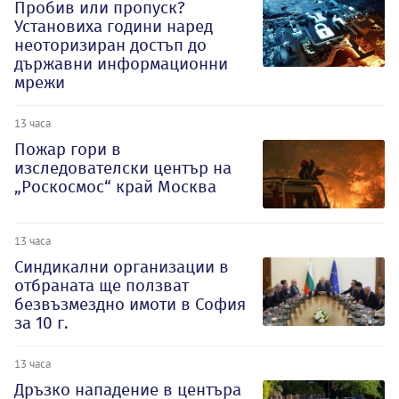
Пробив или пропуск?
Установиха години наред
неоторизиран достъп до
държавни информационни
мрежи
13 часа
Пожар гори в
изследователски център на
„Роскосмос“ край Москва
13 часа
Синдикални организации в
отбраната ще ползват
безвъзмездно имоти в София
за 10 г.
13 часа
Дръзко нападение в центъра