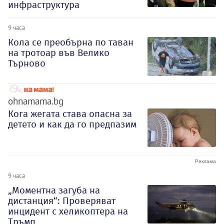
инфраструктура
9 часа
Кола се преобърна по таван
на тротоар във Велико
Търново
ohnamama.bg
Кога жегата става опасна за
детето и как да го предпазим
9 часа
„Моментна загуба на
дистанция“: Проверяват
инцидент с хеликоптера на
Тръмп