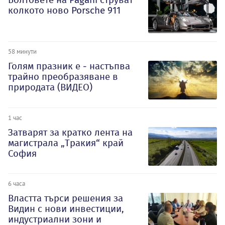
колкото ново Porsche 911
58 минути
Голям празник е - настъпва
трайно преобразяване в
природата (ВИДЕО)
1 час
Затварят за кратко лента на
магистрала „Тракия“ край
София
6 часа
Властта търси решения за
Видин с нови инвестиции,
индустриални зони и