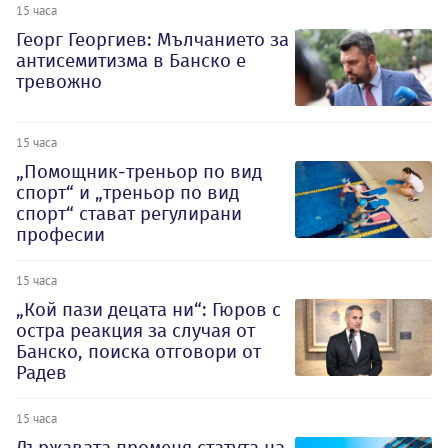
15 часа
Георг Георгиев: Мълчанието за
антисемитизма в Банско е
тревожно
15 часа
„Помощник-треньор по вид
спорт“ и „треньор по вид
спорт“ стават регулирани
професии
15 часа
„Кой пази децата ни“: Гюров с
остра реакция за случая от
Банско, поиска отговори от
Радев
15 часа
Държавата променя статута на