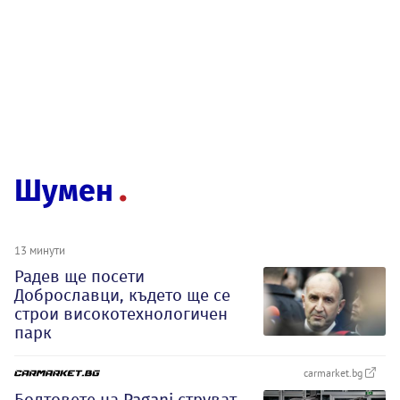
Шумен
13 минути
Радев ще посети
Доброславци, където ще се
строи високотехнологичен
парк
carmarket.bg
Болтовете на Pagani струват