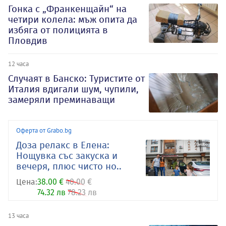
Гонка с „Франкенщайн“ на
четири колела: мъж опита да
избяга от полицията в
Пловдив
12 часа
Случаят в Банско: Туристите от
Италия вдигали шум, чупили,
замеряли преминаващи
Оферта от Grabo.bg
Доза релакс в Елена:
Нощувка със закуска и
вечеря, плюс чисто но..
Цена:
38.00 €
40.00 €
74.32 лв
78.23 лв
13 часа