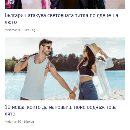
Българин атакува световната титла по ядене на
люто
MelomanBG - Sled5.bg
10 неща, които да направиш поне веднъж това
лято
MelomanBG - 10te.bg