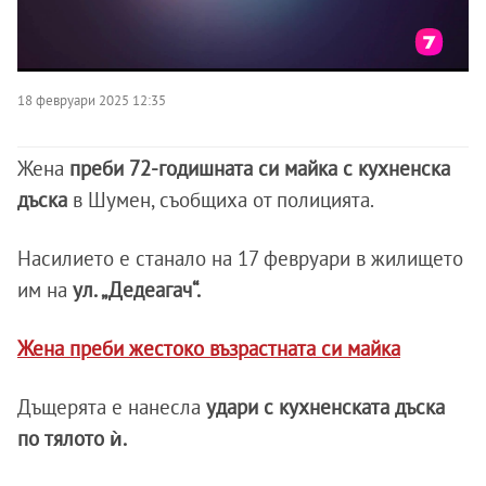
18 февруари 2025 12:35
Жена
преби 72-годишната си майка с кухненска
дъска
в Шумен, съобщиха от полицията.
Насилието е станало на 17 февруари в жилището
им на
ул. „Дедеагач“.
Жена преби жестоко възрастната си майка
Дъщерята е нанесла
удари с кухненската дъска
по тялото ѝ.