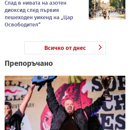
Спад в нивата на азотен
диоксид след първия
пешеходен уикенд на „Цар
Освободител“
Всичко от днес
Препоръчано