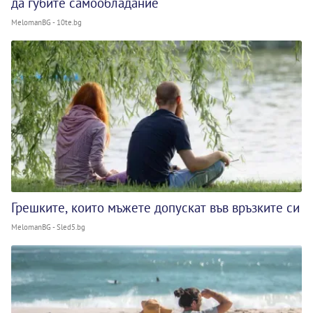
да губите самообладание
MelomanBG - 10te.bg
Грешките, които мъжете допускат във връзките си
MelomanBG - Sled5.bg