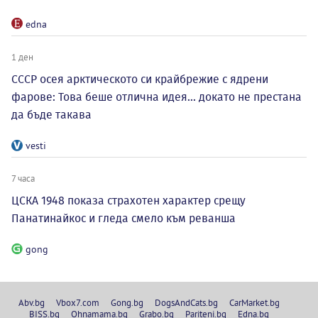
edna
1 ден
СССР осея арктическото си крайбрежие с ядрени
фарове: Това беше отлична идея... докато не престана
да бъде такава
vesti
7 часа
ЦСКА 1948 показа страхотен характер срещу
Панатинайкос и гледа смело към реванша
gong
Abv.bg
Vbox7.com
Gong.bg
DogsAndCats.bg
CarMarket.bg
BISS.bg
Ohnamama.bg
Grabo.bg
Pariteni.bg
Edna.bg