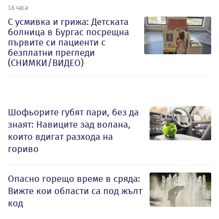
16 часа
С усмивка и грижа: Детската
болница в Бургас посрещна
първите си пациенти с
безплатни прегледи
(СНИМКИ/ВИДЕО)
Шофьорите губят пари, без да
знаят: Навиците зад волана,
които вдигат разхода на
гориво
Опасно горещо време в сряда:
Вижте кои области са под жълт
код