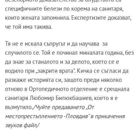
специфичните белези по корема на санитаря,
които жената запомнила. Експертизите доказват,
че той има такива.
Тя не е искала съпругът и да научава за
случилото се. Той е починал миналата година, без
да знае за станалото и за делото, което се е
водило при „закрити врата". Кичка се съгласи да
разкаже историята си, защото преди няколко
отново в Ортопедичното отделение е срещнала
санитаря Любомир Билюкбашиев, което я е
възмутило
./Чуйте предаването „От
местопрестъплението -Пловдив" в прикачения
звуков файл/