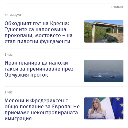
45 минути
Обходният път на Кресна:
Тунелите са наполовина
прокопани, мостовете – на
етап пилотни фундаменти
1 час
Иран планира да наложи
такси за преминаване през
Ормузкия проток
1 час
Мелони и Фредериксен с
общо послание за Европа: Не
приемаме неконтролираната
имиграция