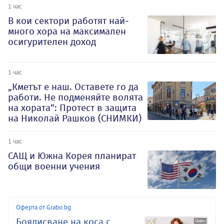
1 час
В кои сектори работят най-
много хора на максимален
осигурителен доход
1 час
„Кметът е наш. Оставете го да
работи. Не подменяйте волята
на хората“: Протест в защита
на Николай Рашков (СНИМКИ)
1 час
САЩ и Южна Корея планират
общи военни учения
Оферта от Grabo.bg
Боядисване на коса с