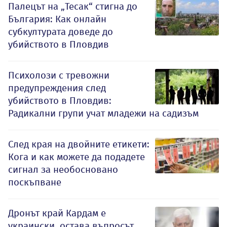
Палецът на „Тесак“ стигна до
България: Как онлайн
субкултурата доведе до
убийството в Пловдив
Психолози с тревожни
предупреждения след
убийството в Пловдив:
Радикални групи учат младежи на садизъм
След края на двойните етикети:
Кога и как можете да подадете
сигнал за необосновано
поскъпване
Дронът край Кардам е
украински, остава въпросът