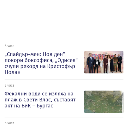
3 часа
„Спайдър-мен: Нов ден“
покори боксофиса, „Одисея“
счупи рекорд на Кристофър
Нолан
3 часа
Фекални води се изляха на
плаж в Свети Влас, съставят
акт на ВиК – Бургас
3 часа