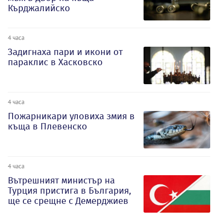
Кърджалийско
4 часа
Задигнаха пари и икони от
параклис в Хасковско
4 часа
Пожарникари уловиха змия в
къща в Плевенско
4 часа
Вътрешният министър на
Турция пристига в България,
ще се срещне с Демерджиев