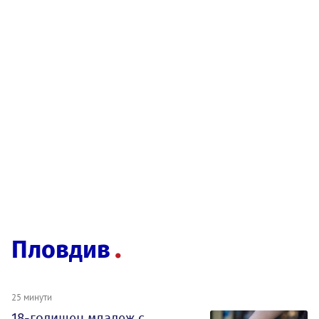
Пловдив
25 минути
18-годишен младеж с