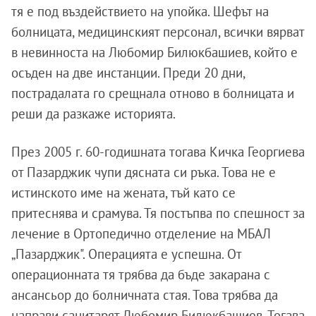
тя е под въздействието на упойка. Шефът на
болницата, медицинският персонал, всички вярват
в невинноста на Любомир Билюкбашиев, който е
осъден на две инстанции. Преди 20 дни,
пострадалата го срещнала отново в болницата и
реши да разкаже историята.
През 2005 г. 60-годишната тогава Кичка Георгиева
от Пазарджик чупи дясната си ръка. Това не е
истинското име на жената, тъй като се
притеснява и срамува. Тя постъпва по спешност за
лечение в Ортопедично отделение на МБАЛ
„Пазарджик". Операцията е успешна. От
операционната тя трябва да бъде закарана с
ансансьор до болничната стая. Това трябва да
направи санитарят Любомир Билюкбашиев. Тогава