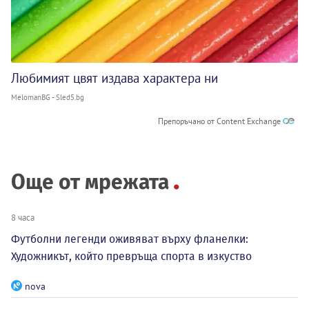
Любимият цвят издава характера ни
MelomanBG - Sled5.bg
Препоръчано от Content Exchange
Още от мрежата
8 часа
Футболни легенди оживяват върху фланелки:
Художникът, който превръща спорта в изкуство
nova