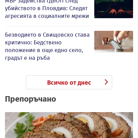
МВР задейства ГДБОП след
убийството в Пловдив: Следят
агресията в социалните мрежи
Безводието в Свищовско става
критично: Бедствено
положение в още едно село,
градът е на ръба
Всичко от днес
Препоръчано