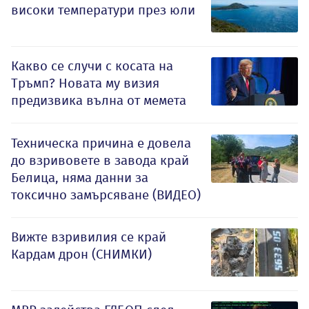
високи температури през юли
Какво се случи с косата на
Тръмп? Новата му визия
предизвика вълна от мемета
Техническа причина е довела
до взривовете в завода край
Белица, няма данни за
токсично замърсяване (ВИДЕО)
Вижте взривилия се край
Кардам дрон (СНИМКИ)