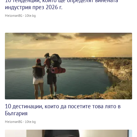
10 тенденции, които ще определят винената
индустрия през 2026 г.
MelomanBG - 10te.bg
10 дестинации, които да посетите това лято в
България
MelomanBG - 10te.bg