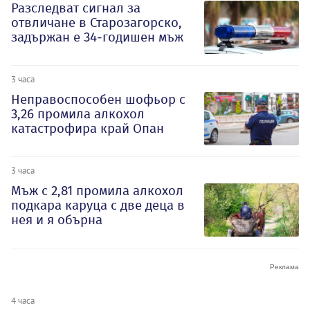
Разследват сигнал за
отвличане в Старозагорско,
задържан е 34-годишен мъж
3 часа
Неправоспособен шофьор с
3,26 промила алкохол
катастрофира край Опан
3 часа
Мъж с 2,81 промила алкохол
подкара каруца с две деца в
нея и я обърна
4 часа