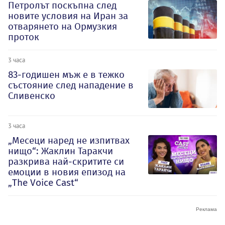
Петролът поскъпна след
новите условия на Иран за
отварянето на Ормузкия
проток
3 часа
83-годишен мъж е в тежко
състояние след нападение в
Сливенско
3 часа
„Месеци наред не изпитвах
нищо“: Жаклин Таракчи
разкрива най-скритите си
емоции в новия епизод на
„The Voice Cast“