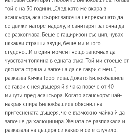
той е на 30 години. „След като ме вкара в
асансьора, асансьорът започна непрекъснато да
се движи нагоре-надолу, и санитарят започна да
се разкопчава. Беше с гащиризон със цип, чувах
някакви странни звуци, беше ми много
студено...И в един момент нещо започнах да
чувствам топлина в едната ръка. Той ми стоеше от
дясната страна и започна да се гаври с мен..",
разказва Кичка Георгиева. Докато Билюкбашиев
се гаври с нея дъщеря й я чака повече от 40
минути пред асансьора. Когато асансьорът най-
накрая спира Билюкбашиев обяснил на
притеснената дъщеря, че е възможно майка й да
започне да халюцинира. Жената се разплакала и
разказала на дъщеря си какво и се е случило.