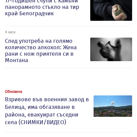
17-годишен счупи с камъни
панорамното стъкло на тир
край Белоградчик
4 часа
След употреба на голямо
количество алкохол: Жена
рани с нож приятеля си в
Монтана
Обновена
Взривове във военния завод в
Белица, има обгазяване в
района, евакуират съседни
села (СНИМКИ/ВИДЕО)