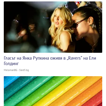
Гласът на Янка Рупкина оживя в „Ravers“ на Ели
Голдинг
MelomanBG - Sled5.bg