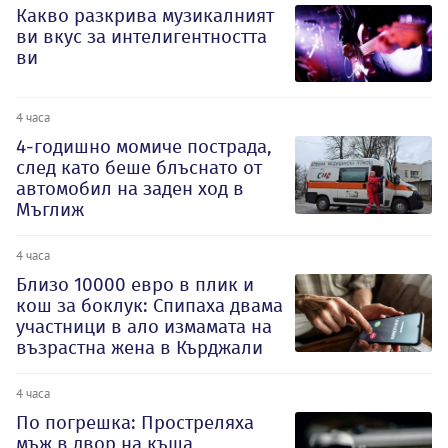
Какво разкрива музикалният
ви вкус за интелигентността
ви
4 часа
4-годишно момиче пострада,
след като беше блъснато от
автомобил на заден ход в
Мъглиж
4 часа
Близо 10000 евро в плик и
кош за боклук: Спипаха двама
участници в ало измамата на
възрастна жена в Кърджали
4 часа
По погрешка: Простреляха
мъж в двор на къща