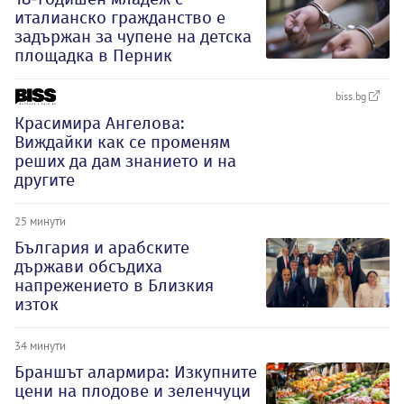
италианско гражданство е
задържан за чупене на детска
площадка в Перник
biss.bg
Красимира Ангелова:
Виждайки как се променям
реших да дам знанието и на
другите
25 минути
България и арабските
държави обсъдиха
напрежението в Близкия
изток
34 минути
Браншът алармира: Изкупните
цени на плодове и зеленчуци