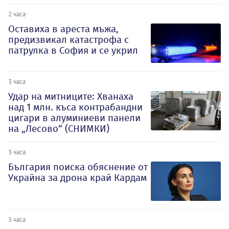
2 часа
Оставиха в ареста мъжа,
предизвикал катастрофа с
патрулка в София и се укрил
3 часа
Удар на митниците: Хванаха
над 1 млн. къса контрабандни
цигари в алуминиеви панели
на „Лесово“ (СНИМКИ)
3 часа
България поиска обяснение от
Украйна за дрона край Кардам
3 часа