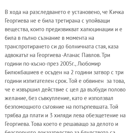
В хода на разследването е установено, че Кичка
Георгиева не е била третирана с упойващи
вещества, които предизвикват халюцинации и е
била в пълно съзнание в момента на
транспротирането си до болничната стая, каза
адвокатът на Георгиева -Атанас Павлов. Три
години по-късно-през 2005г., Любомир
Билюкбашиев е осъден на 2 години затвор с три
години изпитателен срок. Той е обвинен за това,
че е извършил действие с цел да възбуди полово
желание, без съвкупление, като е използвал
безпомощното сътояние на потърпевшата. Той
трябва да плати и 3 хиляди лева обезщетение на
Георгиева. Това което е решаващо за делото и
безспорното доказателство за блудството са