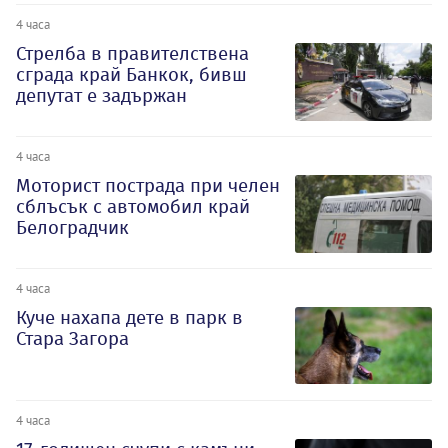
4 часа
Стрелба в правителствена
сграда край Банкок, бивш
депутат е задържан
4 часа
Моторист пострада при челен
сблъсък с автомобил край
Белоградчик
4 часа
Куче нахапа дете в парк в
Стара Загора
4 часа