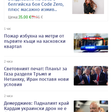
белгийска боя Code Zero,
плюс масажно измив..
Цена:
35.00 €
61.36 €
1 час
Пожар избухна на метри от
първите къщи на хасковски
квартал
2 часа
Световният печат: Планът за
Газа разделя Тръмп и
Нетаняху, Иран поставя нови
условия
2 часа
Демерджиев: Падналият край
Кардам украински дрон не е