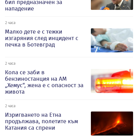
бил предназначен за
нападение
2 часа
Малко дете е с тежки
изгаряния след инцидент с
печка в Ботевград
2 часа
Кола се заби в
бензиностанция на АМ
„Хемус“, жена е с опасност за
живота
2 часа
Изригването на Етна
продължава, полетите към
Катания са спрени