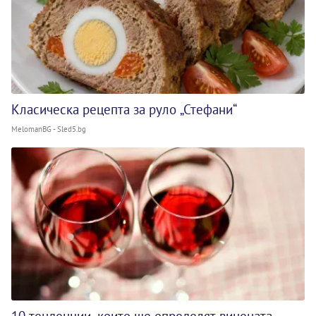
Класическа рецепта за руло „Стефани“
MelomanBG - Sled5.bg