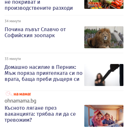
не покриват и
производствените разходи
34 минути
Почина лъвът Славчо от
Софийския зоопарк
35 минути
Домашно насилие в Перник:
Мъж поряза приятелката си по
врата, баща преби дъщеря си
ohnamama.bg
Късното лягане през
ваканцията: трябва ли да се
тревожим?