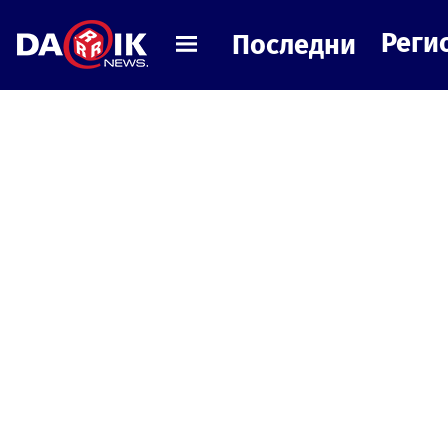
Реги
Последни