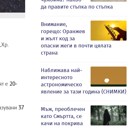
да правите стъпка по стъпка
Внимание,
горещо: Оранжев
и жълт код за
„Хр.
опасни жеги в почти цялата
страна
Наближава най-
интересното
ят е
20-
астрономическо
явление за тази година (СНИМКИ)
азувани
37
Мъж, преоблечен
като Смъртта, се
качи на покрива