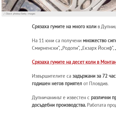
/ iStock photos/Getty images
Срязаха гумите на много коли
в Дупниц
На 11 юни са получени
множество сигн
Смирненски“, „Родопи“, „Екзарх Йосиф“, „П
Срязаха гумите на десет коли в Монта
Извършителите са
задържани за 72 час
годишен негов приятел
от Пловдив.
Дупничанинът е известен с
различни пр
досъдебни производства.
Работата про