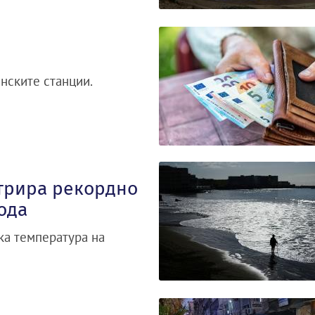
нските станции.
трира рекордно
ода
ка температура на