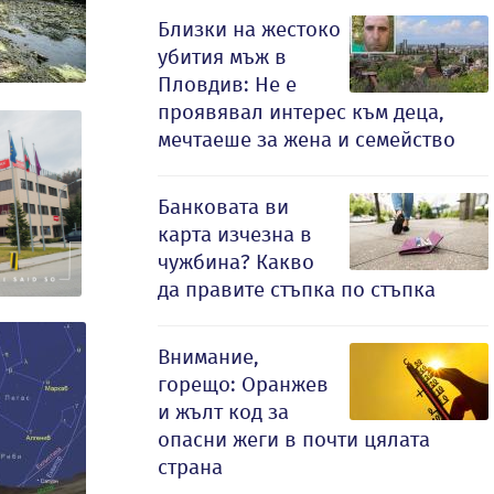
Близки на жестоко
убития мъж в
Пловдив: Не е
проявявал интерес към деца,
мечтаеше за жена и семейство
Банковата ви
карта изчезна в
чужбина? Какво
да правите стъпка по стъпка
Внимание,
горещо: Оранжев
и жълт код за
опасни жеги в почти цялата
страна