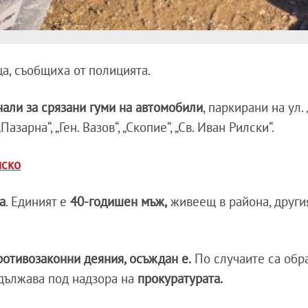
а, съобщиха от полицията.
али за срязани гуми на автомобили
, паркирани на ул. 
азарна“, „Ген. Вазов“, „Скопие“, „Св. Иван Рилски“.
нско
а
. Единият е
40-годишен мъж,
живеещ в района, други
отивозаконни деяния, осъждан е.
По случаите са обр
дължава под надзора на
прокуратурата.