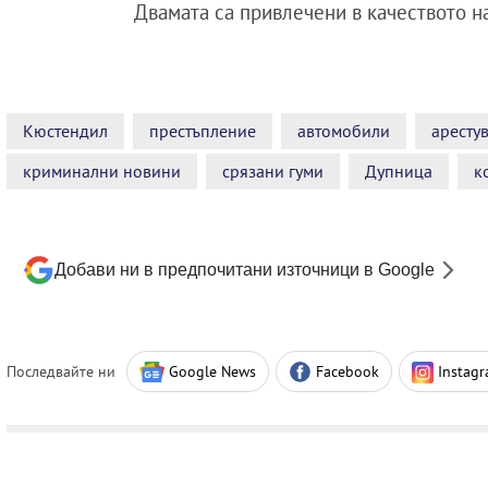
Двамата са привлечени в качеството н
Кюстендил
престъпление
автомобили
аресту
криминални новини
срязани гуми
Дупница
к
Добави ни в предпочитани източници в Google
Последвайте ни
Google News
Facebook
Instag