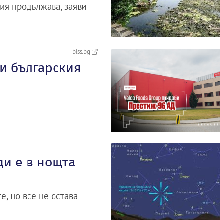
лия продължава, заяви
biss.bg
и българския
ди е в нощта
е, но все не остава