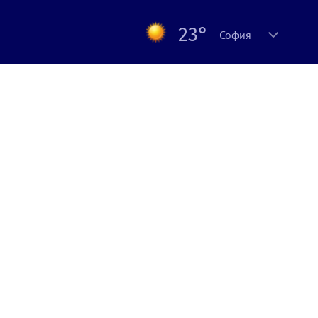
23°
София