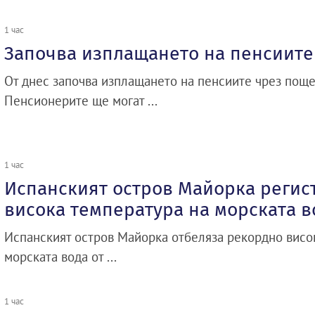
1 час
Започва изплащането на пенсиите
От днес започва изплащането на пенсиите чрез поще
Пенсионерите ще могат ...
1 час
Испанският остров Майорка регис
висока температура на морската в
Испанският остров Майорка отбеляза рекордно висо
морската вода от ...
1 час