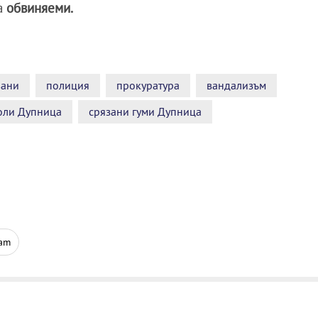
а
обвиняеми.
вани
полиция
прокуратура
вандализъм
оли Дупница
срязани гуми Дупница
ram