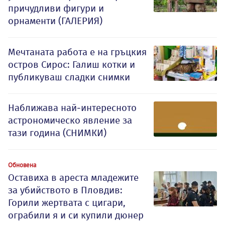
причудливи фигури и
орнаменти (ГАЛЕРИЯ)
Мечтаната работа е на гръцкия
остров Сирос: Галиш котки и
публикуваш сладки снимки
Наближава най-интересното
астрономическо явление за
тази година (СНИМКИ)
Обновена
Оставиха в ареста младежите
за убийството в Пловдив:
Горили жертвата с цигари,
ограбили я и си купили дюнер