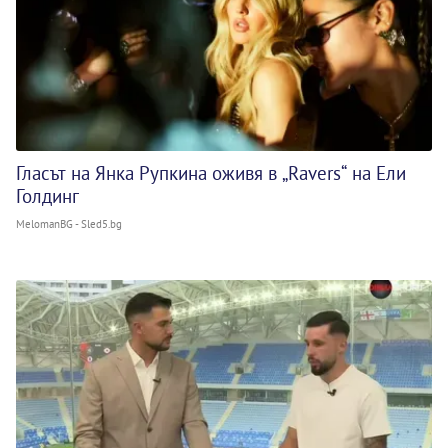
Гласът на Янка Рупкина оживя в „Ravers“ на Ели
Голдинг
MelomanBG - Sled5.bg