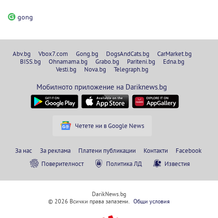
gong
Abv.bg
Vbox7.com
Gong.bg
DogsAndCats.bg
CarMarket.bg
BISS.bg
Ohnamama.bg
Grabo.bg
Pariteni.bg
Edna.bg
Vesti.bg
Nova.bg
Telegraph.bg
Мобилното приложение на Dariknews.bg
Четете ни в Google News
За нас
За реклама
Платени публикации
Контакти
Facebook
Поверителност
Политика ЛД
Известия
DarikNews.bg
© 2026 Всички права запазени.
Общи условия