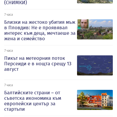
(СНИМКИ)
7 часа
Близки на жестоко убития мъж
в Пловдив: Не е проявявал
интерес към деца, мечтаеше за
жена и семейство
7 часа
Пикът на метеорния поток
Персеиди е в нощта срещу 13
август
7 часа
Балтийските страни – от
съветска икономика към
европейски център за
стартъпи