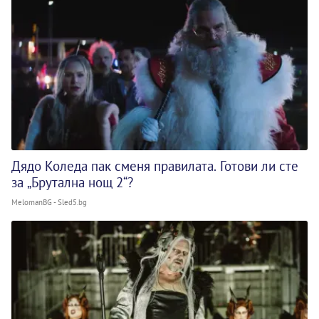
Дядо Коледа пак сменя правилата. Готови ли сте
за „Брутална нощ 2“?
MelomanBG - Sled5.bg