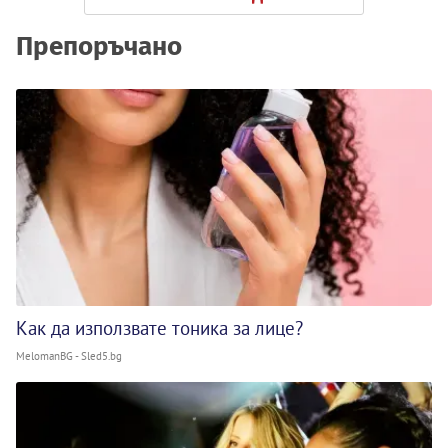
Препоръчано
Как да използвате тоника за лице?
MelomanBG - Sled5.bg