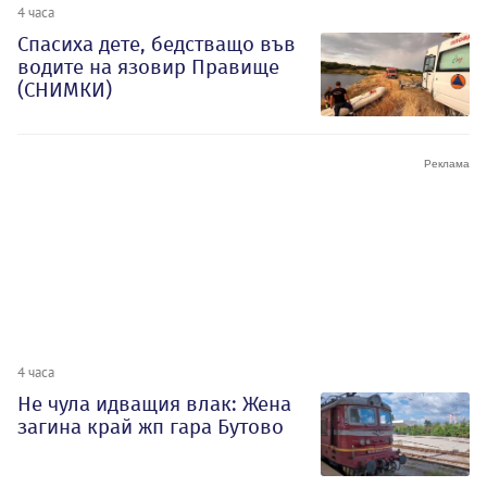
4 часа
Спасиха дете, бедстващо във
водите на язовир Правище
(СНИМКИ)
4 часа
Не чула идващия влак: Жена
загина край жп гара Бутово