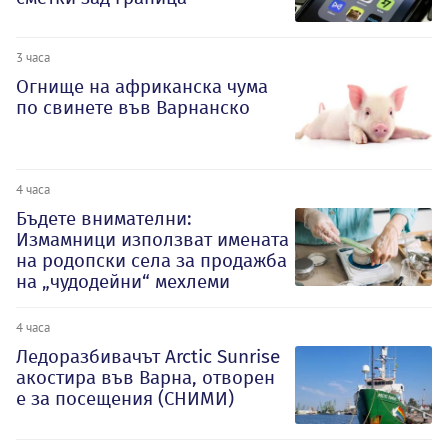
3 часа
Огнище на африканска чума
по свинете във Варнанско
4 часа
Бъдете внимателни:
Измамници използват имената
на родопски села за продажба
на „чудодейни“ мехлеми
4 часа
Ледоразбивачът Arctic Sunrise
акостира във Варна, отворен
е за посещения (СНИМИ)