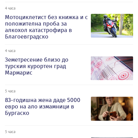
4 часа
Мотоциклетист без книжка и с
положителна проба за
алкохол катастрофира в
Благоевградско
4 часа
Земетресение близо до
турския курортен град
Мармарис
5 часа
83-годишна жена даде 5000
евро на ало измамници в
Бургаско
5 часа