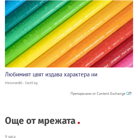
Любимият цвят издава характера ни
MelomanBG - Sled5.bg
Препоръчано от Content Exchange
Още от мрежата
9 часа