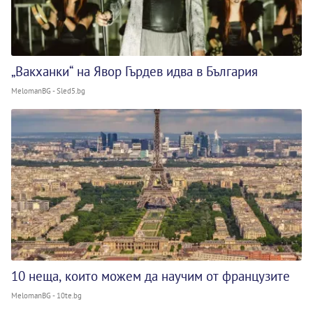
„Вакханки“ на Явор Гърдев идва в България
MelomanBG - Sled5.bg
10 неща, които можем да научим от французите
MelomanBG - 10te.bg