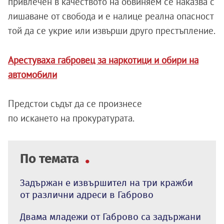
привлечен в качеството на обвиняем се наказва с
лишаване от свобода и е налице реална опасност
той да се укрие или извърши друго престъпление.
Арестуваха габровец за наркотици и обири на
автомобили
Предстои съдът да се
произнесе
по искането на прокуратурата.
По темата
Задържан е извършител на три кражби
от различни адреси в Габрово
Двама младежи от Габрово са задържани