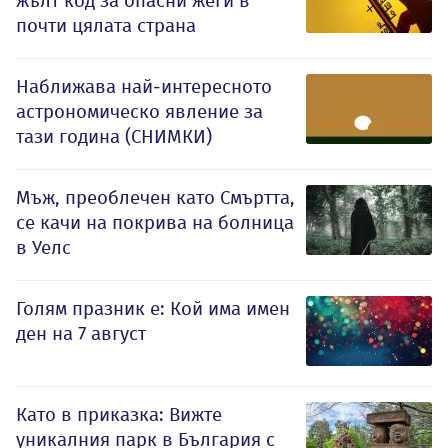
жълт код за опасни жеги в
почти цялата страна
Наближава най-интересното
астрономическо явление за
тази година (СНИМКИ)
Мъж, преоблечен като Смъртта,
се качи на покрива на болница
в Уелс
Голям празник е: Кой има имен
ден на 7 август
Като в приказка: Вижте
уникалния парк в България с