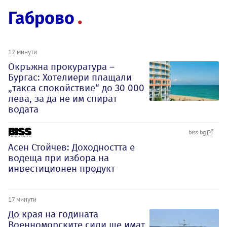
Габрово
12 минути
Окръжна прокуратура –
Бургас: Хотелиери плащали
„такса спокойствие“ до 30 000
лева, за да не им спират
водата
biss.bg
Асен Стойчев: Доходността е
водеща при изборa на
инвестиционен продукт
17 минути
До края на годината
Военноморските сили ще имат