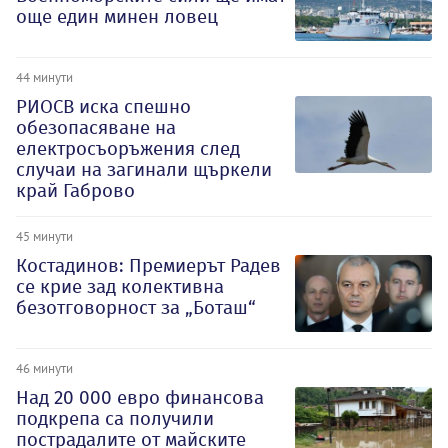
още един минен ловец
44 минути
РИОСВ иска спешно
обезопасяване на
електросъоръжения след
случаи на загинали щъркели
край Габрово
45 минути
Костадинов: Премиерът Радев
се крие зад колективна
безотговорност за „Боташ“
46 минути
Над 20 000 евро финансова
подкрепа са получили
пострадалите от майските