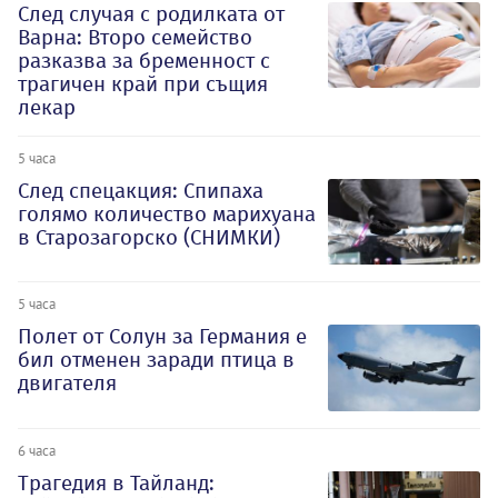
След случая с родилката от
Варна: Второ семейство
разказва за бременност с
трагичен край при същия
лекар
5 часа
След спецакция: Спипаха
голямо количество марихуана
в Старозагорско (СНИМКИ)
5 часа
Полет от Солун за Германия е
бил отменен заради птица в
двигателя
6 часа
Трагедия в Тайланд: