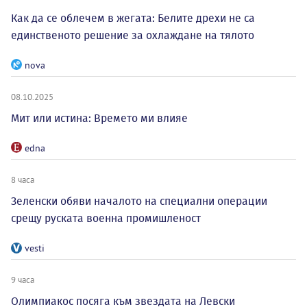
Как да се облечем в жегата: Белите дрехи не са
единственото решение за охлаждане на тялото
nova
08.10.2025
Мит или истина: Времето ми влияе
edna
8 часа
Зеленски обяви началото на специални операции
срещу руската военна промишленост
vesti
9 часа
Олимпиакос посяга към звездата на Левски