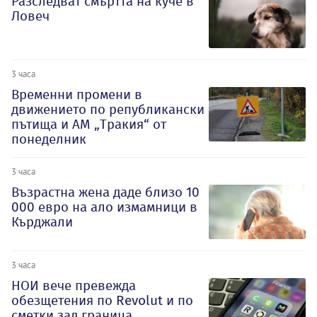
Разследват смъртта на куче в
Ловеч
3 часа
Временни промени в
движението по републикански
пътища и АМ „Тракия“ от
понеделник
3 часа
Възрастна жена даде близо 10
000 евро на ало измамници в
Кърджали
3 часа
НОИ вече превежда
обезщетения по Revolut и по
сметки зад граница