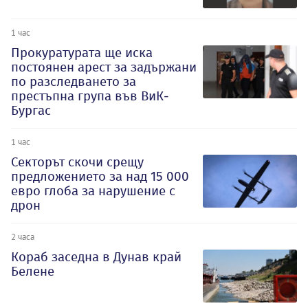
1 час
Прокуратурата ще иска
постоянен арест за задържани
по разследването за
престъпна група във ВиК-
Бургас
1 час
Секторът скочи срещу
предложението за над 15 000
евро глоба за нарушение с
дрон
2 часа
Кораб заседна в Дунав край
Белене