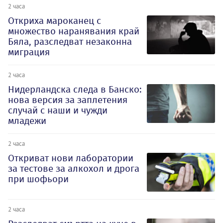
2 часа
Откриха мароканец с
множество наранявания край
Бяла, разследват незаконна
миграция
2 часа
Нидерландска следа в Банско:
нова версия за заплетения
случай с наши и чужди
младежи
2 часа
Откриват нови лаборатории
за тестове за алкохол и дрога
при шофьори
2 часа