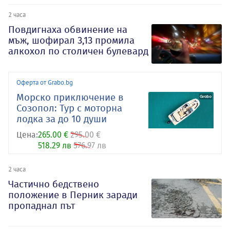
2 часа
Повдигнаха обвинение на
мъж, шофирал 3,13 промила
алкохол по столичен булевард
Оферта от Grabo.bg
Морско приключение в
Созопол: Тур с моторна
лодка за до 10 души
Цена:
265.00 €
295.00 €
518.29 лв
576.97 лв
2 часа
Частично бедствено
положение в Перник заради
пропаднал път