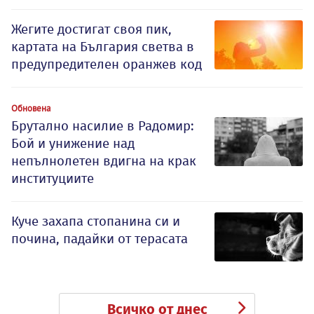
Жегите достигат своя пик,
картата на България светва в
предупредителен оранжев код
Обновена
Брутално насилие в Радомир:
Бой и унижение над
непълнолетен вдигна на крак
институциите
Куче захапа стопанина си и
почина, падайки от терасата
Всичко от днес