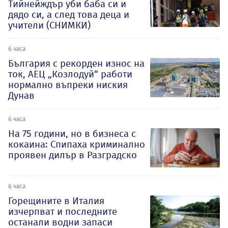
Тийнейждър уби баба си и
дядо си, а след това деца и
учители (СНИМКИ)
6 часа
България с рекорден износ на
ток, АЕЦ „Козлодуй“ работи
нормално въпреки ниския
Дунав
6 часа
На 75 години, но в бизнеса с
кокаина: Спипаха криминално
проявен дилър в Разградско
6 часа
Горещините в Италия
изчерпват и последните
останали водни запаси