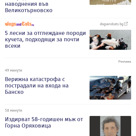
наводнения във
Великотърновско
dogsandcats.bg
5 лесни за отглеждане породи
кучета, подходящи за почти
всеки
49 минути
Верижна катастрофа с
пострадали на входа на
Банско
58 минути
Издирват 58-годишен мъж от
Горна Оряховица