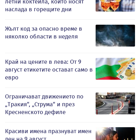
летни коктейла, които носят
наслада в горещите дни
Жълт код за опасно време в
няколко области в неделя
Край на цените в лева: От 9
август етикетите остават само в
евро
Ограничават движението по
„Тракия“, „Струма“ и през
Кресненското дефиле
Красиви имена празнуват имен
ден на 9 август