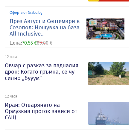
Оферта от Grabo.bg
През Август и Септември в
Созопол: Нощувка на база
All Inclusive..
Цена:
70.55 €
83.00 €
12 часа
Овчар с разказ за падналия
дрон: Когато гръмна, се чу
силно „бууум“
12 часа
Иран: Отварянето на
Ормузкия проток зависи от
САЩ