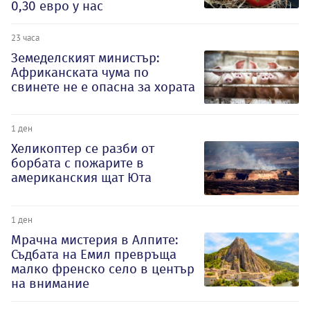
0,30 евро у нас
23 часа
Земеделският министър:
Африканската чума по
свинете не е опасна за хората
1 ден
Хеликоптер се разби от
борбата с пожарите в
американския щат Юта
1 ден
Мрачна мистерия в Алпите:
Съдбата на Емил превръща
малко френско село в център
на внимание