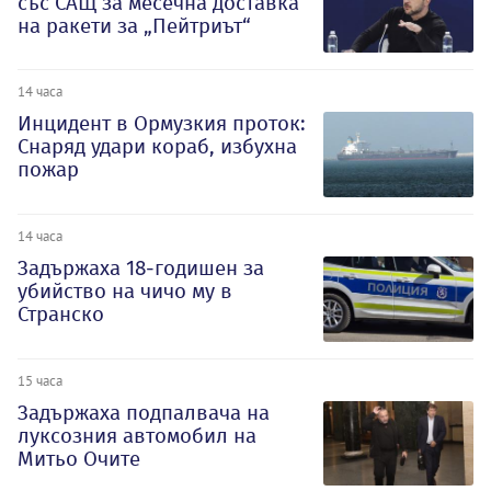
със САЩ за месечна доставка
на ракети за „Пейтриът“
14 часа
Инцидент в Ормузкия проток:
Снаряд удари кораб, избухна
пожар
14 часа
Задържаха 18-годишен за
убийство на чичо му в
Странско
15 часа
Задържаха подпалвача на
луксозния автомобил на
Митьо Очите