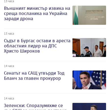
13 часа
Външният министър извика на
среща посланика на Украйна
заради дрона
13 часа
Съдът в Бургас остави в ареста
областния лидер на ДПС
Христо Широков
14 часа
Сенатът на САЩ утвърди Тод
Бланч за главен прокурор
14 часа
Зеленски: Споразумяхме се