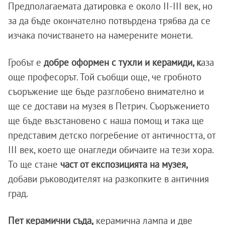
Предполагаемата датировка е около II-III век, но
за да бъде окончателно потвърдена трябва да се
изчака почистването на намерените монети.
Гробът е
добре оформен с тухли и керамиди, к
аза
още професорът. Той съобщи още, че гробното
съоръжение ще бъде разглобено внимателно и
ще се достави на музея в Петрич. Съоръжението
ще бъде възстановено с наша помощ и така ще
представим детско погребение от античността, от
III век, което ще онагледи обичаите на тези хора.
То ще стане
част от експозицията на музея,
добави ръководителят на разкопките в античния
град.
Пет керамични съда,
керамична лампа и две