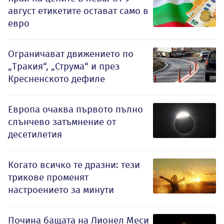
август етикетите остават само в
евро
Ограничават движението по
„Тракия“, „Струма“ и през
Кресненското дефиле
Европа очаква първото пълно
слънчево затъмнение от
десетилетия
Когато всичко те дразни: тези
трикове променят
настроението за минути
Почина бащата на Лионел Меси