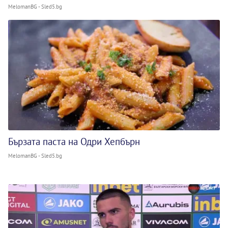
MelomanBG - Sled5.bg
Бързата паста на Одри Хепбърн
MelomanBG - Sled5.bg