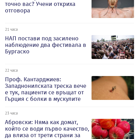
точно вас? Учени откриха
отговора
21 часа
НАП постави под засилено
наблюдение два фестивала в
Бургаско
22 часа
Проф. Кантарджиев:
Западнонилската треска вече
е тук, пациенти се връщат от
Гърция с болки в мускулите
23 часа
Абровски: Няма как домат,
който се води първо качество,
да влиза от трети страни за