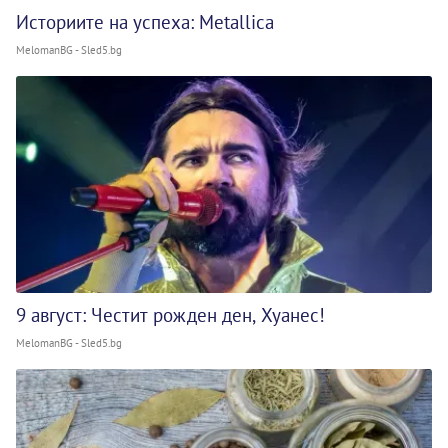
Историите на успеха: Metallica
MelomanBG - Sled5.bg
9 август: Честит рожден ден, Хуанес!
MelomanBG - Sled5.bg