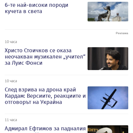
6-те най-високи породи
кучета в света
10 часа
Христо Стоичков се оказа
неочакван музикален „учител“
за Луис Фонси
10 часа
След взрива на дрона край
Кардам: Версиите, реакциите и
отговорът на Украйна
11 часа
Адмирал Ефтимов за падналия