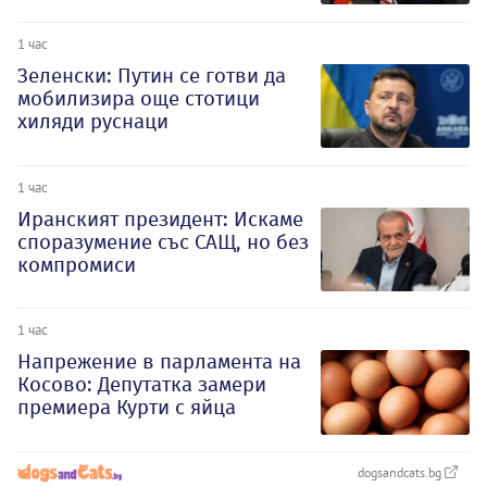
1 час
Зеленски: Путин се готви да
мобилизира още стотици
хиляди руснаци
1 час
Иранският президент: Искаме
споразумение със САЩ, но без
компромиси
1 час
Напрежение в парламента на
Косово: Депутатка замери
премиера Курти с яйца
dogsandcats.bg