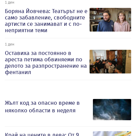
1 ден
Боряна Йовчева: Театърът не е
само забавление, свободните
артисти се занимават и с по-
неприятни теми
1 ден
Оставиха за постоянно в
ареста петима обвиняеми по
делото за разпространение на
фентанил
Жълт код за опасно време в
няколко области в неделя
Край на цените в лева: От 9