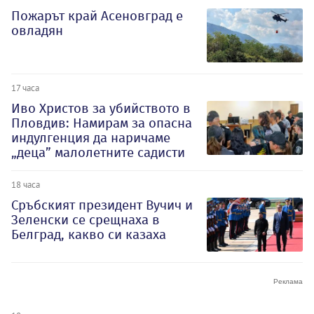
Пожарът край Асеновград е
овладян
17 часа
Иво Христов за убийството в
Пловдив: Намирам за опасна
индулгенция да наричаме
„деца” малолетните садисти
18 часа
Сръбският президент Вучич и
Зеленски се срещнаха в
Белград, какво си казаха