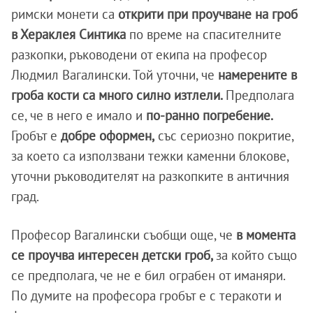
римски монети са
открити при проучване на гроб
в Хераклея Синтика
по време на спасителните
разкопки, ръководени от екипа на професор
Людмил Вагалински. Той уточни, че
намерените в
гроба кости са много силно изтлели.
Предполага
се, че в него е имало и
по-ранно погребение.
Гробът е
добре оформен,
със сериозно покритие,
за което са използвани тежки каменни блокове,
уточни ръководителят на разкопките в античния
град.
Професор Вагалински съобщи още, че
в момента
се проучва интересен детски гроб,
за който също
се предполага, че не е бил ограбен от иманяри.
По думите на професора гробът е с теракоти и