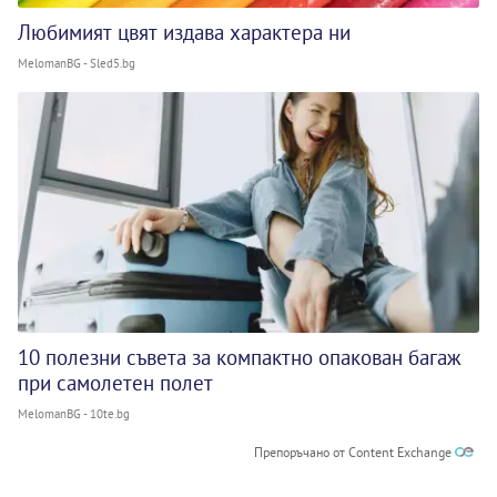
Любимият цвят издава характера ни
MelomanBG - Sled5.bg
10 полезни съвета за компактно опакован багаж
при самолетен полет
MelomanBG - 10te.bg
Препоръчано от Content Exchange