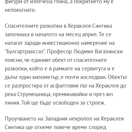
фигури от изпечена глина, а покритието му е
непокътнато.
Спасителните разкопки в Хераклея Синтика
започнаха в началото на месец април. Те се
налагат заради инвестиционно намерение на
"Булгартрансгаз". Професор Людмил Вагалински
поясни, че единият обект от спасителните
разкопки, който е в рамките на сервитута и е
дълъг един километър, е почти изследван. Обектът
се разпростира от асфалтовия път на Хераклея до
река Струмешница, преминавайки и през жп
линия. Той ще бъде освободен за строеж.
Проучването на Западния некропол на Хераклея
Синтика ще отнеме повече време според