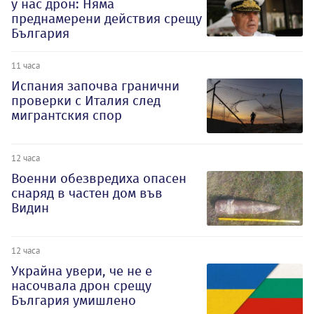
у нас дрон: Няма
преднамерени действия срещу
България
11 часа
Испания започва гранични
проверки с Италия след
мигрантския спор
12 часа
Военни обезвредиха опасен
снаряд в частен дом във
Видин
12 часа
Украйна увери, че не е
насочвала дрон срещу
България умишлено