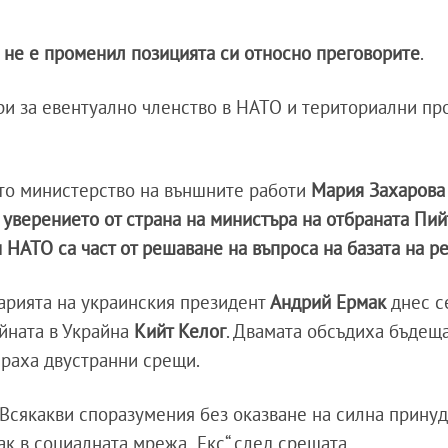
 не е променил позицията си относно преговорите
.
ри за евентуално членство в НАТО и териториални пр
ото министерство на външните работи
Мария Захарова
и
уверението от страна на министъра на отбраната Пийт
 НАТО са част от решаване на въпроса на базата на р
арията на украинския президент
Андрий Ермак
днес с
йната в Украйна
Кийт Келог
. Двамата обсъдиха бъдещ
ираха двустранни срещи.
. Всякакви споразумения без оказване на силна принуд
ак в социалната мрежа „Екс“ след срещата.