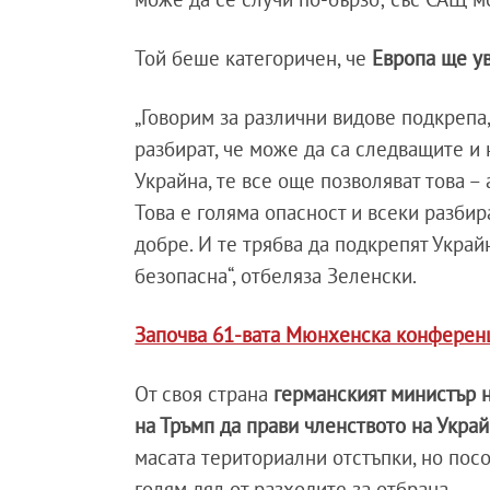
Той беше категоричен, че
Европа ще ув
„Говорим за различни видове подкрепа,
разбират, че може да са следващите и 
Украйна, те все още позволяват това – 
Това е голяма опасност и всеки разбир
добре. И те трябва да подкрепят Украй
безопасна“, отбеляза Зеленски.
Започва 61-вата Мюнхенска конференц
От своя страна
германският министър н
на Тръмп да прави членството на Укра
масата териториални отстъпки, но посо
голям дял от разходите за отбрана.