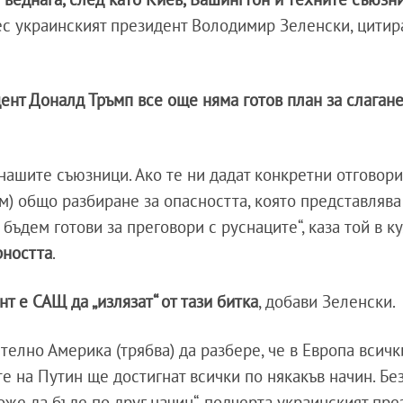
нес украинският президент Володимир Зеленски, цитир
ент Доналд Тръмп все още няма готов план за слагане
нашите съюзници. Ако те ни дадат конкретни отговори
м) общо разбиране за опасността, която представлява
бъдем готови за преговори с руснаците“, каза той в к
рността
.
 е САЩ да „излязат“ от тази битка
, добави Зеленски.
ително Америка (трябва) да разбере, че в Европа всичк
те на Путин ще достигнат всички по някакъв начин. Бе
же да бъде по друг начин“, подчерта украинският пре