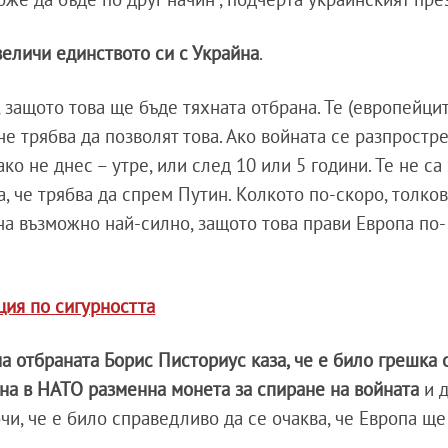
еличи единството си с Украйна
.
 защото това ще бъде тяхната отбрана. Те (европейци
не трябва да позволят това. Ако войната се разпростр
ако не днес – утре, или след 10 или 5 години. Те не са
а, че трябва да спрем Путин. Колкото по-скоро, толков
на възможно най-силно, защото това прави Европа по-
ия по сигурността
а отбраната Борис Писториус каза, че е било грешка 
йна в НАТО разменна монета за спиране на войната
и д
чи, че е било справедливо да се очаква, че Европа щ