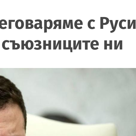
говаряме с Русия
 съюзниците ни