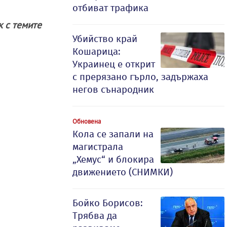
отбиват трафика
ак с темите
Убийство край
Кошарица:
Украинец е открит
с прерязано гърло, задържаха
негов сънародник
Обновена
Кола се запали на
магистрала
„Хемус“ и блокира
движението (СНИМКИ)
Бойко Борисов:
Трябва да