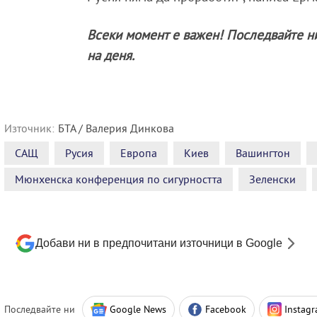
Всеки момент е важен! Последвайте н
на деня.
Източник:
БТА / Валерия Динкова
САЩ
Русия
Европа
Киев
Вашингтон
Мюнхенска конференция по сигурността
Зеленски
Добави ни в предпочитани източници в Google
Последвайте ни
Google News
Facebook
Instag