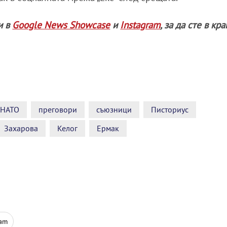
и в
Google News Showcase
и
Instagram
, за да сте в кр
НАТО
преговори
съюзници
Писториус
Захарова
Келог
Ермак
ram