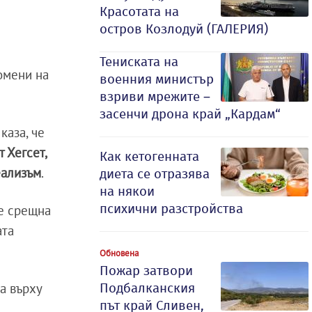
Красотата на
остров Козлодуй (ГАЛЕРИЯ)
Тениската на
омени на
военния министър
взриви мрежите –
засенчи дрона край „Кардам“
каза, че
 Хегсет,
Как кетогенната
еализъм
.
диета се отразява
на някои
психични разстройства
е срещна
ата
Обновена
Пожар затвори
а върху
Подбалканския
път край Сливен,