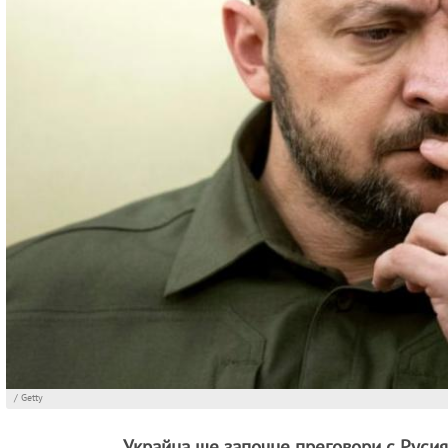
/ Getty
Украйна ще започне преговори с Русия