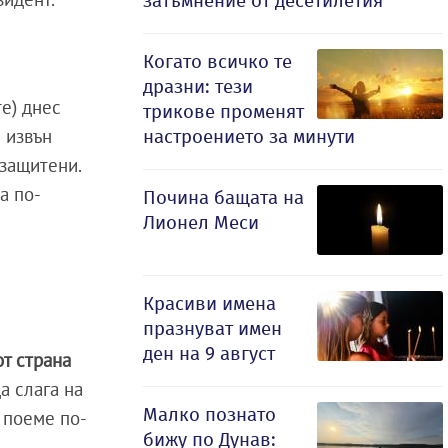
затъмнение от десетилетия
Когато всичко те
дразни: тези
те) днес
трикове променят
е извън
настроението за минути
 защитени.
а по-
Почина бащата на
Лионел Меси
Красиви имена
празнуват имен
ден на 9 август
от страна
а слага на
Малко познато
е поеме по-
бижу по Дунав: