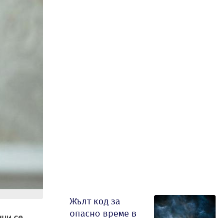
Жълт код за
опасно време в
ици се