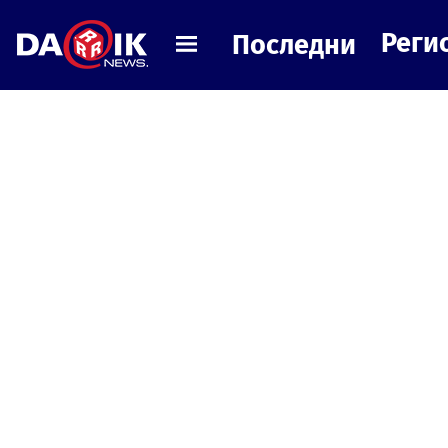
Реги
Последни