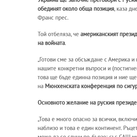
обединят около обща позиция
, каза д
Франс прес.
Той отбеляза, че
американският презид
на войната
.
„Готови сме за обсъждане с Америка и 
нашите конкретни въпроси и (постигне
това ще бъде единна позиция и ние ще 
на
Мюнхенската конференция по сигу
Основното желание на руския президент
„Това е много опасно за всички, включ
наблизо и това е един континент. Ръце
може да се случи по-бързо; със САЩ мо