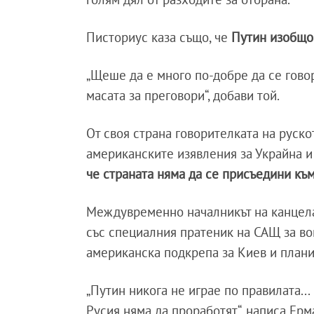
Писториус каза също, че
Путин изобщо
„Щеше да е много по-добре да се гово
масата за преговори“, добави той.
От своя страна говорителката на руск
американските изявления за Украйна 
че страната няма да се присъедини към
Междувременно началникът на канцел
със специалния пратеник на САЩ за во
американска подкрепа за Киев и план
„Путин никога не играе по правилата..
Русия няма да проработят“, написа Ерм