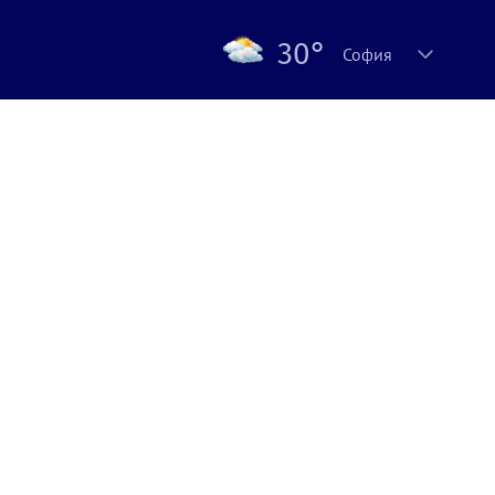
30°
София