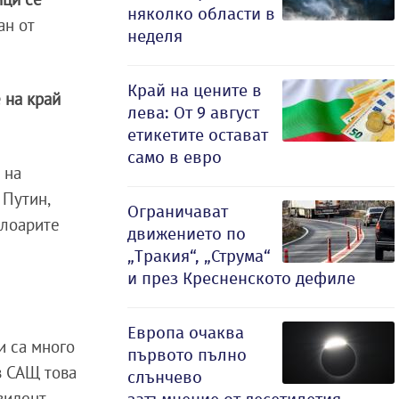
няколко области в
ан от
неделя
Край на цените в
 на край
лева: От 9 август
етикетите остават
само в евро
 на
 Путин,
Ограничават
улоарите
движението по
„Тракия“, „Струма“
и през Кресненското дефиле
Европа очаква
и са много
първото пълно
з САЩ това
слънчево
зидент.