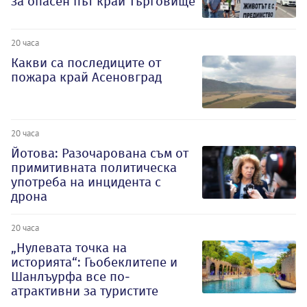
за опасен път край Търговище
20 часа
Какви са последиците от
пожара край Асеновград
20 часа
Йотова: Разочарована съм от
примитивната политическа
употреба на инцидента с
дрона
20 часа
„Нулевата точка на
историята“: Гьобеклитепе и
Шанлъурфа все по-
атрактивни за туристите