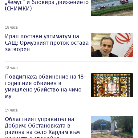
„Хемус“ и блокира движението
(СНИМКИ)
18 часа
Иран постави ултиматум на
САЩ: Ормузкият проток остава
затворен
18 часа
Повдигнаха обвинение на 18-
годишния обвинен в
умишлено убийство на чичо
му
19 часа
Oбластният управител на
Добрич: Обстановката в
района на село Кардам към