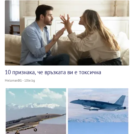
10 признака, че връзката ви е токсична
MelomanBG - 10te.bg