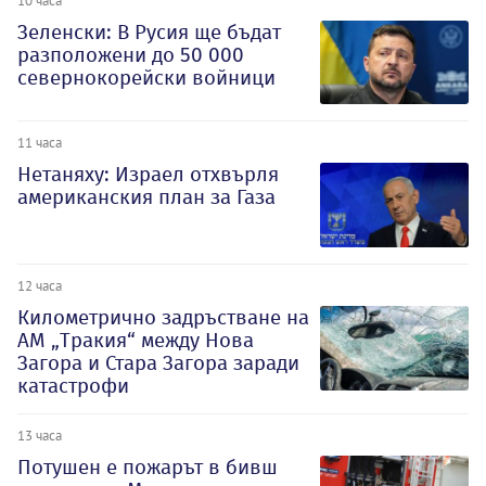
Зеленски: В Русия ще бъдат
разположени до 50 000
севернокорейски войници
11 часа
Нетаняху: Израел отхвърля
американския план за Газа
12 часа
Километрично задръстване на
АМ „Тракия“ между Нова
Загора и Стара Загора заради
катастрофи
13 часа
Потушен е пожарът в бивш