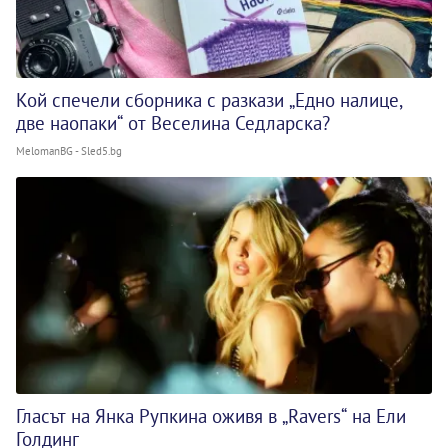
Кой спечели сборника с разкази „Едно налице,
две наопаки“ от Веселина Седларска?
MelomanBG - Sled5.bg
Гласът на Янка Рупкина оживя в „Ravers“ на Ели
Голдинг