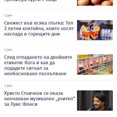
1 ден
Свежест във всяка глътка: Топ
3 летни коктейла, които носят
наслада в горещите дни
1 ден
След отпадането на двойните
етикети: Кога и как да
подадете сигнал за
необосновано поскъпване
1 ден
Христо Стоичков се оказа
неочакван музикален „учител“
за Луис Фонси