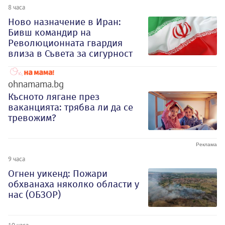
8 часа
Ново назначение в Иран:
Бивш командир на
Революционната гвардия
влиза в Съвета за сигурност
ohnamama.bg
Късното лягане през
ваканцията: трябва ли да се
тревожим?
9 часа
Огнен уикенд: Пожари
обхванаха няколко области у
нас (ОБЗОР)
10 часа