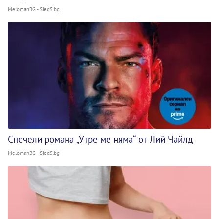
MelomanBG - Sled5.bg
Спечели романа „Утре ме няма“ от Лий Чайлд
MelomanBG - Sled5.bg