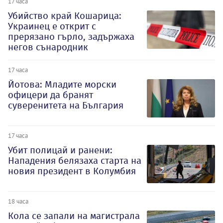
17 часа
Убийство край Кошарица:
Украинец е открит с
прерязано гърло, задържаха
негов сънародник
17 часа
Йотова: Младите морски
офицери да бранят
суверенитета на България
17 часа
Убит полицай и ранени:
Нападения белязаха старта на
новия президент в Колумбия
18 часа
Кола се запали на магистрала