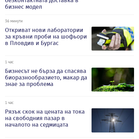
безконтактната доставка в
бизнес модел
36 минути
Откриват нови лаборатории
за кръвни проби на шофьори
в Пловдив и Бургас
1 час
Бизнесът не бърза да спасява
биоразнообразието, макар да
знае за проблема
1 час
Рязък скок на цената на тока
на свободния пазар в
началото на седмицата