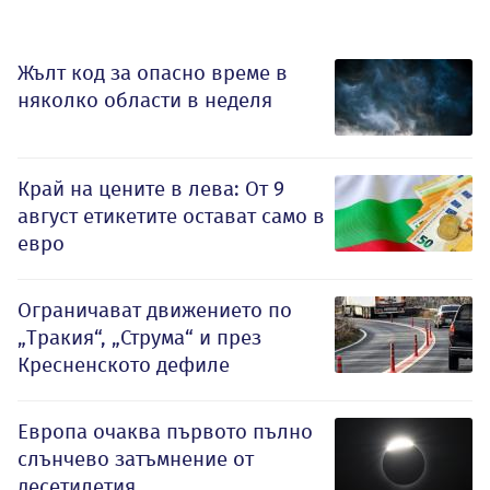
Жълт код за опасно време в
няколко области в неделя
Край на цените в лева: От 9
август етикетите остават само в
евро
Ограничават движението по
„Тракия“, „Струма“ и през
Кресненското дефиле
Европа очаква първото пълно
слънчево затъмнение от
десетилетия