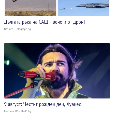
Дългата ръка на САЩ - вече и от дрон!
NetInfo - Telegraph.bg
9 август: Честит рожден ден, Хуанес!
MelomanBG - Sled5.bg