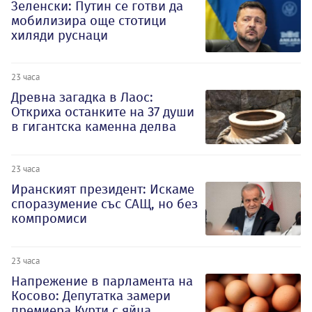
Зеленски: Путин се готви да
мобилизира още стотици
хиляди руснаци
23 часа
Древна загадка в Лаос:
Откриха останките на 37 души
в гигантска каменна делва
23 часа
Иранският президент: Искаме
споразумение със САЩ, но без
компромиси
23 часа
Напрежение в парламента на
Косово: Депутатка замери
премиера Курти с яйца