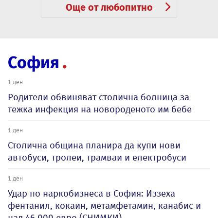
Още от любопитно
София
1 ден
Родители обвиняват столична болница за
тежка инфекция на новороденото им бебе
1 ден
Столична община планира да купи нови
автобуси, тролеи, трамваи и електробуси
1 ден
Удар по наркобизнеса в София: Иззеха
фентанил, кокаин, метамфетамин, канабис и
над 46 000 евро (СНИМКИ)