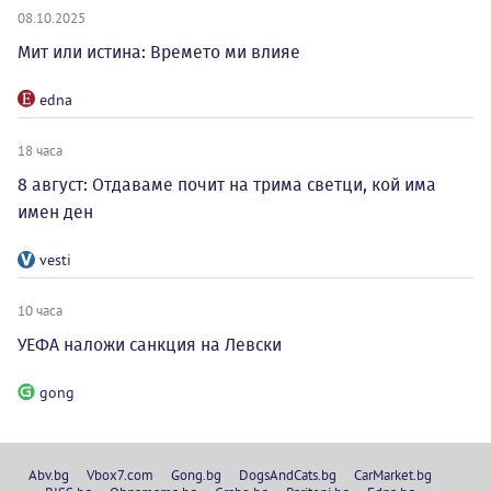
08.10.2025
Мит или истина: Времето ми влияе
edna
18 часа
8 август: Отдаваме почит на трима светци, кой има
имен ден
vesti
10 часа
УЕФА наложи санкция на Левски
gong
Abv.bg
Vbox7.com
Gong.bg
DogsAndCats.bg
CarMarket.bg