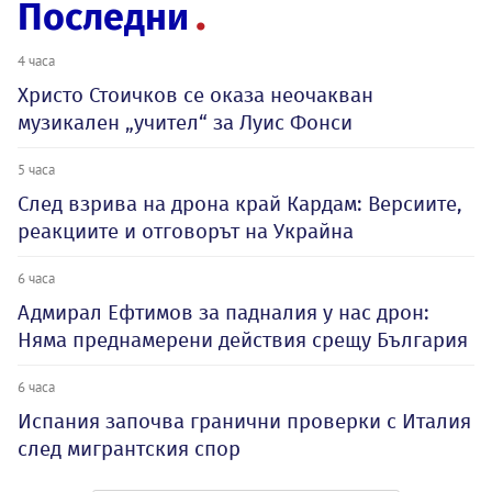
Последни
4 часа
Христо Стоичков се оказа неочакван
музикален „учител“ за Луис Фонси
5 часа
След взрива на дрона край Кардам: Версиите,
реакциите и отговорът на Украйна
6 часа
Адмирал Ефтимов за падналия у нас дрон:
Няма преднамерени действия срещу България
6 часа
Испания започва гранични проверки с Италия
след мигрантския спор