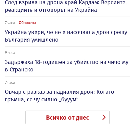
След взрива на дрона край Кардам: Версиите,
реакциите и отговорът на Украйна
7 часа
Обновена
Украйна увери, че не е насочвала дрон срещу
България умишлено
9 часа
Задържаха 18-годишен за убийство на чичо му
в Странско
7 часа
Овчар с разказ за падналия дрон: Когато
гръмна, се чу силно „бууум“
Всичко от днес