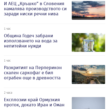
И АЕЦ „Кръшко“ в Словения
намалява производството си
заради ниски речни нива
1 час
Община Годеч забрани
използването на вода за
непитейни нужди
1 час
Разкритият на Перперикон
скален саркофаг е бил
ограбен още в древността
2 часа
Експлозии край Ормузкия
проток, докато Иран и Оман