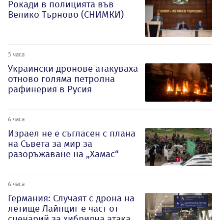
Рокади в полицията във
Велико Търново (СНИМКИ)
5 часа
Украински дронове атакуваха
отново голяма петролна
рафинерия в Русия
6 часа
Израел не е съгласен с плана
на Съвета за мир за
разоръжаване на „Хамас“
6 часа
Германия: Случаят с дрона на
летище Лайпциг е част от
сценарий за хибридна атака