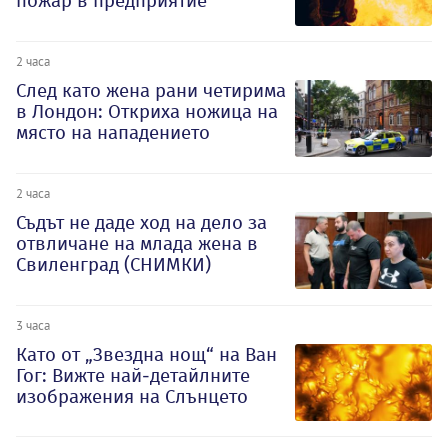
пожар в предприятие
2 часа
След като жена рани четирима
в Лондон: Откриха ножица на
място на нападението
2 часа
Съдът не даде ход на дело за
отвличане на млада жена в
Свиленград (СНИМКИ)
3 часа
Като от „Звездна нощ“ на Ван
Гог: Вижте най-детайлните
изображения на Слънцето