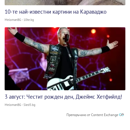
10-те най-известни картини на Караваджо
MelomanBG - 10te.bg
3 август: Честит рожден ден, Джеймс Хетфийлд!
MelomanBG - Sled5.bg
Препоръчано от Content Exchange