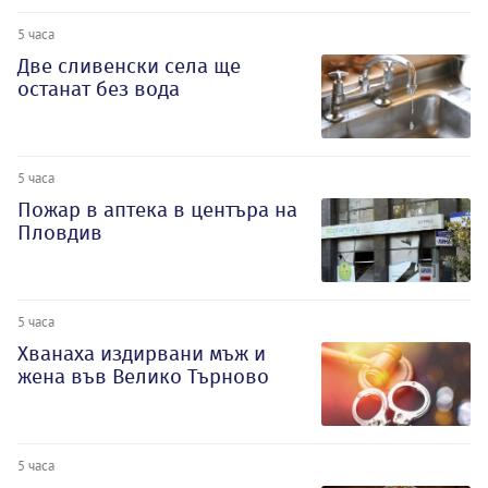
5 часа
Две сливенски села ще
останат без вода
5 часа
Пожар в аптека в центъра на
Пловдив
5 часа
Хванаха издирвани мъж и
жена във Велико Търново
5 часа