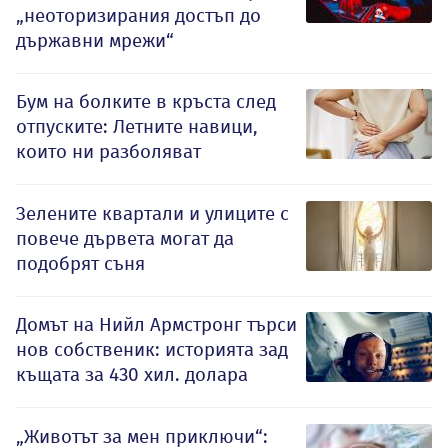
„неоторизирания достъп до
държавни мрежи“
Бум на болките в кръста след
отпуските: Летните навици,
които ни разболяват
Зелените квартали и улиците с
повече дървета могат да
подобрят съня
Домът на Нийл Армстронг търси
нов собственик: историята зад
къщата за 430 хил. долара
„Животът за мен приключи“: