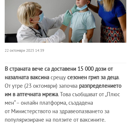
22 октомври 2025 14:39
В страната вече са доставени 15 000 дози от
назалната ваксина
срещу
сезонен грип за деца
.
От утре (23 октомври) започва
разпределението
им в аптечната мрежа
. Това съобщават от „Плюс
мен“ – онлайн платформа, създадена
от Министерството на здравеопазването за
популяризиране на ползите от ваксините.