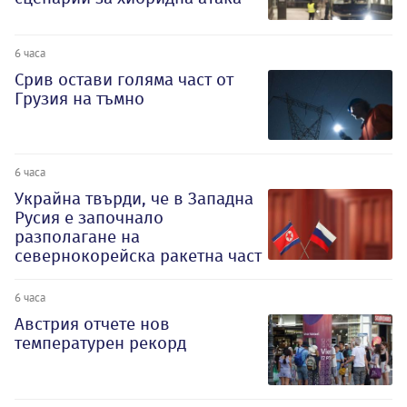
6 часа
Срив остави голяма част от
Грузия на тъмно
6 часа
Украйна твърди, че в Западна
Русия е започнало
разполагане на
севернокорейска ракетна част
6 часа
Австрия отчете нов
температурен рекорд