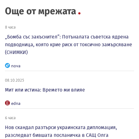
Още от мрежата
8 часа
„Бомба със закъснител“: Потъналата съветска ядрена
подводница, която крие риск от токсично замърсяване
(СНИМКИ)
nova
08.10.2025
Мит или истина: Времето ми влияе
edna
6 часа
Нов скандал разтърси украинската дипломация,
разследват бившата посланичка в САЩ Олга