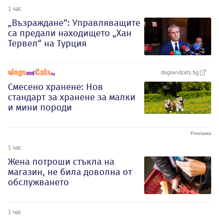
1 час
„Възраждане“: Управляващите
са предали находището „Хан
Тервел“ на Турция
dogsandcats.bg
Смесено хранене: Нов
стандарт за хранене за малки
и мини породи
1 час
Жена потроши стъкла на
магазин, не била доволна от
обслужването
1 час