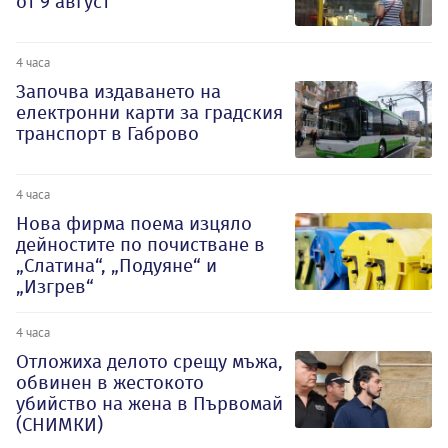
от 9 август
4 часа
Започва издаването на
електронни карти за градския
транспорт в Габрово
4 часа
Нова фирма поема изцяло
дейностите по почистване в
„Слатина“, „Подуяне“ и
„Изгрев“
4 часа
Отложиха делото срещу мъжа,
обвинен в жестокото
убийство на жена в Първомай
(СНИМКИ)