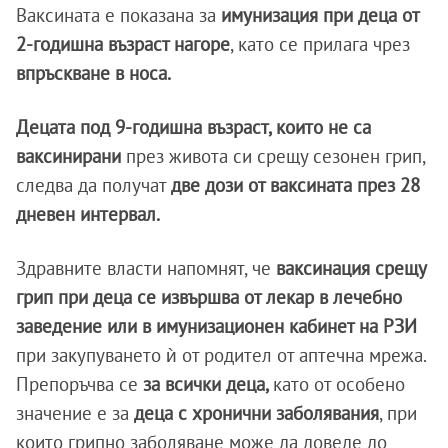
Ваксината е показана за
имунизация при деца от
2-годишна възраст нагоре
, като се прилага чрез
впръскване в носа.
Децата под 9-годишна възраст, които не са
ваксинирани
през живота си срещу сезонен грип,
следва да получат
две дози от ваксината през 28
дневен интервал.
Здравните власти напомнят, че
ваксинация срещу
грип при деца се извършва от лекар в лечебно
заведение или в имунизационен кабинет на РЗИ
при закупуването ѝ от родител от аптечна мрежа.
Препоръчва се
за всички деца,
като от особено
значение е за
деца с хронични заболявания
, при
които грипно заболяване може да доведе до