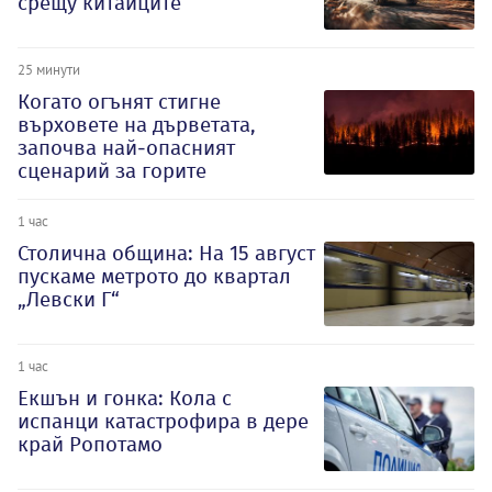
срещу китайците
25 минути
Когато огънят стигне
върховете на дърветата,
започва най-опасният
сценарий за горите
1 час
Столична община: На 15 август
пускаме метрото до квартал
„Левски Г“
1 час
Екшън и гонка: Кола с
испанци катастрофира в дере
край Ропотамо