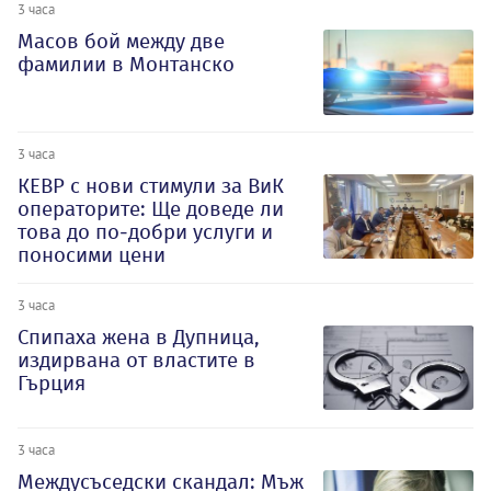
3 часа
Масов бой между две
фамилии в Монтанско
3 часа
КЕВР с нови стимули за ВиК
операторите: Ще доведе ли
това до по-добри услуги и
поносими цени
3 часа
Спипаха жена в Дупница,
издирвана от властите в
Гърция
3 часа
Междусъседски скандал: Мъж