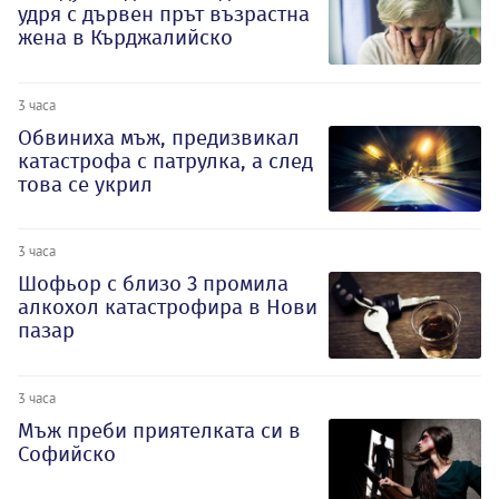
удря с дървен прът възрастна
жена в Кърджалийско
3 часа
Обвиниха мъж, предизвикал
катастрофа с патрулка, а след
това се укрил
3 часа
Шофьор с близо 3 промила
алкохол катастрофира в Нови
пазар
3 часа
Мъж преби приятелката си в
Софийско