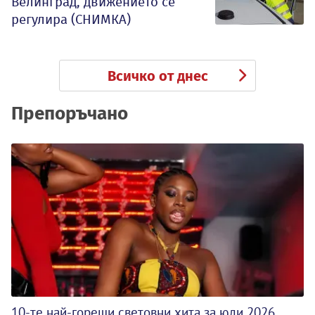
Велинград, движението се
регулира (СНИМКА)
Всичко от днес
Препоръчано
10-те най-горещи световни хита за юли 2026