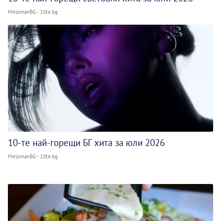
MelomanBG - 10te.bg
10-те най-горещи БГ хита за юли 2026
MelomanBG - 10te.bg