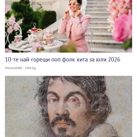
10-те най-горещи поп фолк хита за юли 2026
MelomanBG - 10te.bg