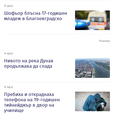
4 часа
Шофьор блъсна 17-годишен
младеж в Благоевградско
4 часа
Нивото на река Дунав
продължава да спада
4 часа
Пребиха и откраднаха
телефона на 19-годишен
тийнейджър в двор на
училище