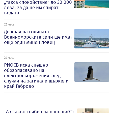
„такса спокойствие“ до 30 000
лева, за да не им спират
водата
21 часа
До края на годината
Военноморските сили ще имат
още един минен ловец
21 часа
РИОСВ иска спешно
обезопасяване на
електросъоръжения след
случаи на загинали щъркели
край Габрово
„Аз какво трябва да направя?“: