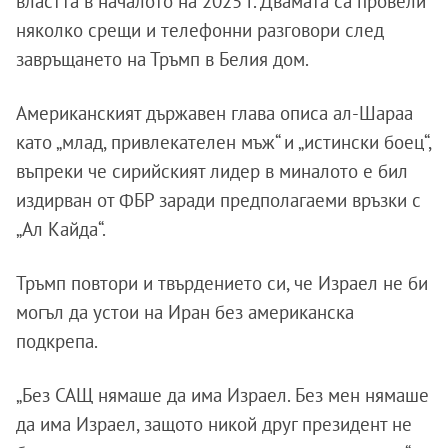
властта в началото на 2025 г. Двамата са провели
няколко срещи и телефонни разговори след
завръщането на Тръмп в Белия дом.
Американският държавен глава описа ал-Шараа
като „млад, привлекателен мъж“ и „истински боец“,
въпреки че сирийският лидер в миналото е бил
издирван от ФБР заради предполагаеми връзки с
„Ал Кайда“.
Тръмп повтори и твърдението си, че Израел не би
могъл да устои на Иран без американска
подкрепа.
„Без САЩ нямаше да има Израел. Без мен нямаше
да има Израел, защото никой друг президент не