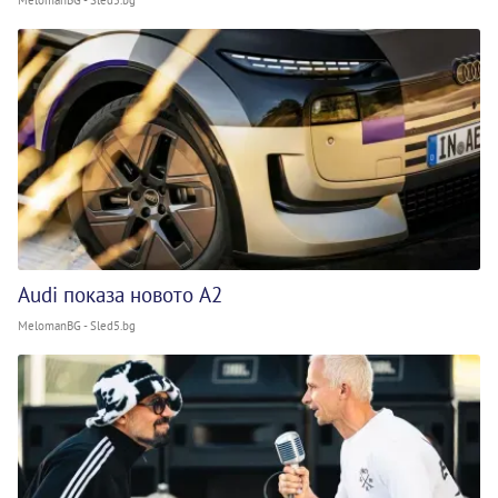
Audi показа новото A2
MelomanBG - Sled5.bg