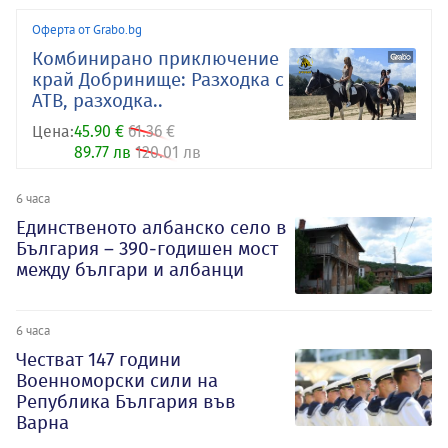
Оферта от Grabo.bg
Комбинирано приключение
край Добринище: Разходка с
АТВ, разходка..
Цена:
45.90 €
61.36 €
89.77 лв
120.01 лв
6 часа
Единственото албанско село в
България – 390-годишен мост
между българи и албанци
6 часа
Честват 147 години
Военноморски сили на
Република България във
Варна