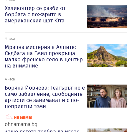
Хеликоптер се разби от
борбата с пожарите в
американския щат Юта
4 часа
Мрачна мистерия в Алпите:
Съдбата на Емил превръща
малко френско село в център
на внимание
4 часа
Боряна Йовчева: Театърът не е
само забавление, свободните
артисти се занимават и с по-
неприятни теми
ohnamama.bg
Защо детето трябва да играе