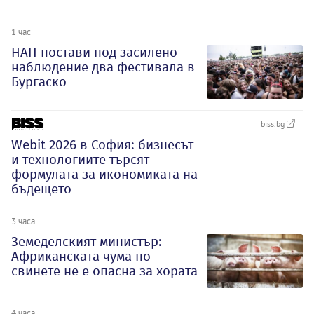
1 час
НАП постави под засилено
наблюдение два фестивала в
Бургаско
biss.bg
Webit 2026 в София: бизнесът
и технологиите търсят
формулата за икономиката на
бъдещето
3 часа
Земеделският министър:
Африканската чума по
свинете не е опасна за хората
4 часа