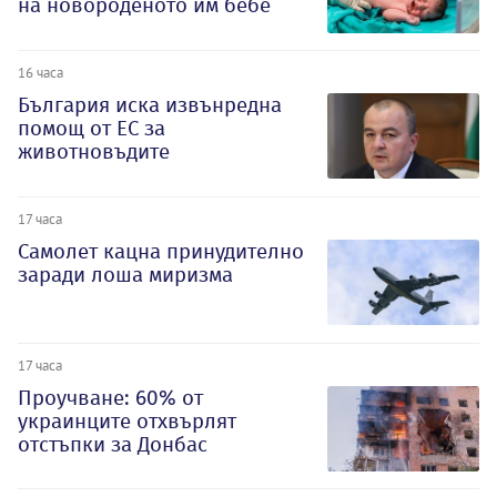
на новороденото им бебе
16 часа
България иска извънредна
помощ от ЕС за
животновъдите
17 часа
Самолет кацна принудително
заради лоша миризма
17 часа
Проучване: 60% от
украинците отхвърлят
отстъпки за Донбас