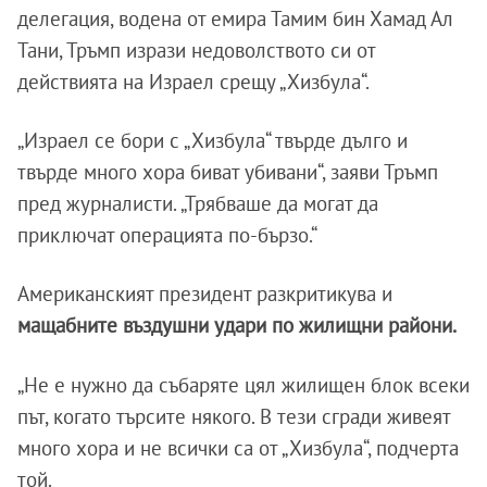
делегация, водена от емира Тамим бин Хамад Ал
Тани, Тръмп изрази недоволството си от
действията на Израел срещу „Хизбула“.
„Израел се бори с „Хизбула“ твърде дълго и
твърде много хора биват убивани“, заяви Тръмп
пред журналисти. „Трябваше да могат да
приключат операцията по-бързо.“
Американският президент разкритикува и
мащабните въздушни удари по жилищни райони.
„Не е нужно да събаряте цял жилищен блок всеки
път, когато търсите някого. В тези сгради живеят
много хора и не всички са от „Хизбула“, подчерта
той.