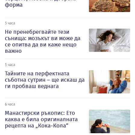
форма
5 часа
Не пренебрегвайте тези
сънища: мозъкът ви може да
се опитва да ви каже нещо
важно
5 часа
Тайните на перфектната
съботна сутрин – ще искаш да
ги пробваш веднага
6 часа
Манастирски ръкопис: Ето
каква е била оригиналната
рецепта на „Кока-Кола“