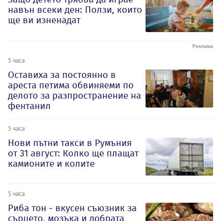
навън всеки ден: Ползи, които
ще ви изненадат
5 часа
Оставиха за постоянно в
ареста петима обвиняеми по
делото за разпространение на
фентанил
5 часа
Нови пътни такси в Румъния
от 31 август: Колко ще плащат
камионите и колите
5 часа
Риба тон - вкусен съюзник за
сърцето, мозъка и добрата