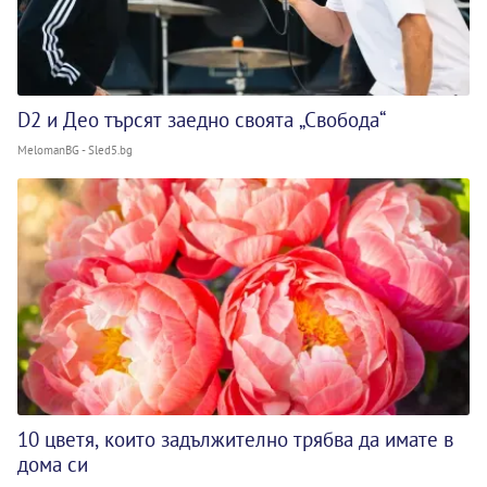
D2 и Део търсят заедно своята „Свобода“
MelomanBG - Sled5.bg
10 цветя, които задължително трябва да имате в
дома си