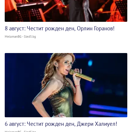
8 август: Честит рожден ден, Орлин Горанов!
MelomanBG - Sled5.bg
6 август: Честит рожден ден, Джери Халиуел!
MelomanBG - Sled5.bg