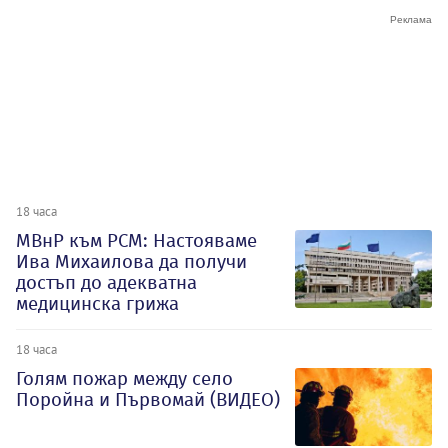
18 часа
МВнР към РСМ: Настояваме
Ива Михаилова да получи
достъп до адекватна
медицинска грижа
18 часа
Голям пожар между село
Поройна и Първомай (ВИДЕО)