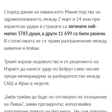
Според данни на ливанското Министерство на
здравеопазването, между 2 март и 14 юни при
израелски удари в страната са
загинали най-
малко 3783 души, а други 11 699 са били ранени.
В статистиката не се прави разграничение между
цивилни и бойци.
Тръмп изрази недоволство и от решението на
Израел да нанесе удар по Бейрут само часове
преди меморандума за разбирателство между
САЩ и Иран в неделя.
„Биби трябва да бъде по-отговорен по отношение
на Ливан“, заяви президентът, използвайки
популярния прякор на Нетаняху. „Не съм доволен