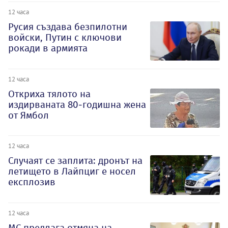
12 часа
Русия създава безпилотни
войски, Путин с ключови
рокади в армията
12 часа
Откриха тялото на
издирваната 80-годишна жена
от Ямбол
12 часа
Случаят се заплита: дронът на
летището в Лайпциг е носел
експлозив
12 часа
МС предлага отмяна на