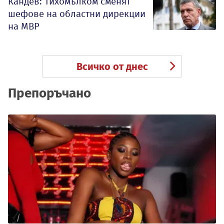
Кандев: Тихомълком сменят
шефове на областни дирекции
на МВР
Всичко от днес
Препоръчано