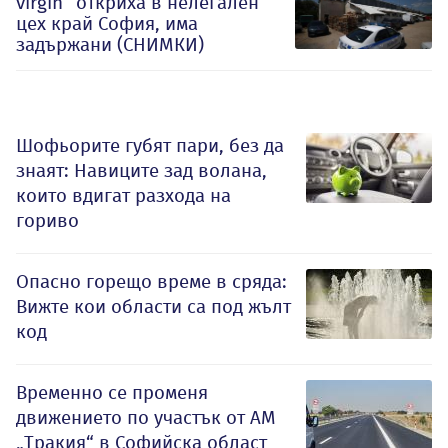
virgin“ откриха в нелегален
цех край София, има
задържани (СНИМКИ)
Шофьорите губят пари, без да
знаят: Навиците зад волана,
които вдигат разхода на
гориво
Опасно горещо време в сряда:
Вижте кои области са под жълт
код
Временно се променя
движението по участък от АМ
„Тракия“ в Софийска област