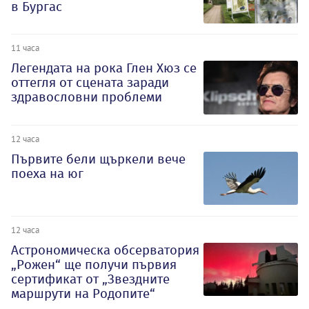
в Бургас
11 часа
Легендата на рока Глен Хюз се
оттегля от сцената заради
здравословни проблеми
12 часа
Първите бели щъркели вече
поеха на юг
12 часа
Астрономическа обсерватория
„Рожен“ ще получи първия
сертификат от „Звездните
маршрути на Родопите“