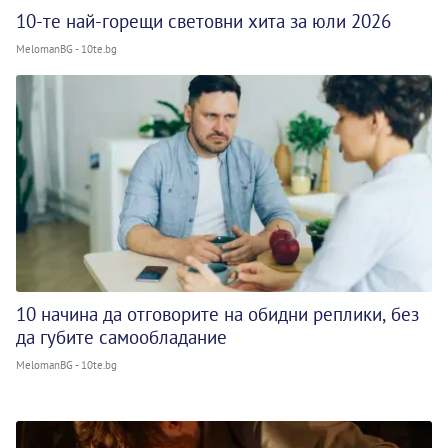
10-те най-горещи световни хита за юли 2026
MelomanBG - 10te.bg
10 начина да отговорите на обидни реплики, без
да губите самообладание
MelomanBG - 10te.bg