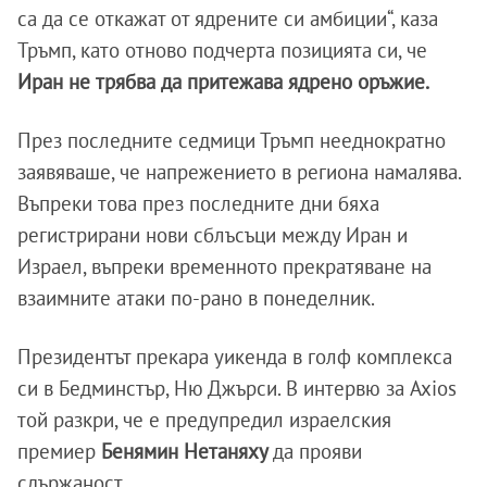
са да се откажат от ядрените си амбиции“, каза
Тръмп, като отново подчерта позицията си, че
Иран не трябва да притежава ядрено оръжие.
През последните седмици Тръмп нееднократно
заявяваше, че напрежението в региона намалява.
Въпреки това през последните дни бяха
регистрирани нови сблъсъци между Иран и
Израел, въпреки временното прекратяване на
взаимните атаки по-рано в понеделник.
Президентът прекара уикенда в голф комплекса
си в Бедминстър, Ню Джърси. В интервю за Axios
той разкри, че е предупредил израелския
премиер
Бенямин Нетаняху
да прояви
сдържаност.