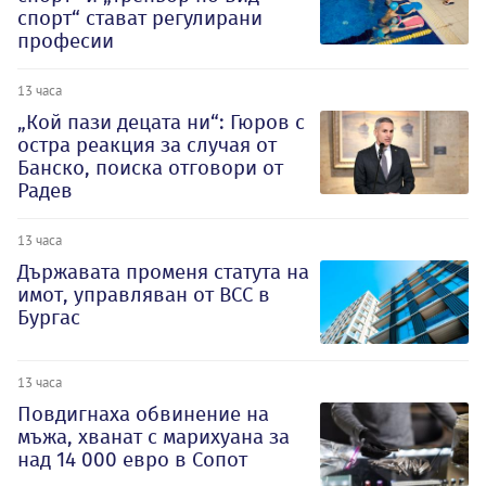
спорт“ стават регулирани
професии
13 часа
„Кой пази децата ни“: Гюров с
остра реакция за случая от
Банско, поиска отговори от
Радев
13 часа
Държавата променя статута на
имот, управляван от ВСС в
Бургас
13 часа
Повдигнаха обвинение на
мъжа, хванат с марихуана за
над 14 000 евро в Сопот