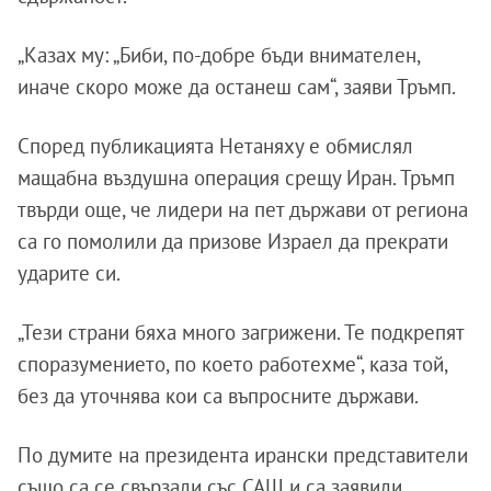
„Казах му: „Биби, по-добре бъди внимателен,
иначе скоро може да останеш сам“, заяви Тръмп.
Според публикацията Нетаняху е обмислял
мащабна въздушна операция срещу Иран. Тръмп
твърди още, че лидери на пет държави от региона
са го помолили да призове Израел да прекрати
ударите си.
„Тези страни бяха много загрижени. Те подкрепят
споразумението, по което работехме“, каза той,
без да уточнява кои са въпросните държави.
По думите на президента ирански представители
също са се свързали със САЩ и са заявили