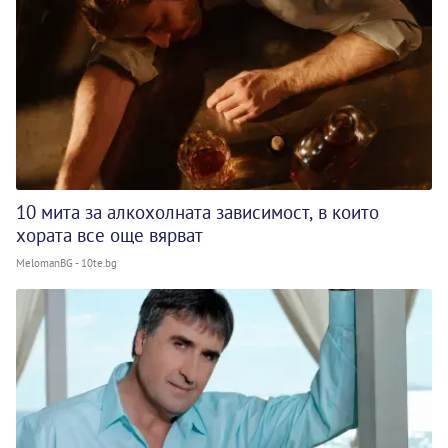
10 мита за алкохолната зависимост, в които
хората все още вярват
MelomanBG - 10te.bg