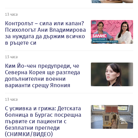
13 часа
Контролът – сила или капан?
Психологът Ани Владимирова
за нуждата да държим всичко
в ръцете си
13 часа
Ким Йо-чен предупреди, че
Северна Корея ще разгледа
допълнителни военни
варианти срещу Япония
13 часа
С усмивка и грижа: Детската
болница в Бургас посрещна
първите си пациенти с
безплатни прегледи
(СНИМКИ/ВИДЕО)