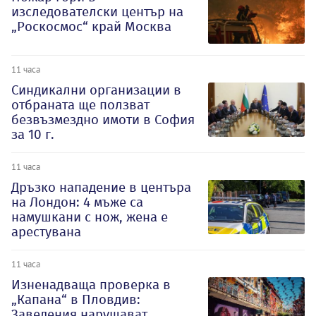
изследователски център на
„Роскосмос“ край Москва
11 часа
Синдикални организации в
отбраната ще ползват
безвъзмездно имоти в София
за 10 г.
11 часа
Дръзко нападение в центъра
на Лондон: 4 мъже са
намушкани с нож, жена е
арестувана
11 часа
Изненадваща проверка в
„Капана“ в Пловдив:
Заведения нарушават