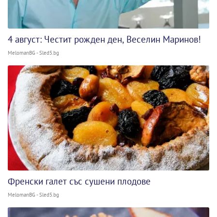
4 август: Честит рожден ден, Веселин Маринов!
MelomanBG - Sled5.bg
Френски галет със сушени плодове
MelomanBG - Sled5.bg