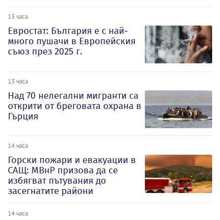
13 часа
Евростат: България е с най-
много пушачи в Европейския
съюз през 2025 г.
13 часа
Над 70 нелегални мигранти са
открити от бреговата охрана в
Гърция
14 часа
Горски пожари и евакуации в
САЩ: МВнР призова да се
избягват пътувания до
засегнатите райони
14 часа