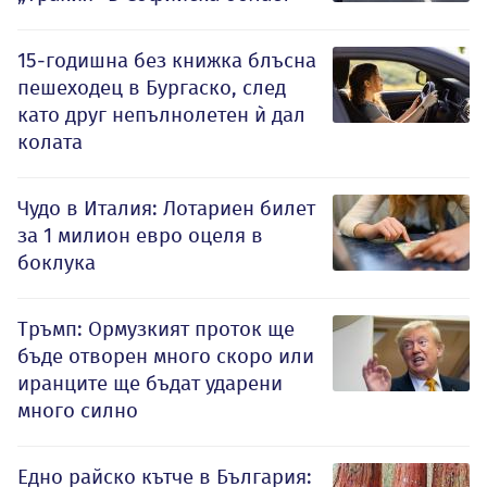
15-годишна без книжка блъсна
пешеходец в Бургаско, след
като друг непълнолетен ѝ дал
колата
Чудо в Италия: Лотариен билет
за 1 милион евро оцеля в
боклука
Тръмп: Ормузкият проток ще
бъде отворен много скоро или
иранците ще бъдат ударени
много силно
Едно райско кътче в България: