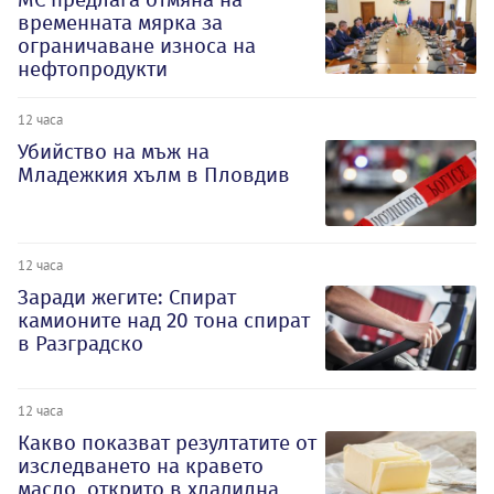
временната мярка за
ограничаване износа на
нефтопродукти
12 часа
Убийство на мъж на
Младежкия хълм в Пловдив
12 часа
Заради жегите: Спират
камионите над 20 тона спират
в Разградско
12 часа
Какво показват резултатите от
изследването на кравето
масло, открито в хладилна