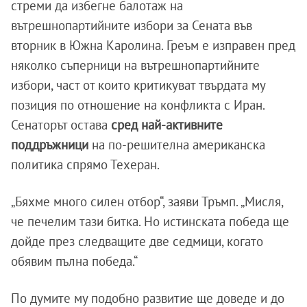
стреми да избегне балотаж на
вътрешнопартийните избори за Сената във
вторник в Южна Каролина. Греъм е изправен пред
няколко съперници на вътрешнопартийните
избори, част от които критикуват твърдата му
позиция по отношение на конфликта с Иран.
Сенаторът остава
сред най-активните
поддръжници
на по-решителна американска
политика спрямо Техеран.
„Бяхме много силен отбор“, заяви Тръмп. „Мисля,
че печелим тази битка. Но истинската победа ще
дойде през следващите две седмици, когато
обявим пълна победа.“
По думите му подобно развитие ще доведе и до