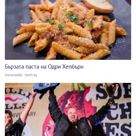
Бързата паста на Одри Хепбърн
MelomanBG - Sled5.bg