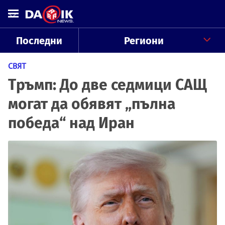
Последни
Региони
СВЯТ
Тръмп: До две седмици САЩ
могат да обявят „пълна
победа“ над Иран