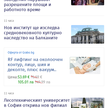
разрешените площи и
работното време
11 часа
Нов институт ще изследва
средновековното културно
наследство на Балканите
Оферта от Grabo.bg
RF лифтинг на околоочен
контур, лице, шия и
деколте, плюс вакуум..
Цена:
53.69 €
76.69 €
105.01 лв
149.99 лв
11 часа
Лесотехническият университет
в София открива нов филиал