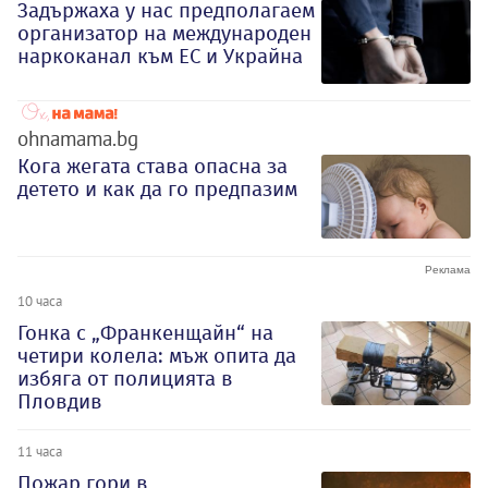
Задържаха у нас предполагаем
организатор на международен
наркоканал към ЕС и Украйна
ohnamama.bg
Кога жегата става опасна за
детето и как да го предпазим
10 часа
Гонка с „Франкенщайн“ на
четири колела: мъж опита да
избяга от полицията в
Пловдив
11 часа
Пожар гори в