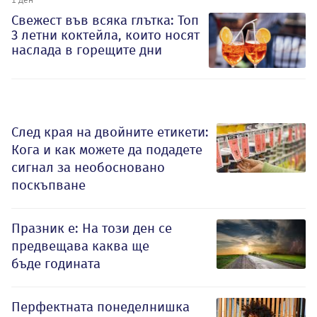
Свежест във всяка глътка: Топ
3 летни коктейла, които носят
наслада в горещите дни
След края на двойните етикети:
Кога и как можете да подадете
сигнал за необосновано
поскъпване
Празник е: На този ден се
предвещава каква ще
бъде годината
Перфектната понеделнишка