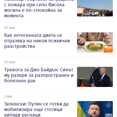
с пожара при село Висока
могила е по-спокойна за
момента
23 часа
Как кетогенната диета се
отразява на някои психични
разстройства
23 часа
Тревога за Джо Байдън: Синът
му разкри за разпространен и
болезнен рак
1 ден
Зеленски: Путин се готви да
мобилизира още стотици
хиляди руснаци