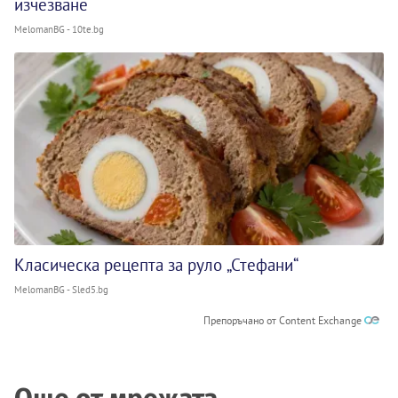
изчезване
MelomanBG - 10te.bg
Класическа рецепта за руло „Стефани“
MelomanBG - Sled5.bg
Препоръчано от Content Exchange