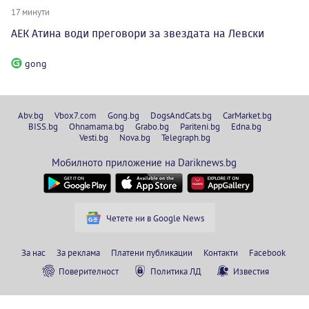
17 минути
АЕК Атина води преговори за звездата на Левски
gong
Abv.bg
Vbox7.com
Gong.bg
DogsAndCats.bg
CarMarket.bg
BISS.bg
Ohnamama.bg
Grabo.bg
Pariteni.bg
Edna.bg
Vesti.bg
Nova.bg
Telegraph.bg
Мобилното приложение на Dariknews.bg
Четете ни в Google News
За нас
За реклама
Платени публикации
Контакти
Facebook
Поверителност
Политика ЛД
Известия