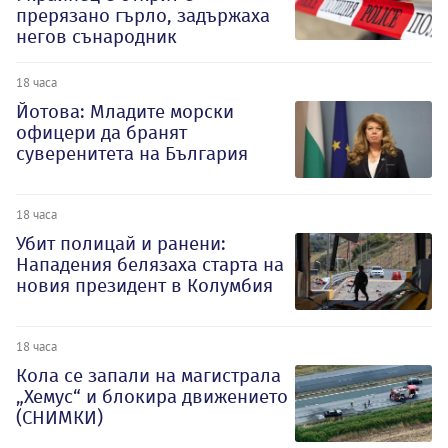
прерязано гърло, задържаха
негов сънародник
18 часа
Йотова: Младите морски
офицери да бранят
суверенитета на България
18 часа
Убит полицай и ранени:
Нападения белязаха старта на
новия президент в Колумбия
18 часа
Кола се запали на магистрала
„Хемус“ и блокира движението
(СНИМКИ)