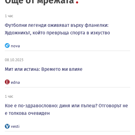
Още от мрежата
1 час
Футболни легенди оживяват върху фланелки:
Художникът, който превръща спорта в изкуство
nova
08.10.2025
Мит или истина: Времето ми влияе
edna
1 час
Кое е по-здравословно: диня или пъпеш? Отговорът не
е толкова очевиден
vesti