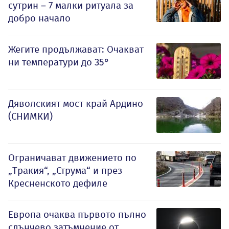
сутрин – 7 малки ритуала за
добро начало
Жегите продължават: Очакват
ни температури до 35°
Дяволският мост край Ардино
(СНИМКИ)
Ограничават движението по
„Тракия“, „Струма“ и през
Кресненското дефиле
Европа очаква първото пълно
слънчево затъмнение от