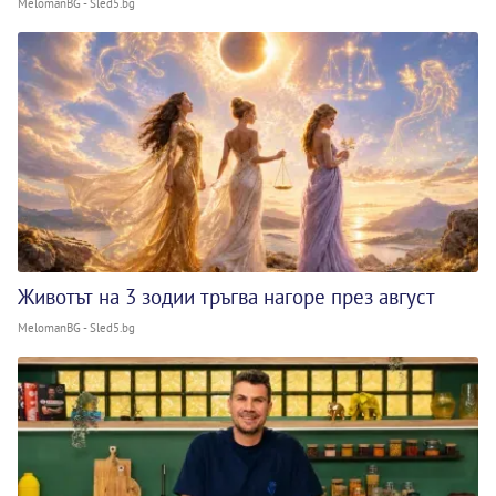
MelomanBG - Sled5.bg
Животът на 3 зодии тръгва нагоре през август
MelomanBG - Sled5.bg