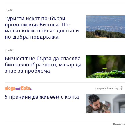
1 час
Туристи искат по-бързи
промени във Витоша: По-
малко коли, повече достъп и
по-добра поддръжка
1 час
Бизнесът не бърза да спасява
биоразнообразието, макар да
знае за проблема
dogsandcats.bg
5 причини да живеем с котка