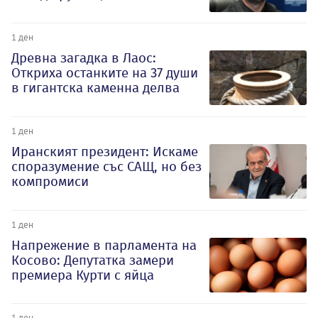
1 ден
Древна загадка в Лаос:
Откриха останките на 37 души
в гигантска каменна делва
1 ден
Иранският президент: Искаме
споразумение със САЩ, но без
компромиси
1 ден
Напрежение в парламента на
Косово: Депутатка замери
премиера Курти с яйца
1 ден