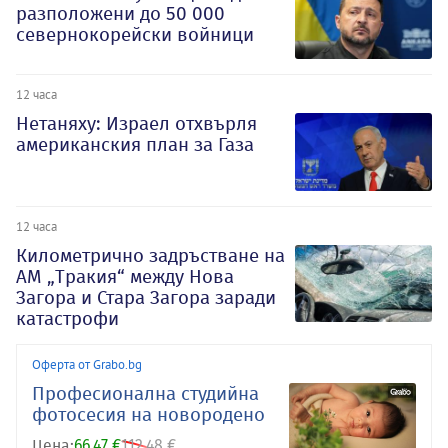
разположени до 50 000
севернокорейски войници
12 часа
Нетаняху: Израел отхвърля
американския план за Газа
12 часа
Километрично задръстване на
АМ „Тракия“ между Нова
Загора и Стара Загора заради
катастрофи
Оферта от Grabo.bg
Професионална студийна
фотосесия на новородено
Цена:
66.47 €
112.48 €