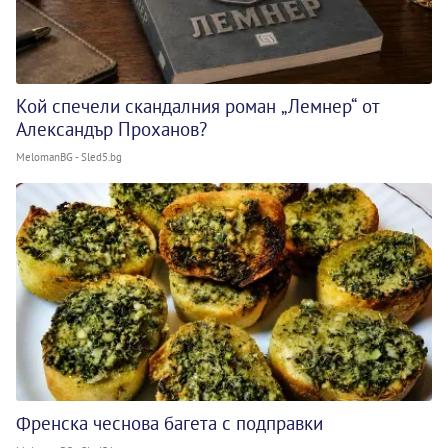
Кой спечели скандалния роман „Лемнер“ от
Александър Проханов?
MelomanBG - Sled5.bg
Френска чеснова багета с подправки