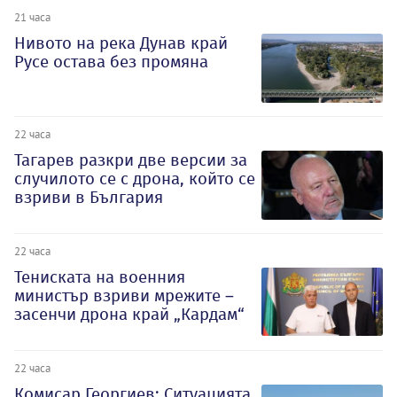
21 часа
Нивото на река Дунав край
Русе остава без промяна
22 часа
Тагарев разкри две версии за
случилото се с дрона, който се
взриви в България
22 часа
Тениската на военния
министър взриви мрежите –
засенчи дрона край „Кардам“
22 часа
Комисар Георгиев: Ситуацията