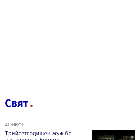
Свят
23 минути
Трийсетгодишен мъж бе
застрелян в Берлин