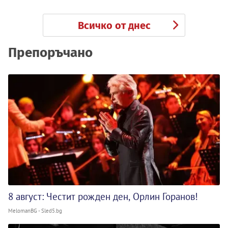
Всичко от днес
Препоръчано
8 август: Честит рожден ден, Орлин Горанов!
MelomanBG - Sled5.bg