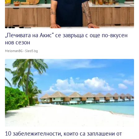
„Печивата на Акис“ се завръща с още по-вкусен
нов сезон
MelomanBG - Sled5.bg
10 забележителности, които са заплашени от