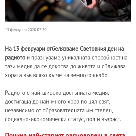
13 февруари 2020 07:20
На 13 февруари отбелязваме Световния ден на
радиото
и празнуваме уникалната способност на
тази медия да се докосва до живота и сближава
хората във всяко кътче на земното кълбо.
Радиото е най-широко достъпната медия,
достигаща до най-много хора по цял свят,
независимо от образователната им степен,
социално-икономически статус, пол и възраст.
Почина най-старият радиоводещ в света