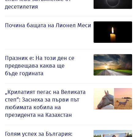
десетилетия
Почина бащата на Лионел Меси
Празник е: На този ден се
предвещава каква ще
бъде годината
„Крилатият пегас на Великата
степ“: Заснеха за първи път
любимата кобила на
президента на Казахстан
Голям успех за България: