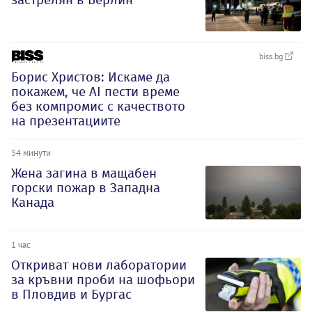
biss.bg
Борис Христов: Искаме да
покажем, че АI пести време
без компромис с качеството
на презентациите
54 минути
Жена загина в мащабен
горски пожар в Западна
Канада
1 час
Откриват нови лаборатории
за кръвни проби на шофьори
в Пловдив и Бургас