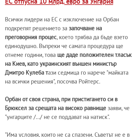
ЕС отпусна 10 млрд. евро за Унгария
Всички лидери на ЕС с изключение на Орбан
подкрепят решението за
започване на
преговорния процес
, което трябва да бъде взето
единодушно. Въпреки че самата процедура ще
отнеме години, това
ще даде положителен тласък
на Киев, като украинският външен министър
Дмитро Кулеба т
ази седмица го нарече "майката
на всички решения", посочва Ройтерс.
Орбан от своя страна, при пристигането си в
Брюксел за срещата на високо равнище
заяви, че
"унгарците /.../ не се поддават на натиск".
"Има условия, които не са спазени. Съветът не е в