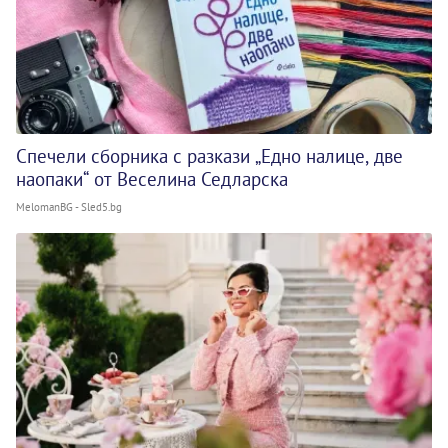
Спечели сборника с разкази „Едно налице, две
наопаки“ от Веселина Седларска
MelomanBG - Sled5.bg