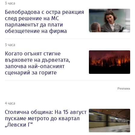
3 часа
Белобрадова с остра реакция
след решение на МС
парламентът да плати
обезщетение на фирма
3 часа
Когато огънят стигне
върховете на дърветата,
започва най-опасният
сценарий за горите
4 часа
Столична община: На 15 август
пускаме метрото до квартал
„Левски Г“