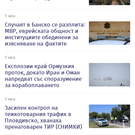
5 часа
Случаят в Банско се разплита:
МВР, еврейската общност и
институциите обединени за
изясняване на фактите
5 часа
Експлозии край Ормузкия
проток, докато Иран и Оман
напредват със споразумение
за корабоплаването
5 часа
Засилен контрол на
тежкотоварния трафик в
Пловдивско, хванаха
пренатоварен ТИР (СНИМКИ)