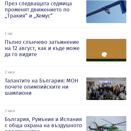
През следващата седмица
променят движението по
„Тракия“ и „Хемус“
1 час
Пълно слънчево затъмнение
на 12 август, как и къде може
да го видите
2 часа
Талантите на България: МОН
почете олимпийските ни
шампиони
2 часа
България, Румъния и Испания
с обща охрана на въздушното