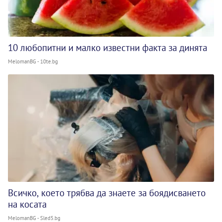
10 любопитни и малко известни факта за динята
MelomanBG - 10te.bg
Всичко, което трябва да знаете за боядисването
на косата
MelomanBG - Sled5.bg