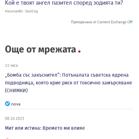
Кой е твоят ангел пазител според зодията ти?
MelomanBG - Sled5.bg
Препоръчано от Content Exchange
Още от мрежата
11 часа
„Бомба със закъснител“: Потъналата съветска ядрена
подводница, която крие риск от токсично замърсяване
(СНИМКИ)
nova
08.10.2025
Мит или истина: Времето ми влияе