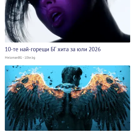
10-те най-горещи БГ хита за юли 2026
MelomanBG - 10te.bg