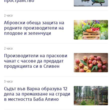
пространство
2 часа
Абровски обеща защита на
родните производители на
плодове и зеленчуци
2 часа
Производители на праскови
чакат с часове да предадат
продукцията си в Сливен
3 часа
Съдът във Варна образува 12
дела за премахване на сгради
в местността Баба Алино