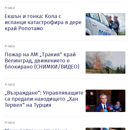
4 часа
Екшън и гонка: Кола с
испанци катастрофира в дере
край Ропотамо
4 часа
Пожар на АМ „Тракия“ край
Велинград, движението е
блокирано (СНИМКИ/ВИДЕО)
4 часа
„Възраждане“: Управляващите
са предали находището „Хан
Тервел“ на Турция
4 часа