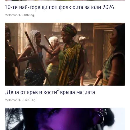
10-те най-горещи поп фолк хита за юли 2026
MelomanBG - 10te.bg
„Деца от кръв и кости“ връща магията
MelomanBG - Sled5.bg