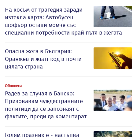
На косъм от трагедия заради
изтекла карта: Автобусен
шофьор остави момче със
специални потребности край пътя в жегата
Опасна жега в България:
Оранжев и жълт код в почти
цялата страна
Обновена
Радев за случая в Банско:
Призовавам чуждестранните
политици да се запознаят с
фактите, преди да коментират
Голям празник е - настъпва