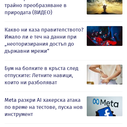
трайно преобразяване в
природата (ВИДЕО)
Какво ни каза правителството?
Имало ли е теч на данни при
„неоторизирания достъп до
държавни мрежи“
Бум на болките в кръста след
отпуските: Летните навици,
които ни разболяват
Meta разкри AI хакерска атака
по време на тестове, пуска нов
инструмент