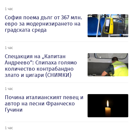
1 час
София поема дълг от 367 млн.
евро за модернизирането на
градската среда
1 час
Спецакция на „Капитан
Андреево“: Спипаха голямо
количество контрабандно
злато и цигари (СНИМКИ)
1 час
Почина италианският певец и
автор на песни Франческо
Гучини
1 час