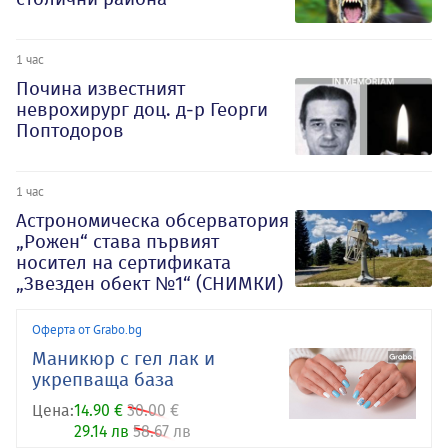
1 час
Почина известният
неврохирург доц. д-р Георги
Поптодоров
1 час
Астрономическа обсерватория
„Рожен“ става първият
носител на сертификата
„Звезден обект №1“ (СНИМКИ)
Оферта от Grabo.bg
Маникюр с гел лак и
укрепваща база
Цена:
14.90 €
30.00 €
29.14 лв
58.67 лв