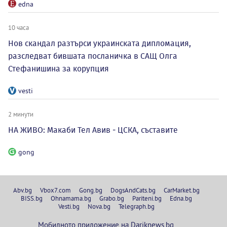
edna
10 часа
Нов скандал разтърси украинската дипломация,
разследват бившата посланичка в САЩ Олга
Стефанишина за корупция
vesti
2 минути
НА ЖИВО: Макаби Тел Авив - ЦСКА, съставите
gong
Abv.bg
Vbox7.com
Gong.bg
DogsAndCats.bg
CarMarket.bg
BISS.bg
Ohnamama.bg
Grabo.bg
Pariteni.bg
Edna.bg
Vesti.bg
Nova.bg
Telegraph.bg
Мобилното приложение на Dariknews.bg