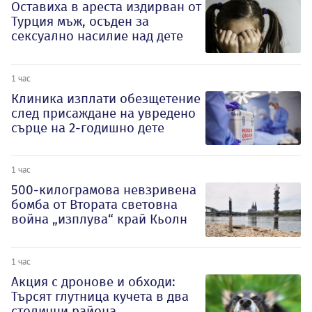
Оставиха в ареста издирван от
Турция мъж, осъден за
сексуално насилие над дете
1 час
Клиника изплати обезщетение
след присаждане на увредено
сърце на 2-годишно дете
1 час
500-килограмова невзривена
бомба от Втората световна
война „изплува“ край Кьолн
1 час
Акция с дронове и обходи:
Търсят глутница кучета в два
столични района