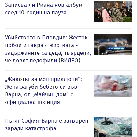
Записва ли Риана нов албум
след 10-годишна пауза
Убийството в Пловдив: Жесток
побой и гавра с жертвата -
задържаните са деца, твърдели,
че ловят педофили (ВИДЕО)
„Животът за мен приключи“:
Жена загуби бебето си във
Варна, от „Майчин дом“ с
официална позиция
Пътят София-Варна е затворен
заради катастрофа