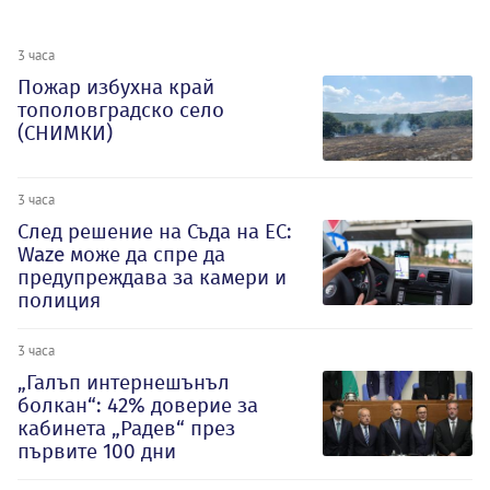
3 часа
Пожар избухна край
тополовградско село
(СНИМКИ)
3 часа
След решение на Съда на ЕС:
Waze може да спре да
предупреждава за камери и
полиция
3 часа
„Галъп интернешънъл
болкан“: 42% доверие за
кабинета „Радев“ през
първите 100 дни