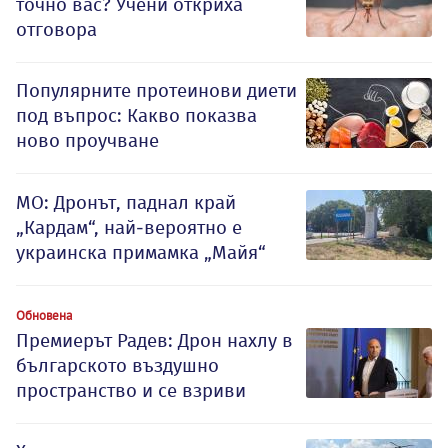
точно вас? Учени откриха
отговора
Популярните протеинови диети
под въпрос: Какво показва
ново проучване
МО: Дронът, паднал край
„Кардам“, най-вероятно е
украинска примамка „Майя“
Обновена
Премиерът Радев: Дрон нахлу в
българското въздушно
пространство и се взриви