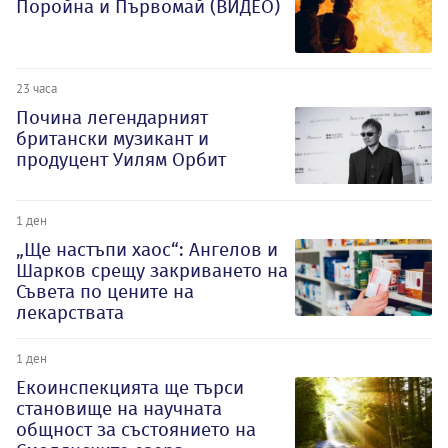
Поройна и Първомай (ВИДЕО)
23 часа
Почина легендарният
британски музикант и
продуцент Уилям Орбит
1 ден
„Ще настъпи хаос“: Ангелов и
Шарков срещу закриването на
Съвета по цените на
лекарствата
1 ден
Екоинспекцията ще търси
становище на научната
общност за състоянието на