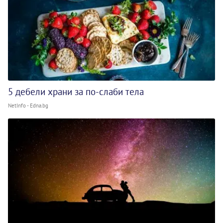
5 дебели храни за по-слаби тела
NetInfo - Edna.bg