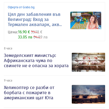
Оферта от Grabo.bg
Цял ден забавления във
Велинград: Вход за
Термален аквапарк, акв..
Цена:
16.90 €
33.18 €
33.05 лв
64.89 лв
8 часа
Земеделският министър:
Африканската чума по
свинете не е опасна за хората
9 часа
Хеликоптер се разби от
борбата с пожарите в
американския щат Юта