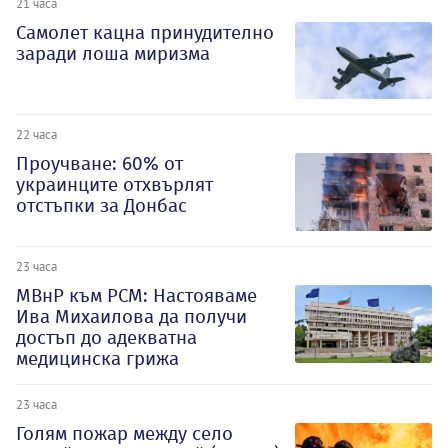
21 часа
Самолет кацна принудително
заради лоша миризма
22 часа
Проучване: 60% от
украинците отхвърлят
отстъпки за Донбас
23 часа
МВнР към РСМ: Настояваме
Ива Михаилова да получи
достъп до адекватна
медицинска грижа
23 часа
Голям пожар между село