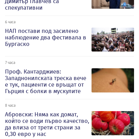
Димитър Главчев са
спекулативни
6 часа
НАП постави под засилено
наблюдение два фестивала в
Бургаско
7 часа
Проф. Кантарджиев:
Западнонилската треска вече
е тук, пациенти се връщат от
Гърция с болки в мускулите
8 часа
Абровски: Няма как домат,
който се води първо качество,
да влиза от трети страни за
0,30 евро у нас