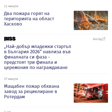
11 минути
Два пожара горят на
територията на област
Хасково
biss.bg
„Най-добър младежки стартъп
в България 2026” навлиза във
финалната си фаза -
предстоят три финала и
церемония по награждаване
37 минути
Мащабен пожар обхвана
завод за рециклиране в
Ротердам
1 час