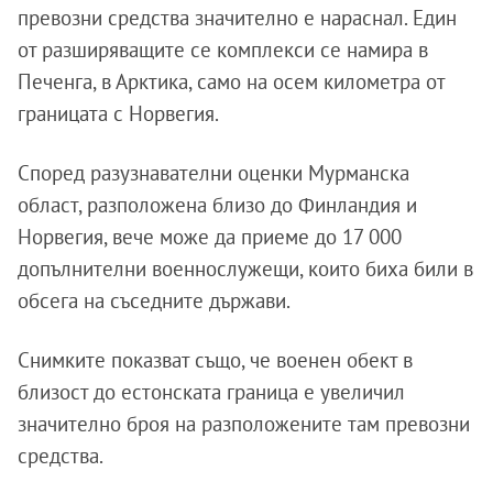
превозни средства значително е нараснал. Един
от разширяващите се комплекси се намира в
Печенга, в Арктика, само на осем километра от
границата с Норвегия.
Според разузнавателни оценки Мурманска
област, разположена близо до Финландия и
Норвегия, вече може да приеме до 17 000
допълнителни военнослужещи, които биха били в
обсега на съседните държави.
Снимките показват също, че военен обект в
близост до естонската граница е увеличил
значително броя на разположените там превозни
средства.