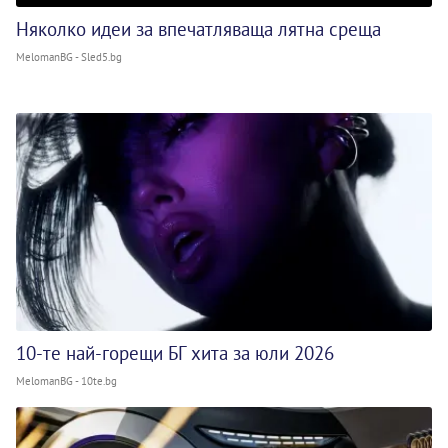
Няколко идеи за впечатляваща лятна среща
MelomanBG - Sled5.bg
10-те най-горещи БГ хита за юли 2026
MelomanBG - 10te.bg