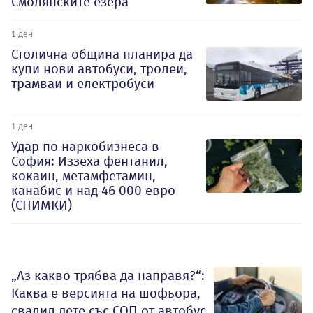
Смолянските езера
1 ден
Столична община планира да
купи нови автобуси, тролеи,
трамваи и електробуси
1 ден
Удар по наркобизнеса в
София: Иззеха фентанил,
кокаин, метамфетамин,
канабис и над 46 000 евро
(СНИМКИ)
„Аз какво трябва да направя?“:
Каква е версията на шофьора,
свалил дете със СОП от автобус