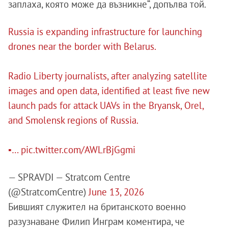
заплаха, която може да възникне“, допълва той.
Russia is expanding infrastructure for launching
drones near the border with Belarus.
Radio Liberty journalists, after analyzing satellite
images and open data, identified at least five new
launch pads for attack UAVs in the Bryansk, Orel,
and Smolensk regions of Russia.
▪️…
pic.twitter.com/AWLrBjGgmi
— SPRAVDI — Stratcom Centre
(@StratcomCentre)
June 13, 2026
Бившият служител на британското военно
разузнаване Филип Инграм коментира, че