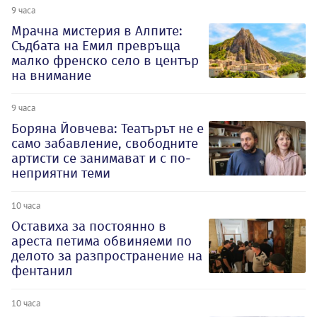
9 часа
Мрачна мистерия в Алпите:
Съдбата на Емил превръща
малко френско село в център
на внимание
9 часа
Боряна Йовчева: Театърът не е
само забавление, свободните
артисти се занимават и с по-
неприятни теми
10 часа
Оставиха за постоянно в
ареста петима обвиняеми по
делото за разпространение на
фентанил
10 часа