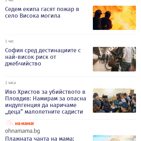
Седем екипа гасят пожар в
село Висока могила
1 час
София сред дестинациите с
най-висок риск от
джебчийство
2 часа
Иво Христов за убийството в
Пловдив: Намирам за опасна
индулгенция да наричаме
„деца” малолетните садисти
ohnamama.bg
Плажната чанта на мама: