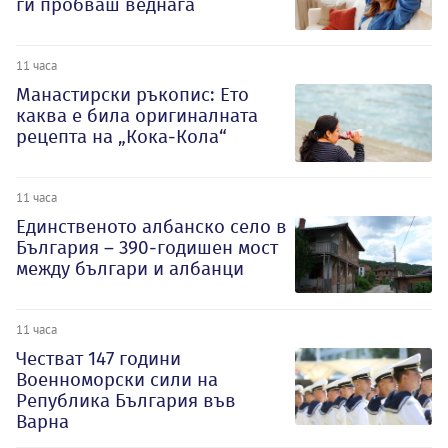
ги пробваш веднага
11 часа
Манастирски ръкопис: Ето
каква е била оригиналната
рецепта на „Кока-Кола“
11 часа
Единственото албанско село в
България – 390-годишен мост
между българи и албанци
11 часа
Честват 147 години
Военноморски сили на
Република България във
Варна