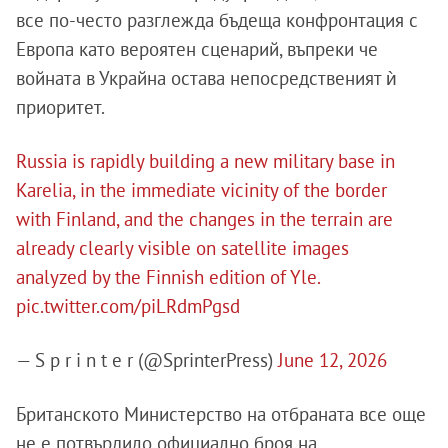
все по-често разглежда бъдеща конфронтация с
Европа като вероятен сценарий, въпреки че
войната в Украйна остава непосредственият ѝ
приоритет.
Russia is rapidly building a new military base in
Karelia, in the immediate vicinity of the border
with Finland, and the changes in the terrain are
already clearly visible on satellite images
analyzed by the Finnish edition of Yle.
pic.twitter.com/piLRdmPgsd
— S p r i n t e r (@SprinterPress)
June 12, 2026
Британското Министерство на отбраната все още
не е потвърдило официално броя на