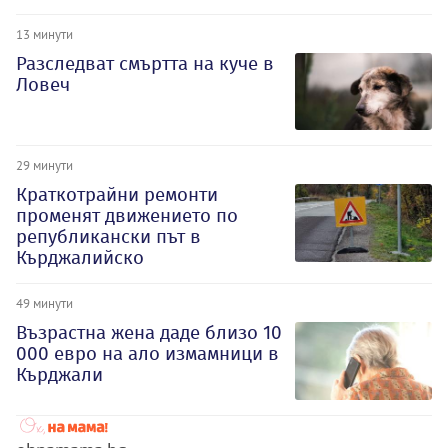
13 минути
Разследват смъртта на куче в
Ловеч
29 минути
Краткотрайни ремонти
променят движението по
републикански път в
Кърджалийско
49 минути
Възрастна жена даде близо 10
000 евро на ало измамници в
Кърджали