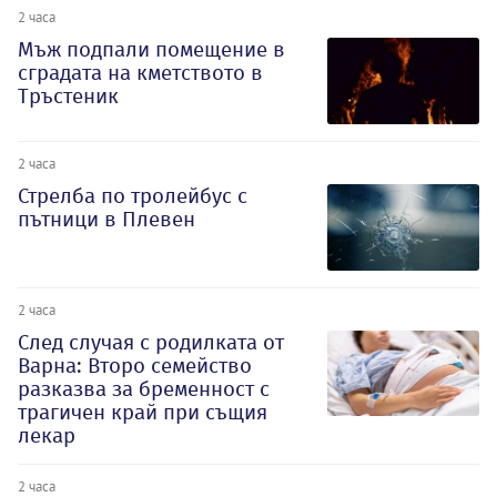
2 часа
Мъж подпали помещение в
сградата на кметството в
Тръстеник
2 часа
Стрелба по тролейбус с
пътници в Плевен
2 часа
След случая с родилката от
Варна: Второ семейство
разказва за бременност с
трагичен край при същия
лекар
2 часа