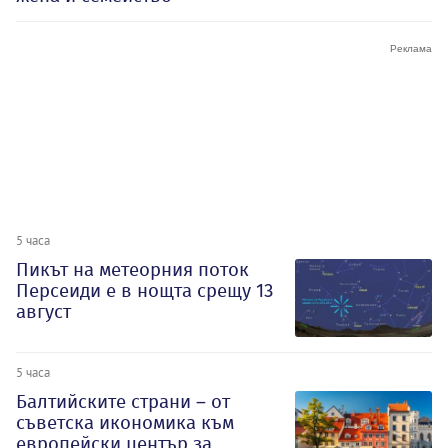
5 часа
Пикът на метеорния поток
Персеиди е в нощта срещу 13
август
5 часа
Балтийските страни – от
съветска икономика към
европейски център за