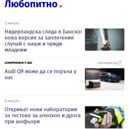
Любопитно
5 минути
Нидерландска следа в Банско:
нова версия за заплетения
случай с наши и чужди
младежи
carmarket.bg
Audi Q9 може да се поръча у
нас
8 минути
Откриват нови лаборатории
за тестове за алкохол и дрога
при шофьори