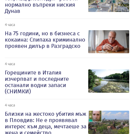
нормално въпреки ниския
Дунав
4 часа
На 75 години, но в бизнеса с
кокаина: Спипаха криминално
проявен дилър в Разградско
4 часа
Горещините в Италия
изчерпват и последните
останали водни запаси
(СНИМКИ)
4 часа
Близки на жестоко убития мъж
в Пловдив: Не е проявявал
интерес към деца, мечтаеше за
жена и семейство