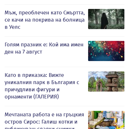
Мъж, преоблечен като Смъртта,
се качи на покрива на болница
в Уелс
Голям празник е: Кой има имен
ден на 7 август
Като в приказка: Вижте
уникалния парк в България с
причудливи фигури и
орнаменти (ГАЛЕРИЯ)
Мечтаната работа е на гръцкия
остров Сирос: Галиш котки и
публикуваш сладки снимки