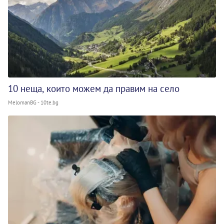
10 неща, които можем да правим на село
MelomanBG - 10te.bg