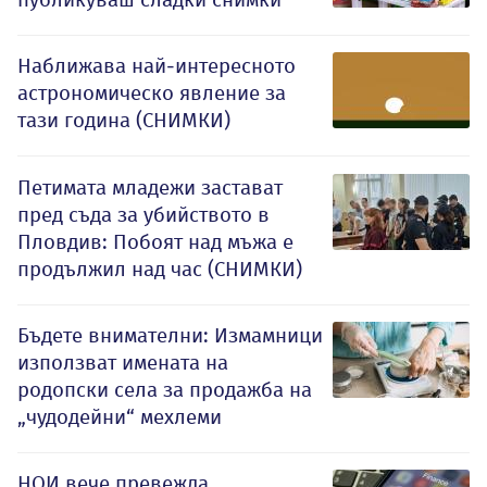
Наближава най-интересното
астрономическо явление за
тази година (СНИМКИ)
Петимата младежи застават
пред съда за убийството в
Пловдив: Побоят над мъжа е
продължил над час (СНИМКИ)
Бъдете внимателни: Измамници
използват имената на
родопски села за продажба на
„чудодейни“ мехлеми
НОИ вече превежда