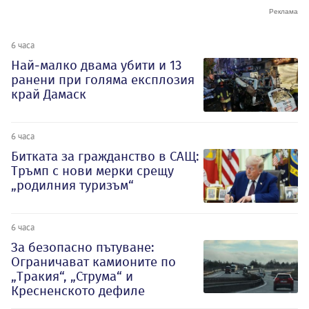
6 часа
Най-малко двама убити и 13
ранени при голяма експлозия
край Дамаск
6 часа
Битката за гражданство в САЩ:
Тръмп с нови мерки срещу
„родилния туризъм“
6 часа
За безопасно пътуване:
Ограничават камионите по
„Тракия“, „Струма“ и
Кресненското дефиле