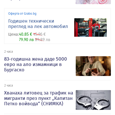
Оферта от Grabo.bg
Годишен технически
преглед на лек автомобил
Цена:
40.85 €
45.96 €
79.90 лв
89.89 лв
2 часа
83-годишна жена даде 5000
евро на ало измамници в
Бургаско
2 часа
Хванаха литовец за трафик на
мигранти през пункт „Капитан
Петко войвода“ (СНИМКА)