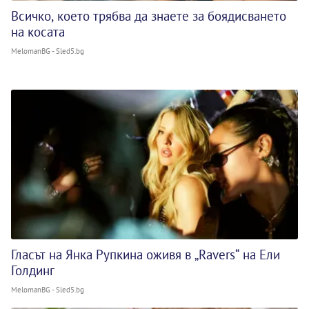
Всичко, което трябва да знаете за боядисването
на косата
MelomanBG - Sled5.bg
Гласът на Янка Рупкина оживя в „Ravers“ на Ели
Голдинг
MelomanBG - Sled5.bg