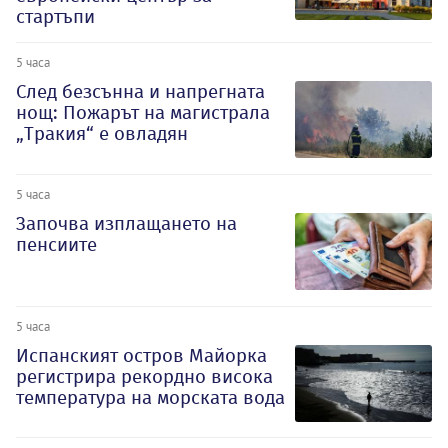
стартъпи
5 часа
След безсънна и напрегната
нощ: Пожарът на магистрала
„Тракия“ е овладян
5 часа
Започва изплащането на
пенсиите
5 часа
Испанският остров Майорка
регистрира рекордно висока
температура на морската вода