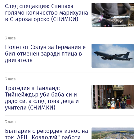
След спецакция: Спипаха
голямо количество марихуана
в Старозагорско (СНИМКИ)
3 часа
Полет от Солун за Германия е
бил отменен заради птица в
двигателя
3 часа
Трагедия в Тайланд:
Тийнейждър уби баба си и
дядо си, а след това деца и
учители (СНИМКИ)
3 часа
България с рекорден износ на
ток, АЕЦ „Козлодуй“ работи