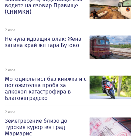
водите на язовир Правище
(СНИМКИ)
2 часа
Не чула идващия влак: Жена
загина край жп гара Бутово
2 часа
Мотоциклетист без книжка и с
положителна проба за
алкохол катастрофира в
Благоевградско
2 часа
Земетресение близо до
турския курортен град
Мармарис