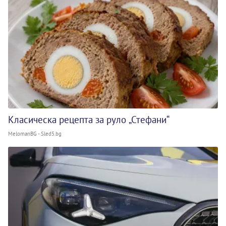
Класическа рецепта за руло „Стефани“
MelomanBG - Sled5.bg