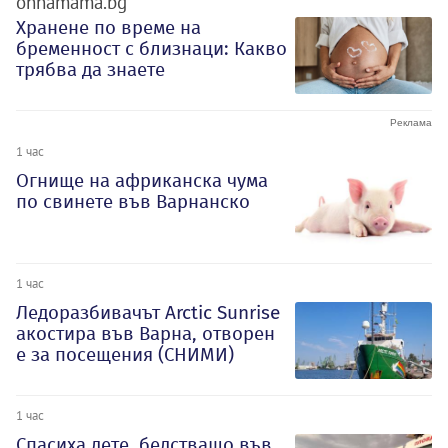
ohnamama.bg
Хранене по време на
бременност с близнаци: Какво
трябва да знаете
1 час
Огнище на африканска чума
по свинете във Варнанско
1 час
Ледоразбивачът Arctic Sunrise
акостира във Варна, отворен
е за посещения (СНИМИ)
1 час
Спасиха дете, бедстващо във