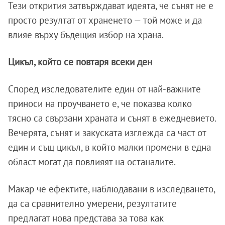
Тези открития затвърждават идеята, че сънят не е
просто резултат от храненето — той може и да
влияе върху бъдещия избор на храна.
Цикъл, който се повтаря всеки ден
Според изследователите един от най-важните
приноси на проучването е, че показва колко
тясно са свързани храната и сънят в ежедневието.
Вечерята, сънят и закуската изглежда са част от
един и същ цикъл, в който малки промени в една
област могат да повлияят на останалите.
Макар че ефектите, наблюдавани в изследването,
да са сравнително умерени, резултатите
предлагат нова представа за това как