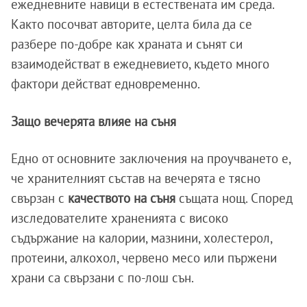
ежедневните навици в естествената им среда.
Както посочват авторите, целта била да се
разбере по-добре как храната и сънят си
взаимодействат в ежедневието, където много
фактори действат едновременно.
Защо вечерята влияе на съня
Едно от основните заключения на проучването е,
че хранителният състав на вечерята е тясно
свързан с
качеството на съня
същата нощ. Според
изследователите храненията с високо
съдържание на калории, мазнини, холестерол,
протеини, алкохол, червено месо или пържени
храни са свързани с по-лош сън.