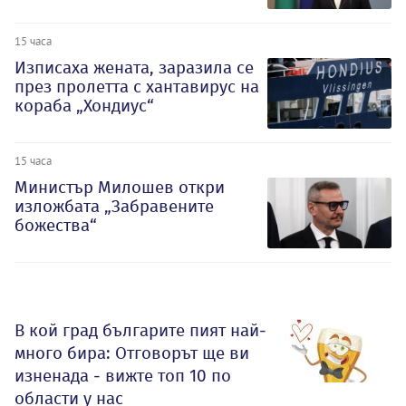
15 часа
Изписаха жената, заразила се
през пролетта с хантавирус на
кораба „Хондиус“
15 часа
Министър Милошев откри
изложбата „Забравените
божества“
В кой град българите пият най-
много бира: Отговорът ще ви
изненада - вижте топ 10 по
области у нас