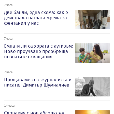
7 часа
Две банди, една схема: как е
действала наглата мрежа за
фентанил у нас
7 часа
Емпати ли са хората с аутизъм:
Ново проучване преобръща
познатите схващания
7 часа
Прощаваме се с журналиста и
писател Димитър Шумналиев
14 часа
Словакия с нов абсолютен