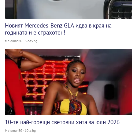
Новият Mercedes-Benz GLA идва в края на
годината и е страхотен!
MelomanBG - Sled5.bg
10-те най-горещи световни хита за юли 2026
MelomanBG - 10te.bg