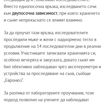
Вместо еднопосочна връзка, изследването сочи
към
двупосочна зависимост
, при която храненето
и сънят непрекъснато се влияят взаимно.
За да проучат тази връзка, изследователите
проследили мъже и жени с наднормено тегло в
продължение на 14 последователни дни в реални
условия. Участниците записвали храненията си,
особено вечерята и закуската, докато сънят им
бил обективно наблюдаван чрез акселерометри и
устройства за проследяване на съня, съобщи
„Евронюз“.
За разлика от лабораторните проучвания, този
подход позволил на учените да наблюдават