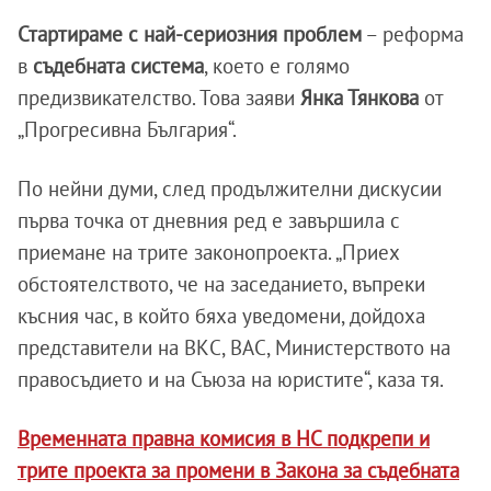
Стартираме с най-сериозния проблем
– реформа
в
съдебната система
, което е голямо
предизвикателство. Това заяви
Янка Тянкова
от
„Прогресивна България“.
По нейни думи, след продължителни дискусии
първа точка от дневния ред е завършила с
приемане на трите законопроекта. „Приех
обстоятелството, че на заседанието, въпреки
късния час, в който бяха уведомени, дойдоха
представители на ВКС, ВАС, Министерството на
правосъдието и на Съюза на юристите“, каза тя.
Временната правна комисия в НС подкрепи и
трите проекта за промени в Закона за съдебната