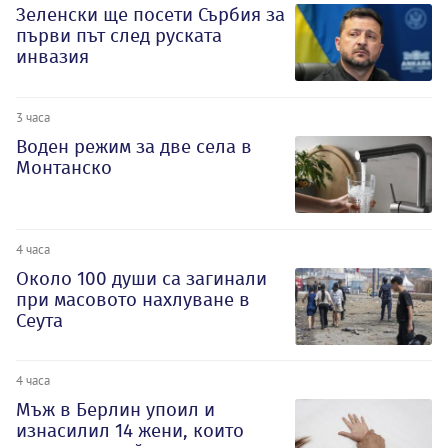
Зеленски ще посети Сърбия за
първи път след руската
инвазия
3 часа
Воден режим за две села в
Монтанско
4 часа
Около 100 души са загинали
при масовото нахлуване в
Сеута
4 часа
Мъж в Берлин упоил и
изнасилил 14 жени, които