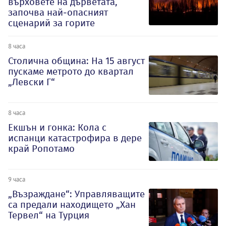
върховете на дърветата,
започва най-опасният
сценарий за горите
8 часа
Столична община: На 15 август
пускаме метрото до квартал
„Левски Г“
8 часа
Екшън и гонка: Кола с
испанци катастрофира в дере
край Ропотамо
9 часа
„Възраждане“: Управляващите
са предали находището „Хан
Тервел“ на Турция