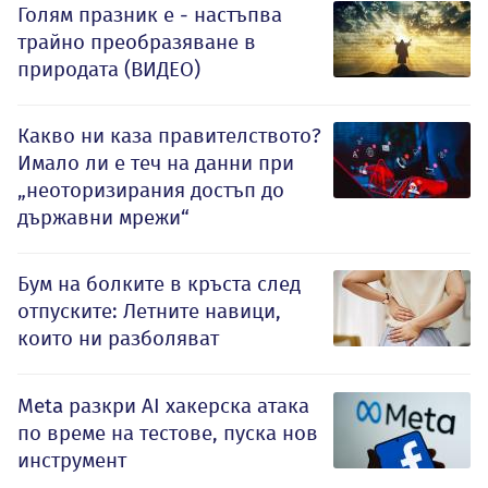
Голям празник е - настъпва
трайно преобразяване в
природата (ВИДЕО)
Какво ни каза правителството?
Имало ли е теч на данни при
„неоторизирания достъп до
държавни мрежи“
Бум на болките в кръста след
отпуските: Летните навици,
които ни разболяват
Meta разкри AI хакерска атака
по време на тестове, пуска нов
инструмент