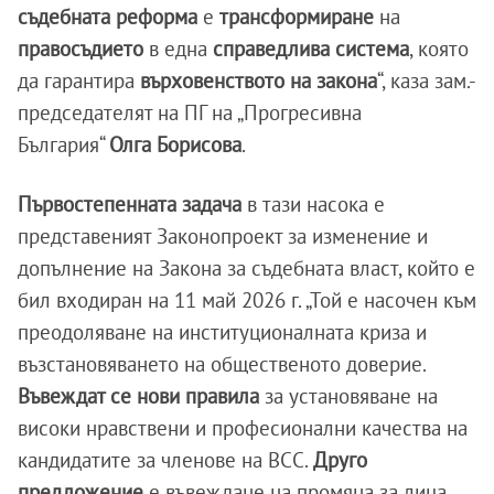
съдебната реформа
е
трансформиране
на
правосъдието
в една
справедлива система
, която
да гарантира
върховенството на закона
“, каза зам.-
председателят на ПГ на „Прогресивна
България“
Олга Борисова
.
Първостепенната задача
в тази насока е
представеният Законопроект за изменение и
допълнение на Закона за съдебната власт, който е
бил входиран на 11 май 2026 г. „Той е насочен към
преодоляване на институционалната криза и
възстановяването на общественото доверие.
Въвеждат се нови правила
за установяване на
високи нравствени и професионални качества на
кандидатите за членове на ВСС.
Друго
предложение
е въвеждане на промяна за лица,