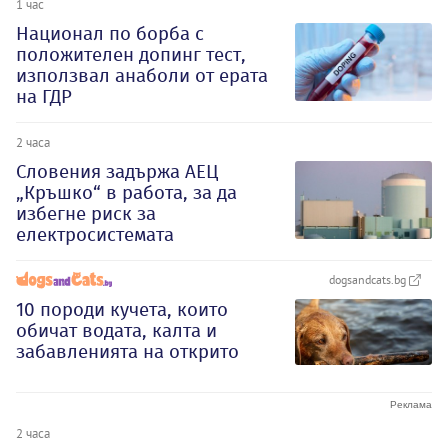
1 час
Национал по борба с
положителен допинг тест,
използвал анаболи от ерата
на ГДР
2 часа
Словения задържа АЕЦ
„Кръшко“ в работа, за да
избегне риск за
електросистемата
dogsandcats.bg
10 породи кучета, които
обичат водата, калта и
забавленията на открито
2 часа