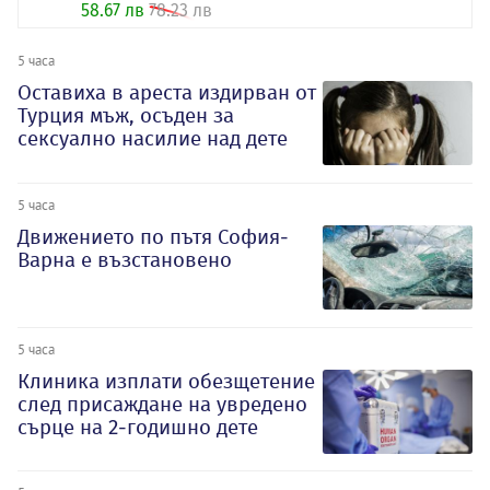
58.67 лв
78.23 лв
5 часа
Оставиха в ареста издирван от
Турция мъж, осъден за
сексуално насилие над дете
5 часа
Движението по пътя София-
Варна е възстановено
5 часа
Клиника изплати обезщетение
след присаждане на увредено
сърце на 2-годишно дете