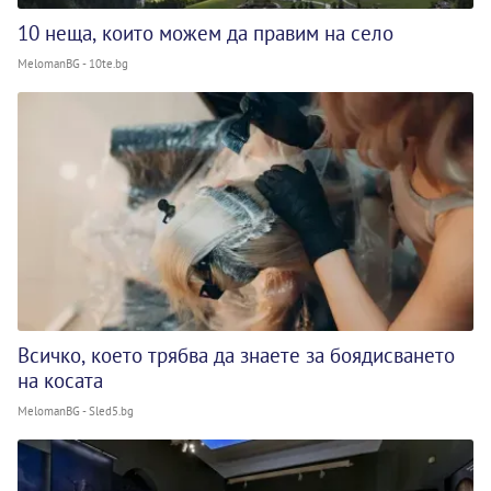
10 неща, които можем да правим на село
MelomanBG - 10te.bg
Всичко, което трябва да знаете за боядисването
на косата
MelomanBG - Sled5.bg