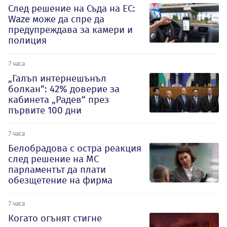
След решение на Съда на ЕС:
Waze може да спре да
предупреждава за камери и
полиция
7 часа
„Галъп интернешънъл
болкан“: 42% доверие за
кабинета „Радев“ през
първите 100 дни
7 часа
Белобрадова с остра реакция
след решение на МС
парламентът да плати
обезщетение на фирма
7 часа
Когато огънят стигне