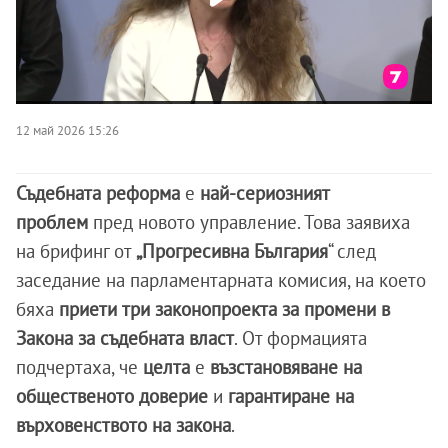
12 май 2026 15:26
Съдебната реформа
е
най-сериозният
проблем
пред новото управление. Това заявиха
на брифинг от
„Прогресивна България
“ след
заседание на парламентарната комисия, на което
бяха
приети три законопроекта за промени в
Закона за съдебната власт
. От формацията
подчертаха, че
целта
е
възстановяване на
общественото доверие
и
гарантиране на
върховенството на закона
.