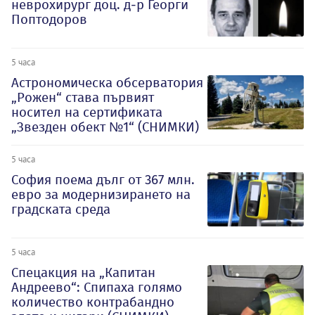
неврохирург доц. д-р Георги
Поптодоров
5 часа
Астрономическа обсерватория
„Рожен“ става първият
носител на сертификата
„Звезден обект №1“ (СНИМКИ)
5 часа
София поема дълг от 367 млн.
евро за модернизирането на
градската среда
5 часа
Спецакция на „Капитан
Андреево“: Спипаха голямо
количество контрабандно