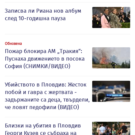
Записва ли Риана нов албум
след 10-годишна пауза
Обновена
Пожар блокира АМ „Тракия“:
Пуснаха движението в посока
София (СНИМКИ/ВИДЕО)
Убийството в Пловдив: Жесток
побой и гавра с жертвата -
задържаните са деца, твърдели,
че ловят педофили (ВИДЕО)
Близки на убития в Пловдив
Георги Кузев се събраха на