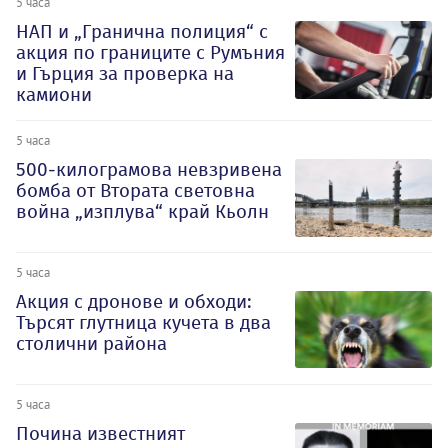
5 часа
НАП и „Гранична полиция“ с
акция по границите с Румъния
и Гърция за проверка на
камиони
5 часа
500-килограмова невзривена
бомба от Втората световна
война „изплува“ край Кьолн
5 часа
Акция с дронове и обходи:
Търсят глутница кучета в два
столични района
5 часа
Почина известният