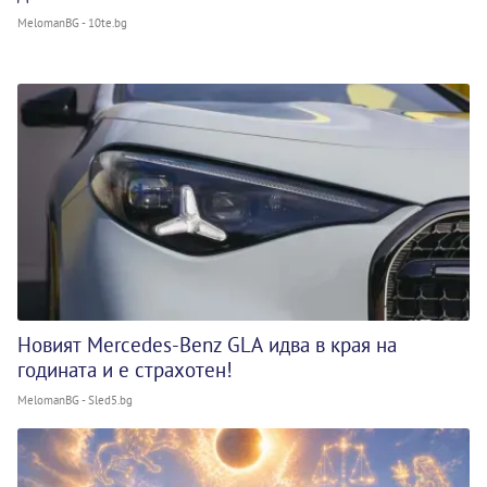
MelomanBG - 10te.bg
Новият Mercedes-Benz GLA идва в края на
годината и е страхотен!
MelomanBG - Sled5.bg