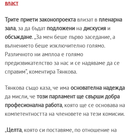
власт
Трите приети законопроекта
влизат в
пленарна
зала
, за да бъдат
подложени
на
дискусия
и
обсъждане
. „За мен беше първо заседание, а
вълнението беше изключително голямо.
Различното ни амплоа е голямо
предизвикателство за нас и се надяваме да се
справим“, коментира Тянкова.
Тянкова също каза, че има
основателна надежда
да мисли, че
този парламент ще свърши добра
професионална работа
, която ще се основава на
компетентността на членовете на тези комисии.
„
Целта
, която си поставяме, по отношение на