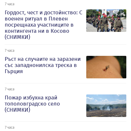
7 часа
Гордост, чест и достойнство: С
военен ритуал в Плевен
посрещнаха участниците в
контингента ни в Косово
(СНИМКИ)
7 часа
Ръст на случаите на заразени
със западнонилска треска в
Гърция
7 часа
Пожар избухна край
тополовградско село
(СНИМКИ)
7 часа