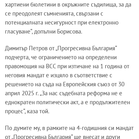
хартиени бюлетини в окръжните съдилища, за да
се преодолеят съмненията, свързани с
потенциалната несигурност при електронно
гласуване“, допълни Борисова.
Димитър Петров от „Прогресивна България“
подчерта, че ограничението на определени
правомощия на ВСС при изтичане на 1 година от
неговия мандат е изцяло в съответствие с
решението на съда на Европейския съюз от 30
април 2025 г. „За нас съдебната реформа не е
еднократен политически акт, а е продължителен
процес“, каза той.
По думите му, в рамките на 4-годишния си мандат
от „Прогресивна България“ ще внесат и други