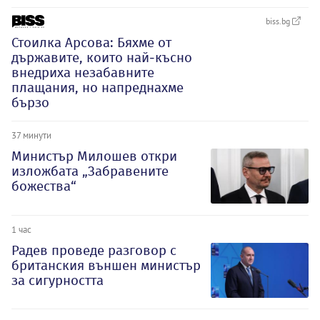
biss.bg
Стоилка Арсова: Бяхме от
държавите, които най-късно
внедриха незабавните
плащания, но напреднахме
бързо
37 минути
Министър Милошев откри
изложбата „Забравените
божества“
1 час
Радев проведе разговор с
британския външен министър
за сигурността