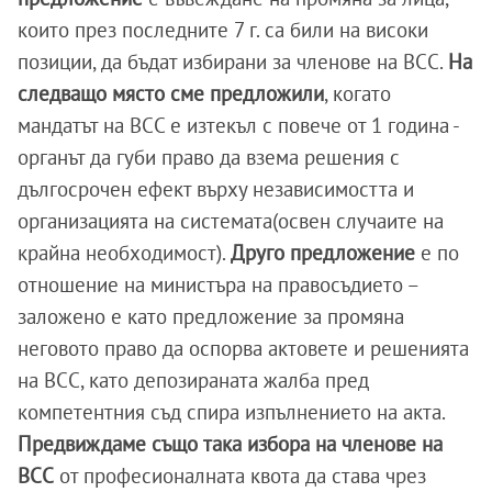
които през последните 7 г. са били на високи
позиции, да бъдат избирани за членове на ВСС.
На
следващо място сме предложили
, когато
мандатът на ВСС е изтекъл с повече от 1 година -
органът да губи право да взема решения с
дългосрочен ефект върху независимостта и
организацията на системата(освен случаите на
крайна необходимост).
Друго предложение
е по
отношение на министъра на правосъдието –
заложено е като предложение за промяна
неговото право да оспорва актовете и решенията
на ВСС, като депозираната жалба пред
компетентния съд спира изпълнението на акта.
Предвиждаме също така избора на членове на
ВСС
от професионалната квота да става чрез