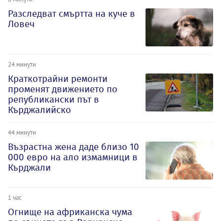
Разследват смъртта на куче в
Ловеч
24 минути
Краткотрайни ремонти
променят движението по
републикански път в
Кърджалийско
44 минути
Възрастна жена даде близо 10
000 евро на ало измамници в
Кърджали
1 час
Огнище на африканска чума