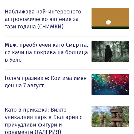
Наближава най-интересното
астрономическо явление за
тази година (СНИМКИ)
Мъж, преоблечен като Смъртта,
се качи на покрива на болница
в Уелс
Голям празник е: Кой има имен
ден на 7 август
Като в приказка: Вижте
уникалния парк в България с
причудливи фигури и
орнаменти (ГАЛЕРИЯ)