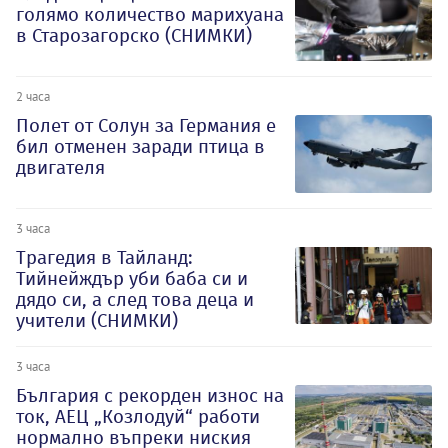
голямо количество марихуана
в Старозагорско (СНИМКИ)
2 часа
Полет от Солун за Германия е
бил отменен заради птица в
двигателя
3 часа
Трагедия в Тайланд:
Тийнейждър уби баба си и
дядо си, а след това деца и
учители (СНИМКИ)
3 часа
България с рекорден износ на
ток, АЕЦ „Козлодуй“ работи
нормално въпреки ниския