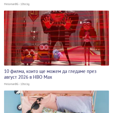
MelomanBG - 10te.bg
10 филма, които ще можем да гледаме през
август 2026 в HBO Max
MelomanBG - 10te.bg