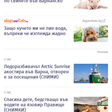
по свинете във Варнанско
dogsandcats.bg
Защо кучето ми не пие вода,
въпреки че изглежда жадно
1 час
Ледоразбивачът Arctic Sunrise
акостира във Варна, отворен
е за посещения (СНИМИ)
1 час
Спасиха дете, бедстващо във
водите на язовир Правище
(СНИМКИ)