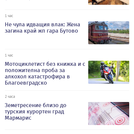
1 час
Не чула идващия влак: Жена
загина край жп гара Бутово
1 час
Мотоциклетист без книжка и с
положителна проба за
алкохол катастрофира в
Благоевградско
2 часа
Земетресение близо до
турския курортен град
Мармарис