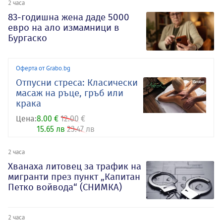
2 часа
83-годишна жена даде 5000
евро на ало измамници в
Бургаско
Оферта от Grabo.bg
Отпусни стреса: Класически
масаж на ръце, гръб или
крака
Цена:
8.00 €
12.00 €
15.65 лв
23.47 лв
2 часа
Хванаха литовец за трафик на
мигранти през пункт „Капитан
Петко войвода“ (СНИМКА)
2 часа