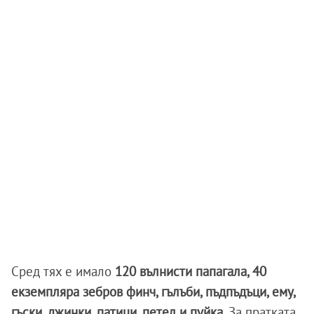
Сред тях е имало
120 вълнисти папагала, 40
екземпляра зебров финч, гълъби, пъдпъдъци, ему,
гъски, джинки, патици, петел и пуйка
. За пратката