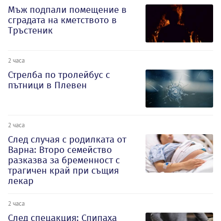
Мъж подпали помещение в
сградата на кметството в
Тръстеник
2 часа
Стрелба по тролейбус с
пътници в Плевен
2 часа
След случая с родилката от
Варна: Второ семейство
разказва за бременност с
трагичен край при същия
лекар
2 часа
След спецакция: Спипаха