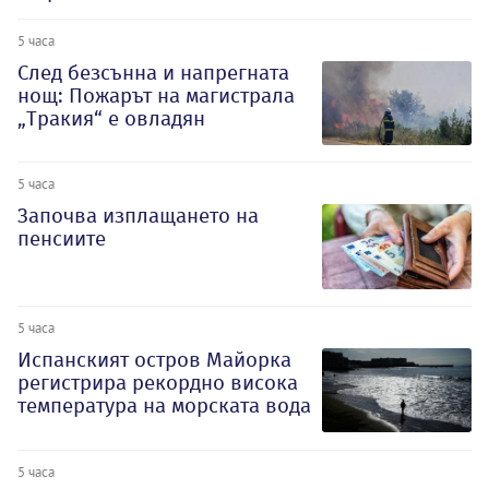
5 часа
След безсънна и напрегната
нощ: Пожарът на магистрала
„Тракия“ е овладян
5 часа
Започва изплащането на
пенсиите
5 часа
Испанският остров Майорка
регистрира рекордно висока
температура на морската вода
5 часа