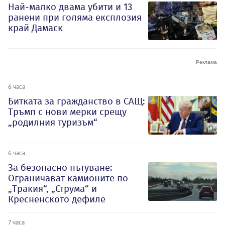
Най-малко двама убити и 13
ранени при голяма експлозия
край Дамаск
6 часа
Битката за гражданство в САЩ:
Тръмп с нови мерки срещу
„родилния туризъм“
6 часа
За безопасно пътуване:
Ограничават камионите по
„Тракия“, „Струма“ и
Кресненското дефиле
7 часа