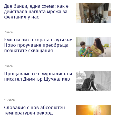
Две банди, една схема: как е
действала наглата мрежа за
фентанил у нас
7 часа
Емпати ли са хората с аутизъм:
Ново проучване преобръща
познатите схващания
7 часа
Прощаваме се с журналиста и
писател Димитър Шумналиев
13 часа
Словакия с нов абсолютен
температурен рекорд