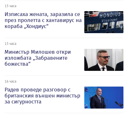
15 часа
Изписаха жената, заразила се
през пролетта с хантавирус на
кораба „Хондиус“
15 часа
Министър Милошев откри
изложбата „Забравените
божества“
16 часа
Радев проведе разговор с
британския външен министър
за сигурността