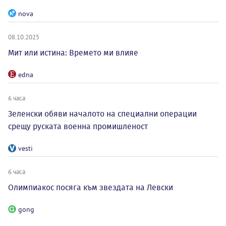
nova
08.10.2025
Мит или истина: Времето ми влияе
edna
6 часа
Зеленски обяви началото на специални операции
срещу руската военна промишленост
vesti
6 часа
Олимпиакос посяга към звездата на Левски
gong