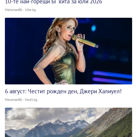
10-те най-горещи БГ хита за юли 2026
MelomanBG - 10te.bg
6 август: Честит рожден ден, Джери Халиуел!
MelomanBG - Sled5.bg