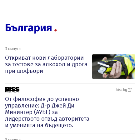
България
3 минути
Откриват нови лаборатории
за тестове за алкохол и дрога
при шофьори
biss.bg
От философия до успешно
управление: Д-р Джей Ди
Минингер (АУБГ) за
лидерството отвъд авторитета
и уменията на бъдещето.
8 минути