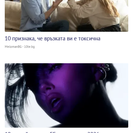
10 признака, че връзката ви е токсична
MelomanBG - 10te.bg