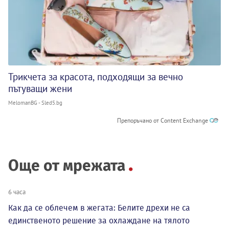
Трикчета за красота, подходящи за вечно
пътуващи жени
MelomanBG - Sled5.bg
Препоръчано от Content Exchange
Още от мрежата
6 часа
Как да се облечем в жегата: Белите дрехи не са
единственото решение за охлаждане на тялото