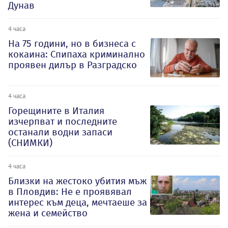
Дунав
4 часа
На 75 години, но в бизнеса с
кокаина: Спипаха криминално
проявен дилър в Разградско
4 часа
Горещините в Италия
изчерпват и последните
останали водни запаси
(СНИМКИ)
4 часа
Близки на жестоко убития мъж
в Пловдив: Не е проявявал
интерес към деца, мечтаеше за
жена и семейство