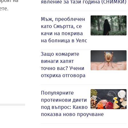
Броят на
явление за тази година (СНИМКИ)
ете.
Мъж, преоблечен
като Смъртта, се
качи на покрива
на болница в Уелс
Защо комарите
винаги хапят
точно вас? Учени
откриха отговора
Популярните
протеинови диети
под въпрос: Какво
показва ново проучване