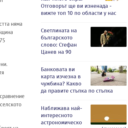
от
Отговорът ще ви изненада -
вижте топ 10 по области у нас
стта няма
Светлината на
община
българското
 75
слово: Стефан
Цанев на 90
ни.
Банковата ви
тя
карта изчезна в
чужбина? Какво
да правите стъпка по стъпка
 сравнение
 селското
Наближава най-
.
интересното
астрономическо