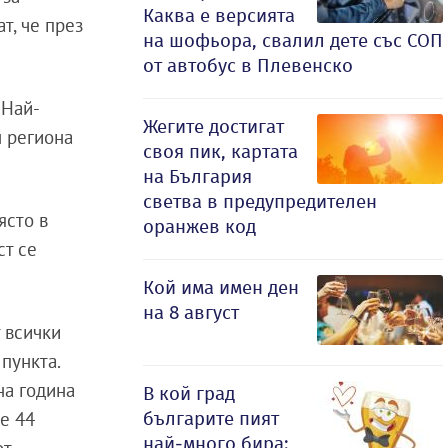
Каква е версията
т, че през
на шофьора, свалил дете със СОП
от автобус в Плевенско
 Най-
Жегите достигат
м региона
своя пик, картата
на България
светва в предупредителен
ясто в
оранжев код
ст се
Кой има имен ден
на 8 август
т всички
 пункта.
на година
В кой град
българите пият
 е 44
най-много бира: