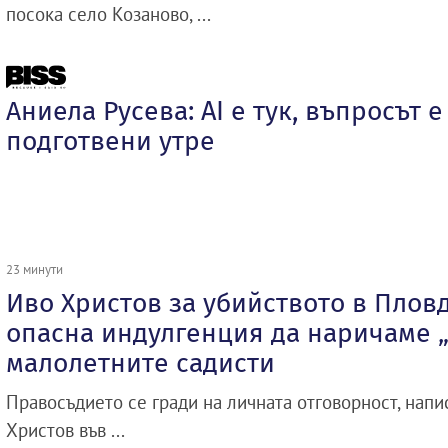
посока село Козаново, ...
Аниела Русева: AI е тук, въпросът е
подготвени утре
23 минути
Иво Христов за убийството в Плов
опасна индулгенция да наричаме 
малолетните садисти
Правосъдието се гради на личната отговорност, нап
Христов във ...