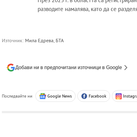
През 2025 г. в областта са регистрира
разводите намалява, като да се раздел
Източник:
Мила Едрева, БТА
Добави ни в предпочитани източници в Google
Последвайте ни
Google News
Facebook
Instag