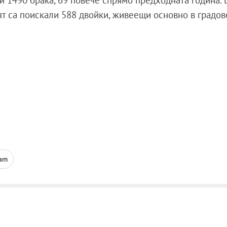
ни 1490 брака, 69 повече спрямо предходната година. 
ят са поискали 588 двойки, живеещи основно в градов
ram