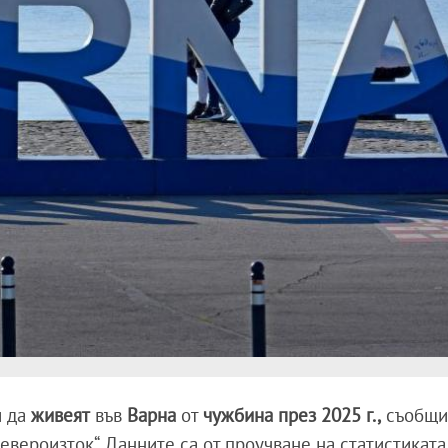
и да
живеят
във
Варна
от
чужбина през 2025 г.,
съобщи
вероизток“. Данните са от проучване на статистиката