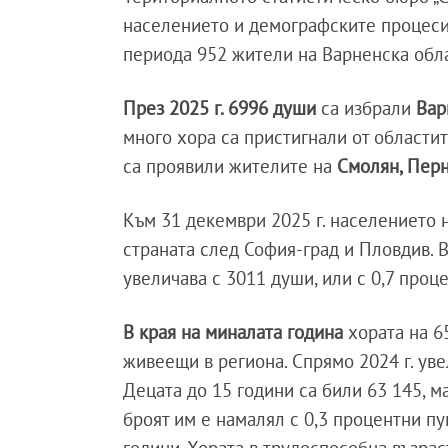
населението и демографските процеси 
периода 952 жители на Варненска обла
През 2025 г. 6996 души
са избрали
Вар
много хора са пристигнали от области
са проявили жителите на
Смолян, Перн
Към 31 декември 2025 г. населението н
страната след София-град и Пловдив. В
увеличава с 3011 души, или с 0,7 проце
В края на миналата година
хората на 65
живеещи в региона. Спрямо 2024 г. уве
Децата до 15 години са били 63 145, м
броят им е намалял с 0,3 процентни пу