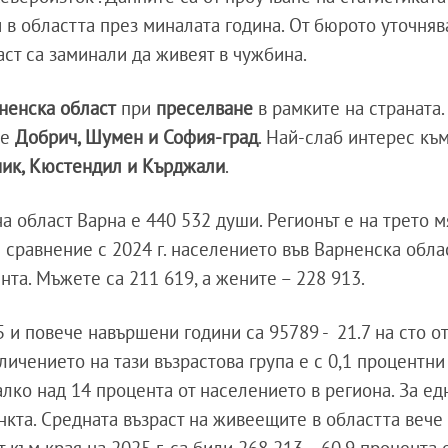
в областта през миналата година. От бюрото уточнява
ст са заминали да живеят в чужбина.
ненска област
при
преселване
в рамките на страната.
те
Добрич, Шумен и София-град
. Най-слаб интерес къ
ик, Кюстендил и Кърджали
.
а област Варна е 440 532 души. Регионът е на трето м
 сравнение с 2024 г. населението във Варненска обла
нта. Мъжете са 211 619, а жените – 228 913.
 и повече навършени години са 95789 - 21.7 на сто о
личението на тази възрастова група е с 0,1 процентни
алко над 14 процента от населението в региона. За ед
нкта. Средната възраст на живеещите в областта вече