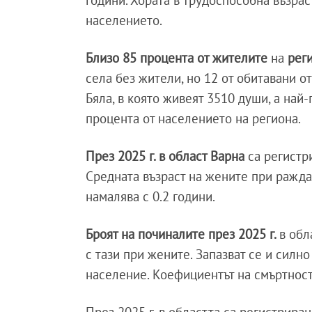
години. Хората в трудоспособна възраст
населението.
Близо 85 процента от жителите
на
рег
села без жители, но 12 от обитавани 
Бяла, в която живеят 3510 души, а най
процента от населението на региона.
През 2025 г. в област Варна
са регистри
Средната възраст на жените при раждан
намалява с 0.2 години.
Броят на починалите през 2025 г.
в обл
с тази при жените. Запазват се и силн
население. Коефициентът на смъртност