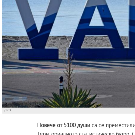
/ БТА
Повече от 5100 души
са се преместил
Териториалното статистическо бюро „Се