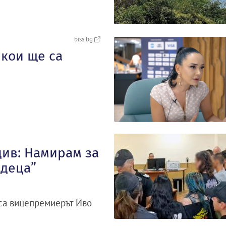
biss.bg
 кои ще са
див: Намирам за
„деца”
иса вицепремиерът Иво