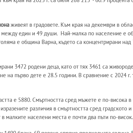
 към края на 2025 г. са били 268 213 - 60.9 процента 
иона
живеят в градовете. Към края на декември в обла
от между един и 49 души. Най-малка по население е 
-голяма е община Варна, където са концентрирани над
рани 3472 родени деца, като от тях 3461 са живороде
е на първо дете е 28.5 години. В сравнение с 2024 г. 
астта е 5880. Смъртността сред мъжете е по-висока в
о изразените различия в смъртността сред градското и
 в малките населени места е почти два пъти по-висок