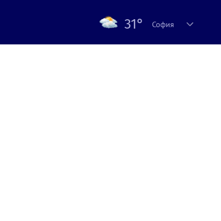
31°
София