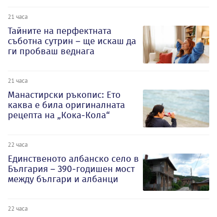
21 часа
Тайните на перфектната
съботна сутрин – ще искаш да
ги пробваш веднага
21 часа
Манастирски ръкопис: Ето
каква е била оригиналната
рецепта на „Кока-Кола“
22 часа
Единственото албанско село в
България – 390-годишен мост
между българи и албанци
22 часа