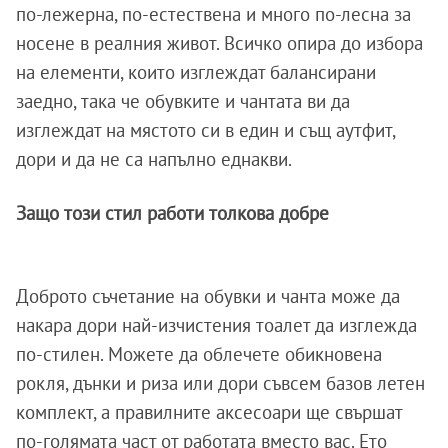
по-лежерна, по-естествена и много по-лесна за
носене в реалния живот. Всичко опира до избора
на елементи, които изглеждат балансирани
заедно, така че обувките и чантата ви да
изглеждат на мястото си в един и същ аутфит,
дори и да не са напълно еднакви.
Защо този стил работи толкова добре
Доброто съчетание на обувки и чанта може да
накара дори най-изчистения тоалет да изглежда
по-стилен. Можете да облечете обикновена
рокля, дънки и риза или дори съвсем базов летен
комплект, а правилните аксесоари ще свършат
по-голямата част от работата вместо вас. Ето