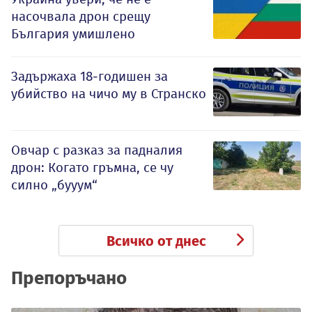
насочвала дрон срещу
България умишлено
Задържаха 18-годишен за
убийство на чичо му в Странско
Овчар с разказ за падналия
дрон: Когато гръмна, се чу
силно „бууум“
Всичко от днес
Препоръчано