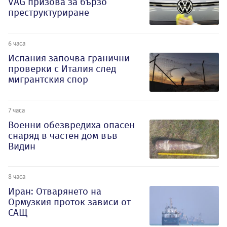
VAG призова за бързо
преструктуриране
6 часа
Испания започва гранични
проверки с Италия след
мигрантския спор
7 часа
Военни обезвредиха опасен
снаряд в частен дом във
Видин
8 часа
Иран: Отварянето на
Ормузкия проток зависи от
САЩ