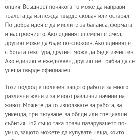
опция. Всъщност понякога то може да направи
тоалета да изглежда твърде скован или остарял.
По-добра идея е да мислите за баланса, формата
и настроението. Ако единият елемент е смел,
другият може да бъде по-спокоен. Ако единият е
с богата текстура, другият може да бъде изчистен.
Ако единият е ежедневен, другият не трябва да се
усеща твърде официален.
Този подход е полезен, защото работи за много
различни жени и за много различни начини на
живот. Можете да го използвате за работа, за
уикенда, при пътуване, за обяди или специални
събития. Той също така прави пазаруването по-
умно, защото можете да купувате неща, които