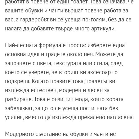
работят в повече от един тоалет. Това означава, че
вашите обувки и чанти вършат повече работа за
вас, а гардеробът ви се усеща по-голям, без да се
налага да добавяте твърде много артикули.
Най-лесната формула е проста: изберете една
основна идея и градете около нея. Можете да
започнете с цвета, текстурата или стила, след
което се уверете, че вторият ви аксесоар го
подкрепя. Когато правите това, тоалетът ви
изглежда естествен, модерен и лесен за
разбиране. Това е онзи тип мода, която хората
забелязват, защото се усеща постигната без
усилия, вместо да изглежда прекалено нагласена.
Модерното съчетание на обувки и чанти не