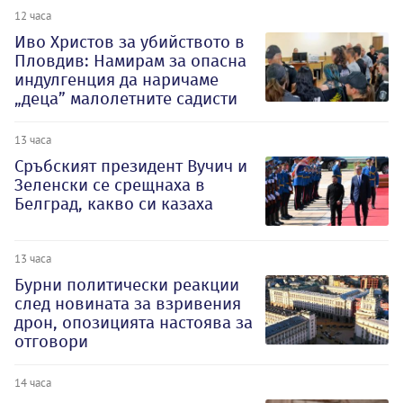
12 часа
Иво Христов за убийството в
Пловдив: Намирам за опасна
индулгенция да наричаме
„деца” малолетните садисти
13 часа
Сръбският президент Вучич и
Зеленски се срещнаха в
Белград, какво си казаха
13 часа
Бурни политически реакции
след новината за взривения
дрон, опозицията настоява за
отговори
14 часа