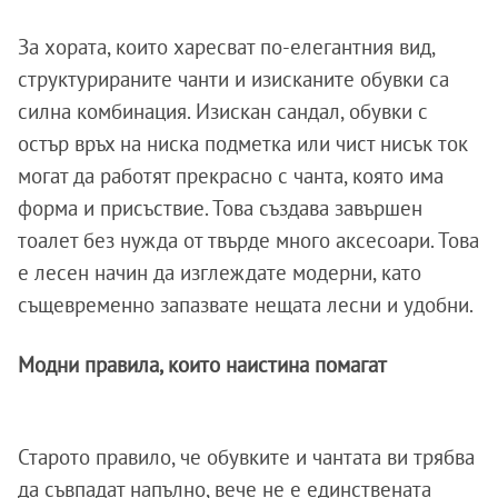
За хората, които харесват по-елегантния вид,
структурираните чанти и изисканите обувки са
силна комбинация. Изискан сандал, обувки с
остър връх на ниска подметка или чист нисък ток
могат да работят прекрасно с чанта, която има
форма и присъствие. Това създава завършен
тоалет без нужда от твърде много аксесоари. Това
е лесен начин да изглеждате модерни, като
същевременно запазвате нещата лесни и удобни.
Модни правила, които наистина помагат
Старото правило, че обувките и чантата ви трябва
да съвпадат напълно, вече не е единствената