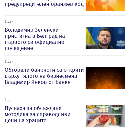
предупредителен оранжев код
1 ден
Володимир Зеленски
пристигна в Белград на
първото си официално
посещение
1 ден
Обгорели банкноти са открити
върху тялото на бизнесмена
Владимир Янков от Банкя
1 ден
Пуснаха за обсъждане
методика за справедливи
цени на храните