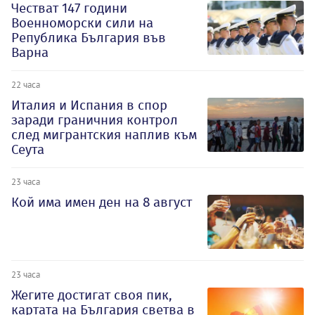
Честват 147 години
Военноморски сили на
Република България във
Варна
22 часа
Италия и Испания в спор
заради граничния контрол
след мигрантския наплив към
Сеута
23 часа
Кой има имен ден на 8 август
23 часа
Жегите достигат своя пик,
картата на България светва в