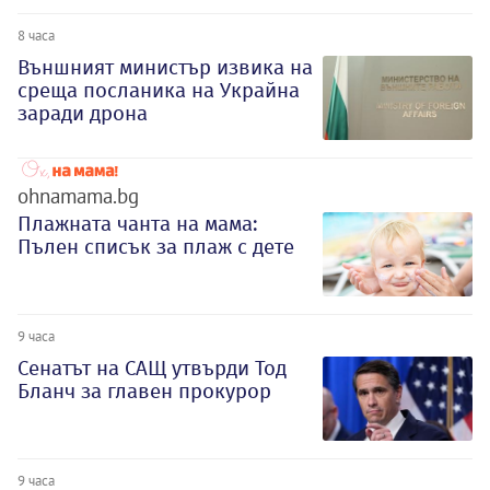
8 часа
Външният министър извика на
среща посланика на Украйна
заради дрона
ohnamama.bg
Плажната чанта на мама:
Пълен списък за плаж с дете
9 часа
Сенатът на САЩ утвърди Тод
Бланч за главен прокурор
9 часа