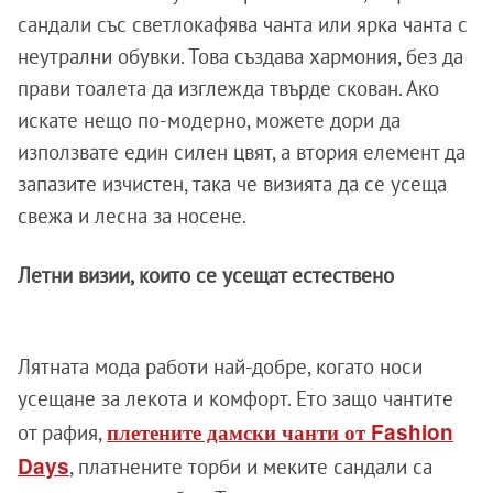
сандали със светлокафява чанта или ярка чанта с
неутрални обувки. Това създава хармония, без да
прави тоалета да изглежда твърде скован. Ако
искате нещо по-модерно, можете дори да
използвате един силен цвят, а втория елемент да
запазите изчистен, така че визията да се усеща
свежа и лесна за носене.
Летни визии, които се усещат естествено
Лятната мода работи най-добре, когато носи
усещане за лекота и комфорт. Ето защо чантите
плетените дамски чанти от Fashion
от рафия,
Days
, платнените торби и меките сандали са