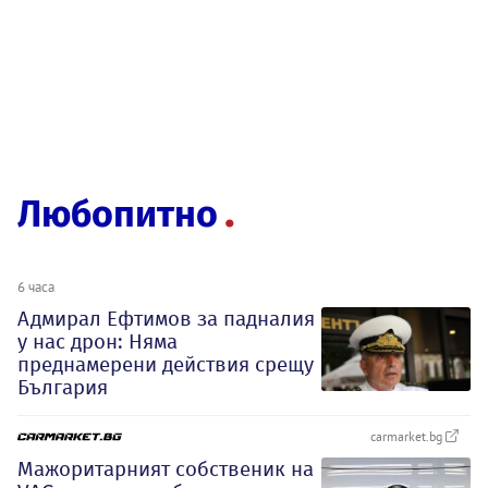
Любопитно
6 часа
Адмирал Ефтимов за падналия
у нас дрон: Няма
преднамерени действия срещу
България
carmarket.bg
Мажоритарният собственик на