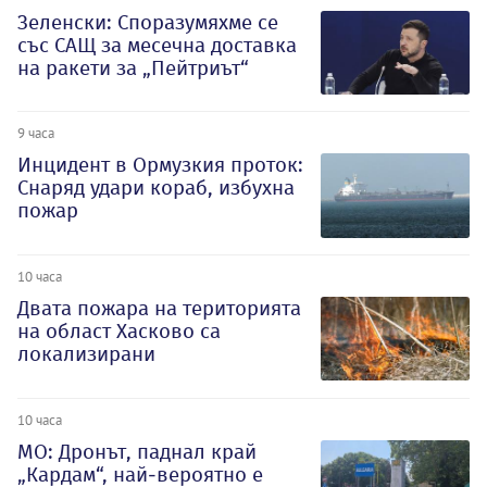
Зеленски: Споразумяхме се
със САЩ за месечна доставка
на ракети за „Пейтриът“
9 часа
Инцидент в Ормузкия проток:
Снаряд удари кораб, избухна
пожар
10 часа
Двата пожара на територията
на област Хасково са
локализирани
10 часа
МО: Дронът, паднал край
„Кардам“, най-вероятно е