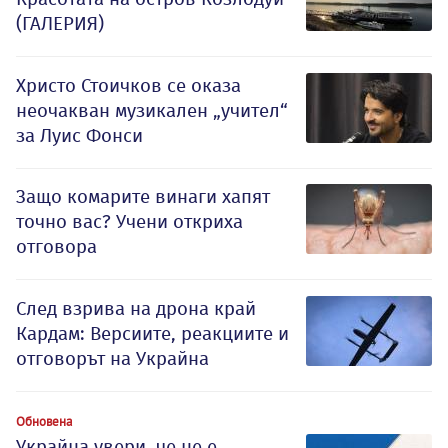
(ГАЛЕРИЯ)
Христо Стоичков се оказа
неочакван музикален „учител“
за Луис Фонси
Защо комарите винаги хапят
точно вас? Учени откриха
отговора
След взрива на дрона край
Кардам: Версиите, реакциите и
отговорът на Украйна
Обновена
Украйна увери, че не е