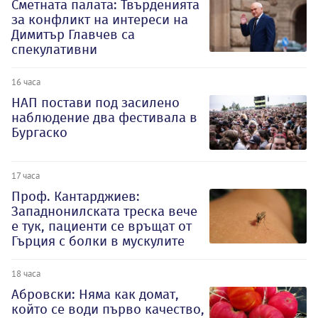
Сметната палата: Твърденията
за конфликт на интереси на
Димитър Главчев са
спекулативни
16 часа
НАП постави под засилено
наблюдение два фестивала в
Бургаско
17 часа
Проф. Кантарджиев:
Западнонилската треска вече
е тук, пациенти се връщат от
Гърция с болки в мускулите
18 часа
Абровски: Няма как домат,
който се води първо качество,