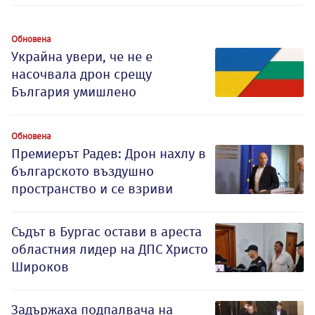
Обновена
Украйна увери, че не е
насочвала дрон срещу
България умишлено
Обновена
Премиерът Радев: Дрон нахлу в
българското въздушно
пространство и се взриви
Съдът в Бургас остави в ареста
областния лидер на ДПС Христо
Широков
Задържаха подпалвача на