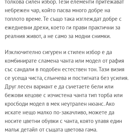
толкова силен избор. Тези елементи притежават
небрежен чар, който пасва много добре на
топлото време. Те също така изглеждат добре с
ежедневни дрехи, което ги прави практични за
реалния живот, а не само за модни снимки.
Изключително сигурен и стилен избор е да
комбинирате сламена чанта или модел от рафия
със сандали в подобен естествен тон. Тази визия
се усеща чиста, слънчева и постигната без усилия.
Друг лесен вариант е да съчетаете бели или
бежови кецове с изчистена чанта тип торба или
кросбоди модел в мек неутрален нюанс. Ако
искате нещо малко по-закачливо, можете да
носите цветни обувки с чанта, която улавя един
малък детайл от същата цветова гама.