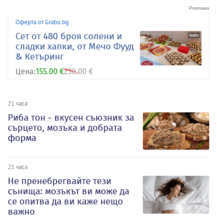
Оферта от Grabo.bg
Сет от 480 броя солени и
сладки хапки, от Мечо Фууд
& Кетъринг
Цена:
155.00 €
230.00 €
21 часа
Риба тон - вкусен съюзник за
сърцето, мозъка и добрата
форма
21 часа
Не пренебрегвайте тези
сънища: мозъкът ви може да
се опитва да ви каже нещо
важно