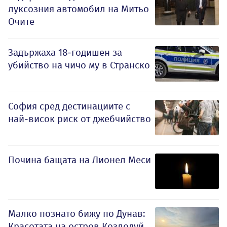
луксозния автомобил на Митьо
Очите
Задържаха 18-годишен за
убийство на чичо му в Странско
София сред дестинациите с
най-висок риск от джебчийство
Почина бащата на Лионел Меси
Малко познато бижу по Дунав:
Красотата на остров Козлодуй