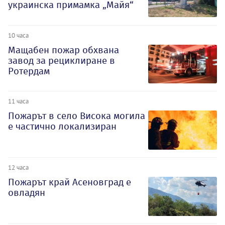
украинска примамка „Майя“
10 часа
Мащабен пожар обхвана
завод за рециклиране в
Ротердам
11 часа
Пожарът в село Висока могила
е частично локализиран
12 часа
Пожарът край Асеновград е
овладян