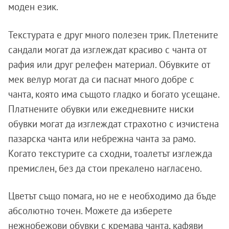
моден език.
Текстурата е друг много полезен трик. Плетените
сандали могат да изглеждат красиво с чанта от
рафия или друг релефен материал. Обувките от
мек велур могат да си паснат много добре с
чанта, която има същото гладко и богато усещане.
Платнените обувки или ежедневните ниски
обувки могат да изглеждат страхотно с изчистена
пазарска чанта или небрежна чанта за рамо.
Когато текстурите са сходни, тоалетът изглежда
премислен, без да стои прекалено нагласено.
Цветът също помага, но не е необходимо да бъде
абсолютно точен. Можете да изберете
нежнобежови обувки с кремава чанта, кафяви