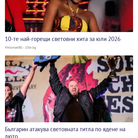
10-те най-горещи световни хита за юли 2026
MelomanBG - 10te.bg
Българин атакува световната титла по ядене на
люто