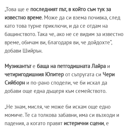
„Това ще е
последният път, в който съм тук за
известно време
. Може да си взема почивка, след
като това турне приключи, и да се отдам на
бащинството. Така че, ако не се видим за известно
време, обичам ви, благодаря ви, че дойдохте“,
добави Шийрън.
Музикантът
е
баща на петгодишната Лайра
и
четиригодишния Юпитер
от съпругата си
Чери
Сийборн
и по-рано сподели, че би искал да
добави още една дъщеря към семейството.
„Не знам, мисля, че може би искам още едно
момиче. Те са толкова забавни, има си възходи и
падения, а когато правят
истерични сцени
, е