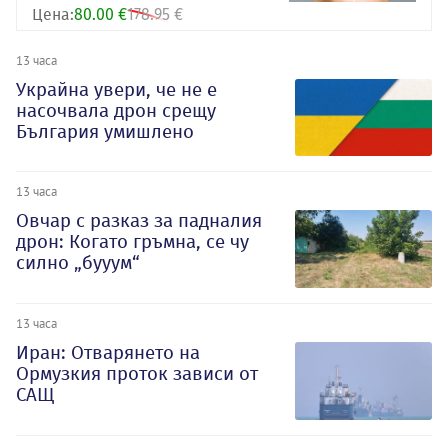
Цена:
80.00 €
178.95 €
13 часа
Украйна увери, че не е
насочвала дрон срещу
България умишлено
13 часа
Овчар с разказ за падналия
дрон: Когато гръмна, се чу
силно „бууум“
13 часа
Иран: Отварянето на
Ормузкия проток зависи от
САЩ