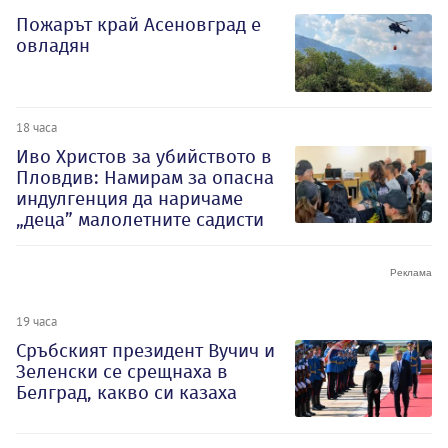
Пожарът край Асеновград е
овладян
18 часа
Иво Христов за убийството в
Пловдив: Намирам за опасна
индулгенция да наричаме
„деца” малолетните садисти
19 часа
Сръбският президент Вучич и
Зеленски се срещнаха в
Белград, какво си казаха