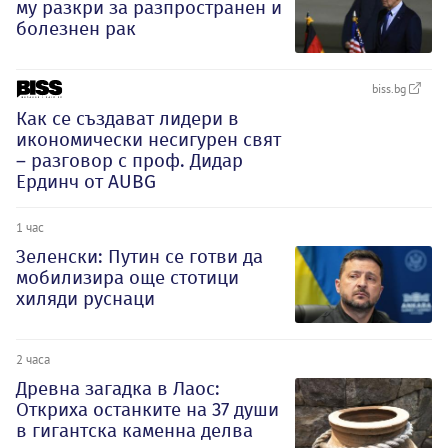
му разкри за разпространен и
болезнен рак
biss.bg
Как се създават лидери в
икономически несигурен свят
– разговор с проф. Дидар
Ердинч от AUBG
1 час
Зеленски: Путин се готви да
мобилизира още стотици
хиляди руснаци
2 часа
Древна загадка в Лаос:
Откриха останките на 37 души
в гигантска каменна делва