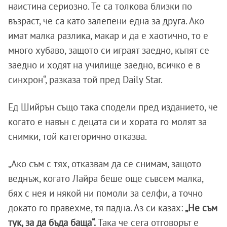
наистина сериозно. Те са толкова близки по
възраст, че са като залепени една за друга. Ако
имат малка разлика, макар и да е хаотично, то е
много хубаво, защото си играят заедно, къпят се
заедно и ходят на училище заедно, всичко е в
синхрон“, разказа той пред Daily Star.
Ед Шийрън също така сподели пред изданието, че
когато е навън с децата си и хората го молят за
снимки, той категорично отказва.
„Ако съм с тях, отказвам да се снимам, защото
веднъж, когато Лайра беше още съвсем малка,
бях с нея и някой ни помоли за селфи, а точно
докато го правехме, тя падна. Аз си казах:
„Не съм
тук, за да бъда баща“.
Така че сега отговорът е