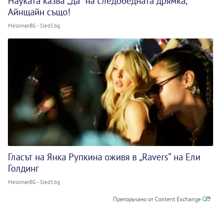
Науката казва „да“ на следобедната дрямка,
Айнщайн също!
MelomanBG - Sled5.bg
Гласът на Янка Рупкина оживя в „Ravers“ на Ели
Голдинг
MelomanBG - Sled5.bg
Препоръчано от Content Exchange