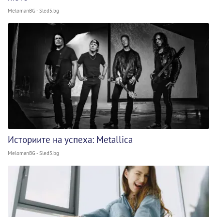
MelomanBG - Sled5.bg
Историите на успеха: Metallica
MelomanBG - Sled5.bg