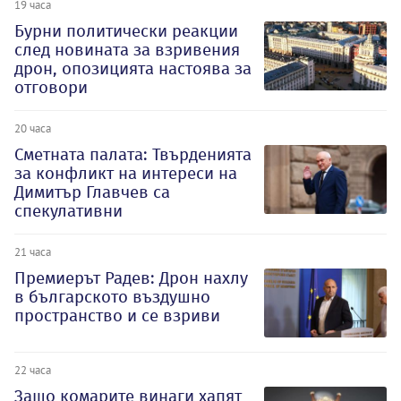
19 часа
Бурни политически реакции
след новината за взривения
дрон, опозицията настоява за
отговори
20 часа
Сметната палата: Твърденията
за конфликт на интереси на
Димитър Главчев са
спекулативни
21 часа
Премиерът Радев: Дрон нахлу
в българското въздушно
пространство и се взриви
22 часа
Защо комарите винаги хапят