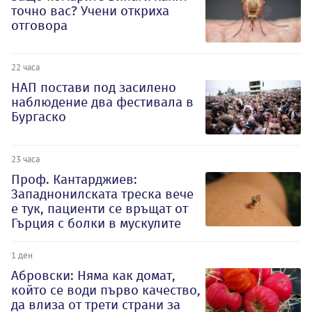
точно вас? Учени откриха
отговора
22 часа
НАП постави под засилено
наблюдение два фестивала в
Бургаско
23 часа
Проф. Кантарджиев:
Западнонилската треска вече
е тук, пациенти се връщат от
Гърция с болки в мускулите
1 ден
Абровски: Няма как домат,
който се води първо качество,
да влиза от трети страни за