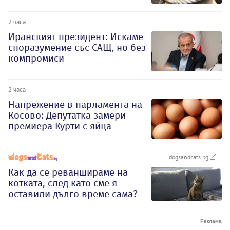
2 часа
Иранският президент: Искаме
споразумение със САЩ, но без
компромиси
2 часа
Напрежение в парламента на
Косово: Депутатка замери
премиера Курти с яйца
dogsandcats.bg
Как да се реваншираме на
котката, след като сме я
оставили дълго време сама?