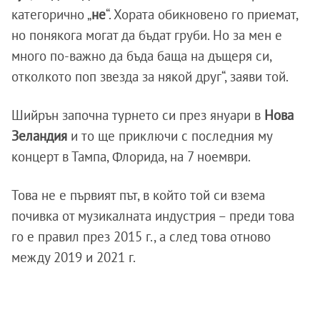
категорично „
не
“. Хората обикновено го приемат,
но понякога могат да бъдат груби. Но за мен е
много по-важно да бъда баща на дъщеря си,
отколкото поп звезда за някой друг“, заяви той.
Шийрън започна турнето си през януари в
Нова
Зеландия
и то ще приключи с последния му
концерт в Тампа, Флорида, на 7 ноември.
Това не е първият път, в който той си взема
почивка от музикалната индустрия – преди това
го е правил през 2015 г., а след това отново
между 2019 и 2021 г.