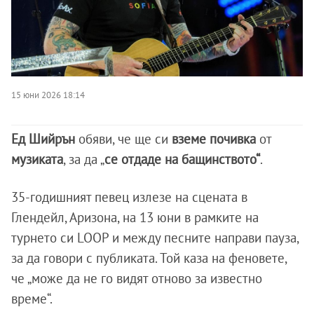
15 юни 2026 18:14
Ед Шийрън
обяви, че ще си
вземе почивка
от
музиката
, за да „
се отдаде на бащинството“
.
35-годишният певец излезе на сцената в
Глендейл, Аризона, на 13 юни в рамките на
турнето си LOOP и между песните направи пауза,
за да говори с публиката. Той каза на феновете,
че „може да не го видят отново за известно
време“.