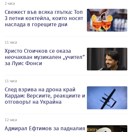
2 часа
Свежест във всяка глътка: Топ
3 летни коктейла, които носят
наслада в горещите дни
11 часа
Христо Стоичков се оказа
неочакван музикален „учител“
за Луис Фонси
11 часа
След взрива на дрона край
Кардам: Версиите, реакциите и
отговорът на Украйна
12 часа
Адмирал Ефтимов за падналия