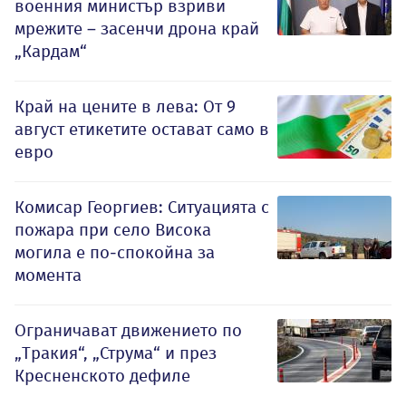
военния министър взриви
мрежите – засенчи дрона край
„Кардам“
Край на цените в лева: От 9
август етикетите остават само в
евро
Комисар Георгиев: Ситуацията с
пожара при село Висока
могила е по-спокойна за
момента
Ограничават движението по
„Тракия“, „Струма“ и през
Кресненското дефиле