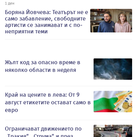
1 ден
Боряна Йовчева: Театърът не е
само забавление, свободните
артисти се занимават и с по-
неприятни теми
Жълт код за опасно време в
няколко области в неделя
Край на цените в лева: От 9
август етикетите остават само в
евро
Ограничават движението по
„Тракия“, „Струма“ и през