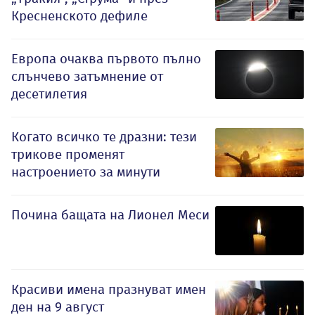
Кресненското дефиле
Европа очаква първото пълно
слънчево затъмнение от
десетилетия
Когато всичко те дразни: тези
трикове променят
настроението за минути
Почина бащата на Лионел Меси
Красиви имена празнуват имен
ден на 9 август