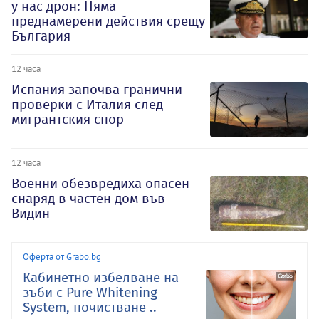
у нас дрон: Няма
преднамерени действия срещу
България
12 часа
Испания започва гранични
проверки с Италия след
мигрантския спор
12 часа
Военни обезвредиха опасен
снаряд в частен дом във
Видин
Оферта от Grabo.bg
Кабинетно избелване на
зъби с Pure Whitening
System, почистване ..