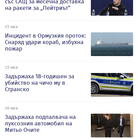
със САЩ за месечна доставка
на ракети за „Пейтриът“
15 часа
Инцидент в Ормузкия проток:
Снаряд удари кораб, избухна
пожар
15 часа
Задържаха 18-годишен за
убийство на чичо му в
Странско
16 часа
Задържаха подпалвача на
луксозния автомобил на
Митьо Очите