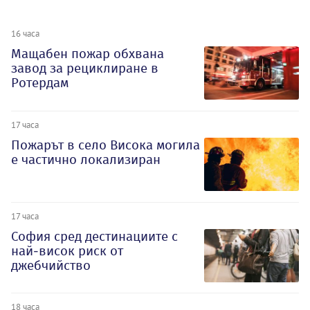
16 часа
Мащабен пожар обхвана
завод за рециклиране в
Ротердам
17 часа
Пожарът в село Висока могила
е частично локализиран
17 часа
София сред дестинациите с
най-висок риск от
джебчийство
18 часа