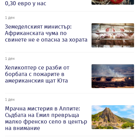
0,30 евро у нас
1 ден
Земеделският министър:
Африканската чума по
свинете не е опасна за хората
1 ден
Хеликоптер се разби от
борбата с пожарите в
американския щат Юта
1 ден
Мрачна мистерия в Алпите:
Съдбата на Емил превръща
малко френско село в център
на внимание