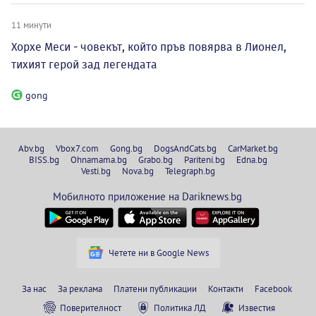
11 минути
Хорхе Меси - човекът, който пръв повярва в Лионел,
тихият герой зад легендата
gong
Abv.bg
Vbox7.com
Gong.bg
DogsAndCats.bg
CarMarket.bg
BISS.bg
Ohnamama.bg
Grabo.bg
Pariteni.bg
Edna.bg
Vesti.bg
Nova.bg
Telegraph.bg
Мобилното приложение на Dariknews.bg
Четете ни в Google News
За нас
За реклама
Платени публикации
Контакти
Facebook
Поверителност
Политика ЛД
Известия