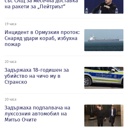
със САЩ за месечна доставка
на ракети за „Пейтриът“
19 часа
Инцидент в Ормузкия проток:
Снаряд удари кораб, избухна
пожар
20 часа
Задържаха 18-годишен за
убийство на чичо му в
Странско
20 часа
Задържаха подпалвача на
луксозния автомобил на
Митьо Очите