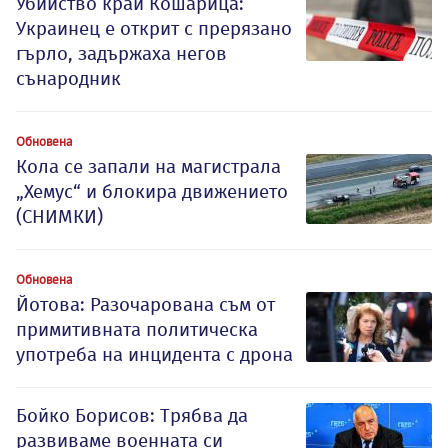
Убийство край Кошарица:
Украинец е открит с прерязано
гърло, задържаха негов
сънародник
Обновена
Кола се запали на магистрала
„Хемус“ и блокира движението
(СНИМКИ)
Обновена
Йотова: Разочарована съм от
примитивната политическа
употреба на инцидента с дрона
Бойко Борисов: Трябва да
развиваме военната си