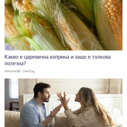
Какво е царевична коприна и защо е толкова
полезна?
MelomanBG - Sled5.bg