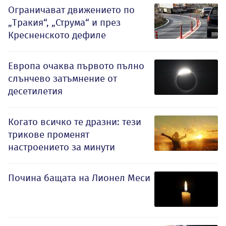
Ограничават движението по
„Тракия“, „Струма“ и през
Кресненското дефиле
Европа очаква първото пълно
слънчево затъмнение от
десетилетия
Когато всичко те дразни: тези
трикове променят
настроението за минути
Почина бащата на Лионел Меси