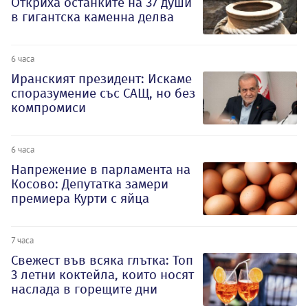
Откриха останките на 37 души
в гигантска каменна делва
6 часа
Иранският президент: Искаме
споразумение със САЩ, но без
компромиси
6 часа
Напрежение в парламента на
Косово: Депутатка замери
премиера Курти с яйца
7 часа
Свежест във всяка глътка: Топ
3 летни коктейла, които носят
наслада в горещите дни