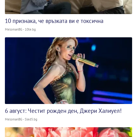
10 признака, че връзката ви е токсична
MelomanBG - 10te.bg
6 август: Честит рожден ден, Джери Халиуел!
MelomanBG - Sled5.bg