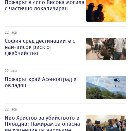
Пожарът в село Висока могила
е частично локализиран
22 часа
София сред дестинациите с
най-висок риск от
джебчийство
22 часа
Пожарът край Асеновград е
овладян
22 часа
Иво Христов за убийството в
Пловдив: Намирам за опасна
индулгенция да наричаме