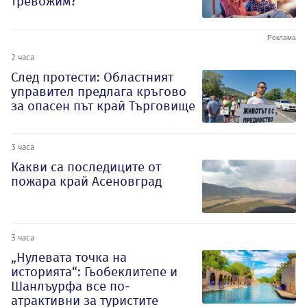
тревожим?
2 часа
След протести: Областният
управител предлага кръгово
за опасен път край Търговище
3 часа
Какви са последиците от
пожара край Асеновград
3 часа
„Нулевата точка на
историята“: Гьобеклитепе и
Шанлъурфа все по-
атрактивни за туристите