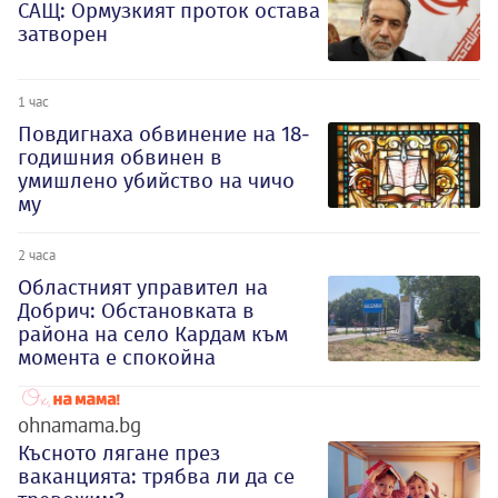
САЩ: Ормузкият проток остава
затворен
1 час
Повдигнаха обвинение на 18-
годишния обвинен в
умишлено убийство на чичо
му
2 часа
Oбластният управител на
Добрич: Обстановката в
района на село Кардам към
момента е спокойна
ohnamama.bg
Късното лягане през
ваканцията: трябва ли да се