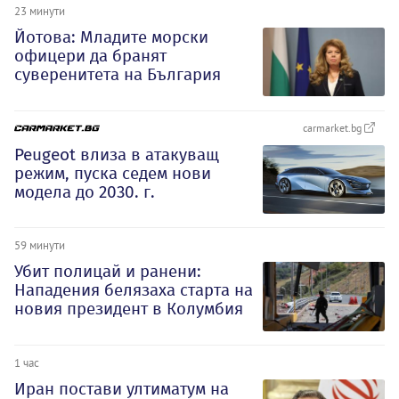
23 минути
Йотова: Младите морски
офицери да бранят
суверенитета на България
carmarket.bg
Peugeot влиза в атакуващ
режим, пуска седем нови
модела до 2030. г.
59 минути
Убит полицай и ранени:
Нападения белязаха старта на
новия президент в Колумбия
1 час
Иран постави ултиматум на