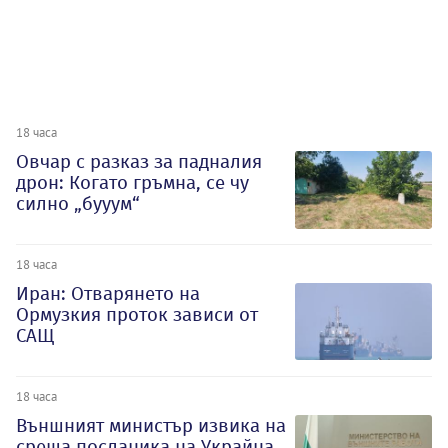
18 часа
Овчар с разказ за падналия
дрон: Когато гръмна, се чу
силно „бууум“
18 часа
Иран: Отварянето на
Ормузкия проток зависи от
САЩ
18 часа
Външният министър извика на
среща посланика на Украйна