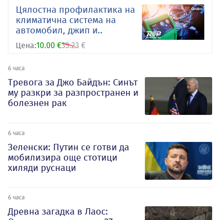
Цялостна профилактика на
климатична система на
автомобил, джип и..
Цена:
10.00 €
33.23 €
6 часа
Тревога за Джо Байдън: Синът
му разкри за разпространен и
болезнен рак
6 часа
Зеленски: Путин се готви да
мобилизира още стотици
хиляди руснаци
6 часа
Древна загадка в Лаос: