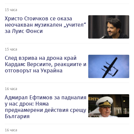
15 часа
Христо Стоичков се оказа
неочакван музикален „учител“
за Луис Фонси
15 часа
След взрива на дрона край
Кардам: Версиите, реакциите и
отговорът на Украйна
16 часа
Адмирал Ефтимов за падналия
у нас дрон: Няма
преднамерени действия срещу
България
16 часа