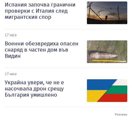
Испания започва гранични
проверки с Италия след
мигрантския спор
17 часа
Военни обезвредиха опасен
снаряд в частен дом във
Видин
17 часа
Украйна увери, че не е
насочвала дрон срещу
България умишлено