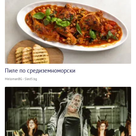
Пиле по средиземноморски
MelomanBG - Sled5.bg