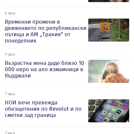
6 часа
Временни промени в
движението по републикански
пътища и АМ „Тракия“ от
понеделник
7 часа
Възрастна жена даде близо 10
000 евро на ало измамници в
Кърджали
7 часа
НОИ вече превежда
обезщетения по Revolut и по
сметки зад граница
7 часа