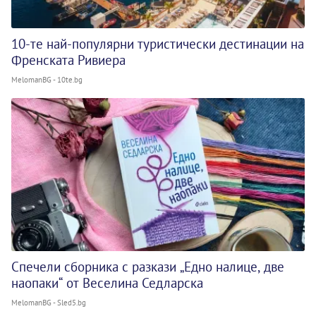
10-те най-популярни туристически дестинации на
Френската Ривиера
MelomanBG - 10te.bg
Спечели сборника с разкази „Едно налице, две
наопаки“ от Веселина Седларска
MelomanBG - Sled5.bg