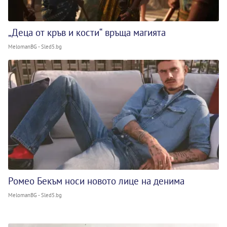
„Деца от кръв и кости“ връща магията
MelomanBG - Sled5.bg
Ромео Бекъм носи новото лице на денима
MelomanBG - Sled5.bg