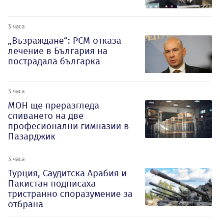
3 часа
„Възраждане“: РСМ отказа
лечение в България на
пострадала българка
3 часа
МОН ще преразгледа
сливането на две
професионални гимназии в
Пазарджик
3 часа
Турция, Саудитска Арабия и
Пакистан подписаха
тристранно споразумение за
отбрана