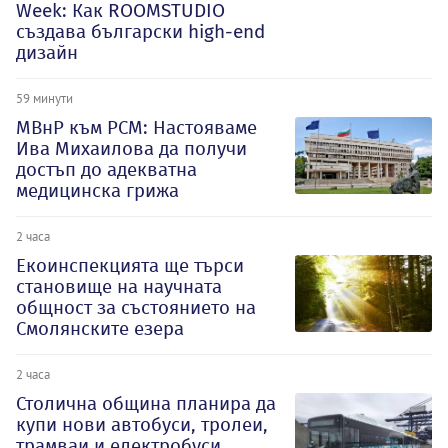
Week: Как ROOMSTUDIO
създава български high-end
дизайн
59 минути
МВнР към РСМ: Настояваме
Ива Михаилова да получи
достъп до адекватна
медицинска грижа
2 часа
Екоинспекцията ще търси
становище на научната
общност за състоянието на
Смолянските езера
2 часа
Столична община планира да
купи нови автобуси, тролеи,
трамваи и електробуси