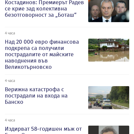
Костадинов: Премиерът Радев
се крие зад колективна
безотговорност за „Боташ“
4 часа
Над 20 000 евро финансова
подкрепа са получили
пострадалите от майските
наводнения във
Великотърновско
4 часа
Верижна катастрофа с
пострадали на входа на
Банско
4 часа
Издирват 58-годишен мъж от