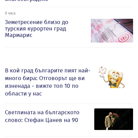
8 часа
Земетресение близо до
турския курортен град
Мармарис
В кой град българите пият най-
много бира: Отговорът ще ви
изненада - вижте топ 10 по
области у нас
Светлината на българското
слово: Стефан Цанев на 90