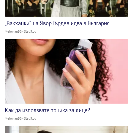
„Вакханки“ на Явор Гърдев идва в България
MelomanBG - Sled5.bg
Как да използвате тоника за лице?
MelomanBG - Sled5.bg