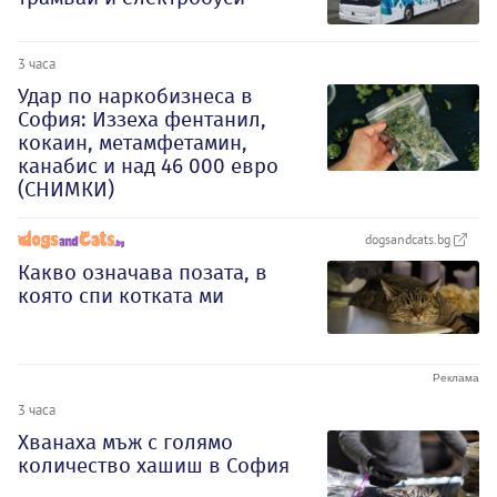
3 часа
Удар по наркобизнеса в
София: Иззеха фентанил,
кокаин, метамфетамин,
канабис и над 46 000 евро
(СНИМКИ)
dogsandcats.bg
Какво означава позата, в
която спи котката ми
3 часа
Хванаха мъж с голямо
количество хашиш в София