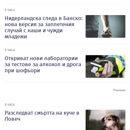
6 часа
Нидерландска следа в Банско:
нова версия за заплетения
случай с наши и чужди
младежи
6 часа
Откриват нови лаборатории
за тестове за алкохол и дрога
при шофьори
6 часа
Разследват смъртта на куче в
Ловеч