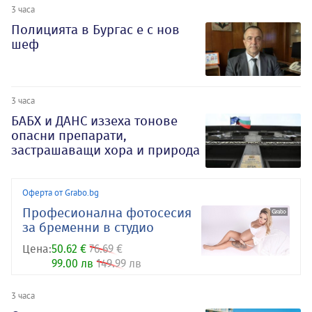
3 часа
Полицията в Бургас е с нов
шеф
3 часа
БАБХ и ДАНС иззеха тонове
опасни препарати,
застрашаващи хора и природа
Оферта от Grabo.bg
Професионална фотосесия
за бременни в студио
Цена:
50.62 €
76.69 €
99.00 лв
149.99 лв
3 часа