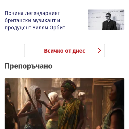
Почина легендарният
британски музикант и
продуцент Уилям Орбит
Всичко от днес
Препоръчано