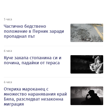
5 часа
Частично бедствено
положение в Перник заради
пропаднал път
6 часа
Куче захапа стопанина си и
почина, падайки от тераса
6 часа
Откриха мароканец с
множество наранявания край
Бяла, разследват незаконна
миграция