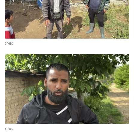
БГНЕС
БГНЕС