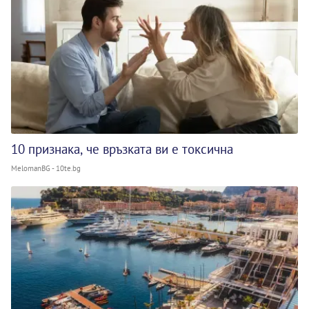
10 признака, че връзката ви е токсична
MelomanBG - 10te.bg