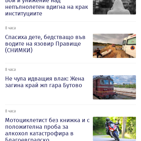
Бой и унижение над
непълнолетен вдигна на крак
институциите
8 часа
Спасиха дете, бедстващо във
водите на язовир Правище
(СНИМКИ)
8 часа
Не чула идващия влак: Жена
загина край жп гара Бутово
8 часа
Мотоциклетист без книжка и с
положителна проба за
алкохол катастрофира в
Благоевградско