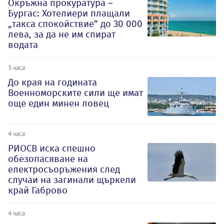
Окръжна прокуратура –
Бургас: Хотелиери плащали
„такса спокойствие“ до 30 000
лева, за да не им спират
водата
3 часа
До края на годината
Военноморските сили ще имат
още един минен ловец
4 часа
РИОСВ иска спешно
обезопасяване на
електросъоръжения след
случаи на загинали щъркели
край Габрово
4 часа