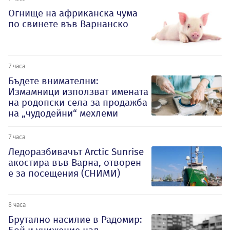
Огнище на африканска чума
по свинете във Варнанско
7 часа
Бъдете внимателни:
Измамници използват имената
на родопски села за продажба
на „чудодейни“ мехлеми
7 часа
Ледоразбивачът Arctic Sunrise
акостира във Варна, отворен
е за посещения (СНИМИ)
8 часа
Брутално насилие в Радомир: