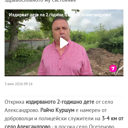
здравословното му състояние
3 юни 2026 09:16
Откриха
издирваното 2-годишно дете
от село
Александрово.
Райчо Куршум
е намерен от
доброволци и полицейски служители на
3-4 км от
село Александрово
- в посока село Осетеново,