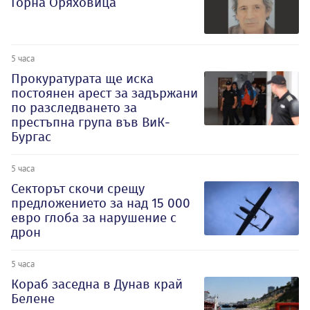
Горна Оряховица
5 часа
Прокуратурата ще иска
постоянен арест за задържани
по разследването за
престъпна група във ВиК-
Бургас
5 часа
Секторът скочи срещу
предложението за над 15 000
евро глоба за нарушение с
дрон
5 часа
Кораб заседна в Дунав край
Белене