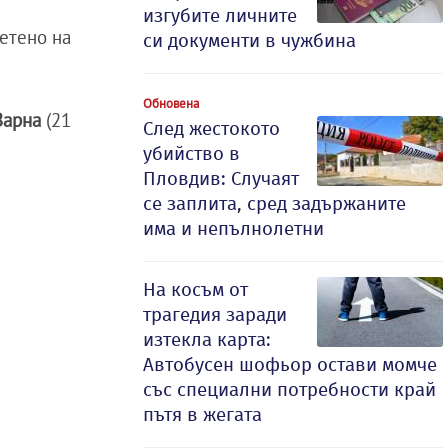
изгубите личните
ветено на
си документи в чужбина
Обновена
Варна
(21
След жестокото
убийство в
Пловдив: Случаят
се заплита, сред задържаните
има и непълнолетни
На косъм от
трагедия заради
изтекла карта:
Автобусен шофьор остави момче
със специални потребности край
пътя в жегата