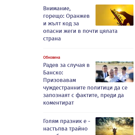
Внимание,
горещо: Оранжев
и жълт код за
опасни жеги в почти цялата
страна
Обновена
Радев за случая в
Банско:
Призовавам
чуждестранните политици да се
запознаят с фактите, преди да
коментират
Голям празник е -
настъпва трайно