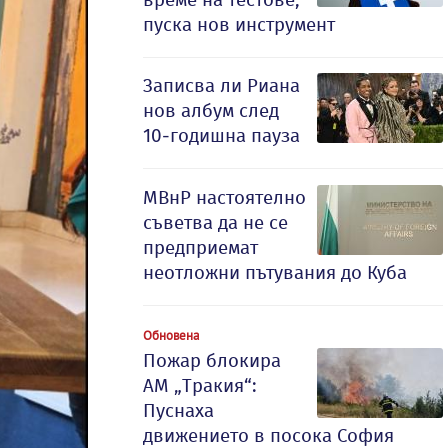
пуска нов инструмент
Записва ли Риана
нов албум след
10-годишна пауза
МВнР настоятелно
съветва да не се
предприемат
неотложни пътувания до Куба
Обновена
Пожар блокира
АМ „Тракия“:
Пуснаха
движението в посока София