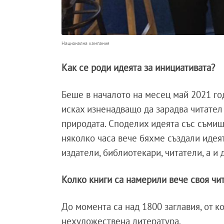
Национална кампания
Как се роди идеята за инициативата?
Беше в началото на месец май 2021 год
исках изненадващо да зарадва читател 
природата. Споделих идеята със съмиш
няколко часа вече бяхме създали идеят
издатели, библиотекари, читатели, а и
Колко книги са намерили вече своя чи
До момента са над 1800 заглавия, от к
нехудожествена литература.