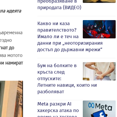
преобразяване в
природата (ВИДЕО)
ила идеята
Какво ни каза
правителството?
съвременна
Имало ли е теч на
мездно
данни при „неоторизирания
гнат до
достъп до държавни мрежи“
зява мотото
 ни намират
Бум на болките в
кръста след
отпуските:
Летните навици, които ни
разболяват
Meta разкри AI
хакерска атака по
време на тестове,