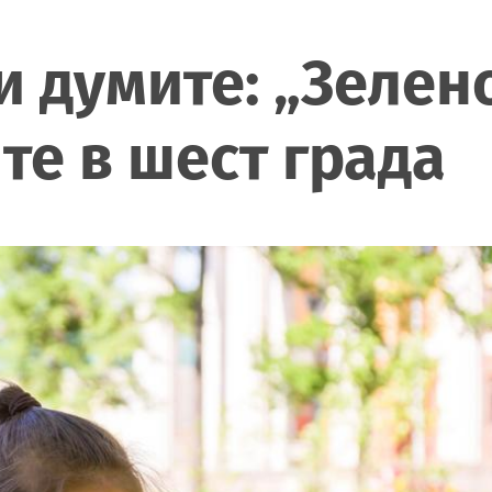
и думите: „Зелен
те в шест града