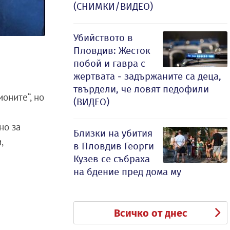
(СНИМКИ/ВИДЕО)
Убийството в
Пловдив: Жесток
побой и гавра с
жертвата - задържаните са деца,
твърдели, че ловят педофили
оните“, но
(ВИДЕО)
но за
Близки на убития
,
в Пловдив Георги
Кузев се събраха
на бдение пред дома му
Всичко от днес