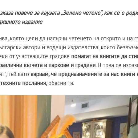
аза повече за каузата „Зелено четене“, как се е род
одишното издание
ва, която цели да насърчи четенето на открито и на 
български автори и водещи издателства, които безвъз
секи от участващите градове
помагат на книгите да сти
 различни кътчета в паркове и градини
. В това се изра
т", тъй като
вярвам, че предназначените за нас книги
т техните послания
, обясни тя.