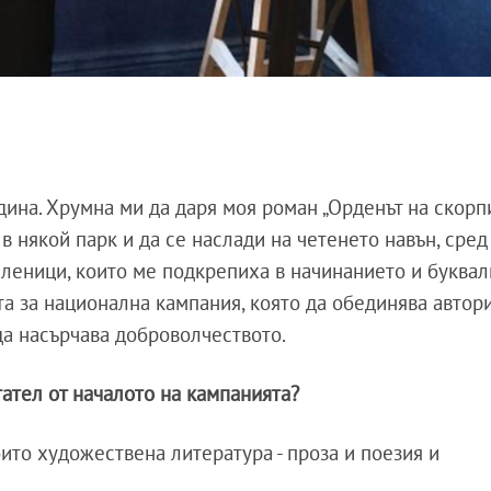
ина. Хрумна ми да даря моя роман „Орденът на скорпи
в някой парк и да се наслади на четенето навън, сред
леници, които ме подкрепиха в начинанието и буквал
а за национална кампания, която да обединява автори
 да насърчава доброволчеството.
тател от началото на кампанията?
оито художествена литература - проза и поезия и