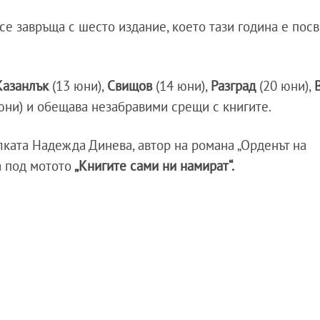
се завръща с шесто издание, което тази година е пос
Казанлък
(13 юни),
Свищов
(14 юни),
Разград
(20 юни),
юни) и обещава незабравими срещи с книгите.
лката Надежда Динева, автор на романа „Орденът на
а под мотото
„Книгите сами ни намират“.