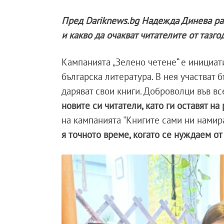
Пред Dariknews.bg Надежда Динева разк
и какво да очакват читателите от тазг
Кампанията „Зелено четене“ е инициати
българска литература. В нея участват 
даряват свои книги. Доброволци във в
новите си читатели, като ги оставят на
на кампанията "Книгите сами ни намира
я точното време, когато се нуждаем о