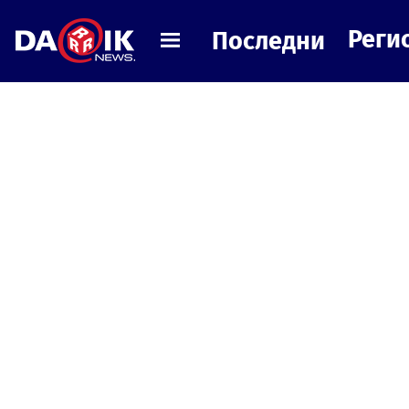
Реги
Последни