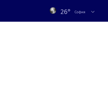
26°
София