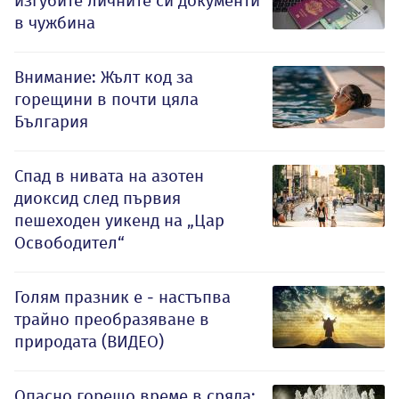
изгубите личните си документи
в чужбина
Внимание: Жълт код за
горещини в почти цяла
България
Спад в нивата на азотен
диоксид след първия
пешеходен уикенд на „Цар
Освободител“
Голям празник е - настъпва
трайно преобразяване в
природата (ВИДЕО)
Опасно горещо време в сряда: