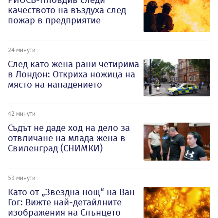
качеството на въздуха след
пожар в предприятие
24 минути
След като жена рани четирима
в Лондон: Откриха ножица на
място на нападението
42 минути
Съдът не даде ход на дело за
отвличане на млада жена в
Свиленград (СНИМКИ)
53 минути
Като от „Звездна нощ“ на Ван
Гог: Вижте най-детайлните
изображения на Слънцето