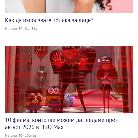
Как да използвате тоника за лице?
MelomanBG - Sled5.bg
10 филма, които ще можем да гледаме през
август 2026 в HBO Max
MelomanBG - 10te.bg