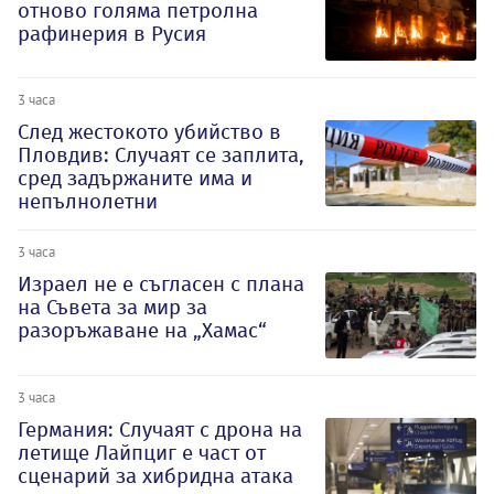
отново голяма петролна
рафинерия в Русия
3 часа
След жестокото убийство в
Пловдив: Случаят се заплита,
сред задържаните има и
непълнолетни
3 часа
Израел не е съгласен с плана
на Съвета за мир за
разоръжаване на „Хамас“
3 часа
Германия: Случаят с дрона на
летище Лайпциг е част от
сценарий за хибридна атака