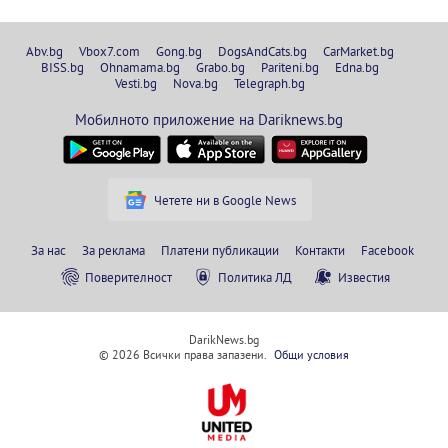
Abv.bg
Vbox7.com
Gong.bg
DogsAndCats.bg
CarMarket.bg
BISS.bg
Ohnamama.bg
Grabo.bg
Pariteni.bg
Edna.bg
Vesti.bg
Nova.bg
Telegraph.bg
Мобилното приложение на Dariknews.bg
Четете ни в Google News
За нас
За реклама
Платени публикации
Контакти
Facebook
Поверителност
Политика ЛД
Известия
DarikNews.bg
© 2026 Всички права запазени.
Общи условия