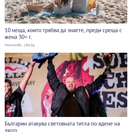
10 неща, които трябва да знаете, преди среща с
жена 30+ г.
MelomanBG - 10te.bg
Българин атакува световната титла по ядене на
люто