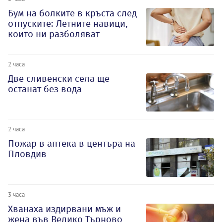
Бум на болките в кръста след
отпуските: Летните навици,
които ни разболяват
2 часа
Две сливенски села ще
останат без вода
2 часа
Пожар в аптека в центъра на
Пловдив
3 часа
Хванаха издирвани мъж и
жена във Велико Търново