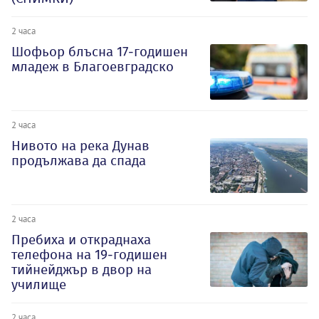
2 часа
Шофьор блъсна 17-годишен
младеж в Благоевградско
2 часа
Нивото на река Дунав
продължава да спада
2 часа
Пребиха и откраднаха
телефона на 19-годишен
тийнейджър в двор на
училище
2 часа