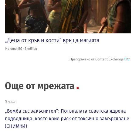
„Деца от кръв и кости“ връща магията
MelomanBG - Sled5.bg
Препоръчано от Content Exchange
Още от мрежата
5 часа
„Бомба със закъснител“: Потъналата съветска ядрена
подводница, която крие риск от токсично замърсяване
(СНИМКИ)