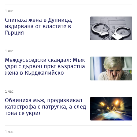
1 час
Спипаха жена в Дупница,
издирвана от властите в
Гърция
1 час
Междусъседски скандал: Мъж
удря с дървен прът възрастна
жена в Кърджалийско
1 час
Обвиниха мъж, предизвикал
катастрофа с патрулка, а след
това се укрил
1 час