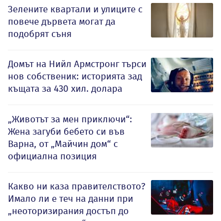
Зелените квартали и улиците с
повече дървета могат да
подобрят съня
Домът на Нийл Армстронг търси
нов собственик: историята зад
къщата за 430 хил. долара
„Животът за мен приключи“:
Жена загуби бебето си във
Варна, от „Майчин дом“ с
официална позиция
Какво ни каза правителството?
Имало ли е теч на данни при
„неоторизирания достъп до