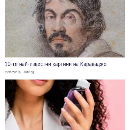
10-те най-известни картини на Караваджо
MelomanBG - 10te.bg