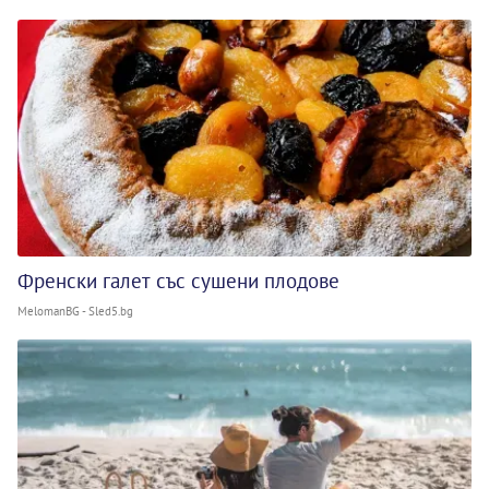
Френски галет със сушени плодове
MelomanBG - Sled5.bg