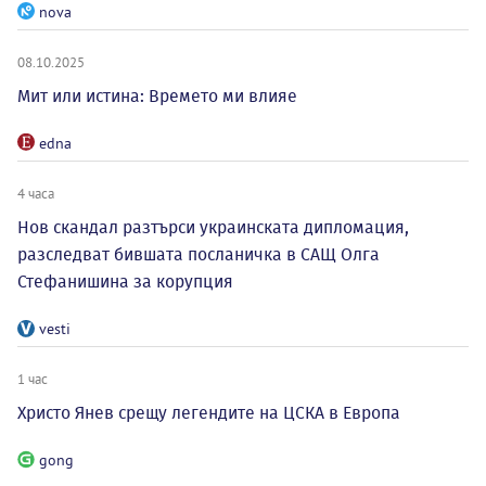
nova
08.10.2025
Мит или истина: Времето ми влияе
edna
4 часа
Нов скандал разтърси украинската дипломация,
разследват бившата посланичка в САЩ Олга
Стефанишина за корупция
vesti
1 час
Христо Янев срещу легендите на ЦСКА в Европа
gong