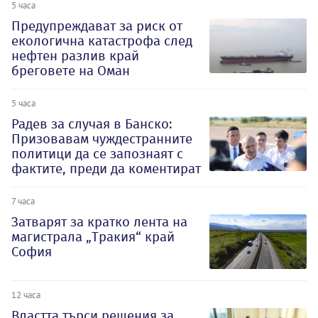
5 часа
Предупреждават за риск от
екологична катастрофа след
нефтен разлив край
бреговете на Оман
5 часа
Радев за случая в Банско:
Призовавам чуждестранните
политици да се запознаят с
фактите, преди да коментират
7 часа
Затварят за кратко лента на
магистрала „Тракия“ край
София
12 часа
Властта търси решения за