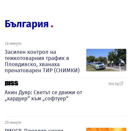
България
16 минути
Засилен контрол на
тежкотоварния трафик в
Пловдивско, хванаха
пренатоварен ТИР (СНИМКИ)
biss.bg
Акин Дуяр: Светът се движи от
„хардуер“ към „софтуер“
20 минути
РИОСВ-Пловдив следи