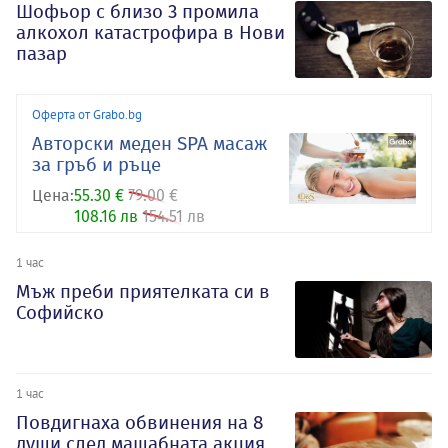
Шофьор с близо 3 промила
алкохол катастрофира в Нови
пазар
Оферта от Grabo.bg
Авторски меден SPA масаж
за гръб и ръце
Цена:
55.30 €
79.00 €
108.16 лв
154.51 лв
1 час
Мъж преби приятелката си в
Софийско
1 час
Повдигнаха обвинения на 8
души след мащабната акция