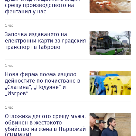
срещу производството на
фентанил у нас
1 час
Започва издаването на
електронни карти за градския
транспорт в Габрово
1 час
Нова фирма поема изцяло
дейностите по почистване в
„Слатина“, „Подуяне“ и
„Изгрев“
1 час
Отложиха делото срещу мъжа,
обвинен в жестокото
убийство на жена в Първомай
(СНИМКИ)