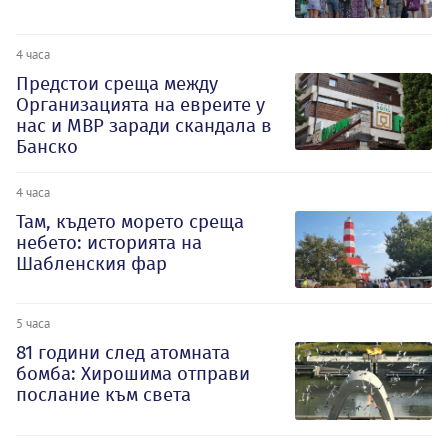
4 часа
Предстои среща между
Организацията на евреите у
нас и МВР заради скандала в
Банско
4 часа
Там, където морето среща
небето: историята на
Шабленския фар
5 часа
81 години след атомната
бомба: Хирошима отправи
послание към света