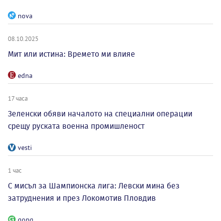
nova
08.10.2025
Мит или истина: Времето ми влияе
edna
17 часа
Зеленски обяви началото на специални операции
срещу руската военна промишленост
vesti
1 час
С мисъл за Шампионска лига: Левски мина без
затруднения и през Локомотив Пловдив
gong