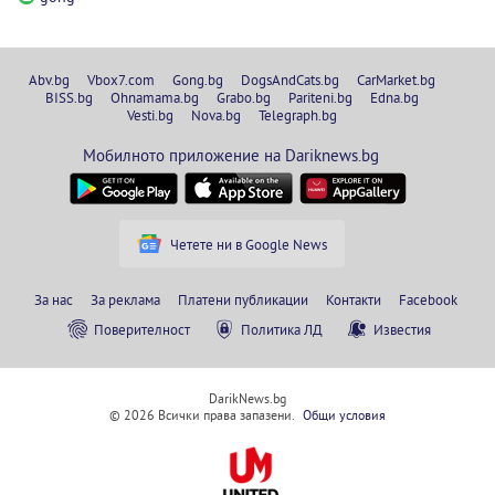
Abv.bg
Vbox7.com
Gong.bg
DogsAndCats.bg
CarMarket.bg
BISS.bg
Ohnamama.bg
Grabo.bg
Pariteni.bg
Edna.bg
Vesti.bg
Nova.bg
Telegraph.bg
Мобилното приложение на Dariknews.bg
Четете ни в Google News
За нас
За реклама
Платени публикации
Контакти
Facebook
Поверителност
Политика ЛД
Известия
DarikNews.bg
© 2026 Всички права запазени.
Общи условия