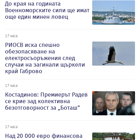
До края на годината
Военноморските сили ще имат
още един минен ловец
17 часа
РИОСВ иска спешно
обезопасяване на
електросъоръжения след
случаи на загинали щъркели
край Габрово
17 часа
Костадинов: Премиерът Радев
се крие зад колективна
безотговорност за „Боташ“
17 часа
Над 20 000 евро финансова