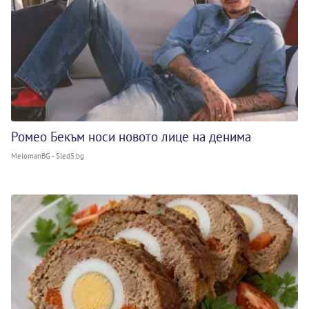
Ромео Бекъм носи новото лице на денима
MelomanBG - Sled5.bg