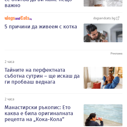
важно
dogsandcats.bg
5 причини да живеем с котка
2 часа
Тайните на перфектната
съботна сутрин – ще искаш да
ги пробваш веднага
2 часа
Манастирски ръкопис: Ето
каква е била оригиналната
рецепта на „Кока-Кола“