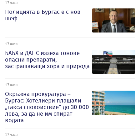
17 часа
Полицията в Бургас е с нов
шеф
17 часа
БАБХ и ДАНС иззеха тонове
опасни препарати,
застрашаващи хора и природа
17 часа
Окръжна прокуратура –
Бургас: Хотелиери плащали
„такса спокойствие“ до 30 000
лева, за да не им спират
водата
17 часа