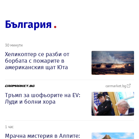
България
30 минути
Хеликоптер се разби от
борбата с пожарите в
американския щат Юта
carmarket.bg
Тръмп за шофьорите на EV:
Луди и болни хора
1 час
Мрачна мистерия в Алпите: