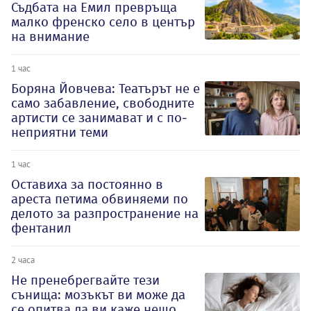
Съдбата на Емил превръща
малко френско село в център
на внимание
1 час
Боряна Йовчева: Театърът не е
само забавление, свободните
артисти се занимават и с по-
неприятни теми
1 час
Оставиха за постоянно в
ареста петима обвиняеми по
делото за разпространение на
фентанил
2 часа
Не пренебрегвайте тези
сънища: мозъкът ви може да
се опитва да ви каже нещо