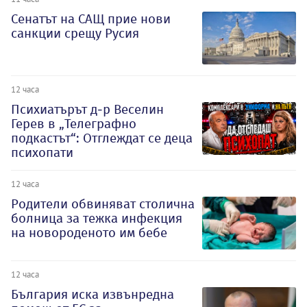
Сенатът на САЩ прие нови
санкции срещу Русия
12 часа
Психиатърът д-р Веселин
Герев в „Телеграфно
подкастът“: Отглеждат се деца
психопати
12 часа
Родители обвиняват столична
болница за тежка инфекция
на новороденото им бебе
12 часа
България иска извънредна