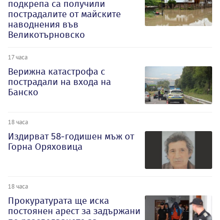
подкрепа са получили
пострадалите от майските
наводнения във
Великотърновско
17 часа
Верижна катастрофа с
пострадали на входа на
Банско
18 часа
Издирват 58-годишен мъж от
Горна Оряховица
18 часа
Прокуратурата ще иска
постоянен арест за задържани