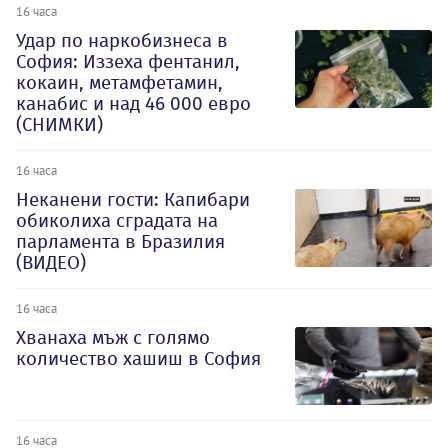
16 часа
Удар по наркобизнеса в
София: Иззеха фентанил,
кокаин, метамфетамин,
канабис и над 46 000 евро
(СНИМКИ)
16 часа
Неканени гости: Капибари
обиколиха сградата на
парламента в Бразилия
(ВИДЕО)
16 часа
Хванаха мъж с голямо
количество хашиш в София
16 часа