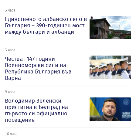
3 часа
Единственото албанско село в
България – 390-годишен мост
между българи и албанци
3 часа
Честват 147 години
Военноморски сили на
Република България във
Варна
9 часа
Володимир Зеленски
пристигна в Белград на
първото си официално
посещение
10 часа