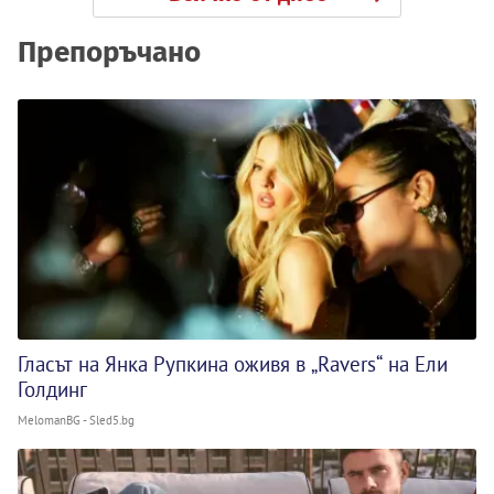
Препоръчано
Гласът на Янка Рупкина оживя в „Ravers“ на Ели
Голдинг
MelomanBG - Sled5.bg