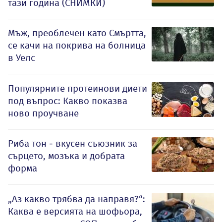
тази година (СНИМКИ)
Мъж, преоблечен като Смъртта,
се качи на покрива на болница
в Уелс
Популярните протеинови диети
под въпрос: Какво показва
ново проучване
Риба тон - вкусен съюзник за
сърцето, мозъка и добрата
форма
„Аз какво трябва да направя?“:
Каква е версията на шофьора,