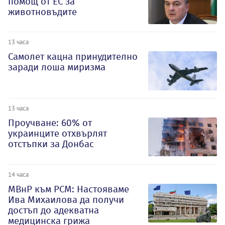
помощ от ЕС за
животновъдите
13 часа
Самолет кацна принудително
заради лоша миризма
13 часа
Проучване: 60% от
украинците отхвърлят
отстъпки за Донбас
14 часа
МВнР към РСМ: Настояваме
Ива Михаилова да получи
достъп до адекватна
медицинска грижа