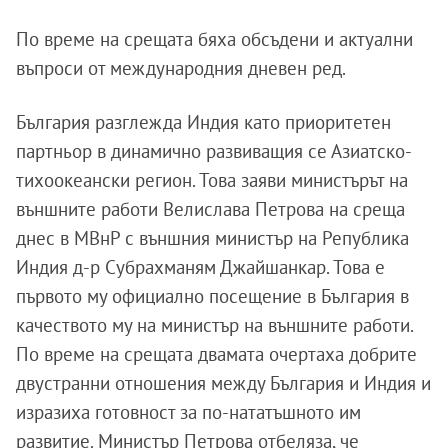
По време на срещата бяха обсъдени и актуални
въпроси от международния дневен ред.
България разглежда Индия като приоритетен
партньор в динамично развиващия се Азиатско-
тихоокеански регион. Това заяви министърът на
външните работи Велислава Петрова на среща
днес в МВнР с външния министър на Република
Индия д-р Субрахманям Джайшанкар. Това е
първото му официално посещение в България в
качеството му на министър на външните работи.
По време на срещата двамата очертаха добрите
двустранни отношения между България и Индия и
изразиха готовност за по-нататъшното им
развитие. Министър Петрова отбеляза, че