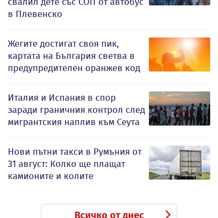
свалил дете със СОП от автобус
в Плевенско
Жегите достигат своя пик,
картата на България светва в
предупредителен оранжев код
Италия и Испания в спор
заради граничния контрол след
мигрантския наплив към Сеута
Нови пътни такси в Румъния от
31 август: Колко ще плащат
камионите и колите
Всичко от днес