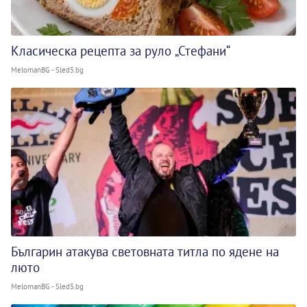
Класическа рецепта за руло „Стефани“
MelomanBG - Sled5.bg
Българин атакува световната титла по ядене на
люто
MelomanBG - Sled5.bg