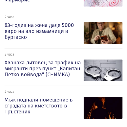
2 часа
83-годишна жена даде 5000
евро на ало измамници в
Бургаско
2 часа
Хванаха литовец за трафик на
мигранти през пункт „Капитан
Петко войвода“ (СНИМКА)
2 часа
Мъж подпали помещение в
сградата на кметството в
Тръстеник