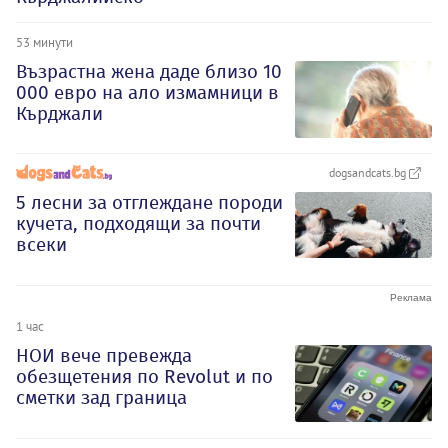
53 минути
Възрастна жена даде близо 10
000 евро на ало измамници в
Кърджали
dogsandcats.bg
5 лесни за отглеждане породи
кучета, подходящи за почти
всеки
1 час
НОИ вече превежда
обезщетения по Revolut и по
сметки зад граница