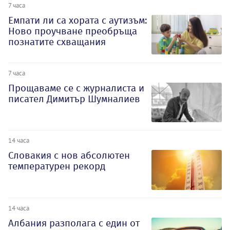
7 часа
Емпати ли са хората с аутизъм:
Ново проучване преобръща
познатите схващания
7 часа
Прощаваме се с журналиста и
писател Димитър Шумналиев
14 часа
Словакия с нов абсолютен
температурен рекорд
14 часа
Албания разполага с един от