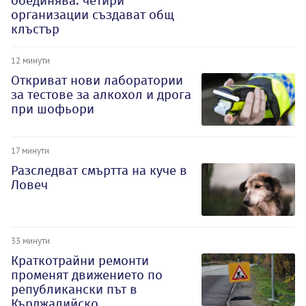
обединява: четири
организации създават общ
клъстър
12 минути
Откриват нови лаборатории
за тестове за алкохол и дрога
при шофьори
17 минути
Разследват смъртта на куче в
Ловеч
33 минути
Краткотрайни ремонти
променят движението по
републикански път в
Кърджалийско