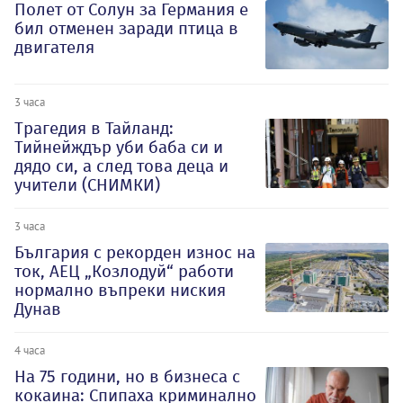
Полет от Солун за Германия е
бил отменен заради птица в
двигателя
3 часа
Трагедия в Тайланд:
Тийнейждър уби баба си и
дядо си, а след това деца и
учители (СНИМКИ)
3 часа
България с рекорден износ на
ток, АЕЦ „Козлодуй“ работи
нормално въпреки ниския
Дунав
4 часа
На 75 години, но в бизнеса с
кокаина: Спипаха криминално