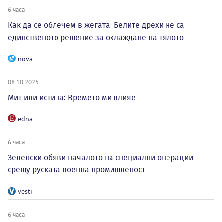
6 часа
Как да се облечем в жегата: Белите дрехи не са
единственото решение за охлаждане на тялото
nova
08.10.2025
Мит или истина: Времето ми влияе
edna
6 часа
Зеленски обяви началото на специални операции
срещу руската военна промишленост
vesti
6 часа