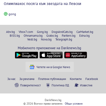
Олимпиакос посяга към звездата на Левски
gong
Abv.bg
Vbox7.com
Gong.bg
DogsAndCats.bg
CarMarket.bg
BISS.bg
Ohnamama.bg
Grabo.bg
Pariteni.bg
Edna.bg
Vesti.bg
Nova.bg
Telegraph.bg
Мобилното приложение на Dariknews.bg
Четете ни в Google News
За нас
За реклама
Платени публикации
Контакти
Facebook
Поверителност
Политика ЛД
Известия
DarikNews.bg
© 2026 Всички права запазени.
Общи условия