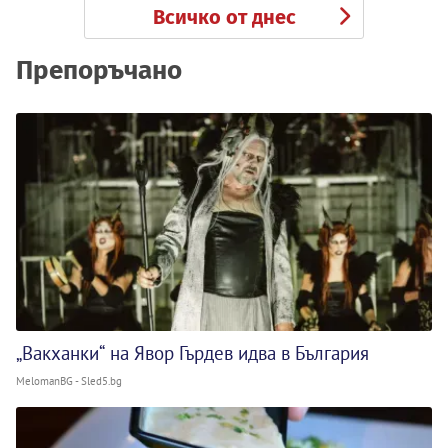
Всичко от днес
Препоръчано
„Вакханки“ на Явор Гърдев идва в България
MelomanBG - Sled5.bg