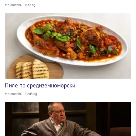
MelomanBG - 10te.bg
Пиле по средиземноморски
MelomanBG - Sled5.bg