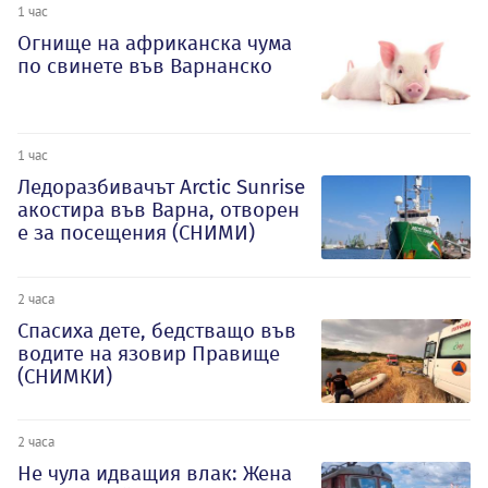
1 час
Огнище на африканска чума
по свинете във Варнанско
1 час
Ледоразбивачът Arctic Sunrise
акостира във Варна, отворен
е за посещения (СНИМИ)
2 часа
Спасиха дете, бедстващо във
водите на язовир Правище
(СНИМКИ)
2 часа
Не чула идващия влак: Жена