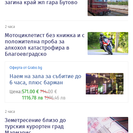
загина край жп гара Бутово
2 часа
Мотоциклетист без книжка и с
положителна проба за
алкохол катастрофира в
Благоевградско
Оферта от Grabo.bg
Наем на зала за събитие до
6 часа, плюс барман
Цена:
571.00 €
714.00 €
1116.78 лв
1396.46 лв
2 часа
Земетресение близо до
турския курортен град
Мармарис