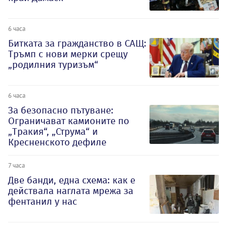
6 часа
Битката за гражданство в САЩ:
Тръмп с нови мерки срещу
„родилния туризъм“
6 часа
За безопасно пътуване:
Ограничават камионите по
„Тракия“, „Струма“ и
Кресненското дефиле
7 часа
Две банди, една схема: как е
действала наглата мрежа за
фентанил у нас