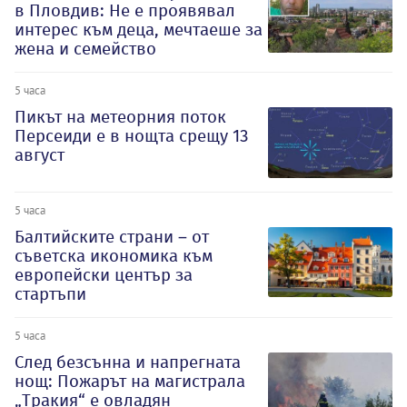
в Пловдив: Не е проявявал
интерес към деца, мечтаеше за
жена и семейство
5 часа
Пикът на метеорния поток
Персеиди е в нощта срещу 13
август
5 часа
Балтийските страни – от
съветска икономика към
европейски център за
стартъпи
5 часа
След безсънна и напрегната
нощ: Пожарът на магистрала
„Тракия“ е овладян