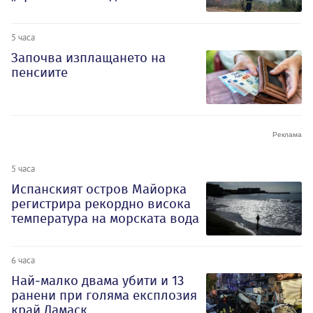
5 часа
Започва изплащането на
пенсиите
5 часа
Испанският остров Майорка
регистрира рекордно висока
температура на морската вода
6 часа
Най-малко двама убити и 13
ранени при голяма експлозия
край Дамаск