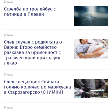
2 часа
Стрелба по тролейбус с
пътници в Плевен
2 часа
След случая с родилката от
Варна: Второ семейство
разказва за бременност с
трагичен край при същия
лекар
3 часа
След спецакция: Спипаха
голямо количество марихуана
в Старозагорско (СНИМКИ)
3 часа