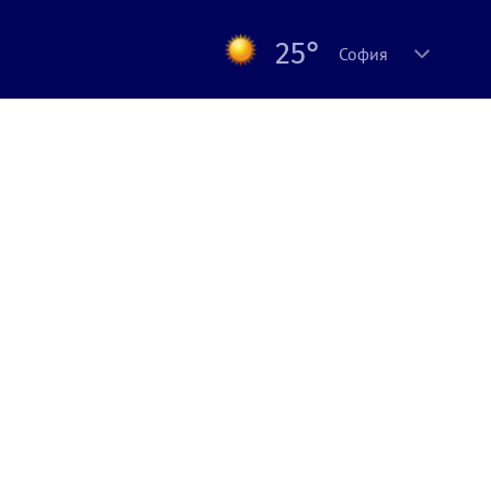
25°
София