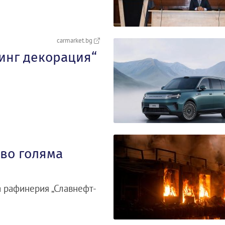
carmarket.bg
тинг декорация“
ово голяма
а рафинерия „Славнефт-