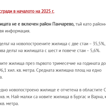
гради в началото на 2025 г.
ицата не е включен район Панчарево,
тъй като район
авя информация.
делът на новопостроените жилища с две стаи – 35,5%, 
ава делът на жилищата с шест и повече стаи – 5,6%.
ите жилища през първото тримесечие на годината до
296,1 хил. кв. метра. Средната жилищна площ на едно
а.
дно новопостроено жилище е отчетена в областите С
 кв. м. Най-малки са новите жилища в Бургас и Варна, 
кв. метра.