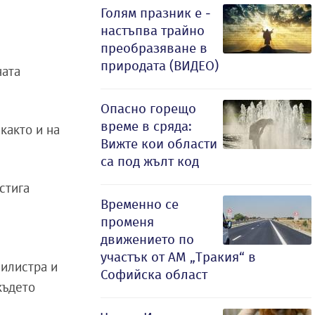
Голям празник е -
настъпва трайно
преобразяване в
природата (ВИДЕО)
ната
Опасно горещо
време в сряда:
както и на
Вижте кои области
са под жълт код
стига
Временно се
променя
движението по
участък от АМ „Тракия“ в
илистра и
Софийска област
където