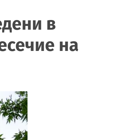
едени в
есечие на