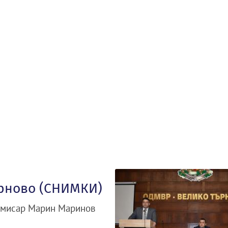
ърново (СНИМКИ)
омисар Марин Маринов