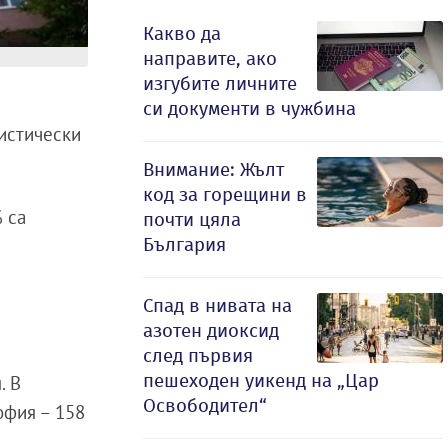
Какво да
направите, ако
изгубите личните
си документи в чужбина
тистически
Внимание: Жълт
код за горещини в
% са
почти цяла
България
Спад в нивата на
азотен диоксид
след първия
пешеходен уикенд на „Цар
. В
Освободител“
офия – 158