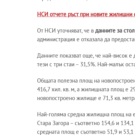
НСИ отчете ръст при новите жилищни с
От НСИ уточняват, че в
данните за стол
администрация е отказала да предост
Данните показват още, че най-висок е 
тези с три стаи – 31,5%. Най-малък ост
Общата полезна площ на новопостроен
416,7 хил. кв. м, а жилищната площ е 
новопостроено жилище е 71,3 кв. метр
Най-голяма средна жилищна площ на е
Стара Загора – съответно 154,6 и 134,1
средната площ е съответно 51,9 и 53,1 