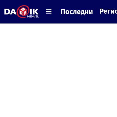
Реги
Последни