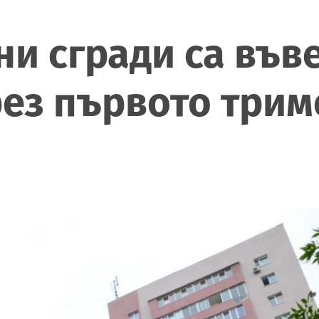
и сгради са във
ез първото трим