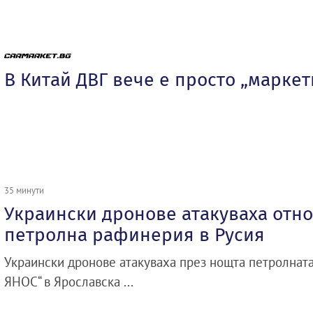
В Китай ДВГ вече е просто „марке
35 минути
Украински дронове атакуваха отн
петролна рафинерия в Русия
Украински дронове атакуваха през нощта петролнат
ЯНОС“ в Ярославска ...