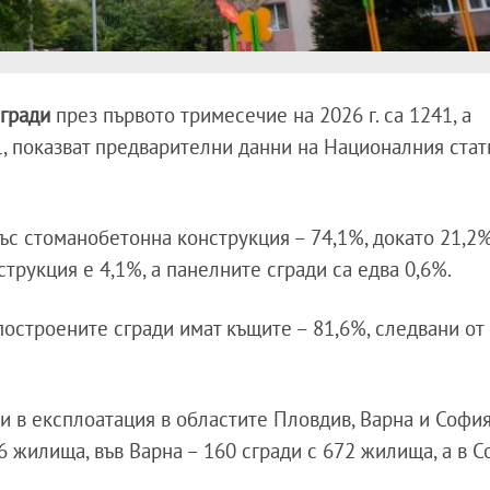
гради
през първото тримесечие на 2026 г. са 1241, а
, показват предварителни данни на Националния ста
със стоманобетонна конструкция – 74,1%, докато 21,2
струкция е 4,1%, а панелните сгради са едва 0,6%.
остроените сгради имат къщите – 81,6%, следвани от
 в експлоатация в областите Пловдив, Варна и София
 жилища, във Варна – 160 сгради с 672 жилища, а в С