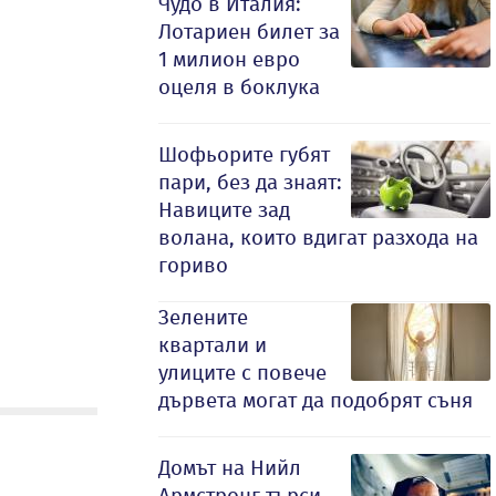
Чудо в Италия:
Лотариен билет за
1 милион евро
оцеля в боклука
Шофьорите губят
пари, без да знаят:
Навиците зад
волана, които вдигат разхода на
гориво
Зелените
квартали и
улиците с повече
дървета могат да подобрят съня
Домът на Нийл
Армстронг търси