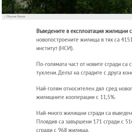
/ Община Варна
Въведените в експлоатация жилищни с
новопостроените жилища в тях са 4151
институт (НСИ).
По-голямата част от новите сгради са 
тухлени. Делът на сградите с друга кон
Най-голям относителен дял сред новоп
жилищните кооперации с 11,5%.
Най-много жилищни сгради са въведени
Пловдив са завършени 171 сгради с 516
сгради с 968 жилища.