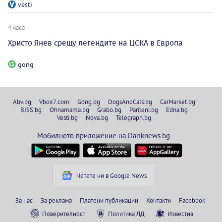
vesti
4 часа
Христо Янев срещу легендите на ЦСКА в Европа
gong
Abv.bg
Vbox7.com
Gong.bg
DogsAndCats.bg
CarMarket.bg
BISS.bg
Ohnamama.bg
Grabo.bg
Pariteni.bg
Edna.bg
Vesti.bg
Nova.bg
Telegraph.bg
Мобилното приложение на Dariknews.bg
Четете ни в Google News
За нас
За реклама
Платени публикации
Контакти
Facebook
Поверителност
Политика ЛД
Известия