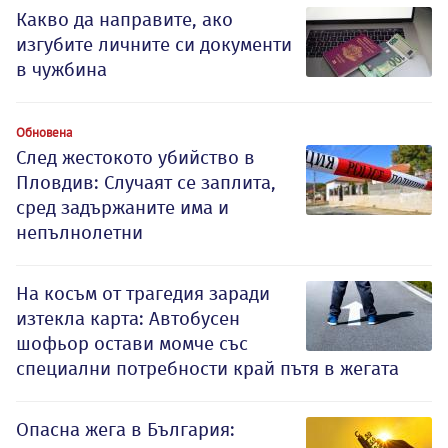
Какво да направите, ако
изгубите личните си документи
в чужбина
Обновена
След жестокото убийство в
Пловдив: Случаят се заплита,
сред задържаните има и
непълнолетни
На косъм от трагедия заради
изтекла карта: Автобусен
шофьор остави момче със
специални потребности край пътя в жегата
Опасна жега в България: