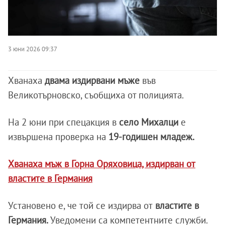
3 юни 2026 09:37
Хванаха
двама издирвани мъже
във
Великотърновско, съобщиха от полицията.
На 2 юни при спецакция в
село Михалци
е
извършена проверка на
19-годишен младеж.
Хванаха мъж в Горна Оряховица, издирван от
властите в Германия
Установено е, че той се издирва от
властите в
Германия.
Уведомени са компетентните служби.