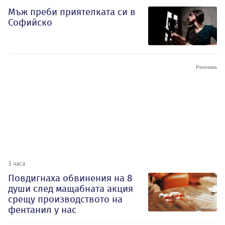
Мъж преби приятелката си в
Софийско
3 часа
Повдигнаха обвинения на 8
души след мащабната акция
срещу производството на
фентанил у нас