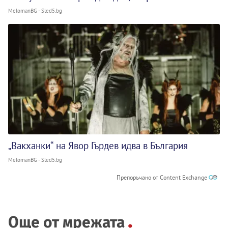
MelomanBG - Sled5.bg
„Вакханки“ на Явор Гърдев идва в България
MelomanBG - Sled5.bg
Препоръчано от Content Exchange
Още от мрежата