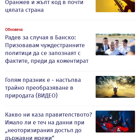
Оранжев и жълт код в почти
цялата страна
Обновена
Радев за случая в Банско:
Призовавам чуждестранните
политици да се запознаят с
фактите, преди да коментират
Голям празник е - настъпва
трайно преобразяване в
природата (ВИДЕО)
Какво ни каза правителството?
Имало ли е теч на данни при
„неоторизирания достъп до
държавни мрежи“