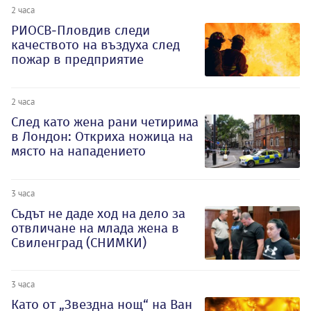
2 часа
РИОСВ-Пловдив следи
качеството на въздуха след
пожар в предприятие
2 часа
След като жена рани четирима
в Лондон: Откриха ножица на
място на нападението
3 часа
Съдът не даде ход на дело за
отвличане на млада жена в
Свиленград (СНИМКИ)
3 часа
Като от „Звездна нощ“ на Ван