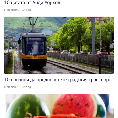
10 цитата от Анди Уорхол
MelomanBG - 10te.bg
10 причини да предпочетете градския транспорт
MelomanBG - 10te.bg