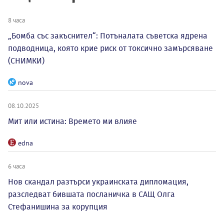
8 часа
„Бомба със закъснител“: Потъналата съветска ядрена
подводница, която крие риск от токсично замърсяване
(СНИМКИ)
nova
08.10.2025
Мит или истина: Времето ми влияе
edna
6 часа
Нов скандал разтърси украинската дипломация,
разследват бившата посланичка в САЩ Олга
Стефанишина за корупция