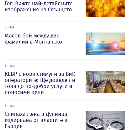
Гог: Вижте най-детайлните
изображения на Слънцето
3 часа
Масов бой между две
фамилии в Монтанско
3 часа
КЕВР с нови стимули за ВиК
операторите: Ще доведе ли
това до по-добри услуги и
поносими цени
3 часа
Спипаха жена в Дупница,
издирвана от властите в
Гърция