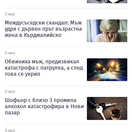
3 часа
Междусъседски скандал: Мъж
удря с дървен прът възрастна
жена в Кърджалийско
3 часа
Обвиниха мъж, предизвикал
катастрофа с патрулка, а след
това се укрил
3 часа
Шофьор с близо 3 промила
алкохол катастрофира в Нови
пазар
3 часа