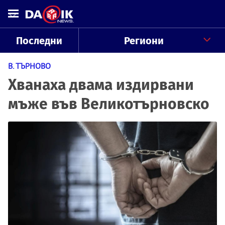
Последни
Региони
В. ТЪРНОВО
Хванаха двама издирвани
мъже във Великотърновско