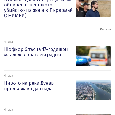
обвинен в жестокото
убийство на жена в Първомай
(СНИМКИ)
4 часа
Шофьор блъсна 17-годишен
младеж в Благоевградско
4 часа
Нивото на река Дунав
продължава да спада
4 часа