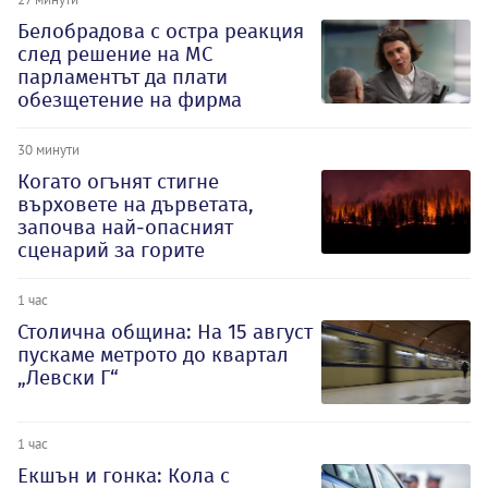
Белобрадова с остра реакция
след решение на МС
парламентът да плати
обезщетение на фирма
30 минути
Когато огънят стигне
върховете на дърветата,
започва най-опасният
сценарий за горите
1 час
Столична община: На 15 август
пускаме метрото до квартал
„Левски Г“
1 час
Екшън и гонка: Кола с