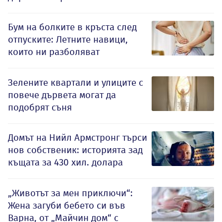
Бум на болките в кръста след
отпуските: Летните навици,
които ни разболяват
Зелените квартали и улиците с
повече дървета могат да
подобрят съня
Домът на Нийл Армстронг търси
нов собственик: историята зад
къщата за 430 хил. долара
„Животът за мен приключи“:
Жена загуби бебето си във
Варна, от „Майчин дом“ с