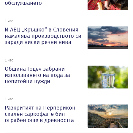
обслужването
1 час
И АЕЦ „Кръшко“ в Словения
намалява производството си
заради ниски речни нива
1 час
Община Годеч забрани
използването на вода за
непитейни нужди
1 час
Разкритият на Перперикон
скален саркофаг е бил
ограбен още в древността