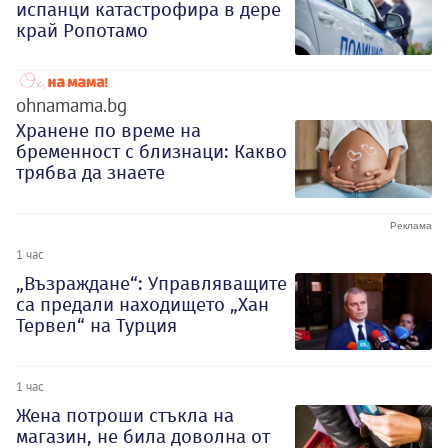
испанци катастрофира в дере
край Ропотамо
ohnamama.bg
Хранене по време на
бременност с близнаци: Какво
трябва да знаете
1 час
„Възраждане“: Управляващите
са предали находището „Хан
Тервел“ на Турция
1 час
Жена потроши стъкла на
магазин, не била доволна от