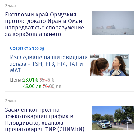
2 часа
Експлозии край Ормузкия
проток, докато Иран и Оман
напредват със споразумение
за корабоплаването
Оферта от Grabo.bg
Изследване на щитовидната
жлеза - TSH, FT3, FT4, ТАТ и
МАТ
Цена:
23.01 €
35.79 €
45.00 лв
70.00 лв
2 часа
Засилен контрол на
тежкотоварния трафик в
Пловдивско, хванаха
пренатоварен ТИР (СНИМКИ)