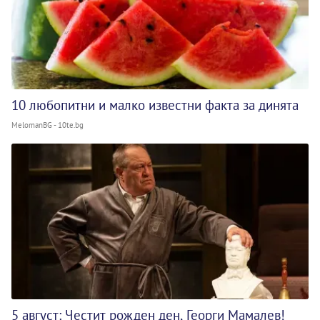
10 любопитни и малко известни факта за динята
MelomanBG - 10te.bg
5 август: Честит рожден ден, Георги Мамалев!