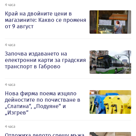
4 часа
Край на двойните цени в
магазините: Какво се променя
от 9 август
4 часа
Започва издаването на
електронни карти за градския
транспорт в Габрово
4 часа
Нова фирма поема изцяло
дейностите по почистване в
„Слатина“, „Подуяне“ и
„Изгрев“
4 часа
Отложиха делото срещу мъжа,