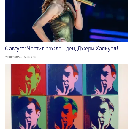
6 август: Честит рожден ден, Джери Халиуел!
MelomanBG - Sled5.bg