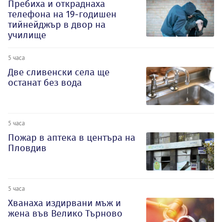
Пребиха и откраднаха
телефона на 19-годишен
тийнейджър в двор на
училище
5 часа
Две сливенски села ще
останат без вода
5 часа
Пожар в аптека в центъра на
Пловдив
5 часа
Хванаха издирвани мъж и
жена във Велико Търново