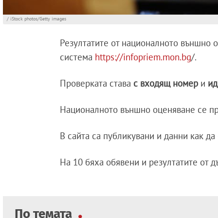
/ iStock photos/Getty images
Резултатите от националното външно о
система
https://infopriem.mon.bg
/.
Проверката става
с входящ номер
и
ид
Националното външно оценяване се про
В сайта са публикувани и данни как да 
На 10 бяха обявени и резултатите от 
По темата