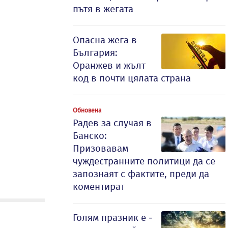
пътя в жегата
Опасна жега в
България:
Оранжев и жълт
код в почти цялата страна
Обновена
Радев за случая в
Банско:
Призовавам
чуждестранните политици да се
запознаят с фактите, преди да
коментират
Голям празник е -