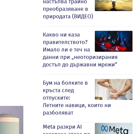
настъпва трайно
преобразяване в
природата (ВИДЕО)
Какво ни каза
правителството?
Имало ли е теч на
данни при „неоторизирания
достъп до държавни мрежи“
Бум на болките в
кръста след
отпуските:
Летните навици, които ни
разболяват
Meta разкри AI