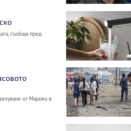
ско
дата, съобщи пред
асовото
ахлуване от Мароко в