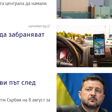
та централа да намали
carmarket.bg
 да забраняват
ви път след
и Сърбия на 8 август за