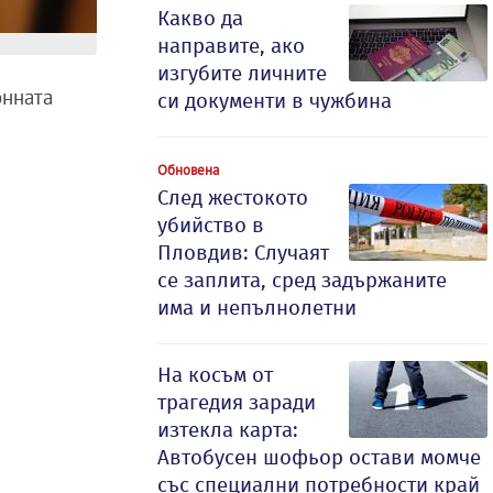
Какво да
направите, ако
изгубите личните
онната
си документи в чужбина
Обновена
След жестокото
убийство в
Пловдив: Случаят
се заплита, сред задържаните
има и непълнолетни
На косъм от
трагедия заради
изтекла карта:
Автобусен шофьор остави момче
със специални потребности край