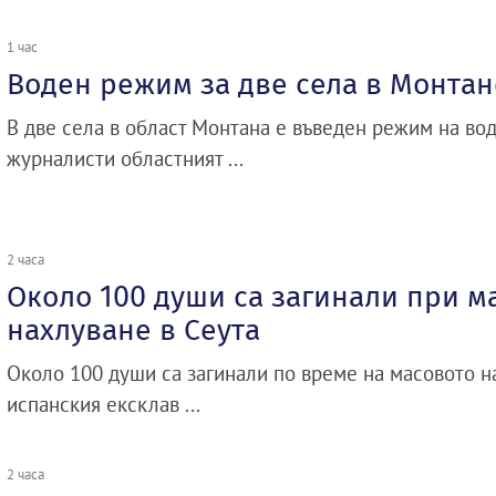
1 час
Воден режим за две села в Монтан
В две села в област Монтана е въведен режим на во
журналисти областният ...
2 часа
Около 100 души са загинали при м
нахлуване в Сеута
Около 100 души са загинали по време на масовото н
испанския ексклав ...
2 часа