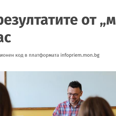
езултатите от „
ас
ионен код в платформата infopriem.mon.bg