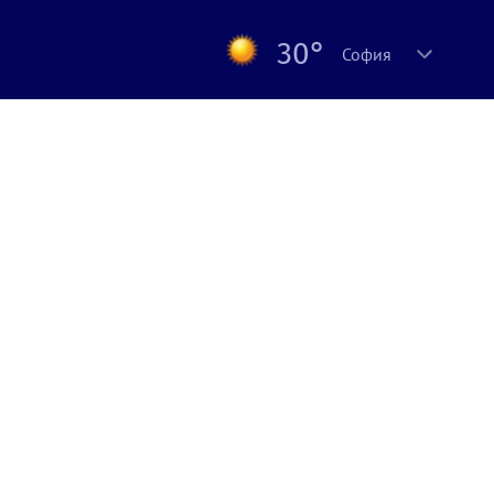
30°
София