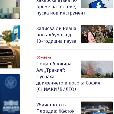
хакерска атака по
време на тестове,
пуска нов инструмент
Записва ли Риана
нов албум след
10-годишна пауза
Обновена
Пожар блокира
АМ „Тракия“:
Пуснаха
движението в посока София
(СНИМКИ/ВИДЕО)
Убийството в
Пловдив: Жесток