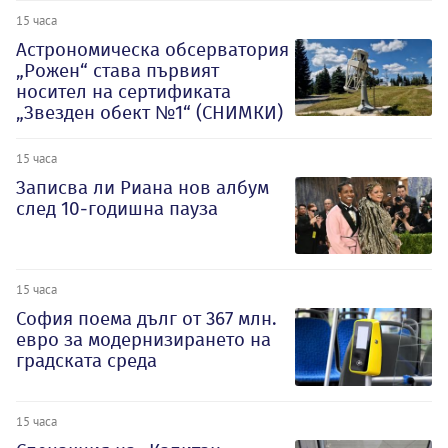
15 часа
Астрономическа обсерватория
„Рожен“ става първият
носител на сертификата
„Звезден обект №1“ (СНИМКИ)
15 часа
Записва ли Риана нов албум
след 10-годишна пауза
15 часа
София поема дълг от 367 млн.
евро за модернизирането на
градската среда
15 часа