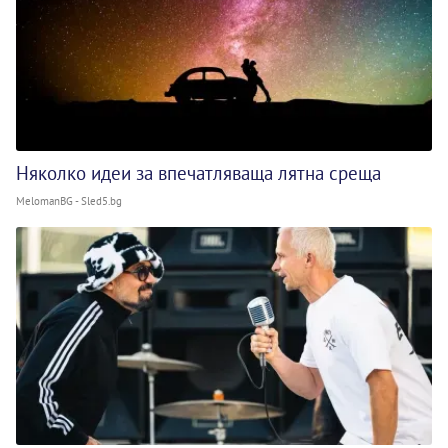
Няколко идеи за впечатляваща лятна среща
MelomanBG - Sled5.bg