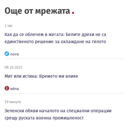
Още от мрежата
1 час
Как да се облечем в жегата: Белите дрехи не са
единственото решение за охлаждане на тялото
nova
08.10.2025
Мит или истина: Времето ми влияе
edna
59 минути
Зеленски обяви началото на специални операции
срещу руската военна промишленост