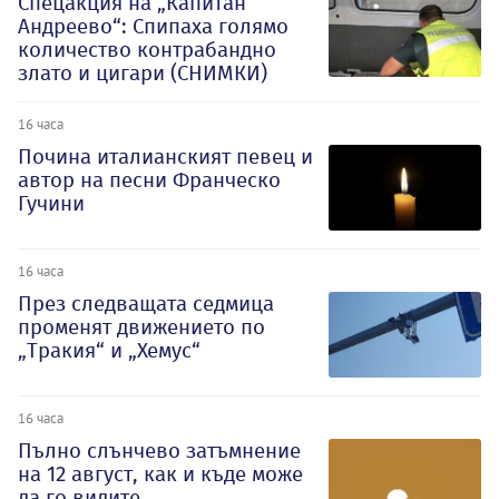
Спецакция на „Капитан
Андреево“: Спипаха голямо
количество контрабандно
злато и цигари (СНИМКИ)
16 часа
Почина италианският певец и
автор на песни Франческо
Гучини
16 часа
През следващата седмица
променят движението по
„Тракия“ и „Хемус“
16 часа
Пълно слънчево затъмнение
на 12 август, как и къде може
да го видите