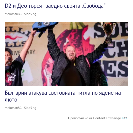
D2 и Део търсят заедно своята „Свобода“
MelomanBG - Sled5.bg
Българин атакува световната титла по ядене на
люто
MelomanBG - Sled5.bg
Препоръчано от Content Exchange