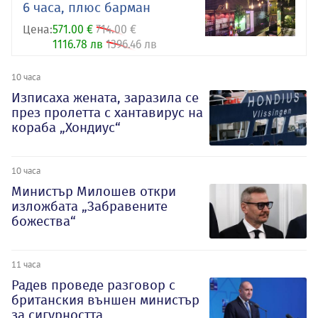
6 часа, плюс барман
Цена:
571.00 €
714.00 €
1116.78 лв
1396.46 лв
10 часа
Изписаха жената, заразила се
през пролетта с хантавирус на
кораба „Хондиус“
10 часа
Министър Милошев откри
изложбата „Забравените
божества“
11 часа
Радев проведе разговор с
британския външен министър
за сигурността