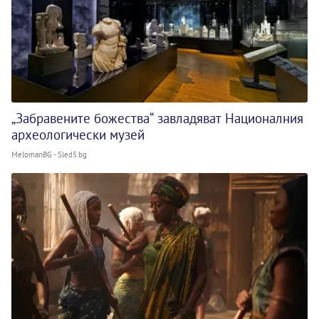
„Забравените божества“ завладяват Националния
археологически музей
MelomanBG - Sled5.bg