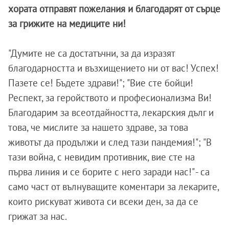
хората отправят пожелания и благодарят от сърце
за грижите на медиците ни!
"Думите не са достатъчни, за да изразят
благодарността и възхищението ни от вас! Успех!
Пазете се! Бъдете здрави!"; "Вие сте бойци!
Респект, за геройството и професионализма Ви!
Благодарим за всеотдайността, лекарския дълг и
това, че мислите за нашето здраве, за това
животът да продължи и след тази пандемия!"; "В
тази война, с невидим противник, вие сте на
първа линия и се борите с него заради нас!" - са
само част от вълнуващите коментари за лекарите,
които рискуват живота си всеки ден, за да се
грижат за нас.