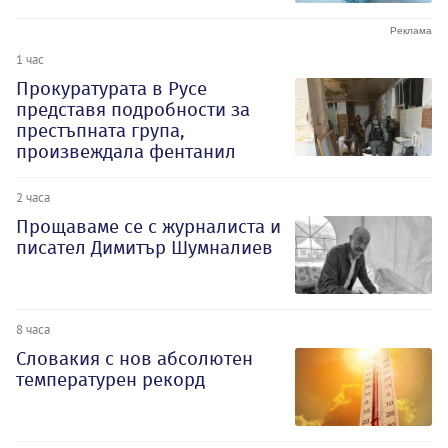
1 час
Прокуратурата в Русе
представя подробности за
престъпната група,
произвеждала фентанил
2 часа
Прощаваме се с журналиста и
писател Димитър Шумналиев
8 часа
Словакия с нов абсолютен
температурен рекорд