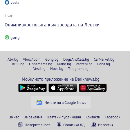
vesti
1 час
Олимпиакос посяга към звездата на Левски
gong
Abv.bg
Vbox7.com
Gong.bg
DogsAndCats.bg
CarMarket.bg
BISS.bg
Ohnamama.bg
Grabo.bg
Pariteni.bg
Edna.bg
Vesti.bg
Nova.bg
Telegraph.bg
Мобилното приложение на Dariknews.bg
Четете ни в Google News
За нас
За реклама
Платени публикации
Контакти
Facebook
Поверителност
Политика ЛД
Известия