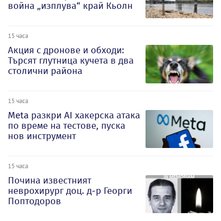
война „изплува“ край Кьолн
15 часа
Акция с дронове и обходи:
Търсят глутница кучета в два
столични района
15 часа
Meta разкри AI хакерска атака
по време на тестове, пуска
нов инструмент
15 часа
Почина известният
неврохирург доц. д-р Георги
Поптодоров