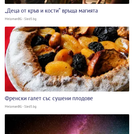
„Деца от кръв и кости“ връща магията
MelomanBG - Sled5.bg
Френски галет със сушени плодове
MelomanBG - Sled5.bg