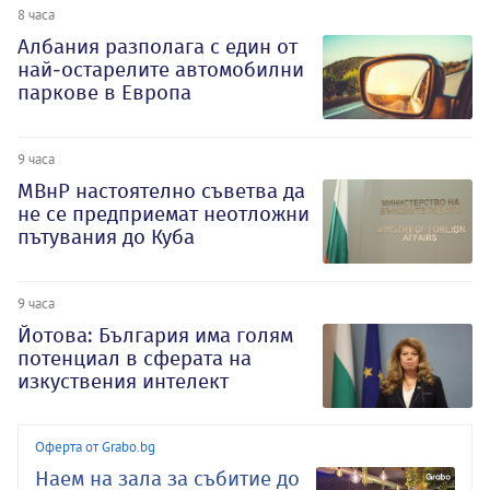
8 часа
Албания разполага с един от
най-остарелите автомобилни
паркове в Европа
9 часа
МВнР настоятелно съветва да
не се предприемат неотложни
пътувания до Куба
9 часа
Йотова: България има голям
потенциал в сферата на
изкуствения интелект
Оферта от Grabo.bg
Наем на зала за събитие до