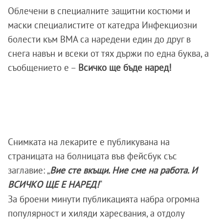
Облечени в специалните защитни костюми и
маски специалистите от катедра Инфекциозни
болести към ВМА са наредени един до друг в
снега навън и всеки от тях държи по една буква, а
съобщението е –
Всичко ще бъде наред!
Снимката на лекарите е публикувана на
страницата на болницата във фейсбук със
заглавие: „
Вие сте вкъщи. Ние сме на работа. И
ВСИЧКО ЩЕ Е НАРЕД!
“
За броени минути публикацията набра огромна
популярност и хиляди харесвания, а отдолу