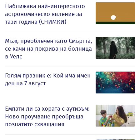
Наближава най-интересното
астрономическо явление за
тази година (СНИМКИ)
Мъж, преоблечен като Смъртта,
се качи на покрива на болница
в Уелс
Голям празник е: Кой има имен
ден на 7 август
Емпати ли са хората с аутизъм:
Ново проучване преобръща
познатите схващания