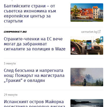
Балтийските страни – от
съветска икономика към
европейски център за
стартъпи
carmarket.bg
Страните-членки на ЕС вече
могат да забраняват
сигналите за полиция в Waze
5 минути
След безсънна и напрегната
нощ: Пожарът на магистрала
„Тракия“ е овладян
29 минути
Испанският остров Майорка
регистрира рекордно висока