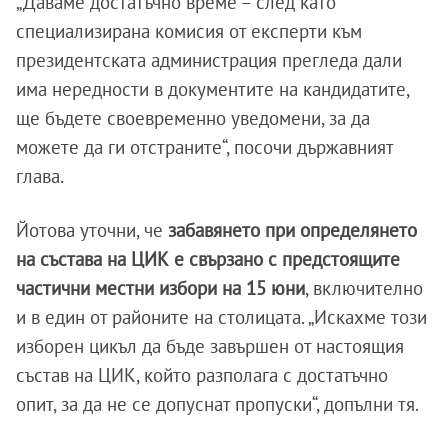
„Даваме достатъчно време – след като
специализирана комисия от експерти към
президентската администрация прегледа дали
има нередности в документите на кандидатите,
ще бъдете своевременно уведомени, за да
можете да ги отстраните“, посочи държавният
глава.
Йотова уточни, че
забавянето при определянето
на състава на ЦИК е свързано с предстоящите
частични местни избори на 15 юни
, включително
и в един от районите на столицата. „Искахме този
изборен цикъл да бъде завършен от настоящия
състав на ЦИК, който разполага с достатъчно
опит, за да не се допуснат пропуски“, допълни тя.