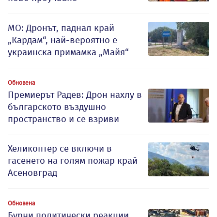
МО: Дронът, паднал край
„Кардам“, най-вероятно е
украинска примамка „Майя“
Обновена
Премиерът Радев: Дрон нахлу в
българското въздушно
пространство и се взриви
Хеликоптер се включи в
гасенето на голям пожар край
Асеновград
Обновена
Бурни политически реакции