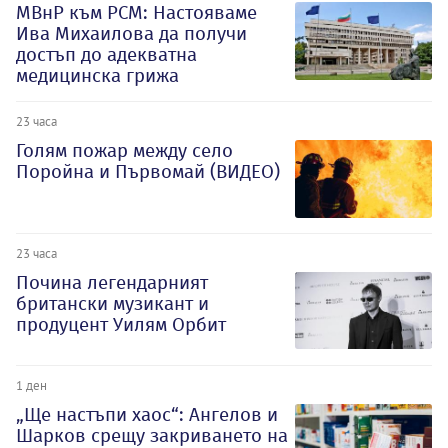
МВнР към РСМ: Настояваме
Ива Михаилова да получи
достъп до адекватна
медицинска грижа
23 часа
Голям пожар между село
Поройна и Първомай (ВИДЕО)
23 часа
Почина легендарният
британски музикант и
продуцент Уилям Орбит
1 ден
„Ще настъпи хаос“: Ангелов и
Шарков срещу закриването на