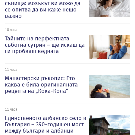
сънища: мозъкът ви може да
се опитва да ви каже нещо
важно
10 часа
Тайните на перфектната
съботна сутрин – ще искаш да
ги пробваш веднага
11 часа
Манастирски ръкопис: Ето
каква е била оригиналната
рецепта на „Кока-Кола“
11 часа
Единственото албанско село в
България – 390-годишен мост
между българи и албанци