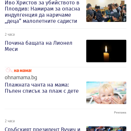
Иво Христов за убийството в
Пловдив: Намирам за опасна
индулгенция да наричаме
„деца” малолетните садисти
2 часа
Почина бащата на Лионел
Меси
ohnamama.bg
Плажната чанта на мама:
Пълен списък за плаж с дете
2 часа
Сръбският президент Вучич и