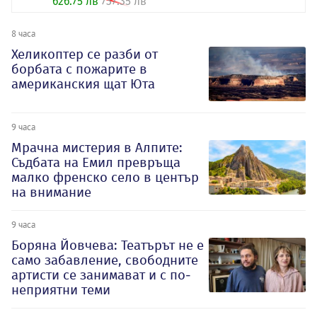
626.75 лв
737.35 лв
8 часа
Хеликоптер се разби от
борбата с пожарите в
американския щат Юта
9 часа
Мрачна мистерия в Алпите:
Съдбата на Емил превръща
малко френско село в център
на внимание
9 часа
Боряна Йовчева: Театърът не е
само забавление, свободните
артисти се занимават и с по-
неприятни теми