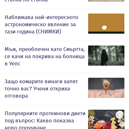
Наближава най-интересното
астрономическо явление за
тази година (СНИМКИ)
Мъж, преоблечен като Смъртта,
се качи на покрива на болница
в Уелс
Защо комарите винаги хапят
точно вас? Учени откриха
отговора
Популярните протеинови диети
под въпрос: Какво показва
ново проучване