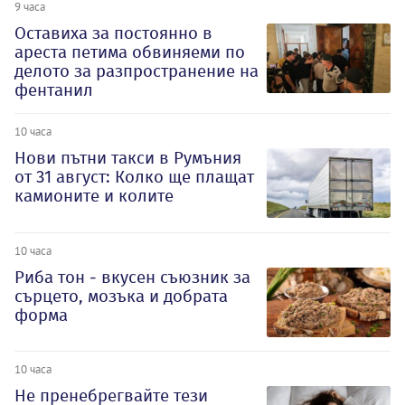
9 часа
Оставиха за постоянно в
ареста петима обвиняеми по
делото за разпространение на
фентанил
10 часа
Нови пътни такси в Румъния
от 31 август: Колко ще плащат
камионите и колите
10 часа
Риба тон - вкусен съюзник за
сърцето, мозъка и добрата
форма
10 часа
Не пренебрегвайте тези