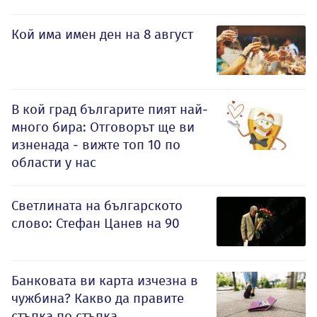
Кой има имен ден на 8 август
В кой град българите пият най-
много бира: Отговорът ще ви
изненада - вижте топ 10 по
области у нас
Светлината на българското
слово: Стефан Цанев на 90
Банковата ви карта изчезна в
чужбина? Какво да правите
стъпка по стъпка