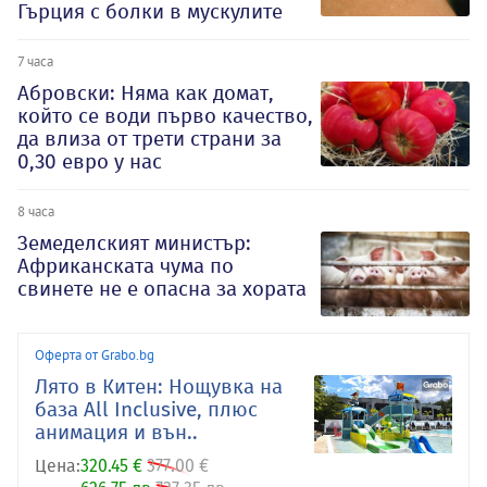
Гърция с болки в мускулите
7 часа
Абровски: Няма как домат,
който се води първо качество,
да влиза от трети страни за
0,30 евро у нас
8 часа
Земеделският министър:
Африканската чума по
свинете не е опасна за хората
Оферта от Grabo.bg
Лято в Китен: Нощувка на
база All Inclusive, плюс
анимация и вън..
Цена:
320.45 €
377.00 €