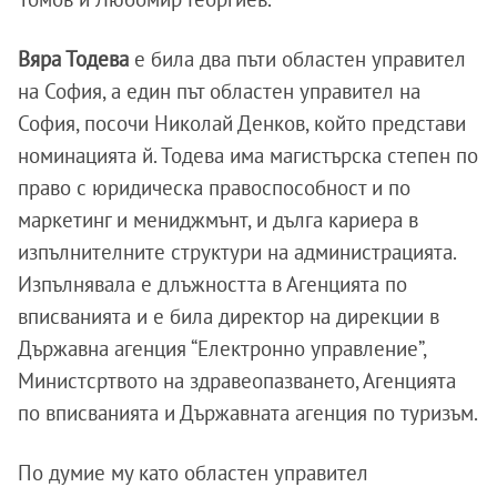
Вяра Тодева
е била два пъти областен управител
на София, а един път областен управител на
София, посочи Николай Денков, който представи
номинацията й. Тодева има магистърска степен по
право с юридическа правоспособност и по
маркетинг и мениджмънт, и дълга кариера в
изпълнителните структури на администрацията.
Изпълнявала е длъжността в Агенцията по
вписванията и е била директор на дирекции в
Държавна агенция “Електронно управление”,
Министсртвото на здравеопазването, Агенцията
по вписванията и Държавната агенция по туризъм.
По думие му като областен управител