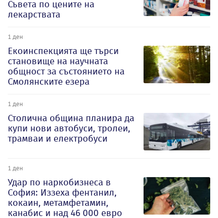
Съвета по цените на
лекарствата
1 ден
Екоинспекцията ще търси
становище на научната
общност за състоянието на
Смолянските езера
1 ден
Столична община планира да
купи нови автобуси, тролеи,
трамваи и електробуси
1 ден
Удар по наркобизнеса в
София: Иззеха фентанил,
кокаин, метамфетамин,
канабис и над 46 000 евро