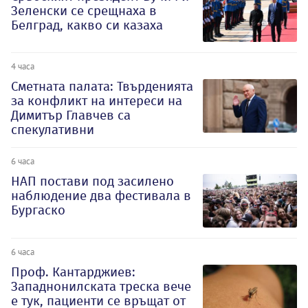
Зеленски се срещнаха в
Белград, какво си казаха
4 часа
Сметната палата: Твърденията
за конфликт на интереси на
Димитър Главчев са
спекулативни
6 часа
НАП постави под засилено
наблюдение два фестивала в
Бургаско
6 часа
Проф. Кантарджиев:
Западнонилската треска вече
е тук, пациенти се връщат от