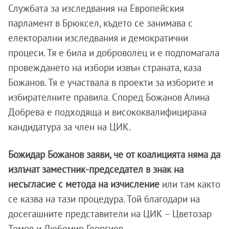
Службата за изследвания на Европейския
парламент в Брюксел, където се занимава с
електорални изследвания и демократични
процеси. Тя е била и доброволец и е подпомагала
провеждането на избори извън страната, каза
Божанов. Тя е участвала в проекти за изборите и
избирателните правила. Според Божанов Алина
Добрева е подходяща и висококвалифицирана
кандидатура за член на ЦИК.
Божидар Божанов заяви, че от коалицията няма да
излъчат заместник-председател в знак на
несъгласие с метода на изчисление
или там както
се казва на тази процедура. Той благодари на
досегашните представители на ЦИК – Цветозар
Томов и Любомир Георгиев.