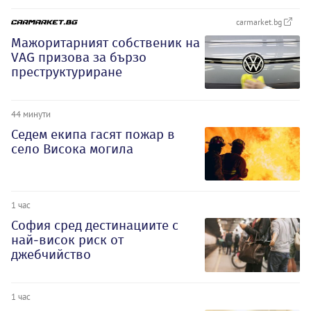
carmarket.bg
Мажоритарният собственик на
VAG призова за бързо
преструктуриране
44 минути
Седем екипа гасят пожар в
село Висока могила
1 час
София сред дестинациите с
най-висок риск от
джебчийство
1 час