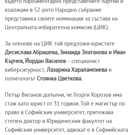
където парламентарно представените партии и
коалиции в 52-рото Народно събрание
представиха своите номинации за състава на
Централната избирателна комисия (ЦИК).
За членове на ЦИК той предложи юристите
Десислава Абрашева, Зинаида Златанова и Иван
Кърчев, Йордан Василев
– специалист
киберсигурност,
Лазарина Харалампиева
и
политологът
Стоянка Цветкова.
Петър Витанов допълни, че Георги Хорозов има
стаж като юрист от 31 години. Той е магистър по
право в Софийския университет, притежава
степен доктор в Юридическия факултет на
Софийския университет, адвокат е в Софиийската