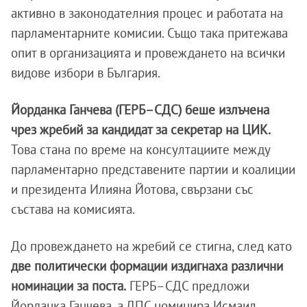
активно в законодателния процес и работата на
парламентарните комисии. Също така притежава
опит в организацията и провеждането на всички
видове избори в България.
Йорданка Ганчева (ГЕРБ–СДС) беше излъчена
чрез жребий за кандидат за секретар на ЦИК.
Това стана по време на консултациите между
парламентарно представените партии и коалиции
и президента Илияна Йотова, свързани със
състава на комисията.
До провеждането на жребий се стигна, след като
две политически формации издигнаха различни
номинации за поста.
ГЕРБ–СДС предложи
Йорданка Ганчева, а ДПС номинира Исмаил