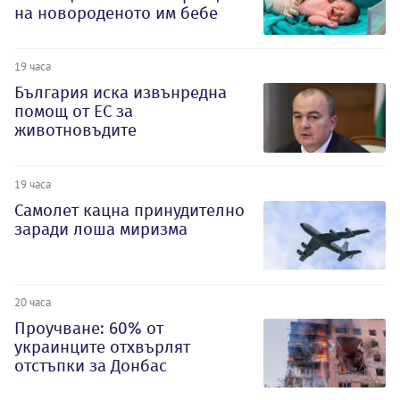
на новороденото им бебе
19 часа
България иска извънредна
помощ от ЕС за
животновъдите
19 часа
Самолет кацна принудително
заради лоша миризма
20 часа
Проучване: 60% от
украинците отхвърлят
отстъпки за Донбас