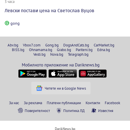
3 часа
Левски постави цена на Светослав Вуцов
gong
Abv.bg
Vbox7.com
Gong.bg
DogsAndCats.bg
CarMarket.bg
BISS.bg
Ohnamama.bg
Grabo.bg
Pariteni.bg
Edna.bg
Vesti.bg
Nova.bg
Telegraph.bg
Мобилното приложение на Dariknews.bg
Четете ни в Google News
За нас
За реклама
Платени публикации
Контакти
Facebook
Поверителност
Политика ЛД
Известия
DarikNews.bg