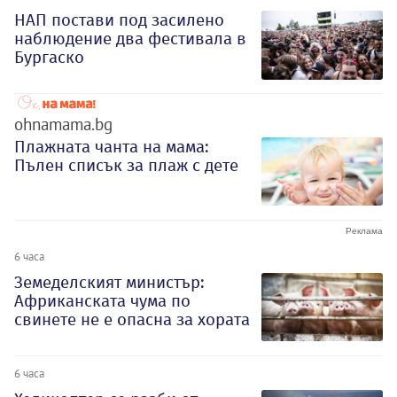
НАП постави под засилено
наблюдение два фестивала в
Бургаско
ohnamama.bg
Плажната чанта на мама:
Пълен списък за плаж с дете
6 часа
Земеделският министър:
Африканската чума по
свинете не е опасна за хората
6 часа