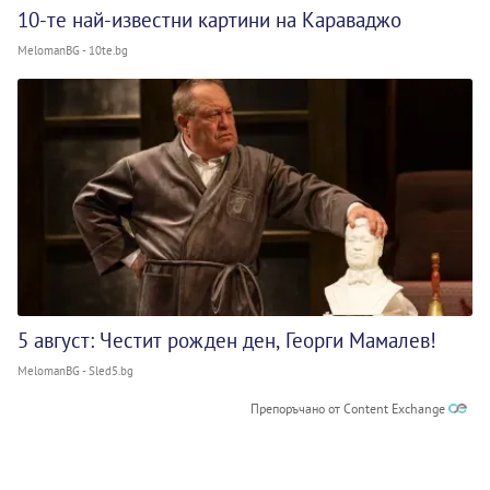
10-те най-известни картини на Караваджо
MelomanBG - 10te.bg
5 август: Честит рожден ден, Георги Мамалев!
MelomanBG - Sled5.bg
Препоръчано от Content Exchange