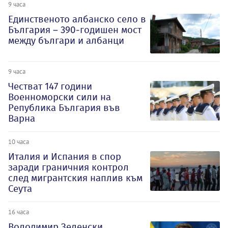
9 часа
Единственото албанско село в
България – 390-годишен мост
между българи и албанци
9 часа
Честват 147 години
Военноморски сили на
Република България във
Варна
10 часа
Италия и Испания в спор
заради граничния контрол
след мигрантския наплив към
Сеута
16 часа
Володимир Зеленски