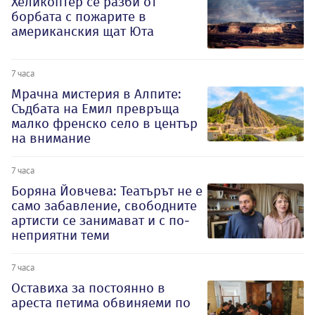
Хеликоптер се разби от
борбата с пожарите в
американския щат Юта
7 часа
Мрачна мистерия в Алпите:
Съдбата на Емил превръща
малко френско село в център
на внимание
7 часа
Боряна Йовчева: Театърът не е
само забавление, свободните
артисти се занимават и с по-
неприятни теми
7 часа
Оставиха за постоянно в
ареста петима обвиняеми по