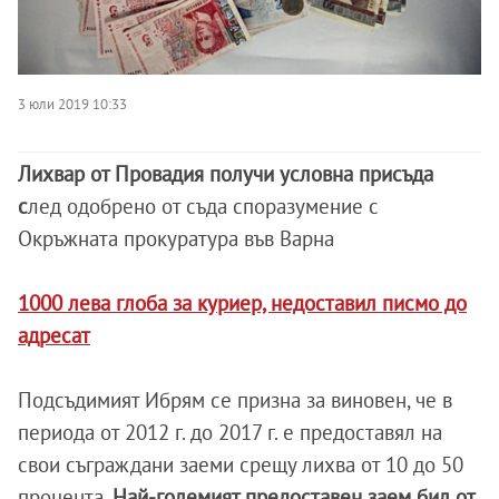
3 юли 2019 10:33
Лихвар от Провадия получи условна присъда
с
лед одобрено от съда споразумение с
Окръжната прокуратура във Варна
1000 лева глоба за куриер, недоставил писмо до
адресат
Подсъдимият Ибрям се призна за виновен, че в
периода от 2012 г. до 2017 г. е предоставял на
свои съграждани заеми срещу лихва от 10 до 50
процента.
Най-големият предоставен заем бил от