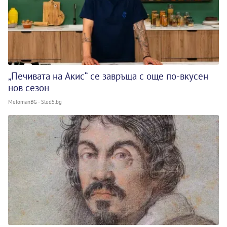
„Печивата на Акис“ се завръща с още по-вкусен
нов сезон
MelomanBG - Sled5.bg