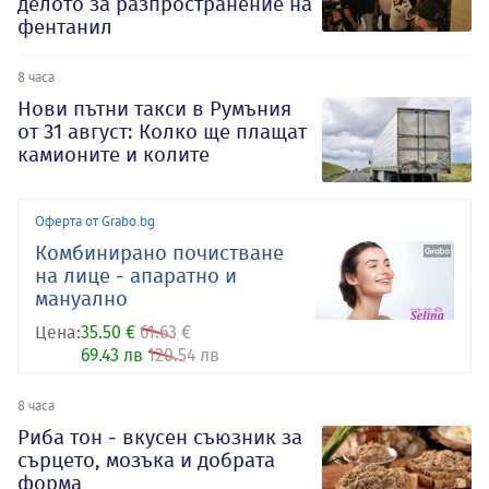
делото за разпространение на
фентанил
8 часа
Нови пътни такси в Румъния
от 31 август: Колко ще плащат
камионите и колите
Оферта от Grabo.bg
Комбинирано почистване
на лице - апаратно и
мануално
Цена:
35.50 €
61.63 €
69.43 лв
120.54 лв
8 часа
Риба тон - вкусен съюзник за
сърцето, мозъка и добрата
форма