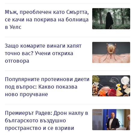
Мъж, преоблечен като Смъртта,
се качи на покрива на болница
в Уелс
Защо комарите винаги хапят
точно вас? Учени откриха
отговора
Популярните протеинови диети
под въпрос: Какво показва
ново проучване
Премиерът Радев: Дрон нахлу в
българското въздушно
пространство и се взриви