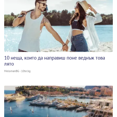
10 неща, които да направиш поне веднъж това
лято
MelomanBG - 10te.bg