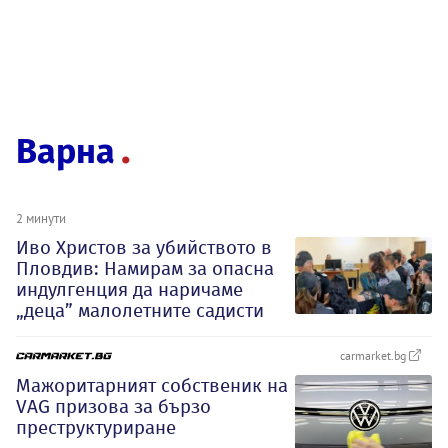
Варна
2 минути
Иво Христов за убийството в
Пловдив: Намирам за опасна
индулгенция да наричаме
„деца” малолетните садисти
carmarket.bg
Мажоритарният собственик на
VAG призова за бързо
преструктуриране