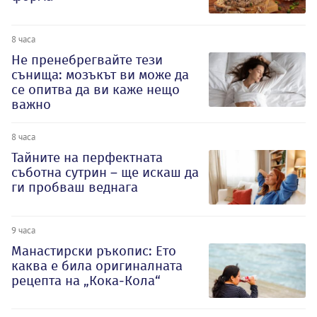
8 часа
Не пренебрегвайте тези
сънища: мозъкът ви може да
се опитва да ви каже нещо
важно
8 часа
Тайните на перфектната
съботна сутрин – ще искаш да
ги пробваш веднага
9 часа
Манастирски ръкопис: Ето
каква е била оригиналната
рецепта на „Кока-Кола“