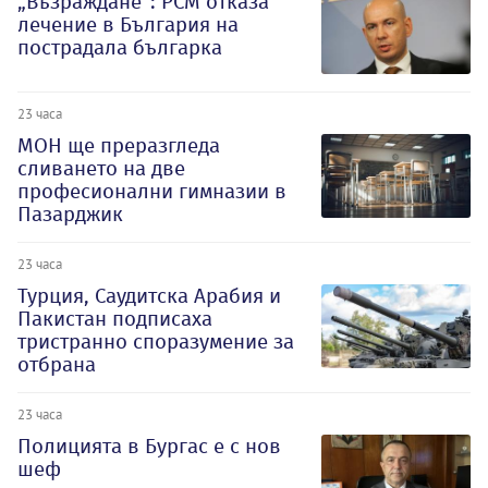
„Възраждане“: РСМ отказа
лечение в България на
пострадала българка
23 часа
МОН ще преразгледа
сливането на две
професионални гимназии в
Пазарджик
23 часа
Турция, Саудитска Арабия и
Пакистан подписаха
тристранно споразумение за
отбрана
23 часа
Полицията в Бургас е с нов
шеф