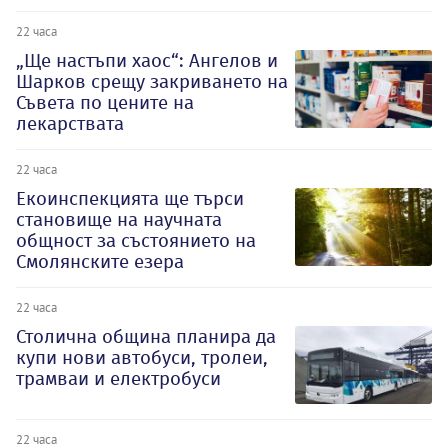
22 часа
„Ще настъпи хаос“: Ангелов и
Шарков срещу закриването на
Съвета по цените на
лекарствата
22 часа
Екоинспекцията ще търси
становище на научната
общност за състоянието на
Смолянските езера
22 часа
Столична община планира да
купи нови автобуси, тролеи,
трамваи и електробуси
22 часа