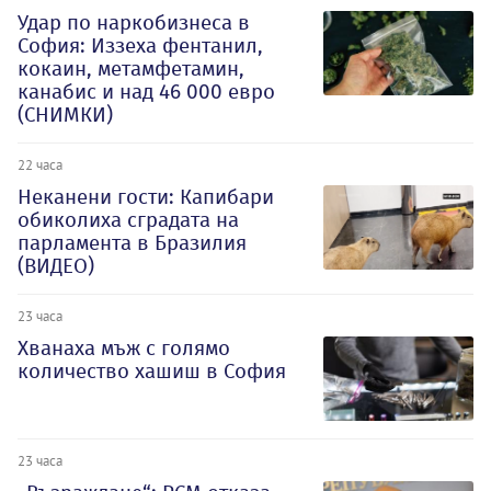
Удар по наркобизнеса в
София: Иззеха фентанил,
кокаин, метамфетамин,
канабис и над 46 000 евро
(СНИМКИ)
22 часа
Неканени гости: Капибари
обиколиха сградата на
парламента в Бразилия
(ВИДЕО)
23 часа
Хванаха мъж с голямо
количество хашиш в София
23 часа