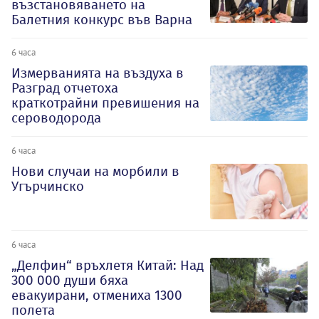
възстановяването на
Балетния конкурс във Варна
6 часа
Измерванията на въздуха в
Разград отчетоха
краткотрайни превишения на
сероводорода
6 часа
Нови случаи на морбили в
Угърчинско
6 часа
„Делфин“ връхлетя Китай: Над
300 000 души бяха
евакуирани, отмениха 1300
полета