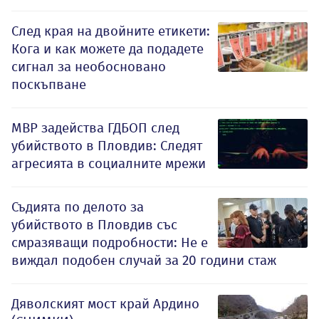
След края на двойните етикети:
Кога и как можете да подадете
сигнал за необосновано
поскъпване
МВР задейства ГДБОП след
убийството в Пловдив: Следят
агресията в социалните мрежи
Съдията по делото за
убийството в Пловдив със
смразяващи подробности: Не е
виждал подобен случай за 20 години стаж
Дяволският мост край Ардино