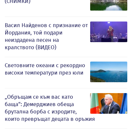
(СНИМКИ)
Васил Найденов с признание от
Йордания, той подари
неиздадена песен на
кралството (ВИДЕО)
Световните океани с рекордно
високи температури през юли
„Обръщам се към вас като
баща“: Демерджиев обеща
брутална борба с изродите,
които превръщат децата в оръжия