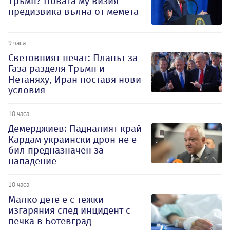
Тръмп? Новата му визия
предизвика вълна от мемета
9 часа
Световният печат: Планът за
Газа разделя Тръмп и
Нетаняху, Иран поставя нови
условия
10 часа
Демерджиев: Падналият край
Кардам украински дрон не е
бил предназначен за
нападение
10 часа
Малко дете е с тежки
изгаряния след инцидент с
печка в Ботевград