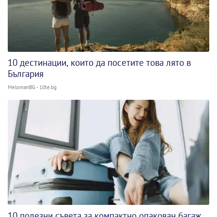
10 дестинации, които да посетите това лято в
България
MelomanBG - 10te.bg
10 полезни съвета за компактно опакован багаж