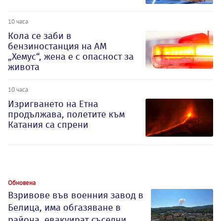
10 часа
Кола се заби в
бензиностанция на АМ
„Хемус“, жена е с опасност за
живота
10 часа
Изригването на Етна
продължава, полетите към
Катания са спрени
Обновена
Взривове във военния завод в
Белица, има обгазяване в
района, евакуират съседни