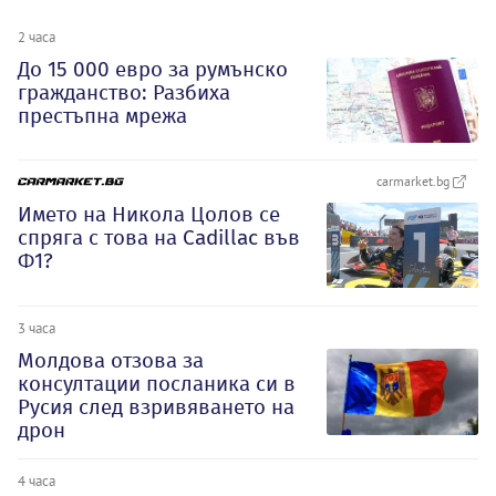
2 часа
До 15 000 евро за румънско
гражданство: Разбиха
престъпна мрежа
carmarket.bg
Името на Никола Цолов се
спряга с това на Cadillac във
Ф1?
3 часа
Молдова отзова за
консултации посланика си в
Русия след взривяването на
дрон
4 часа