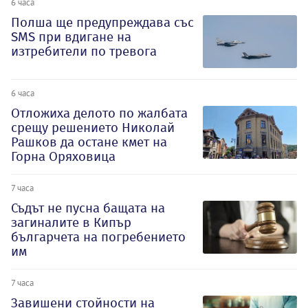
6 часа
Полша ще предупреждава със
SMS при вдигане на
изтребители по тревога
6 часа
Отложиха делото по жалбата
срещу решението Николай
Рашков да остане кмет на
Горна Оряховица
7 часа
Съдът не пусна бащата на
загиналите в Кипър
българчета на погребението
им
7 часа
Завишени стойности на