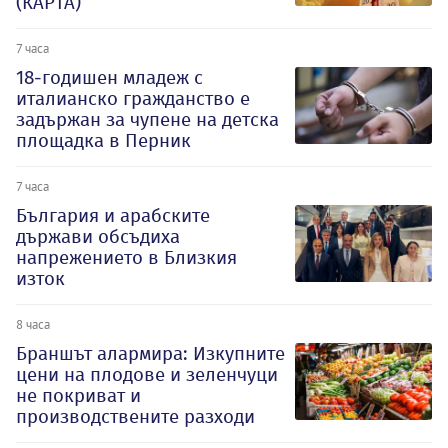
(КАРТА)
7 часа
18-годишен младеж с
италианско гражданство е
задържан за чупене на детска
площадка в Перник
7 часа
България и арабските
държави обсъдиха
напрежението в Близкия
изток
8 часа
Браншът алармира: Изкупните
цени на плодове и зеленчуци
не покриват и
производствените разходи