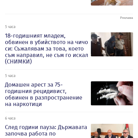
5 часа
18-годишният младеж,
обвинен в убийството на чичо
си: Съжалявам за това, което
съм направил, не съм го искал
(СНИМКИ)
5 часа
Домашен арест за 75-
годишния рецидивист,
обвинен в разпространение
на наркотици
6 часа
След години пауза: Държавата
започва работа по