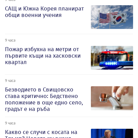
САЩ и Южна Корея планират
общи военни учения
9 часа
Пожар избухна на метри от
първите къщи на хасковски
квартал
9 часа
Безводието в Свищовско
става критично: Бедствено
положение в още едно село,
градът е на ръба
9 часа
Какво се случи с косата на