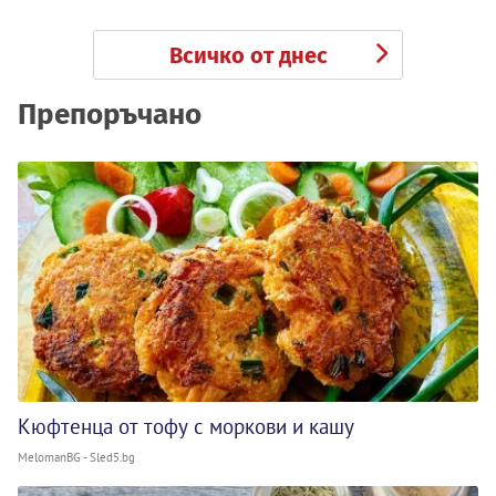
Всичко от днес
Препоръчано
Кюфтенца от тофу с моркови и кашу
MelomanBG - Sled5.bg