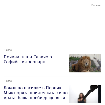
8 часа
Почина лъвът Славчо от
Софийския зоопарк
8 часа
Домашно насилие в Перник:
Мъж поряза приятелката си по
врата, баща преби дъщеря си