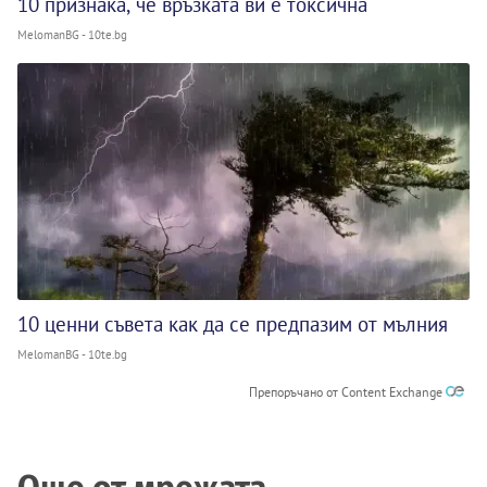
10 признака, че връзката ви е токсична
MelomanBG - 10te.bg
10 ценни съвета как да се предпазим от мълния
MelomanBG - 10te.bg
Препоръчано от Content Exchange