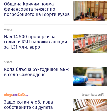
Община Кричим поема
финансовата тежест по
погребението на Георги Кузев
4 часа
Над 14 500 проверки за
година: КЗП наложи санкции
за 1,31 млн. евро
5 часа
Кола блъсна 59-годишен мъж
в село Самоводене
dogsandcats.bg
Защо котките облизват
собствените си дупета