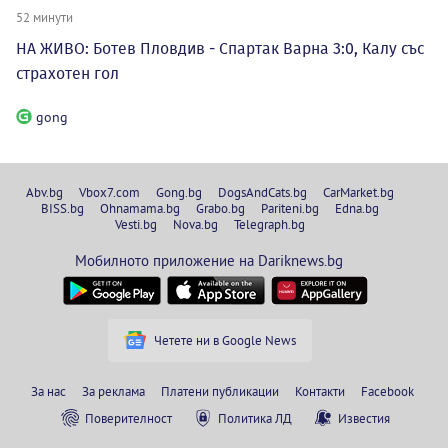
52 минути
НА ЖИВО: Ботев Пловдив - Спартак Варна 3:0, Калу със
страхотен гол
gong
Abv.bg
Vbox7.com
Gong.bg
DogsAndCats.bg
CarMarket.bg
BISS.bg
Ohnamama.bg
Grabo.bg
Pariteni.bg
Edna.bg
Vesti.bg
Nova.bg
Telegraph.bg
Мобилното приложение на Dariknews.bg
Четете ни в Google News
За нас
За реклама
Платени публикации
Контакти
Facebook
Поверителност
Политика ЛД
Известия