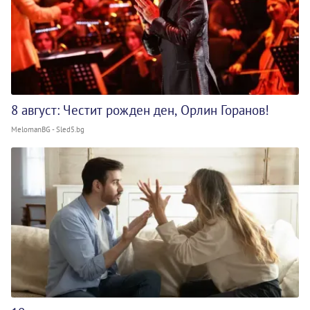
8 август: Честит рожден ден, Орлин Горанов!
MelomanBG - Sled5.bg