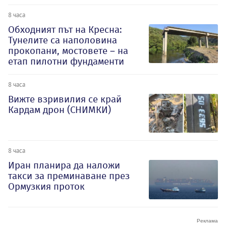
8 часа
Обходният път на Кресна:
Тунелите са наполовина
прокопани, мостовете – на
етап пилотни фундаменти
8 часа
Вижте взривилия се край
Кардам дрон (СНИМКИ)
8 часа
Иран планира да наложи
такси за преминаване през
Ормузкия проток