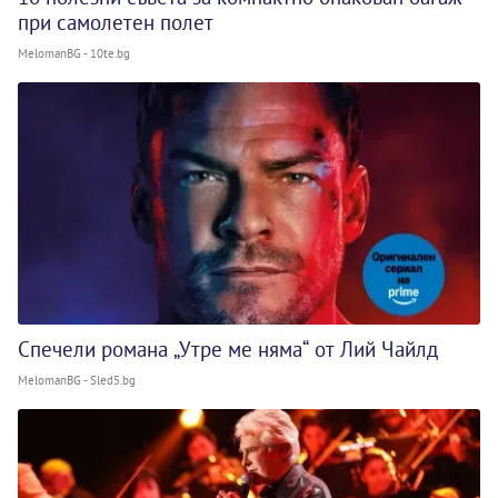
при самолетен полет
MelomanBG - 10te.bg
Спечели романа „Утре ме няма“ от Лий Чайлд
MelomanBG - Sled5.bg