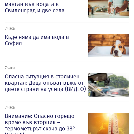
манган във водата в
Свиленград и две села
7 часа
Къде няма да има вода в
София
7 часа
Опасна ситуация в столичен
квартал: Деца опъват въже от
двете страни на улица (ВИДЕО)
7 часа
Внимание: Опасно горещо
време във вторник –
термометърът скача до 38°