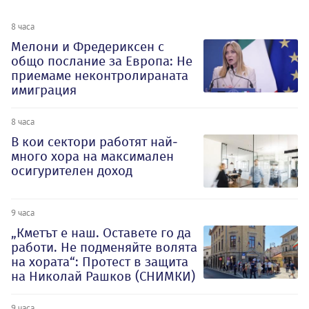
8 часа
Мелони и Фредериксен с
общо послание за Европа: Не
приемаме неконтролираната
имиграция
8 часа
В кои сектори работят най-
много хора на максимален
осигурителен доход
9 часа
„Кметът е наш. Оставете го да
работи. Не подменяйте волята
на хората“: Протест в защита
на Николай Рашков (СНИМКИ)
9 часа