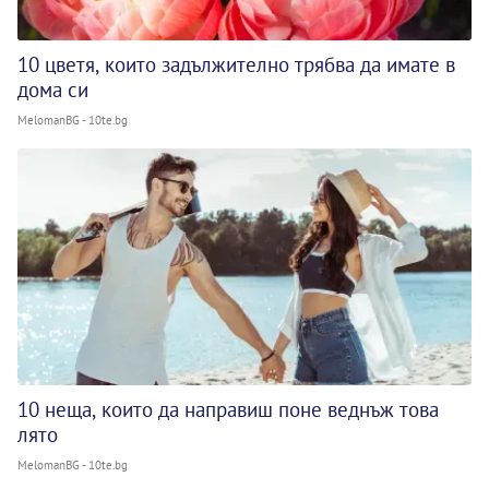
10 цветя, които задължително трябва да имате в
дома си
MelomanBG - 10te.bg
10 неща, които да направиш поне веднъж това
лято
MelomanBG - 10te.bg