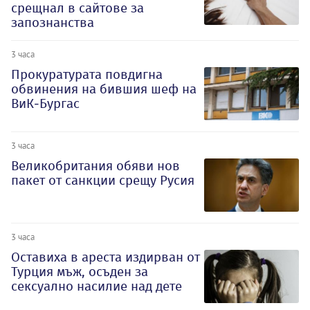
срещнал в сайтове за
запознанства
3 часа
Прокуратурата повдигна
обвинения на бившия шеф на
ВиК-Бургас
3 часа
Великобритания обяви нов
пакет от санкции срещу Русия
3 часа
Оставиха в ареста издирван от
Турция мъж, осъден за
сексуално насилие над дете