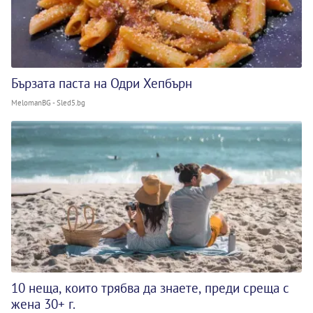
Бързата паста на Одри Хепбърн
MelomanBG - Sled5.bg
10 неща, които трябва да знаете, преди среща с
жена 30+ г.