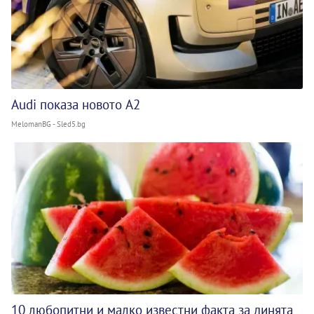
Audi показа новото A2
MelomanBG - Sled5.bg
10 любопитни и малко известни факта за динята