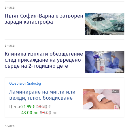
3 часа
Пътят София-Варна е затворен
заради катастрофа
3 часа
Клиника изплати обезщетение
след присаждане на увредено
сърце на 2-годишно дете
Оферта от Grabo.bg
Ламиниране на мигли или
вежди, плюс боядисване
Цена:
21.99 €
40.90 €
43.00 лв
80.00 лв
3 часа