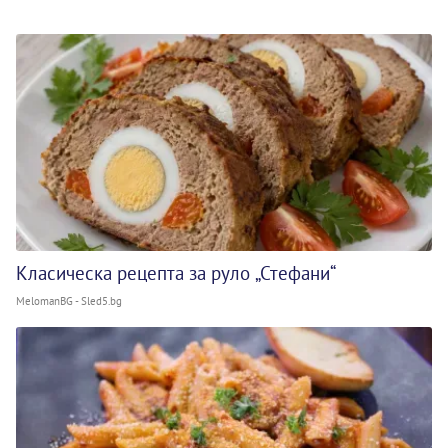
Класическа рецепта за руло „Стефани“
MelomanBG - Sled5.bg