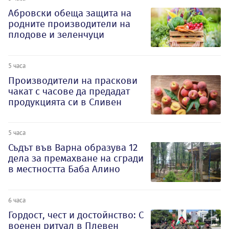
Абровски обеща защита на
родните производители на
плодове и зеленчуци
5 часа
Производители на праскови
чакат с часове да предадат
продукцията си в Сливен
5 часа
Съдът във Варна образува 12
дела за премахване на сгради
в местността Баба Алино
6 часа
Гордост, чест и достойнство: С
военен ритуал в Плевен