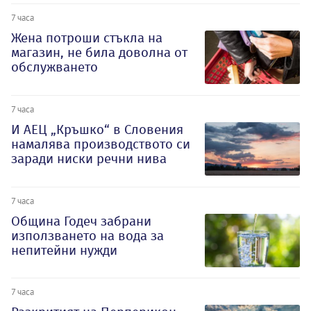
7 часа
Жена потроши стъкла на
магазин, не била доволна от
обслужването
7 часа
И АЕЦ „Кръшко“ в Словения
намалява производството си
заради ниски речни нива
7 часа
Община Годеч забрани
използването на вода за
непитейни нужди
7 часа