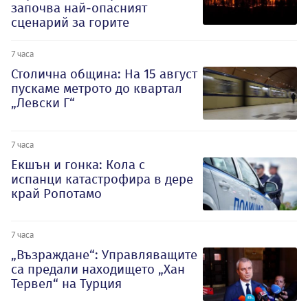
започва най-опасният
сценарий за горите
7 часа
Столична община: На 15 август
пускаме метрото до квартал
„Левски Г“
7 часа
Екшън и гонка: Кола с
испанци катастрофира в дере
край Ропотамо
7 часа
„Възраждане“: Управляващите
са предали находището „Хан
Тервел“ на Турция