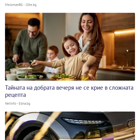
MelomanBG - 10te.bg
Тайната на добрата вечеря не се крие в сложната
рецепта
NetInfo - Edna.bg