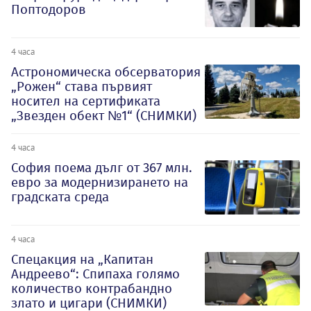
Поптодоров
4 часа
Астрономическа обсерватория
„Рожен“ става първият
носител на сертификата
„Звезден обект №1“ (СНИМКИ)
4 часа
София поема дълг от 367 млн.
евро за модернизирането на
градската среда
4 часа
Спецакция на „Капитан
Андреево“: Спипаха голямо
количество контрабандно
злато и цигари (СНИМКИ)