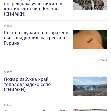
посрещнаха участниците в
контингента ни в Косово
(СНИМКИ)
6 часа
Ръст на случаите на заразени
със западнонилска треска в
Гърция
6 часа
Пожар избухна край
тополовградско село
(СНИМКИ)
6 часа