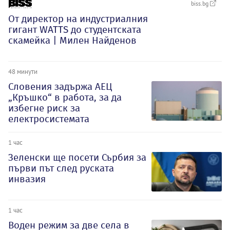
biss.bg
От директор на индустриалния
гигант WATTS до студентската
скамейка | Милен Найденов
48 минути
Словения задържа АЕЦ
„Кръшко“ в работа, за да
избегне риск за
електросистемата
1 час
Зеленски ще посети Сърбия за
първи път след руската
инвазия
1 час
Воден режим за две села в