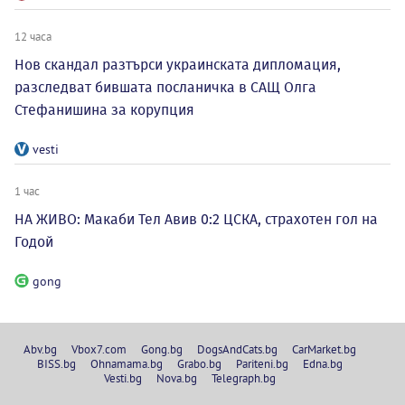
12 часа
Нов скандал разтърси украинската дипломация,
разследват бившата посланичка в САЩ Олга
Стефанишина за корупция
vesti
1 час
НА ЖИВО: Макаби Тел Авив 0:2 ЦСКА, страхотен гол на
Годой
gong
Abv.bg
Vbox7.com
Gong.bg
DogsAndCats.bg
CarMarket.bg
BISS.bg
Ohnamama.bg
Grabo.bg
Pariteni.bg
Edna.bg
Vesti.bg
Nova.bg
Telegraph.bg