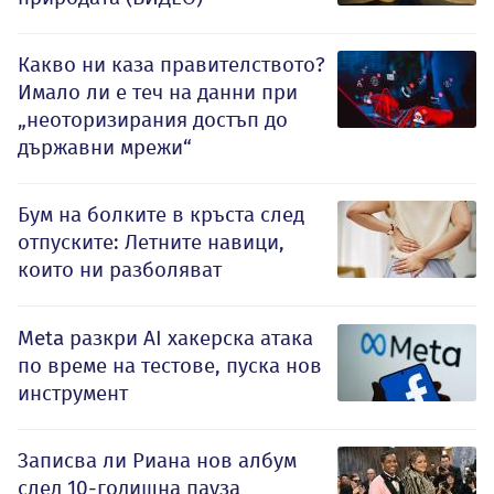
Какво ни каза правителството?
Имало ли е теч на данни при
„неоторизирания достъп до
държавни мрежи“
Бум на болките в кръста след
отпуските: Летните навици,
които ни разболяват
Meta разкри AI хакерска атака
по време на тестове, пуска нов
инструмент
Записва ли Риана нов албум
след 10-годишна пауза