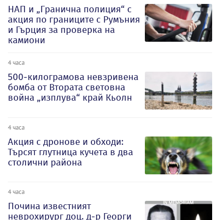
НАП и „Гранична полиция“ с
акция по границите с Румъния
и Гърция за проверка на
камиони
4 часа
500-килограмова невзривена
бомба от Втората световна
война „изплува“ край Кьолн
4 часа
Акция с дронове и обходи:
Търсят глутница кучета в два
столични района
4 часа
Почина известният
неврохирург доц. д-р Георги