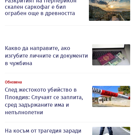
Разкритият на Перперикон
скален саркофаг е бил
ограбен още в древността
Какво да направите, ако
изгубите личните си документи
в чужбина
Обновена
След жестокото убийство в
Пловдив: Случаят се заплита,
сред задържаните има и
непълнолетни
На косъм от трагедия заради