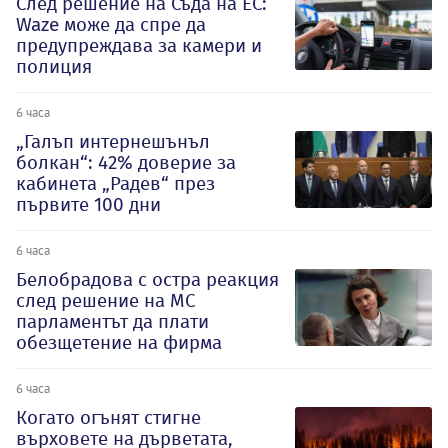
След решение на Съда на ЕС:
Waze може да спре да
предупреждава за камери и
полиция
6 часа
„Галъп интернешънъл
болкан“: 42% доверие за
кабинета „Радев“ през
първите 100 дни
6 часа
Белобрадова с остра реакция
след решение на МС
парламентът да плати
обезщетение на фирма
6 часа
Когато огънят стигне
върховете на дърветата,