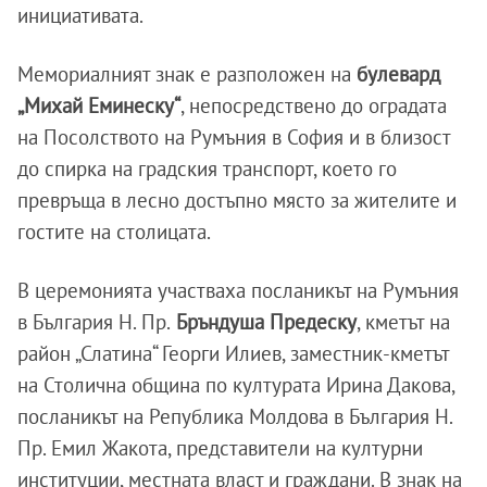
инициативата.
Мемориалният знак е разположен на
булевард
„Михай Еминеску“
, непосредствено до оградата
на Посолството на Румъния в София и в близост
до спирка на градския транспорт, което го
превръща в лесно достъпно място за жителите и
гостите на столицата.
В церемонията участваха посланикът на Румъния
в България Н. Пр.
Бръндуша Предеску
, кметът на
район „Слатина“ Георги Илиев, заместник-кметът
на Столична община по културата Ирина Дакова,
посланикът на Република Молдова в България Н.
Пр. Емил Жакота, представители на културни
институции, местната власт и граждани. В знак на