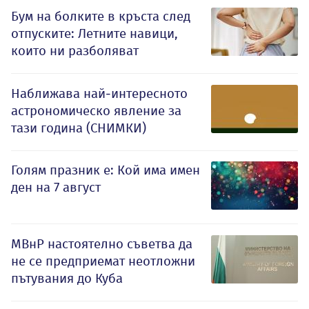
Бум на болките в кръста след
отпуските: Летните навици,
които ни разболяват
Наближава най-интересното
астрономическо явление за
тази година (СНИМКИ)
Голям празник е: Кой има имен
ден на 7 август
МВнР настоятелно съветва да
не се предприемат неотложни
пътувания до Куба