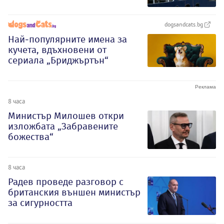
dogsandcats.bg
Най-популярните имена за
кучета, вдъхновени от
сериала „Бриджъртън“
8 часа
Министър Милошев откри
изложбата „Забравените
божества“
8 часа
Радев проведе разговор с
британския външен министър
за сигурността