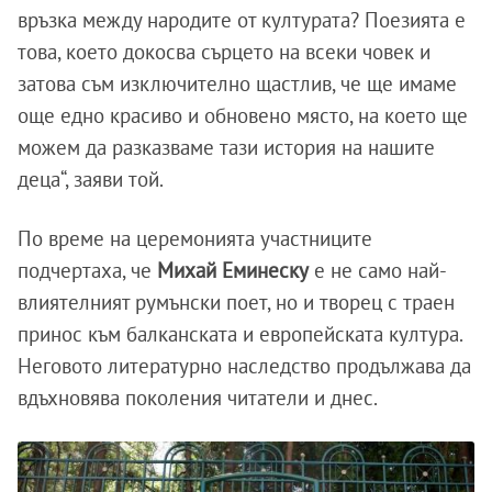
връзка между народите от културата? Поезията е
това, което докосва сърцето на всеки човек и
затова съм изключително щастлив, че ще имаме
още едно красиво и обновено място, на което ще
можем да разказваме тази история на нашите
деца“, заяви той.
По време на церемонията участниците
подчертаха, че
Михай Еминеску
е не само най-
влиятелният румънски поет, но и творец с траен
принос към балканската и европейската култура.
Неговото литературно наследство продължава да
вдъхновява поколения читатели и днес.