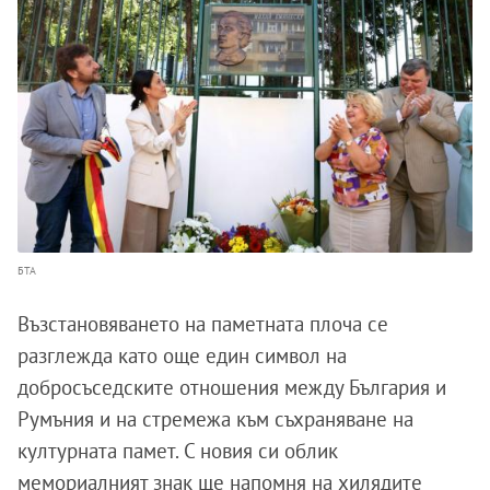
БТА
Възстановяването на паметната плоча се
разглежда като още един символ на
добросъседските отношения между България и
Румъния и на стремежа към съхраняване на
културната памет. С новия си облик
мемориалният знак ще напомня на хилядите