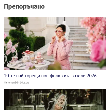
Препоръчано
10-те най-горещи поп фолк хита за юли 2026
MelomanBG - 10te.bg