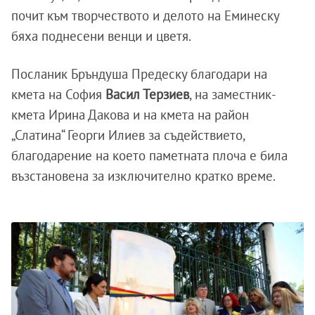
почит към творчеството и делото на Еминеску
бяха поднесени венци и цветя.
Посланик Бръндуша Предеску благодари на
кмета на София
Васил Терзиев
, на заместник-
кмета Ирина Дакова и на кмета на район
„Слатина“ Георги Илиев за съдействието,
благодарение на което паметната плоча е била
възстановена за изключително кратко време.