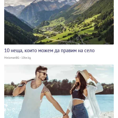
10 неща, които можем да правим на село
MelomanBG - 10te.bg