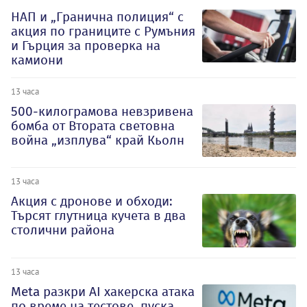
НАП и „Гранична полиция“ с
акция по границите с Румъния
и Гърция за проверка на
камиони
13 часа
500-килограмова невзривена
бомба от Втората световна
война „изплува“ край Кьолн
13 часа
Акция с дронове и обходи:
Търсят глутница кучета в два
столични района
13 часа
Meta разкри AI хакерска атака
по време на тестове, пуска