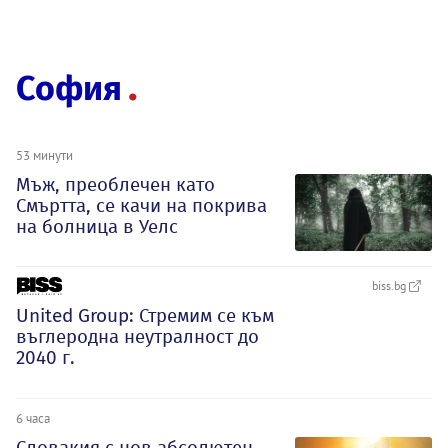
София
53 минути
Мъж, преоблечен като
Смъртта, се качи на покрива
на болница в Уелс
biss.bg
United Group: Стремим се към
въглеродна неутралност до
2040 г.
6 часа
Словакия с нов абсолютен