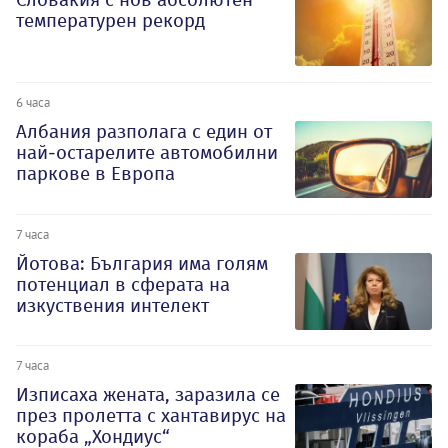
температурен рекорд
6 часа
Албания разполага с един от
най-остарелите автомобилни
паркове в Европа
7 часа
Йотова: България има голям
потенциал в сферата на
изкуствения интелект
7 часа
Изписаха жената, заразила се
през пролетта с хантавирус на
кораба „Хондиус“