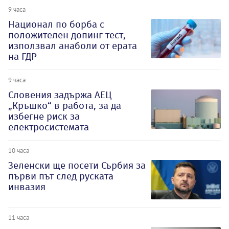
9 часа
Национал по борба с
положителен допинг тест,
използвал анаболи от ерата
на ГДР
9 часа
Словения задържа АЕЦ
„Кръшко“ в работа, за да
избегне риск за
електросистемата
10 часа
Зеленски ще посети Сърбия за
първи път след руската
инвазия
11 часа