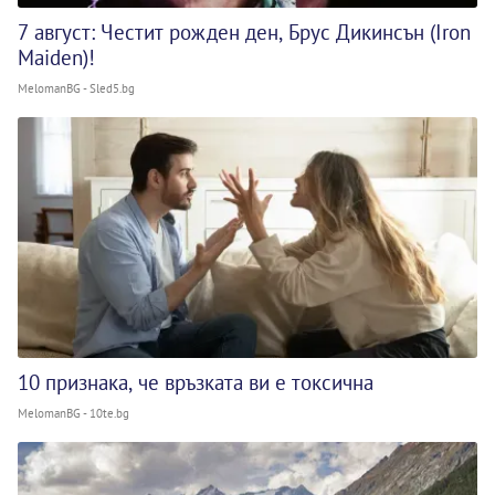
7 август: Честит рожден ден, Брус Дикинсън (Iron
Maiden)!
MelomanBG - Sled5.bg
10 признака, че връзката ви е токсична
MelomanBG - 10te.bg