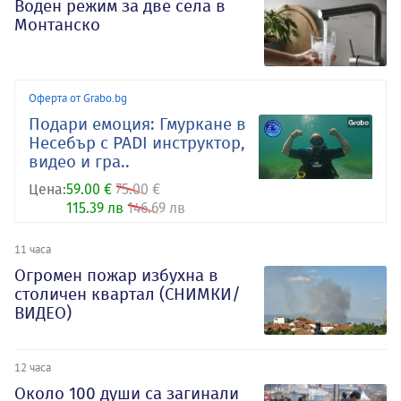
Воден режим за две села в
Монтанско
Оферта от Grabo.bg
Подари емоция: Гмуркане в
Несебър с PADI инструктор,
видео и гра..
Цена:
59.00 €
75.00 €
115.39 лв
146.69 лв
11 часа
Огромен пожар избухна в
столичен квартал (СНИМКИ/
ВИДЕО)
12 часа
Около 100 души са загинали