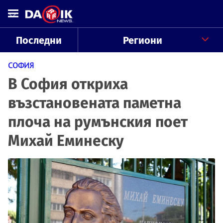
Последни
Региони
СОФИЯ
В София откриха
възстановената паметна
плоча на румънския поет
Михай Еминеску