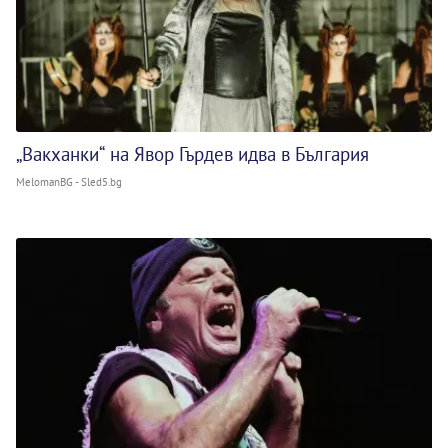
„Вакханки“ на Явор Гърдев идва в България
MelomanBG - Sled5.bg