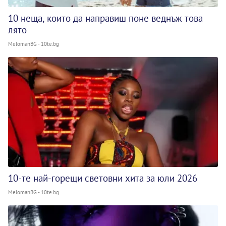
10 неща, които да направиш поне веднъж това
лято
MelomanBG - 10te.bg
10-те най-горещи световни хита за юли 2026
MelomanBG - 10te.bg