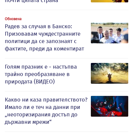
почти цялата страна
Обновена
Радев за случая в Банско:
Призовавам чуждестранните
политици да се запознаят с
фактите, преди да коментират
Голям празник е - настъпва
трайно преобразяване в
природата (ВИДЕО)
Какво ни каза правителството?
Имало ли е теч на данни при
„неоторизирания достъп до
държавни мрежи“