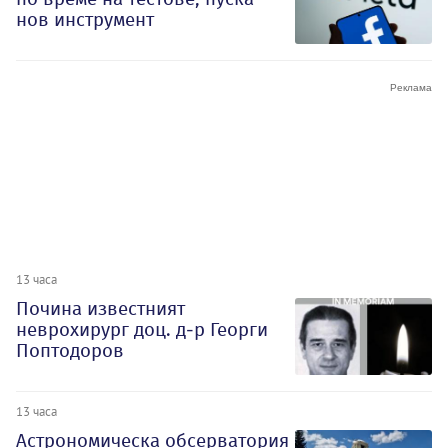
нов инструмент
13 часа
Почина известният
неврохирург доц. д-р Георги
Поптодоров
13 часа
Астрономическа обсерватория