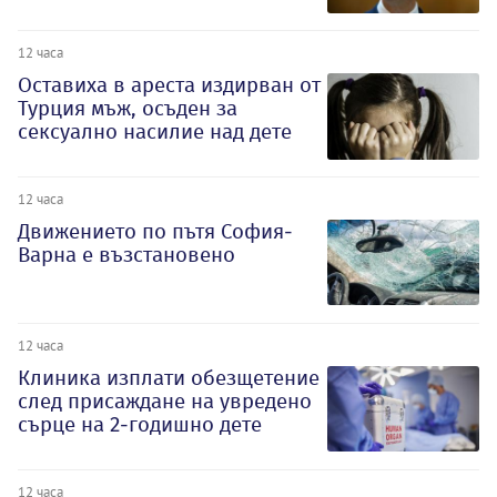
12 часа
Оставиха в ареста издирван от
Турция мъж, осъден за
сексуално насилие над дете
12 часа
Движението по пътя София-
Варна е възстановено
12 часа
Клиника изплати обезщетение
след присаждане на увредено
сърце на 2-годишно дете
12 часа