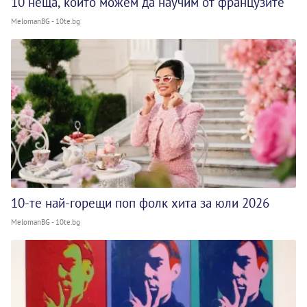
10 неща, които можем да научим от французите
MelomanBG - 10te.bg
10-те най-горещи поп фолк хита за юли 2026
MelomanBG - 10te.bg