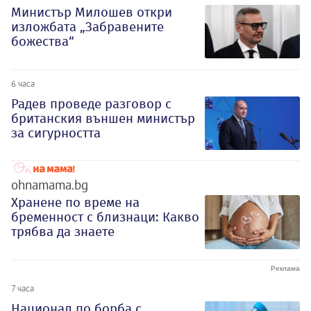
Министър Милошев откри
изложбата „Забравените
божества“
6 часа
Радев проведе разговор с
британския външен министър
за сигурността
ohnamama.bg
Хранене по време на
бременност с близнаци: Какво
трябва да знаете
7 часа
Национал по борба с