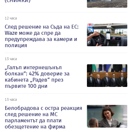
(СНИМКИ)
12 часа
След решение на Съда на ЕС:
Waze може да спре да
предупреждава за камери и
полиция
13 часа
„Галъп интернешънъл
болкан“: 42% доверие за
кабинета „Радев“ през
първите 100 дни
13 часа
Белобрадова с остра реакция
след решение на МС
парламентът да плати
обезщетение на фирма