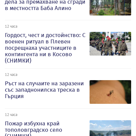
дела за премахване на сгради
в местността Баба Алино
12 часа
Гордост, чест и достойнство: С
военен ритуал в Плевен
посрещнаха участниците в
контингента ни в Косово
(СНИМКИ)
12 часа
Ръст на случаите на заразени
със западнонилска треска в
Гърция
12 часа
Пожар избухна край
тополовградско село