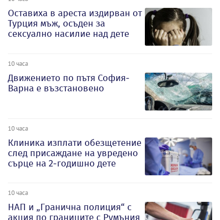
Оставиха в ареста издирван от
Турция мъж, осъден за
сексуално насилие над дете
10 часа
Движението по пътя София-
Варна е възстановено
10 часа
Клиника изплати обезщетение
след присаждане на увредено
сърце на 2-годишно дете
10 часа
НАП и „Гранична полиция“ с
акция по границите с Румъния