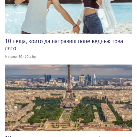
10 неща, които да направиш поне веднъж това
лято
MelomanBG - 10te.bg