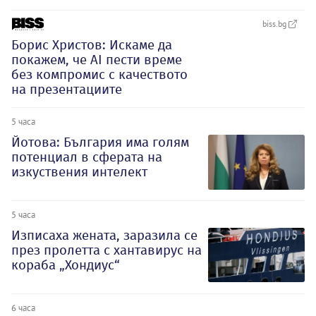
biss.bg
Борис Христов: Искаме да
покажем, че АI пести време
без компромис с качеството
на презентациите
5 часа
Йотова: България има голям
потенциал в сферата на
изкуствения интелект
5 часа
Изписаха жената, заразила се
през пролетта с хантавирус на
кораба „Хондиус“
6 часа