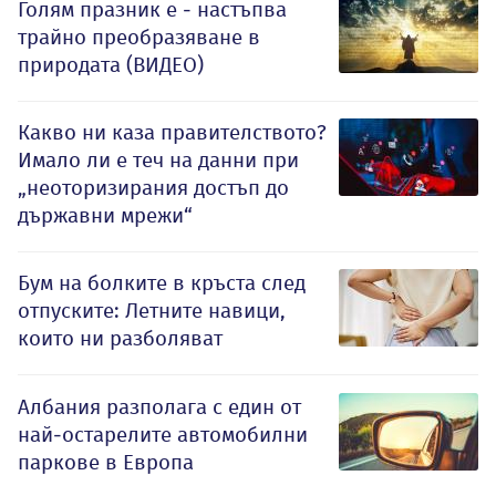
Голям празник е - настъпва
трайно преобразяване в
природата (ВИДЕО)
Какво ни каза правителството?
Имало ли е теч на данни при
„неоторизирания достъп до
държавни мрежи“
Бум на болките в кръста след
отпуските: Летните навици,
които ни разболяват
Албания разполага с един от
най-остарелите автомобилни
паркове в Европа