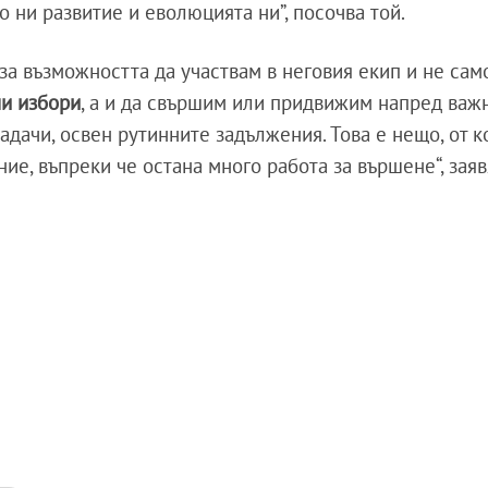
о ни развитие и еволюцията ни”, посочва той.
за възможността да участвам в неговия екип и не сам
ни избори
, а и да свършим или придвижим напред важ
адачи, освен рутинните задължения. Това е нещо, от к
е, въпреки че остана много работа за вършене“, зая