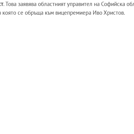
ст
. Това заявява областният управител на Софийска об
в която се обръща към вицепремиера Иво Христов.