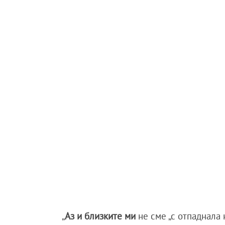
„
Аз и близките ми
не сме „с отпаднала 