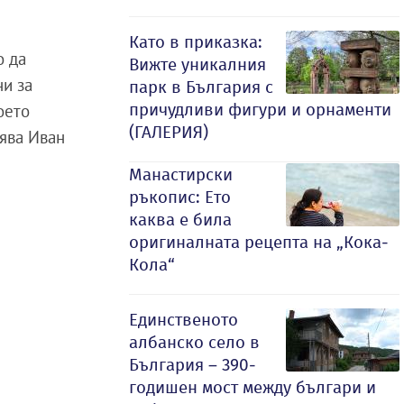
Като в приказка:
о да
Вижте уникалния
ни за
парк в България с
причудливи фигури и орнаменти
оето
(ГАЛЕРИЯ)
вява Иван
Манастирски
ръкопис: Ето
каква е била
оригиналната рецепта на „Кока-
Кола“
Единственото
албанско село в
България – 390-
годишен мост между българи и