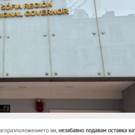
лагоразположението ви,
незабавно подавам оставка ка