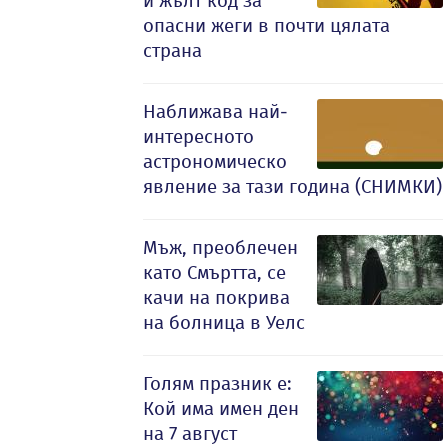
и жълт код за
опасни жеги в почти цялата
страна
Наближава най-
интересното
астрономическо
явление за тази година (СНИМКИ)
Мъж, преоблечен
като Смъртта, се
качи на покрива
на болница в Уелс
Голям празник е:
Кой има имен ден
на 7 август