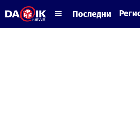
Реги
Последни