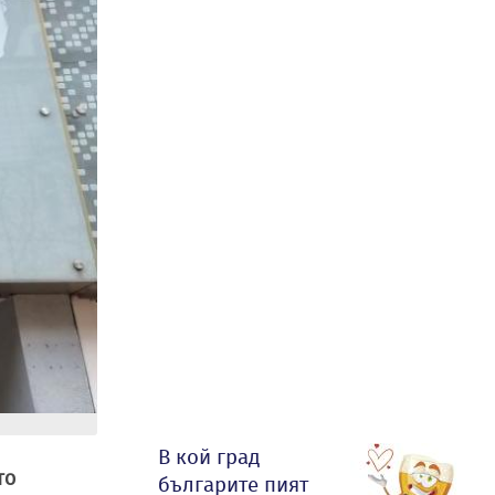
В кой град
то
българите пият