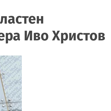
бластен
ера Иво Христов