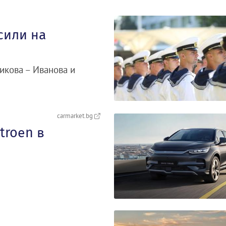
сили на
икова – Иванова и
carmarket.bg
troеn в