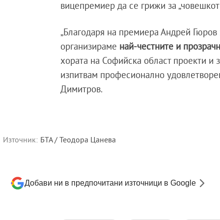
вицепремиер да се грижи за „човешкот
„Благодаря на премиера Андрей Гюров 
организираме
най-честните и прозрач
хората на Софийска област проекти и з
изпитвам професионално удовлетворени
Димитров.
Източник:
БТА / Теодора Цанева
Добави ни в предпочитани източници в Google