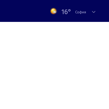
16°
София