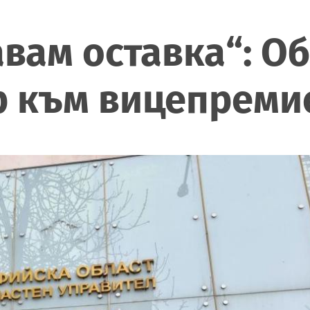
вам оставка“: О
р към вицепреми