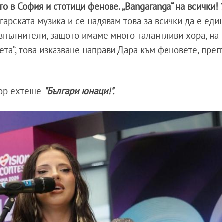
о в София и стотици фенове. „Bangaranga“ на всички!
арската музика и се надявам това за всички да е един
зпълнители, защото имаме много талантливи хора, на
ета“, това изказване направи Дара към феновете, пре
вор ехтеше
"Българи юнаци!".