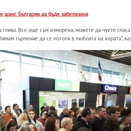
 е шанс България да бъде забелязана
астлива. Все още съм изморена, можете да чуете гласа 
Нямам търпение да се потопя в любовта на хората“, каз