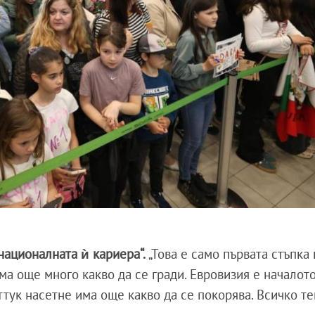
националната ѝ кариера“.
„Това е само първата стъпка
има още много какво да се гради. Евровизия е началот
ттук насетне има още какво да се покорява. Всичко т