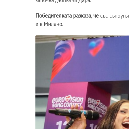
започва“, допълни Дара.
Победителката разказа, че
със съпругъ
е в Милано.