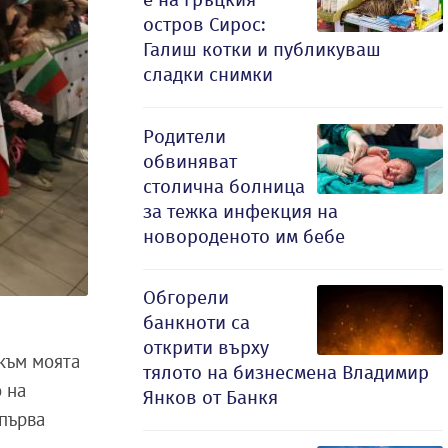
остров Сирос:
Галиш котки и публикуваш
сладки снимки
Родители
обвиняват
столична болница
за тежка инфекция на
новороденото им бебе
Обгорели
банкноти са
открити върху
 към моята
тялото на бизнесмена Владимир
о на
Янков от Банкя
епърва