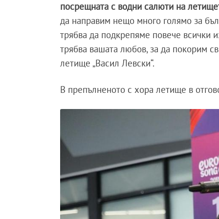
посрещната с водни салюти на летищет
да направим нещо много голямо за бълг
трябва да подкрепяме повече всички и
трябва вашата любов, за да покорим св
летище „Васил Левски“.
В препълненото с хора летище в отго