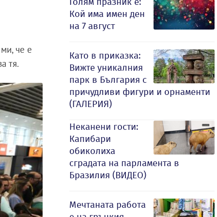
Голям празник е:
Кой има имен ден
на 7 август
ми, че е
Като в приказка:
а тя.
Вижте уникалния
парк в България с
причудливи фигури и орнаменти
(ГАЛЕРИЯ)
Неканени гости:
Капибари
обиколиха
сградата на парламента в
Бразилия (ВИДЕО)
Мечтаната работа
е на гръцкия