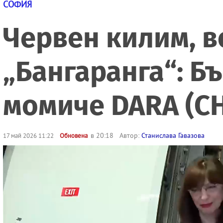
СОФИЯ
Червен килим, в
„Бангаранга“: Б
момиче DARA (
в 20:18
Автор:
Станислава Гавазова
17 май 2026 11:22
Обновена