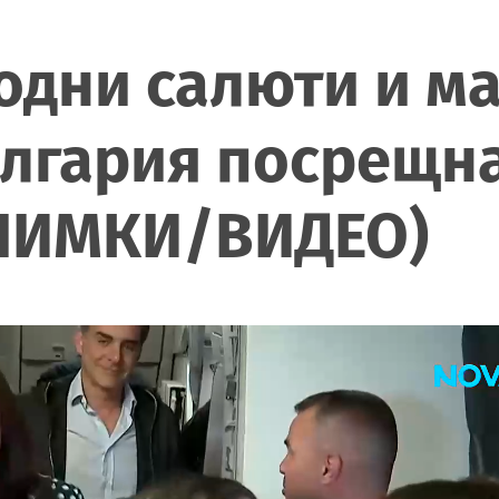
одни салюти и м
ългария посрещн
СНИМКИ/ВИДЕО)