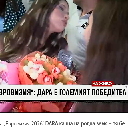
а „Евровизия 2026“
DARA кацна на родна земя – тя бе