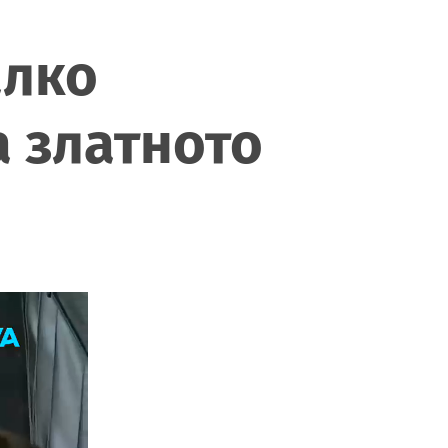
алко
а златното