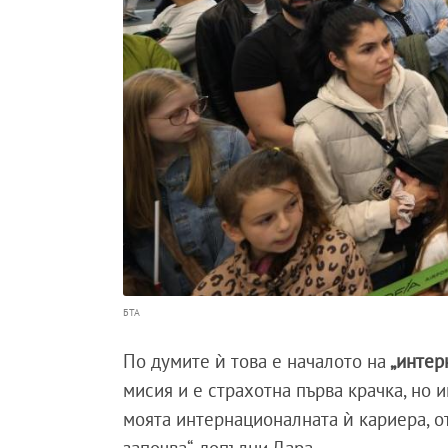
БТА
По думите ѝ това е началото на
„интер
мисия и е страхотна първа крачка, но 
моята интернационалната ѝ кариера, о