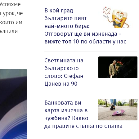
Успяхме
В кой град
 урок, че
българите пият
 които им
най-много бира:
пълнили
Отговорът ще ви изненада -
вижте топ 10 по области у нас
Светлината на
българското
слово: Стефан
Цанев на 90
Банковата ви
карта изчезна в
чужбина? Какво
да правите стъпка по стъпка