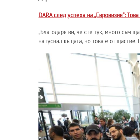
DARA след успеха на „Евровизия“: Това
„Благодаря ви, че сте тук, много съм щ
напуснал къщата, но това е от щастие. 