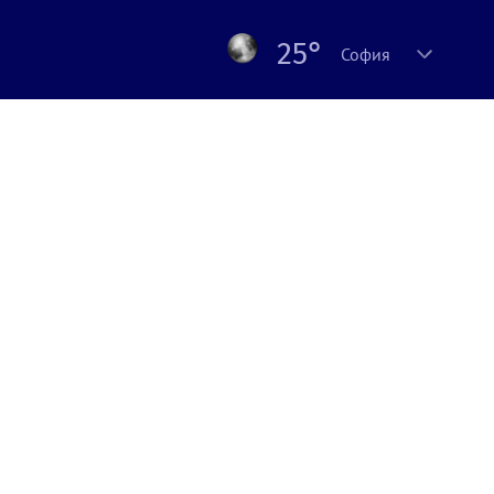
25°
София