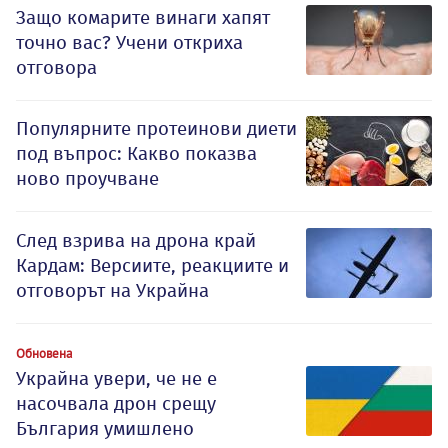
Защо комарите винаги хапят
точно вас? Учени откриха
отговора
Популярните протеинови диети
под въпрос: Какво показва
ново проучване
След взрива на дрона край
Кардам: Версиите, реакциите и
отговорът на Украйна
Обновена
Украйна увери, че не е
насочвала дрон срещу
България умишлено