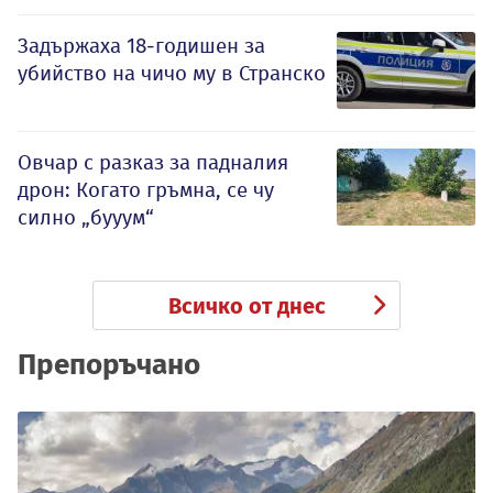
Задържаха 18-годишен за
убийство на чичо му в Странско
Овчар с разказ за падналия
дрон: Когато гръмна, се чу
силно „бууум“
Всичко от днес
Препоръчано