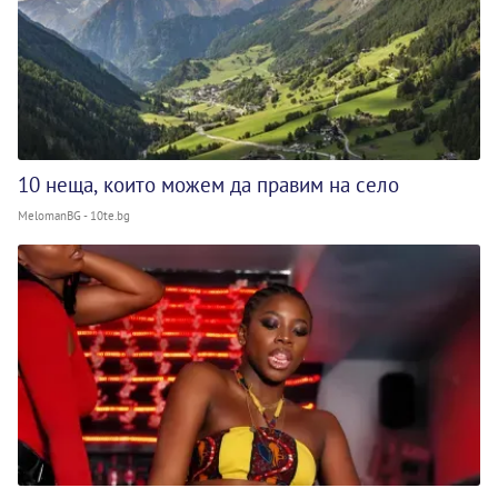
10 неща, които можем да правим на село
MelomanBG - 10te.bg