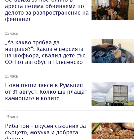
ареста петима обвиняеми по
делото за разпространение на
фентанил
15 часа
„Аз какво трябва да
направя?“: Каква е версията
на шофьора, свалил дете със
СОП от автобус в Плевенско
15 часа
Нови пътни такси в Румъния
от 31 август: Колко ще плащат
камионите и колите
15 часа
Риба тон - вкусен съюзник за
сърцето, мозъка и добрата
форма