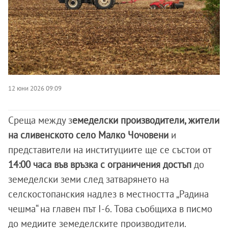
12 юни 2026 09:09
Среща между з
емеделски производители, жители
на сливенското село Малко Чочовени
и
представители на институциите ще се състои от
14:00 часа във връзка с ограничения достъп
до
земеделски земи след затварянето на
селскостопанския надлез в местността „Радина
чешма“ на главен път I-6. Това съобщиха в писмо
до медиите земеделските производители.