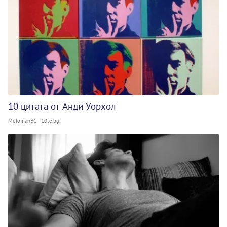
10 цитата от Анди Уорхол
MelomanBG - 10te.bg