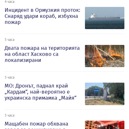
4 часа
Инцидент в Ормузкия проток:
Снаряд удари кораб, избухна
пожар
5 часа
Двата пожара на територията
на област Хасково са
локализирани
5 часа
МО: Дронът, паднал край
„Кардам“, най-вероятно е
украинска примамка „Майя“
5 часа
Мащабен пожар обхвана