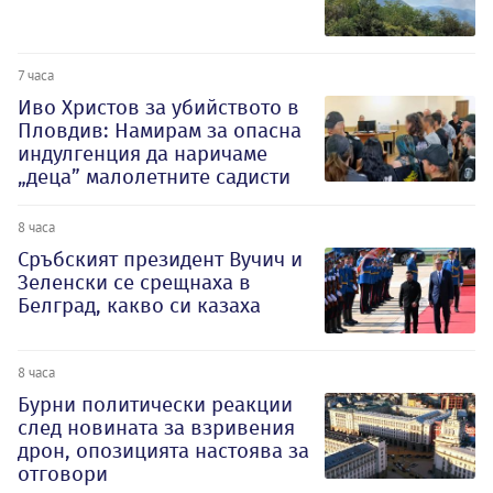
7 часа
Иво Христов за убийството в
Пловдив: Намирам за опасна
индулгенция да наричаме
„деца” малолетните садисти
8 часа
Сръбският президент Вучич и
Зеленски се срещнаха в
Белград, какво си казаха
8 часа
Бурни политически реакции
след новината за взривения
дрон, опозицията настоява за
отговори