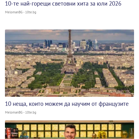
10-те най-горещи световни хита за юли 2026
MelomanBG - 10te.bg
10 неща, които можем да научим от французите
MelomanBG - 10te.bg