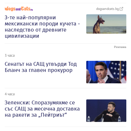
dogsandcats.bg
3-те най-популярни
мексикански породи кучета -
наследство от древните
цивилизации
3 часа
Сенатът на САЩ утвърди Тод
Бланч за главен прокурор
4 часа
Зеленски: Споразумяхме се
със САЩ за месечна доставка
на ракети за „Пейтриът“