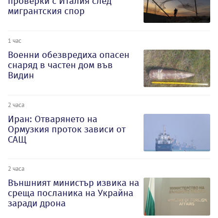
проверки с Италия след
мигрантския спор
1 час
Военни обезвредиха опасен
снаряд в частен дом във
Видин
2 часа
Иран: Отварянето на
Ормузкия проток зависи от
САЩ
2 часа
Външният министър извика на
среща посланика на Украйна
заради дрона