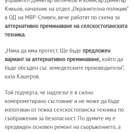
управител Димитър Величков и комисар Димитър
Кикьов, началник на отдел „Охранителна полиция“
в ОД на МВР-Сливен, вече работят по схема за
алтернативно преминаване на селскостопанската
техника.
„Няма да има протест. Ще бъде
предложен
вариант за алтернативно преминаване,
който да
бъде обсъден със земеделските производители“,
каза Кашеров.
Той подчерта, че надлезът е в силно
компрометирано състояние и не може да бъде
използван от тежка селскостопанска техника по
съображения за безопасност. По думите му е
предвиден основен ремонт на съоръжението, а