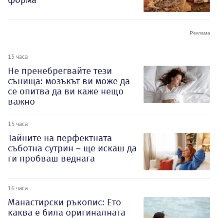
15 часа
Не пренебрегвайте тези
сънища: мозъкът ви може да
се опитва да ви каже нещо
важно
15 часа
Тайните на перфектната
съботна сутрин – ще искаш да
ги пробваш веднага
16 часа
Манастирски ръкопис: Ето
каква е била оригиналната