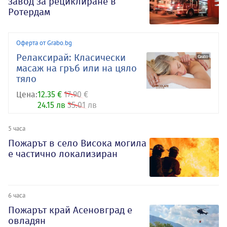
завод за рециклиране в
Ротердам
Оферта от Grabo.bg
Релаксирай: Класически
масаж на гръб или на цяло
тяло
Цена:
12.35 €
17.90 €
24.15 лв
35.01 лв
5 часа
Пожарът в село Висока могила
е частично локализиран
6 часа
Пожарът край Асеновград е
овладян