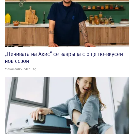
„Печивата на Акис“ се завръща с още по-вкусен
нов сезон
MelomanBG - Sled5.bg