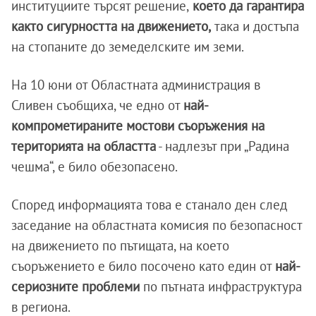
институциите търсят решение,
което да гарантира
както сигурността на движението,
така и достъпа
на стопаните до земеделските им земи.
На 10 юни от Областната администрация в
Сливен съобщиха, че едно от
най-
компрометираните мостови съоръжения на
територията на областта
- надлезът при „Радина
чешма“, е било обезопасено.
Според информацията това е станало ден след
заседание на областната комисия по безопасност
на движението по пътищата, на което
съоръжението е било посочено като един от
най-
сериозните проблеми
по пътната инфраструктура
в региона.