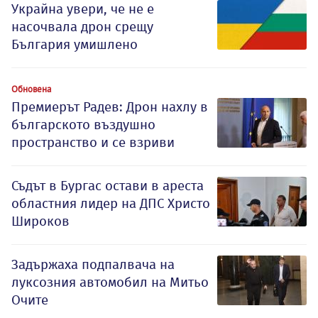
Украйна увери, че не е
насочвала дрон срещу
България умишлено
Обновена
Премиерът Радев: Дрон нахлу в
българското въздушно
пространство и се взриви
Съдът в Бургас остави в ареста
областния лидер на ДПС Христо
Широков
Задържаха подпалвача на
луксозния автомобил на Митьо
Очите