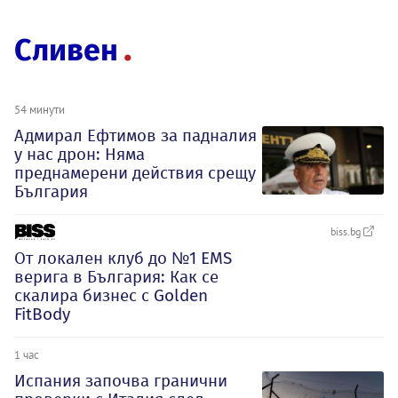
Сливен
54 минути
Адмирал Ефтимов за падналия
у нас дрон: Няма
преднамерени действия срещу
България
biss.bg
От локален клуб до №1 EMS
верига в България: Как се
скалира бизнес с Golden
FitBody
1 час
Испания започва гранични