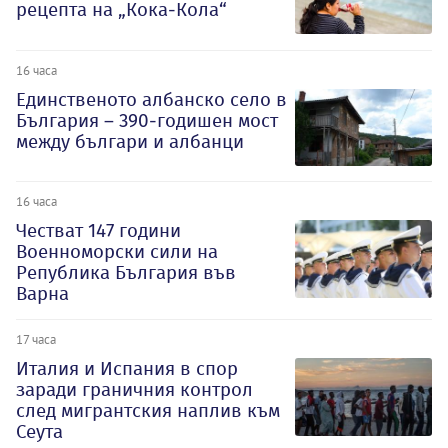
рецепта на „Кока-Кола“
16 часа
Единственото албанско село в
България – 390-годишен мост
между българи и албанци
16 часа
Честват 147 години
Военноморски сили на
Република България във
Варна
17 часа
Италия и Испания в спор
заради граничния контрол
след мигрантския наплив към
Сеута