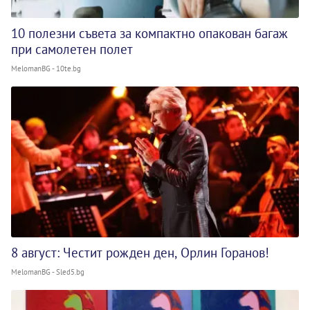
10 полезни съвета за компактно опакован багаж
при самолетен полет
MelomanBG - 10te.bg
8 август: Честит рожден ден, Орлин Горанов!
MelomanBG - Sled5.bg