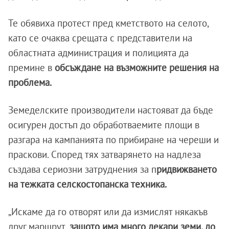
Те обявиха протест пред кметството на селото,
като се очаква срещата с представители на
областната администрация и полицията да
премине в
обсъждане на възможните решения на
проблема.
Земеделските производители настояват да бъде
осигурен достъп до обработваемите площи в
разгара на кампанията по прибиране на череши и
праскови. Според тях затварянето на надлеза
създава сериозни затруднения за п
ридвижването
на тежката селскостопанска техника.
„Искаме да го отворят или да измислят някакъв
друг маршрут,
защото има много декари земи, до