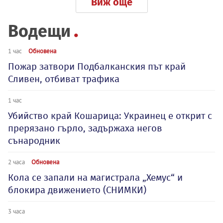
Виж още
Водещи
1 час
Обновена
Пожар затвори Подбалканския път край
Сливен, отбиват трафика
1 час
Убийство край Кошарица: Украинец е открит с
прерязано гърло, задържаха негов
сънародник
2 часа
Обновена
Кола се запали на магистрала „Хемус“ и
блокира движението (СНИМКИ)
3 часа