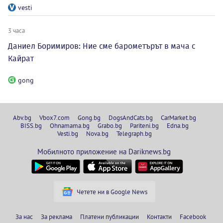
vesti
3 часа
Даниел Боримиров: Ние сме барометърът в мача с
Кайрат
gong
Abv.bg
Vbox7.com
Gong.bg
DogsAndCats.bg
CarMarket.bg
BISS.bg
Ohnamama.bg
Grabo.bg
Pariteni.bg
Edna.bg
Vesti.bg
Nova.bg
Telegraph.bg
Мобилното приложение на Dariknews.bg
Четете ни в Google News
За нас
За реклама
Платени публикации
Контакти
Facebook