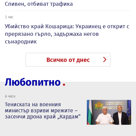
Сливен, отбиват трафика
1 час
Убийство край Кошарица: Украинец е открит с
прерязано гърло, задържаха негов
сънародник
Всичко от днес
Любопитно
6 часа
Тениската на военния
министър взриви мрежите –
засенчи дрона край „Кардам“