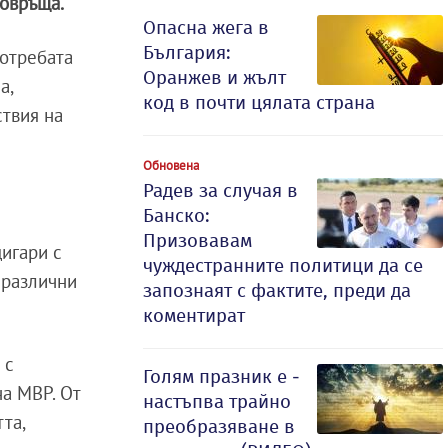
повръща.
Опасна жега в
България:
потребата
Оранжев и жълт
а,
код в почти цялата страна
ствия на
Обновена
Радев за случая в
Банско:
Призовавам
цигари с
чуждестранните политици да се
 различни
запознаят с фактите, преди да
коментират
 с
Голям празник е -
а МВР. От
настъпва трайно
та,
преобразяване в