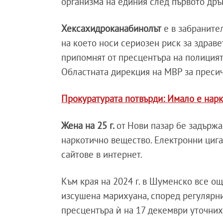
организма на единия след първото дръ
Хексахидроканабинолът
е в забраните
на което носи сериозен риск за здраве
припомнят от пресцентъра на полицият
Областната дирекция на МВР за пресич
Прокуратурата потвърди: Имало е нарк
Жена на 25 г.
от Нови пазар бе задържа
наркотично вещество. Електронни цига
сайтове в интернет.
Към края на 2024 г. в Шуменско все о
изсушена марихуана, според регулярн
пресцентъра ѝ на 17 декември уточниха