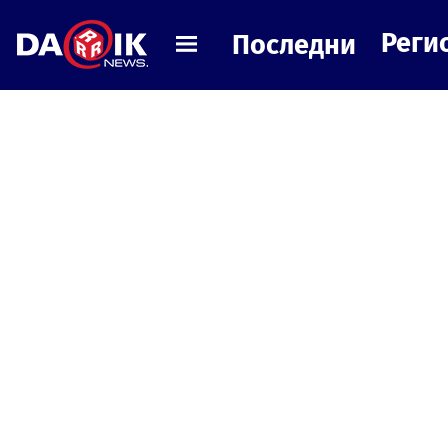
Реги
Последни