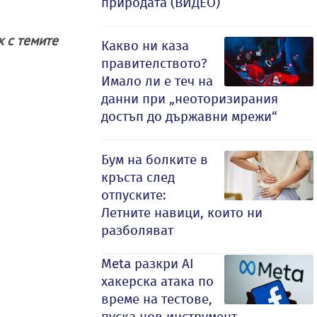
природата (ВИДЕО)
ак с темите
Какво ни каза
правителството?
Имало ли е теч на
данни при „неоторизирания
достъп до държавни мрежи“
Бум на болките в
кръста след
отпуските:
Летните навици, които ни
разболяват
Meta разкри AI
хакерска атака по
време на тестове,
пуска нов инструмент