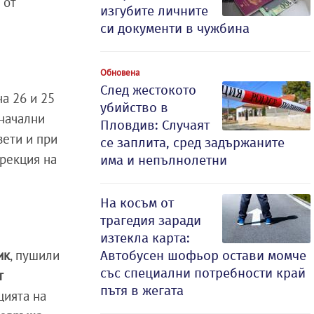
 от
изгубите личните
си документи в чужбина
Обновена
След жестокото
а 26 и 25
убийство в
оначални
Пловдив: Случаят
зети и при
се заплита, сред задържаните
ирекция на
има и непълнолетни
На косъм от
трагедия заради
изтекла карта:
ик
, пушили
Автобусен шофьор остави момче
със специални потребности край
т
пътя в жегата
цията на