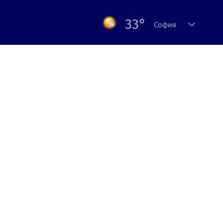
33°
София