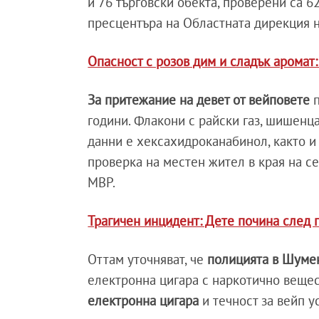
и 76 търговски обекта, проверени са 6
пресцентъра на Областната дирекция 
Опасност с розов дим и сладък аромат:
За притежание на девет от вейповете
п
години. Флакони с райски газ, шишенц
данни е хексахидроканабинол, както 
проверка на местен жител в края на с
МВР.
Трагичен инцидент: Дете почина след 
Оттам уточняват, че
полицията в Шум
електронна цигара с наркотично веще
електронна цигара
и течност за вейп у