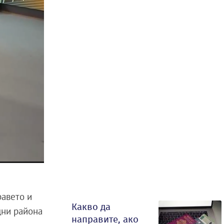
равето и
Какво да
щни района
направите, ако