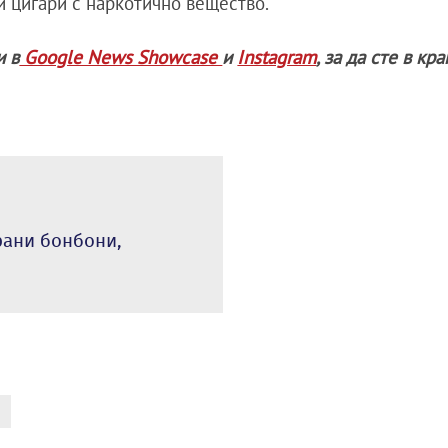
и цигари с наркотично вещество.
и в
Google News Showcase
и
Instagram
, за да сте в кр
рани бонбони,