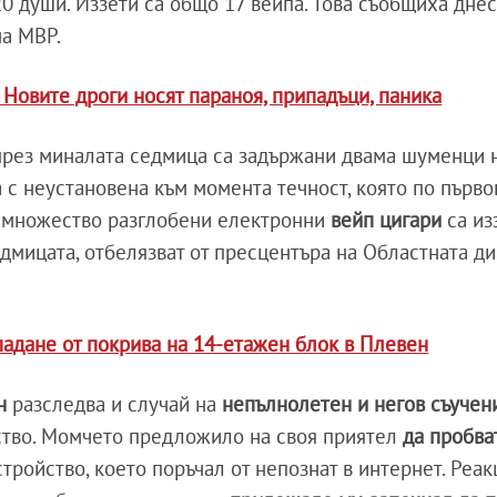
20 души. Иззети са общо 17 вейпа. Това съобщиха днес
на МВР.
 Новите дроги носят параноя, припадъци, паника
рез миналата седмица са задържани двама шуменци н
а с неустановена към момента течност, която по първ
и множество разглобени електронни
вейп цигари
са из
едмицата, отбелязват от пресцентъра на Областната д
падане от покрива на 14-етажен блок в Плевен
ен
разследва и случай на
непълнолетен и негов съучен
ство. Момчето предложило на своя приятел
да пробва
стройство, което поръчал от непознат в интернет. Реак