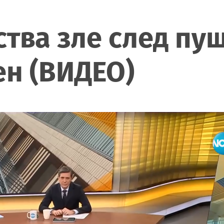
ства зле след пуш
ен (ВИДЕО)