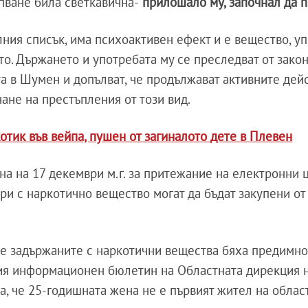
пване била светкавична-
прилошало му, започнал да 
лния списък, има психоактивен ефект и е вещество, у
то. Държането и употребата му се преследват от закон
а в Шумен и допълват, че продължават активните дей
ане на престъпления от този вид.
отик във вейпа, пушен от загиналото дете в Плевен
на на 17 декември м.г. за притежание на електронни 
ри с наркотично вещество могат да бъдат закупени от
ще задържаните с наркотични вещества бяха предимно
ия информационен бюлетин на Областната дирекция н
, че 25-годишната жена не е първият жител на област