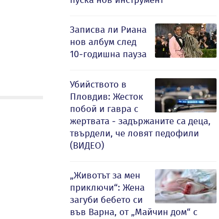
Записва ли Риана
нов албум след
10-годишна пауза
Убийството в
Пловдив: Жесток
побой и гавра с
жертвата - задържаните са деца,
твърдели, че ловят педофили
(ВИДЕО)
„Животът за мен
приключи“: Жена
загуби бебето си
във Варна, от „Майчин дом“ с