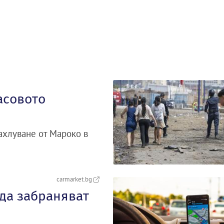
асовото
ахлуване от Мароко в
carmarket.bg
 да забраняват